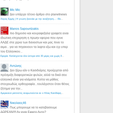
Mic Mic
Δεν υπάρχει τέτοιο άρθρο στο planetnews
Λόγιος Ερμής | Η γνώση ξεκινάει με την αναζήτηση...: Ιδού οι 18 που χρωστούν 11 δις ευρώ!
·
6 years ago
Manos Sapountzakis
πιο δημοσιο και κουραφεξαλα γραφετε ειναι
ιδιωτικη επιχειρηση η πρωην εφορια που εγινε
ΑΑΔΕ στα χερια των δανειστων και μας πινει το
αιμα... για να πηγαινουν τα λεφτα εξω και οχι υπερ
του Ελληνικου...
Εφορία: Κατάσχονται όλα ύστερα από 30 μέρες και χωρίς δικαστικές αποφάσεις - Λόγιος Ερμής
·
6 years ag
Αντώνης
Δεν ξέρω εάν ο Κασιδιάρης προέρχεται από
πρόσμιξη διαφορετικών φυλών, αλλά τα δικά σου
ελληνικά είναι για κλάματα. Κοίτα να μάθεις
στοιχειωδώς ορθογραφία...τουλάχιστον όταν θέτεις
ζήτημα για την...
Αμερικανοί ρατσιστές αναρωτιούνται αν ο Ηλίας Κασιδιάρης ανήκει στη λευκή φυλή... - Λόγιος Ερμής
·
7 yea
Νικολαος46
Πως μπορουμε να το κατεβασουμε
ΔΩΡΕΑΝ!!!! Αν ειναι Εφικτο Αυτο?