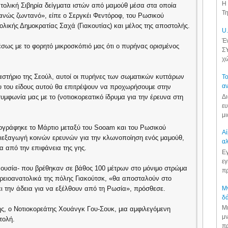
Η 
τολική Σιβηρία δείγματα ιστών από μαμούθ μέσα στα οποία
Τη
φανώς ζωντανό», είπε ο Σεργκέι Φεντόροφ, του Ρωσικού
λικής Δημοκρατίας Σαχά (Γιακουτίας) και μέλος της αποστολής.
U.
Έν
ως με το φορητό μικροσκόπιό μας ότι ο πυρήνας ορισμένος
ΣΥ
χώ
αστήριο της Σεούλ, αυτοί οι πυρήνες των σωματικών κυττάρων
Το
αν
υ του είδους αυτού θα επιτρέψουν να προχωρήσουμε στην
Δι
μφωνία μας με το (νοτιοκορεατικό ίδρυμα για την έρευνα στη
ευ
μι
γράφηκε το Μάρτιο μεταξύ του Sooam και του Ρωσικού
Αί
ιεξαγωγή κοινών ερευνών για την κλωνοποίηση ενός μαμούθ,
αλ
α από την επιφάνεια της γης.
Εγ
εγ
ς ουσία- που βρέθηκαν σε βάθος 100 μέτρων στο μόνιμο στρώμα
πρ
ορειοανατολικά της πόλης Γιακούτσκ, «θα αποσταλούν στο
Μν
 την άδεια για να εξέλθουν από τη Ρωσία», πρόσθεσε.
δά
Μι
, ο Νοτιοκορεάτης Χουάνγκ Γου-Σουκ, μια αμφιλεγόμενη
μν
τολή.
πρ