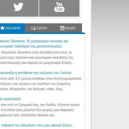
Δημοφιλή
Σχόλια
Αρχείο
κελος Siemens: Το μεγαλύτερο πολιτικό και
κονομικό σκάνδαλο της μεταπολίτευσης!
 σκάνδαλο Siemens στην Ελλάδα είναι ίσως το
γαλύτερο πολιτικό και οικονομικό σκάνδαλο της
ταπολίτευσης και αφορά σε χρηματισμό Ελλήν...
γκλονίζει η κατάθεση της συζύγου του Γκιόλια
ειτα από 3,5 χρόνια κλήθηκε στην Αντιτρομοκρατική
σύζυγος και μητέρα των παιδιών του Σωκράτη
ιόλια, Αδαμαντία, και δήλωσε: «Μας έλεγ...
έν αριστεύειν!
 ένα από τα Ομηρικά έπη, την Ιλιάδα, δύναται κανείς
 εντοπίσει (και μάλιστα δύο φορές) μια έκφραση-
μβουλή που αποτέλεσε ιδανικό για...
 πείραμα του βατράχου που μας αφορά όλους...