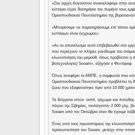
«Στις αρχές Αυγούστου ανακαλύψαμε στην ανα
κύτταρα είχαν διατηρήσει τον πυρήνα τους εμ
Ομοσπονδιακού Πανεπιστημίου της βορειοανατο
«Μπορέσαμε να παρατηρήσουμε επί τόπου αμέσ
κυττάρων είναι έγχρωμος».
«Αν το αποτέλεσμα αυτό επιβεβαιωθεί στο εργ
που περιέχουν το πλήρες γονιδίωμα του ατόμο
κλωνοποίηση του μαμούθ, όπως προβλέπει η συ
βιοτεχνολογία) Sooam», εξήγησε ο Φεντόροφ.
Όπως αναφέρει το ΑΜΠΕ, η συμφωνία που υπο
Ομοσπονδιακού Πανεπιστημίου προβλέπει τη δ
ζώου που εξαφανίστηκε πριν από 10.000 χρόνι
Τα δείγματα ιστών -οστά, τρίχωμα και λιπώδη
πάγου της Σιβηρίας, τουλάχιστον 2.000 χλμ. β
Sooam από τον Οκτώβριο όταν θα έχουμε λάβει
Ένας από τους πρωτοπόρους της κλωνοποίησης
προσωπικότητα του Sooam, μετείχε στην αποσ