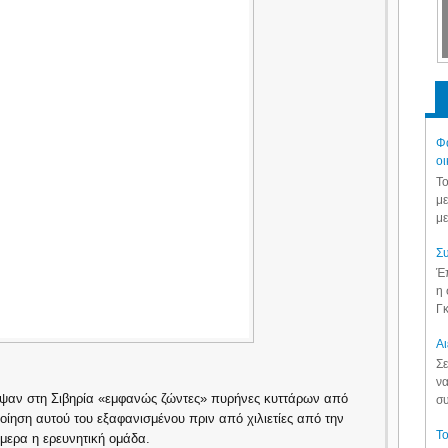
Φά
οι
Το
με
με
Συ
Έπ
η 
Γκ
Aι
Σε
να
υψαν στη Σιβηρία «εμφανώς ζώντες» πυρήνες κυττάρων από
συ
ίηση αυτού του εξαφανισμένου πριν από χιλιετίες από την
Το
μερα η ερευνητική ομάδα.