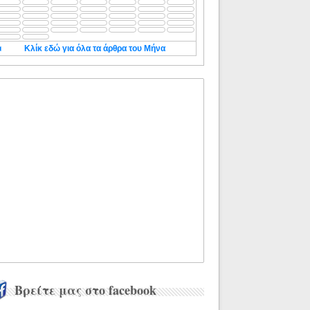
◄
Κλίκ εδώ για όλα τα άρθρα του Μήνα
Βρείτε μας στο facebook