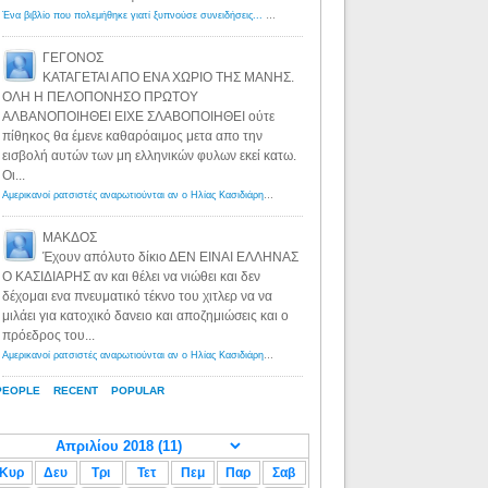
Ένα βιβλίο που πολεμήθηκε γιατί ξυπνούσε συνειδήσεις... - Λόγιος Ερμής | Η γνώση ξεκινάει με την αναζήτηση...
ΓΕΓΟΝΟΣ
ΚΑΤΑΓΕΤΑΙ ΑΠΟ ΕΝΑ ΧΩΡΙΟ ΤΗΣ ΜΑΝΗΣ.
ΟΛΗ Η ΠΕΛΟΠΟΝΗΣΟ ΠΡΩΤΟΥ
ΑΛΒΑΝΟΠΟΙΗΘΕΙ ΕΙΧΕ ΣΛΑΒΟΠΟΙΗΘΕΙ ούτε
πίθηκος θα έμενε καθαρόαιμος μετα απο την
εισβολή αυτών των μη ελληνικών φυλων εκεί κατω.
Οι...
Αμερικανοί ρατσιστές αναρωτιούνται αν ο Ηλίας Κασιδιάρης ανήκει στη λευκή φυλή... - Λόγιος Ερμής
·
8 yea
ΜΑΚΔΟΣ
Έχουν απόλυτο δίκιο ΔΕΝ ΕΙΝΑΙ ΕΛΛΗΝΑΣ
Ο ΚΑΣΙΔΙΑΡΗΣ αν και θέλει να νιώθει και δεν
δέχομαι ενα πνευματικό τέκνο του χιτλερ να να
μιλάει για κατοχικό δανειο και αποζημιώσεις και ο
πρόεδρος του...
Αμερικανοί ρατσιστές αναρωτιούνται αν ο Ηλίας Κασιδιάρης ανήκει στη λευκή φυλή... - Λόγιος Ερμής
·
8 yea
PEOPLE
RECENT
POPULAR
Κυρ
Δευ
Τρι
Τετ
Πεμ
Παρ
Σαβ