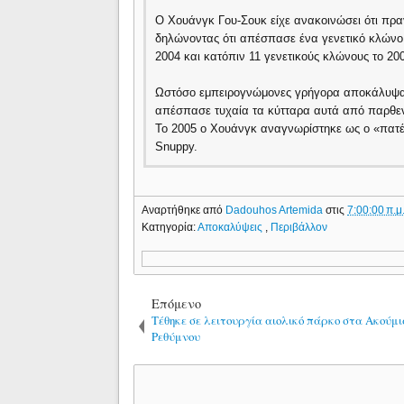
Ο Χουάνγκ Γου-Σουκ είχε ανακοινώσει ότι πρα
δηλώνοντας ότι απέσπασε ένα γενετικό κλών
2004 και κατόπιν 11 γενετικούς κλώνους το 20
Ωστόσο εμπειρογνώμονες γρήγορα αποκάλυψαν 
απέσπασε τυχαία τα κύτταρα αυτά από παρθεν
Το 2005 ο Χουάνγκ αναγνωρίστηκε ως ο «πατ
Snuppy.
Αναρτήθηκε από
Dadouhos Artemida
στις
7:00:00 π.μ
Κατηγορία:
Αποκαλύψεις
,
Περιβάλλον
Επόμενο
Τέθηκε σε λειτουργία αιολικό πάρκο στα Ακούμι
Ρεθύμνου