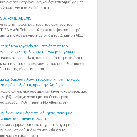
θεωρία του βατράχου λες και έχει επινοηθεί για μας.
ν ξέρετε; Είναι πολύ διδακτική.
S.A. καλεί...ALEXIS!
α από τα πρώτα ραντεβού του αρχηγού του
ΡΙΖΑ Αλέξη Τσίπρα, μόλις επέστρεψε από τα ιερά
ματα της Αργεντινής ήταν να δει τον Δημήτρη Αβ...
 τελειότερο εργαλείο που επινόησε ποτε ο
θρώπινος εγκέφαλος, είναι η Ελληνική γλώσσα.
αδυκτιακοί μου φίλοι, που υιοθετίσατε με περίσσια
κολία τον τρόπο επικοινωνίας που σας πλάσαραν τα
άσματα της νέας τάξης πρα...
μα και δάκρυα πλέον η εναλλακτική για την χώρα,
λά ο μόνος δρόμος προς την ελευθερία!
χώριο ολιγαρχικό σύστημα και ξένοι τοκογλύφοι, μας
κλωβίζουν ψυχολογικά με την Θαρτσερική
οπαγάνδα TINA (There Is No Alternative). ...
ημόνια: Ποια μέτρα επιβλήθηκαν, ποιοι μας
νεισαν, πού πήγαν τα λεφτά...
ας και περιμένουμε απο στιγμή σε στιγμή το 4ο
ημόνιο , ας δούμε όλα τα στοιχεία για τα 3
οηγούμενα μέχρι τώρα...