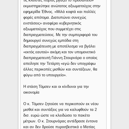
τις κλειστές πόρτες βγάζει το προσωπείο»
εκμυστηρεύτηκε ανώτατος αξιωματούχος στην
εφημερίδα Έθνος. «Μιλά κοφτά και πολλές
φορές απότομα. Διατυπώνει συνεχώς
ενστάσεις» αναφέρει κυβερνητικός
αξιωματούχος που συμμετέχει στις
διαπραγματεύσεις. Με την συμπεριφορά του
δημιουργεί συνεχώς εμπόδια στη
διαπραγμάτευση με αποτέλεσμα να βγάλει
«εκτός εαυτού» ακόμη και τον υπομονετικό
διαπραγματευτή Γιάννη Στουρνάρα ο οποίος
απείλησε την Τετάρτη «εγώ δεν υπογράφω
άλλες περικοπές μισθών και συντάξεων, θα
φύγω από το υπουργείο».
Η στάση Τόμσεν και οι κίνδυνοι για την
οικονομία
Ο κ. Τόμσεν ζητούσε να περικοπούν εκ νέου
μισθοί και συντάξεις για να καλυφθούν τα 2
δισ. ευρώ ώστε να κλειδώσει το πακέτο
μέτρων. Ο κ. Στουρνάρας αντέδρασε έντονα
και αν δεν δρούσε πυροσβεστικά ο Ματίας