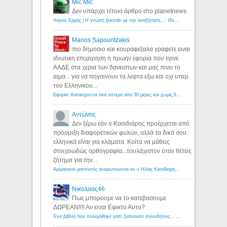
Mic Mic
Δεν υπάρχει τέτοιο άρθρο στο planetnews
Λόγιος Ερμής | Η γνώση ξεκινάει με την αναζήτηση...: Ιδού οι 18 που χρωστούν 11 δις ευρώ!
Manos Sapountzakis
πιο δημοσιο και κουραφεξαλα γραφετε ειναι
ιδιωτικη επιχειρηση η πρωην εφορια που εγινε
ΑΑΔΕ στα χερια των δανειστων και μας πινει το
αιμα... για να πηγαινουν τα λεφτα εξω και οχι υπερ
του Ελληνικου...
Εφορία: Κατάσχονται όλα ύστερα από 30 μέρες και χωρίς δικαστικές αποφάσεις - Λόγιος Ερμής
Αντώνης
Δεν ξέρω εάν ο Κασιδιάρης προέρχεται από
πρόσμιξη διαφορετικών φυλών, αλλά τα δικά σου
ελληνικά είναι για κλάματα. Κοίτα να μάθεις
στοιχειωδώς ορθογραφία...τουλάχιστον όταν θέτεις
ζήτημα για την...
Αμερικανοί ρατσιστές αναρωτιούνται αν ο Ηλίας Κασιδιάρης ανήκει στη λευκή φυλή... - Λόγιος Ερμής
Νικολαος46
Πως μπορουμε να το κατεβασουμε
ΔΩΡΕΑΝ!!!! Αν ειναι Εφικτο Αυτο?
Ένα βιβλίο που πολεμήθηκε γιατί ξυπνούσε συνειδήσεις... - Λόγιος Ερμής | Η γνώση ξεκινάει με την αναζήτηση...