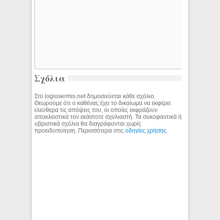
Σχόλια
Στο logiosermis.net δημοσιεύεται κάθε σχόλιο.
Θεωρούμε ότι ο καθένας έχει το δικαίωμα να εκφέρει
ελεύθερα τις απόψεις του, οι οποίες εκφράζουν
αποκλειστικά τον εκάστοτε σχολιαστή. Τα συκοφαντικά ή
υβριστικά σχόλια θα διαγράφονται χωρίς
προειδοποίηση. Περισσότερα στις
οδηγίες χρήσης
.