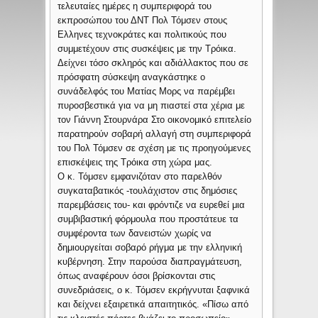
τελευταίες ημέρες η συμπεριφορά του
εκπροσώπου του ΔΝΤ Πολ Τόμσεν στους
Ελληνες τεχνοκράτες και πολιτικούς που
συμμετέχουν στις συσκέψεις με την Τρόικα.
Δείχνει τόσο σκληρός και αδιάλλακτος που σε
πρόσφατη σύσκεψη αναγκάστηκε ο
συνάδελφός του Ματίας Μορς να παρέμβει
πυροσβεστικά για να μη πιαστεί στα χέρια με
τον Γιάννη Στουρνάρα
Στο οικονομικό επιτελείο
παρατηρούν σοβαρή αλλαγή στη συμπεριφορά
του Πολ Τόμσεν σε σχέση με τις προηγούμενες
επισκέψεις της Τρόικα στη χώρα μας.
Ο κ. Τόμσεν εμφανιζόταν στο παρελθόν
συγκαταβατικός -τουλάχιστον στις δημόσιες
παρεμβάσεις του- και φρόντιζε να ευρεθεί μια
συμβιβαστική φόρμουλα που προστάτευε τα
συμφέροντα των δανειστών χωρίς να
δημιουργείται σοβαρό ρήγμα με την ελληνική
κυβέρνηση. Στην παρούσα διαπραγμάτευση,
όπως αναφέρουν όσοι βρίσκονται στις
συνεδριάσεις, ο κ. Τόμσεν εκρήγνυται ξαφνικά
και δείχνει εξαιρετικά απαιτητικός. «Πίσω από