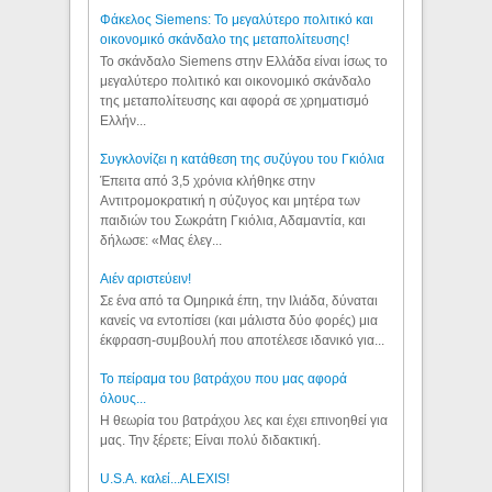
Φάκελος Siemens: Το μεγαλύτερο πολιτικό και
οικονομικό σκάνδαλο της μεταπολίτευσης!
Το σκάνδαλο Siemens στην Ελλάδα είναι ίσως το
μεγαλύτερο πολιτικό και οικονομικό σκάνδαλο
της μεταπολίτευσης και αφορά σε χρηματισμό
Ελλήν...
Συγκλονίζει η κατάθεση της συζύγου του Γκιόλια
Έπειτα από 3,5 χρόνια κλήθηκε στην
Αντιτρομοκρατική η σύζυγος και μητέρα των
παιδιών του Σωκράτη Γκιόλια, Αδαμαντία, και
δήλωσε: «Μας έλεγ...
Aιέν αριστεύειν!
Σε ένα από τα Ομηρικά έπη, την Ιλιάδα, δύναται
κανείς να εντοπίσει (και μάλιστα δύο φορές) μια
έκφραση-συμβουλή που αποτέλεσε ιδανικό για...
Το πείραμα του βατράχου που μας αφορά
όλους...
Η θεωρία του βατράχου λες και έχει επινοηθεί για
μας. Την ξέρετε; Είναι πολύ διδακτική.
U.S.A. καλεί...ALEXIS!