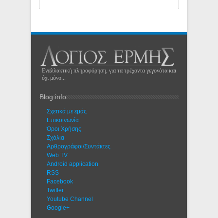
Εναλλακτική πληροφόρηση, για τα τρέχοντα γεγονότα και
όχι μόνο...
Blog info
Σχετικά με εμάς
Eπικοινωνία
Όροι Χρήσης
Σχόλια
Αρθρογράφοι/Συντάκτες
Web TV
Android application
RSS
Facebook
Twitter
Youtube Channel
Google+