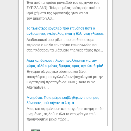
Ένα από τα πρώτα ραντεβού του αρχηγού του
ΣΥΡΙΖΑ Αλέξη Τσίπρα, μόλις επέστρεψε από τα
ιερά χώματα της Αργεντινής ήταν να δει
τον Δημήτρη Αβ...
Το τελειότερο εργαλείο που επινόησε ποτε ο
ανθρώπινος εγκέφαλος, είναι η Ελληνική γλώσσα.
Διαδυκτιακοί μου φίλοι, που υιοθετίσατε με
περίσσια ευκολία τον τρόπο επικοινωνίας που
σας πλάσαραν τα μιάσματα της νέας τάξης πρα...
Αίμα και δάκρυα πλέον η εναλλακτική για την
χώρα, αλλά ο μόνος δρόμος προς την ελευθερία!
Εγχώριο ολιγαρχικό σύστημα και ξένοι
τοκογλύφοι, μας εγκλωβίζουν ψυχολογικά με την
Θαρτσερική προπαγάνδα TINA (There Is No
Alternative). ...
Μνημόνια: Ποια μέτρα επιβλήθηκαν, ποιοι μας
δάνεισαν, πού πήγαν τα λεφτά...
Μιας και περιμένουμε απο στιγμή σε στιγμή το 4ο
μνημόνιο , ας δούμε όλα τα στοιχεία για τα 3
προηγούμενα μέχρι τώρα...