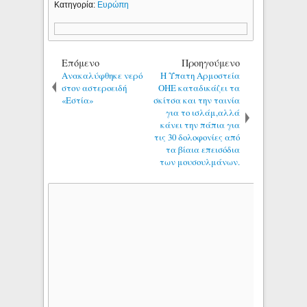
Κατηγορία:
Ευρώπη
Επόμενο
Προηγούμενο
Ανακαλύφθηκε νερό
Η Ύπατη Αρμοστεία
στον αστεροειδή
ΟΗΕ καταδικάζει τα
«Εστία»
σκίτσα και την ταινία
για το ισλάμ,αλλά
κάνει την πάπια για
τις 30 δολοφονίες από
τα βίαια επεισόδια
των μουσουλμάνων.