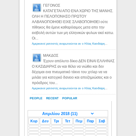
ΓΕΓΟΝΟΣ
ΚΑΤΑΓΕΤΑΙ ΑΠΟ ΕΝΑ ΧΩΡΙΟ ΤΗΣ ΜΑΝΗΣ.
ΟΛΗ Η ΠΕΛΟΠΟΝΗΣΟ ΠΡΩΤΟΥ
ΑΛΒΑΝΟΠΟΙΗΘΕΙ ΕΙΧΕ ΣΛΑΒΟΠΟΙΗΘΕΙ ούτε
πίθηκος θα έμενε καθαρόαιμος μετα απο την
εισβολή αυτών των μη ελληνικών φυλων εκεί κατω.
Οι...
Αμερικανοί ρατσιστές αναρωτιούνται αν ο Ηλίας Κασιδιάρης ανήκει στη λευκή φυλή... - Λόγιος Ερμής
ΜΑΚΔΟΣ
Έχουν απόλυτο δίκιο ΔΕΝ ΕΙΝΑΙ ΕΛΛΗΝΑΣ
Ο ΚΑΣΙΔΙΑΡΗΣ αν και θέλει να νιώθει και δεν
δέχομαι ενα πνευματικό τέκνο του χιτλερ να να
μιλάει για κατοχικό δανειο και αποζημιώσεις και ο
πρόεδρος του...
Αμερικανοί ρατσιστές αναρωτιούνται αν ο Ηλίας Κασιδιάρης ανήκει στη λευκή φυλή... - Λόγιος Ερμής
PEOPLE
RECENT
POPULAR
Κυρ
Δευ
Τρι
Τετ
Πεμ
Παρ
Σαβ