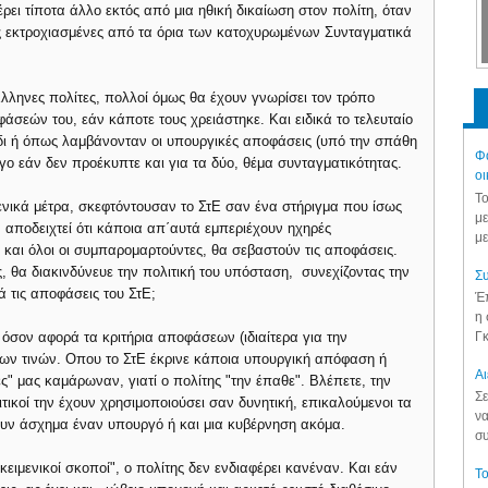
ρει τίποτα άλλο εκτός από μια ηθική δικαίωση στον πολίτη, όταν
ις εκτροχιασμένες από τα όρια των κατοχυρωμένων Συνταγματικά
Ελληνες πολίτες, πολλοί όμως θα έχουν γνωρίσει τον τρόπο
φάσεών του, εάν κάποτε τους χρειάστηκε. Και ειδικά το τελευταίο
όδι ή όπως λαμβάνονταν οι υπουργικές αποφάσεις (υπό την σπάθη
Φά
ργο εάν δεν προέκυπτε και για τα δύο, θέμα συνταγματικότητας.
οι
Το
ενικά μέτρα, σκεφτόντουσαν το ΣτΕ σαν ένα στήριγμα που ίσως
με
άν αποδειχτεί ότι κάποια απ΄αυτά εμπεριέχουν ηχηρές
με
ί και όλοι οι συμπαρομαρτούντες, θα σεβαστούν τις αποφάσεις.
ς, θα διακινδύνευε την πολιτική του υπόσταση, συνεχίζοντας την
Συ
 τις αποφάσεις του ΣτΕ;
Έπ
η 
Γκ
σον αφορά τα κριτήρια αποφάσεων (ιδιαίτερα για την
λων τινών. Οπου το ΣτΕ έκρινε κάποια υπουργική απόφαση ή
Aι
ές" μας καμάρωναν, γιατί ο πολίτης "την έπαθε". Βλέπετε, την
Σε
ικοί την έχουν χρησιμοποιούσει σαν δυνητική, επικαλούμενοι τα
να
σουν άσχημα έναν υπουργό ή και μια κυβέρνηση ακόμα.
συ
κειμενικοί σκοποί", ο πολίτης δεν ενδιαφέρει κανέναν. Και εάν
Το