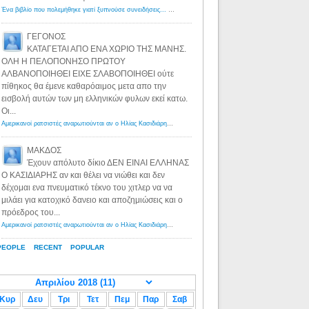
Ένα βιβλίο που πολεμήθηκε γιατί ξυπνούσε συνειδήσεις... - Λόγιος Ερμής | Η γνώση ξεκινάει με την αναζήτηση...
ΓΕΓΟΝΟΣ
ΚΑΤΑΓΕΤΑΙ ΑΠΟ ΕΝΑ ΧΩΡΙΟ ΤΗΣ ΜΑΝΗΣ.
ΟΛΗ Η ΠΕΛΟΠΟΝΗΣΟ ΠΡΩΤΟΥ
ΑΛΒΑΝΟΠΟΙΗΘΕΙ ΕΙΧΕ ΣΛΑΒΟΠΟΙΗΘΕΙ ούτε
πίθηκος θα έμενε καθαρόαιμος μετα απο την
εισβολή αυτών των μη ελληνικών φυλων εκεί κατω.
Οι...
Αμερικανοί ρατσιστές αναρωτιούνται αν ο Ηλίας Κασιδιάρης ανήκει στη λευκή φυλή... - Λόγιος Ερμής
·
8 yea
ΜΑΚΔΟΣ
Έχουν απόλυτο δίκιο ΔΕΝ ΕΙΝΑΙ ΕΛΛΗΝΑΣ
Ο ΚΑΣΙΔΙΑΡΗΣ αν και θέλει να νιώθει και δεν
δέχομαι ενα πνευματικό τέκνο του χιτλερ να να
μιλάει για κατοχικό δανειο και αποζημιώσεις και ο
πρόεδρος του...
Αμερικανοί ρατσιστές αναρωτιούνται αν ο Ηλίας Κασιδιάρης ανήκει στη λευκή φυλή... - Λόγιος Ερμής
·
8 yea
PEOPLE
RECENT
POPULAR
Κυρ
Δευ
Τρι
Τετ
Πεμ
Παρ
Σαβ