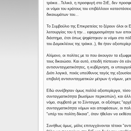
τρόικα...Τελικά, η προσφυγή στο ΣτΕ, δεν προσφέ
οι νόμοι του κράτους του επιβάλλουν καταστάσε
δικαιωμάτων του...
Το Συμβούλιο της Επικρατείας το ξέρουν όλοι οι 
λειτουργίας του ή την... εφαρμοσιμότητα των απο
διάστημα, έτσι όπως ψηφίστηκαν οι νόμοι στο π
του Δαμοκλέους της τρόικα..), θα ήταν αξιοπερίε
Αλίμονο, οι πολίτες με το που άκουγαν τα εξωφρ
τους δικαιώσει. Και αυτό, επειδή πίστευαν ότι ε
αντισυνταγματικότητες, η κυβέρνηση, οι υπουργο
Διότι λογικά, ποιός υπεύθυνος ταγός της εξουσία
επιβολή αντισυνταγματικών μέτρων ή νόμων, μετά
Εδώ συνέβησαν όμως πολλά αξιοπερίεργα, τόσο ό
συνταγματικότητα βιωσίμων περικοπών), και άλ
νόμο, συμβατά με το Σύνταγμα, οι αξιότιμες "αρχ
συνταγματικότητα νόμων και αποφάσεων, οι πολιτ
"υπέρ του πολίτη δίκαια", όταν ήθελαν να εκθέ
Συνήθως όμως, μόλις επιτυγχάνονται τέτοιοι "αντι