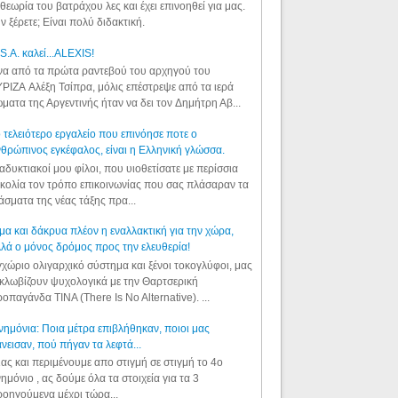
θεωρία του βατράχου λες και έχει επινοηθεί για μας.
ν ξέρετε; Είναι πολύ διδακτική.
S.A. καλεί...ALEXIS!
α από τα πρώτα ραντεβού του αρχηγού του
ΡΙΖΑ Αλέξη Τσίπρα, μόλις επέστρεψε από τα ιερά
ματα της Αργεντινής ήταν να δει τον Δημήτρη Αβ...
 τελειότερο εργαλείο που επινόησε ποτε ο
θρώπινος εγκέφαλος, είναι η Ελληνική γλώσσα.
αδυκτιακοί μου φίλοι, που υιοθετίσατε με περίσσια
κολία τον τρόπο επικοινωνίας που σας πλάσαραν τα
άσματα της νέας τάξης πρα...
μα και δάκρυα πλέον η εναλλακτική για την χώρα,
λά ο μόνος δρόμος προς την ελευθερία!
χώριο ολιγαρχικό σύστημα και ξένοι τοκογλύφοι, μας
κλωβίζουν ψυχολογικά με την Θαρτσερική
οπαγάνδα TINA (There Is No Alternative). ...
ημόνια: Ποια μέτρα επιβλήθηκαν, ποιοι μας
νεισαν, πού πήγαν τα λεφτά...
ας και περιμένουμε απο στιγμή σε στιγμή το 4ο
ημόνιο , ας δούμε όλα τα στοιχεία για τα 3
οηγούμενα μέχρι τώρα...