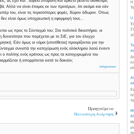
ις, ας έχει και ..ιώβειο υπομονή και αρκετό ρευστό διαθέσιμο,
Η 
βά. Αλλά να είναι έτοιμος εκ των προτέρων, ότι ακόμα και εάν
Τη
υπέρ του, είναι τις περισσότερες φορές, δώρον άδωρον. Οπως
U.
δεν είναι όμως υποχρεωτική η εφαρμογή τους...
Έν
ΣΥ
ται ως προς το Σύνταγμά του; Στα πολιτικά δικαστήρια, οι
χώ
 δυνατότητα που παρέχεται με το ΣτΕ, για τον έλεγχο
ρητική. Εάν όμως οι νόμοι (υποτίθεται) προορίζονται για την
Το
 Σύνταγμα συνιστά την κατοχύρωση ενός ολόκληρου λαού έναντι
αν
αι ο πολίτης ενός κράτους ως προς τα κατοχυρωμένα του
Δι
φαρμόζεται ή απορρίπεται κατά το δοκούν;
ευ
infognomon
μι
Αί
αλ
Εγ
εγ
πρ
Προηγούμενο
Μν
Παλαιότερη Ανάρτηση
δά
Μι
μν
πρ