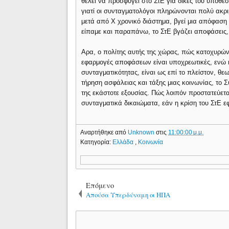
θέλει να προσφύγει στο ΣτΕ για δικές του υποθέσε
γιατί οι συνταγματολόγοι πληρώνονται πολύ ακρι
μετά από Χ χρονικό διάστημα, βγεί μια απόφαση 
είπαμε και παραπάνω, το ΣτΕ βγάζει αποφάσεις, 
Αρα, ο πολίτης αυτής της χώρας, πώς κατοχυρώνε
εφαρμογές αποφάσεων είναι υποχρεωτικές, ενώ η
συνταγματικότητας, είναι ως επί το πλείστον, θεω
τήρηση ασφάλειας και τάξης μιας κοινωνίας, το
της εκάστοτε εξουσίας. Πώς λοιπόν προστατεύετ
συνταγματικά δικαιώματα, εάν η κρίση του ΣτΕ ε
Αναρτήθηκε από
Unknown
στις
11:00:00 μ.μ.
Κατηγορία:
Ελλάδα
,
Κοινωνία
Επόμενο
Απούσα Υπερδύναμη οι ΗΠΑ