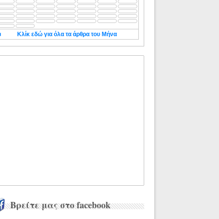
◄
Κλίκ εδώ για όλα τα άρθρα του Μήνα
Βρείτε μας στο facebook