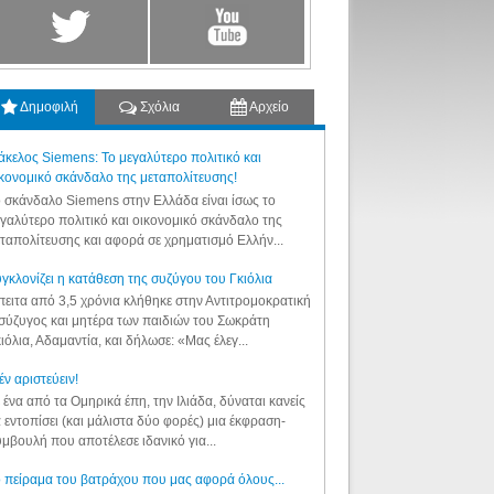
Δημοφιλή
Σχόλια
Αρχείο
κελος Siemens: Το μεγαλύτερο πολιτικό και
κονομικό σκάνδαλο της μεταπολίτευσης!
 σκάνδαλο Siemens στην Ελλάδα είναι ίσως το
γαλύτερο πολιτικό και οικονομικό σκάνδαλο της
ταπολίτευσης και αφορά σε χρηματισμό Ελλήν...
γκλονίζει η κατάθεση της συζύγου του Γκιόλια
ειτα από 3,5 χρόνια κλήθηκε στην Αντιτρομοκρατική
σύζυγος και μητέρα των παιδιών του Σωκράτη
ιόλια, Αδαμαντία, και δήλωσε: «Μας έλεγ...
έν αριστεύειν!
 ένα από τα Ομηρικά έπη, την Ιλιάδα, δύναται κανείς
 εντοπίσει (και μάλιστα δύο φορές) μια έκφραση-
μβουλή που αποτέλεσε ιδανικό για...
 πείραμα του βατράχου που μας αφορά όλους...