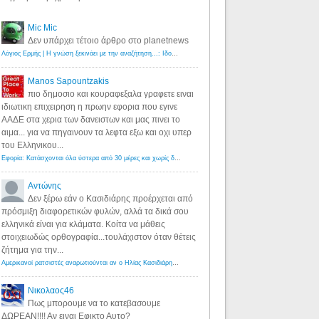
Mic Mic
Δεν υπάρχει τέτοιο άρθρο στο planetnews
Λόγιος Ερμής | Η γνώση ξεκινάει με την αναζήτηση...: Ιδού οι 18 που χρωστούν 11 δις ευρώ!
·
6 years ago
Manos Sapountzakis
πιο δημοσιο και κουραφεξαλα γραφετε ειναι
ιδιωτικη επιχειρηση η πρωην εφορια που εγινε
ΑΑΔΕ στα χερια των δανειστων και μας πινει το
αιμα... για να πηγαινουν τα λεφτα εξω και οχι υπερ
του Ελληνικου...
Εφορία: Κατάσχονται όλα ύστερα από 30 μέρες και χωρίς δικαστικές αποφάσεις - Λόγιος Ερμής
·
6 years ag
Αντώνης
Δεν ξέρω εάν ο Κασιδιάρης προέρχεται από
πρόσμιξη διαφορετικών φυλών, αλλά τα δικά σου
ελληνικά είναι για κλάματα. Κοίτα να μάθεις
στοιχειωδώς ορθογραφία...τουλάχιστον όταν θέτεις
ζήτημα για την...
Αμερικανοί ρατσιστές αναρωτιούνται αν ο Ηλίας Κασιδιάρης ανήκει στη λευκή φυλή... - Λόγιος Ερμής
·
7 yea
Νικολαος46
Πως μπορουμε να το κατεβασουμε
ΔΩΡΕΑΝ!!!! Αν ειναι Εφικτο Αυτο?