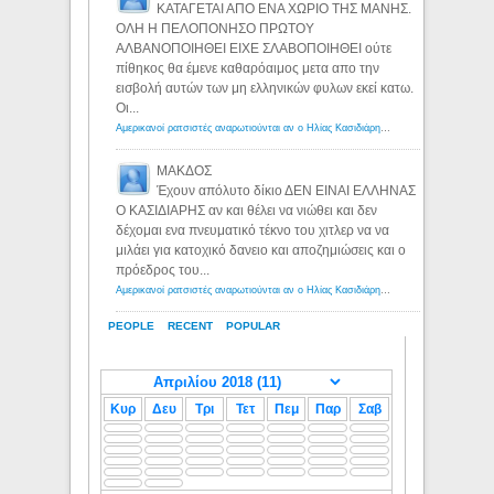
ΚΑΤΑΓΕΤΑΙ ΑΠΟ ΕΝΑ ΧΩΡΙΟ ΤΗΣ ΜΑΝΗΣ.
ΟΛΗ Η ΠΕΛΟΠΟΝΗΣΟ ΠΡΩΤΟΥ
ΑΛΒΑΝΟΠΟΙΗΘΕΙ ΕΙΧΕ ΣΛΑΒΟΠΟΙΗΘΕΙ ούτε
πίθηκος θα έμενε καθαρόαιμος μετα απο την
εισβολή αυτών των μη ελληνικών φυλων εκεί κατω.
Οι...
Αμερικανοί ρατσιστές αναρωτιούνται αν ο Ηλίας Κασιδιάρης ανήκει στη λευκή φυλή... - Λόγιος Ερμής
ΜΑΚΔΟΣ
Έχουν απόλυτο δίκιο ΔΕΝ ΕΙΝΑΙ ΕΛΛΗΝΑΣ
Ο ΚΑΣΙΔΙΑΡΗΣ αν και θέλει να νιώθει και δεν
δέχομαι ενα πνευματικό τέκνο του χιτλερ να να
μιλάει για κατοχικό δανειο και αποζημιώσεις και ο
πρόεδρος του...
Αμερικανοί ρατσιστές αναρωτιούνται αν ο Ηλίας Κασιδιάρης ανήκει στη λευκή φυλή... - Λόγιος Ερμής
PEOPLE
RECENT
POPULAR
Κυρ
Δευ
Τρι
Τετ
Πεμ
Παρ
Σαβ