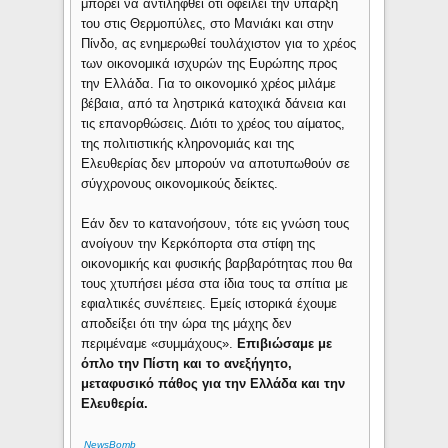
μπορεί να αντιληφθεί ότι οφείλει την ύπαρξη
του στις Θερμοπύλες, στο Μανιάκι και στην
Πίνδο, ας ενημερωθεί τουλάχιστον για το χρέος
των οικονομικά ισχυρών της Ευρώπης προς
την Ελλάδα. Για το οικονομικό χρέος μιλάμε
βέβαια, από τα ληστρικά κατοχικά δάνεια και
τις επανορθώσεις. Διότι το χρέος του αίματος,
της πολιτιστικής κληρονομιάς και της
Ελευθερίας δεν μπορούν να αποτυπωθούν σε
σύγχρονους οικονομικούς δείκτες.
Εάν δεν το κατανοήσουν, τότε εις γνώση τους
ανοίγουν την Κερκόπορτα στα στίφη της
οικονομικής και φυσικής βαρβαρότητας που θα
τους χτυπήσει μέσα στα ίδια τους τα σπίτια με
εφιαλτικές συνέπειες. Εμείς ιστορικά έχουμε
αποδείξει ότι την ώρα της μάχης δεν
περιμέναμε «συμμάχους».
Επιβιώσαμε με
όπλο την Πίστη και το ανεξήγητο,
μεταφυσικό πάθος για την Ελλάδα και την
Ελευθερία.
ΝewsBomb