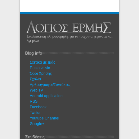
Εναλλακτική πληροφόρηση, για τα τρέχοντα γεγονότα και
όχι μόνο...
Blog info
Σχετικά με εμάς
Eπικοινωνία
Όροι Χρήσης
Σχόλια
Αρθρογράφοι/Συντάκτες
Web TV
Android application
RSS
Facebook
Twitter
Youtube Channel
Google+
Συνδέσεις