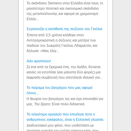
Το σκάνδαλο Siemens στην Ελλάδα είναι ίσως το
μεγαλύτερο πολιτικό και οικονομικό σκάνδαλο
της μεταπολίτευσης και αφορά σε χρηματισμό
Ελλήν...
Συγκλονίζει η κατάθεση της συζύγου του Γκιόλια
Έπειτα από 3,5 χρόνια κλήθηκε στην
Αντιτρομοκρατική η σύζυγος και μητέρα των
παιδιών του Σωκράτη Γκιόλια, Αδαμαντία, και
δήλωσε: «Μας έλεγ...
Aιέν αριστεύειν!
Σε ένα από τα Ομηρικά έπη, την Ιλιάδα, δύναται
κανείς να εντοπίσει (και μάλιστα δύο φορές) μια
έκφραση-συμβουλή που αποτέλεσε ιδανικό για...
Το πείραμα του βατράχου που μας αφορά
όλους...
Η θεωρία του βατράχου λες και έχει επινοηθεί για
μας. Την ξέρετε; Είναι πολύ διδακτική.
Το τελειότερο εργαλείο που επινόησε ποτε ο
ανθρώπινος εγκέφαλος, είναι η Ελληνική γλώσσα.
Διαδυκτιακοί μου φίλοι, που υιοθετίσατε με
περίσσια ευκολία τον τρόπο επικοινωνίας που