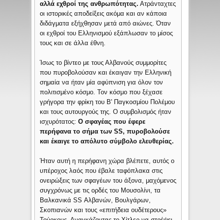
αλλά εχθροί της ανθρωπότητας.
Ατράνταχτες
οι ιστορικές αποδείξεις ακόμα και αν κάποια
διδάγματα εξήχθησαν μετά από αιώνες. Όταν
οι εχθροί του Ελληνισμού εξάπλωσαν το μίσος
τους και σε άλλα έθνη.
Ίσως το βίντεο με τους Αλβανούς συμμορίτες
που πυροβολούσαν και έκαιγαν την Ελληνική
σημαία να ήταν μία αφύπνιση για όλον τον
πολιτισμένο κόσμο. Τον κόσμο που ξέχασε
γρήγορα την φρίκη του Β' Παγκοσμίου Πολέμου
και τους αυτουργούς της. Ο συμβολισμός ήταν
ισχυρότατος:
Ο σφαγέας που έφερε
περήφανα το σήμα των SS, πυροβολούσε
και έκαιγε το απόλυτο σύμβολο ελευθερίας.
Ήταν αυτή η περήφανη χώρα βλέπετε, αυτός ο
υπέροχος λαός που έβαλε ταφόπλακα στις
ονειρώξεις των σφαγέων του άξονα, μαχόμενος
συγχρόνως με τις ορδές του Μουσολίνι, τα
Βαλκανικά SS Αλβανών, Βουλγάρων,
Σκοπιανών και τους «επιτήδεια ουδέτερους»
Τούρκους. Αναγκάζοντας το Χίτλερ να στρέψει