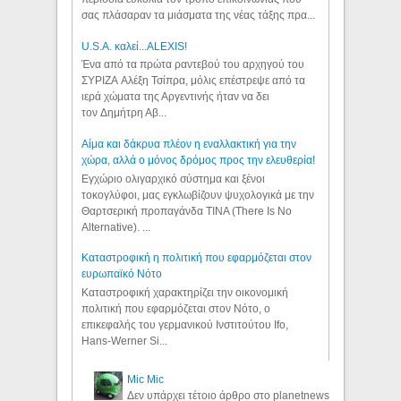
σας πλάσαραν τα μιάσματα της νέας τάξης πρα...
U.S.A. καλεί...ALEXIS!
Ένα από τα πρώτα ραντεβού του αρχηγού του
ΣΥΡΙΖΑ Αλέξη Τσίπρα, μόλις επέστρεψε από τα
ιερά χώματα της Αργεντινής ήταν να δει
τον Δημήτρη Αβ...
Αίμα και δάκρυα πλέον η εναλλακτική για την
χώρα, αλλά ο μόνος δρόμος προς την ελευθερία!
Εγχώριο ολιγαρχικό σύστημα και ξένοι
τοκογλύφοι, μας εγκλωβίζουν ψυχολογικά με την
Θαρτσερική προπαγάνδα TINA (There Is No
Alternative). ...
Καταστροφική η πολιτική που εφαρμόζεται στον
ευρωπαϊκό Νότο
Καταστροφική χαρακτηρίζει την οικονομική
πολιτική που εφαρμόζεται στον Νότο, ο
επικεφαλής του γερμανικού Ινστιτούτου Ifo,
Hans-Werner Si...
Mic Mic
Δεν υπάρχει τέτοιο άρθρο στο planetnews