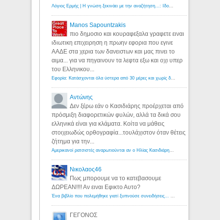
Λόγιος Ερμής | Η γνώση ξεκινάει με την αναζήτηση...: Ιδού οι 18 που χρωστούν 11 δις ευρώ!
Manos Sapountzakis
πιο δημοσιο και κουραφεξαλα γραφετε ειναι
ιδιωτικη επιχειρηση η πρωην εφορια που εγινε
ΑΑΔΕ στα χερια των δανειστων και μας πινει το
αιμα... για να πηγαινουν τα λεφτα εξω και οχι υπερ
του Ελληνικου...
Εφορία: Κατάσχονται όλα ύστερα από 30 μέρες και χωρίς δικαστικές αποφάσεις - Λόγιος Ερμής
Αντώνης
Δεν ξέρω εάν ο Κασιδιάρης προέρχεται από
πρόσμιξη διαφορετικών φυλών, αλλά τα δικά σου
ελληνικά είναι για κλάματα. Κοίτα να μάθεις
στοιχειωδώς ορθογραφία...τουλάχιστον όταν θέτεις
ζήτημα για την...
Αμερικανοί ρατσιστές αναρωτιούνται αν ο Ηλίας Κασιδιάρης ανήκει στη λευκή φυλή... - Λόγιος Ερμής
Νικολαος46
Πως μπορουμε να το κατεβασουμε
ΔΩΡΕΑΝ!!!! Αν ειναι Εφικτο Αυτο?
Ένα βιβλίο που πολεμήθηκε γιατί ξυπνούσε συνειδήσεις... - Λόγιος Ερμής | Η γνώση ξεκινάει με την αναζήτηση...
ΓΕΓΟΝΟΣ