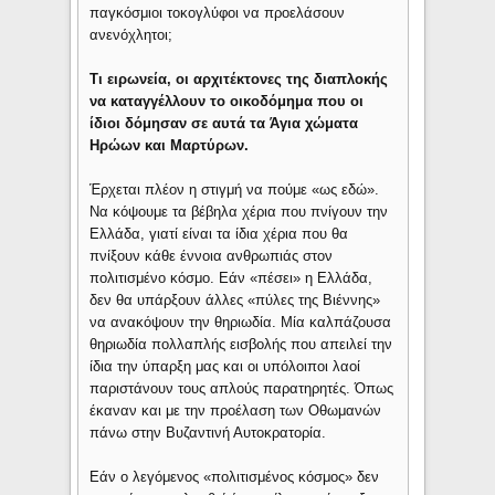
παγκόσμιοι τοκογλύφοι να προελάσουν
ανενόχλητοι;
Τι ειρωνεία, οι αρχιτέκτονες της διαπλοκής
να καταγγέλλουν το οικοδόμημα που οι
ίδιοι δόμησαν σε αυτά τα Άγια χώματα
Ηρώων και Μαρτύρων.
Έρχεται πλέον η στιγμή να πούμε «ως εδώ».
Να κόψουμε τα βέβηλα χέρια που πνίγουν την
Ελλάδα, γιατί είναι τα ίδια χέρια που θα
πνίξουν κάθε έννοια ανθρωπιάς στον
πολιτισμένο κόσμο. Εάν «πέσει» η Ελλάδα,
δεν θα υπάρξουν άλλες «πύλες της Βιέννης»
να ανακόψουν την θηριωδία. Μία καλπάζουσα
θηριωδία πολλαπλής εισβολής που απειλεί την
ίδια την ύπαρξη μας και οι υπόλοιποι λαοί
παριστάνουν τους απλούς παρατηρητές. Όπως
έκαναν και με την προέλαση των Οθωμανών
πάνω στην Βυζαντινή Αυτοκρατορία.
Εάν ο λεγόμενος «πολιτισμένος κόσμος» δεν