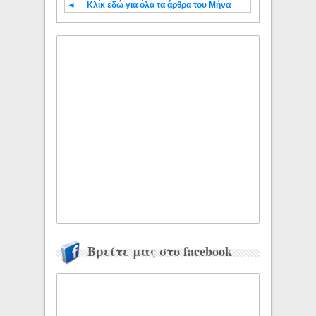
◄
Κλίκ εδώ για όλα τα άρθρα του Μήνα
Βρείτε μας στο facebook