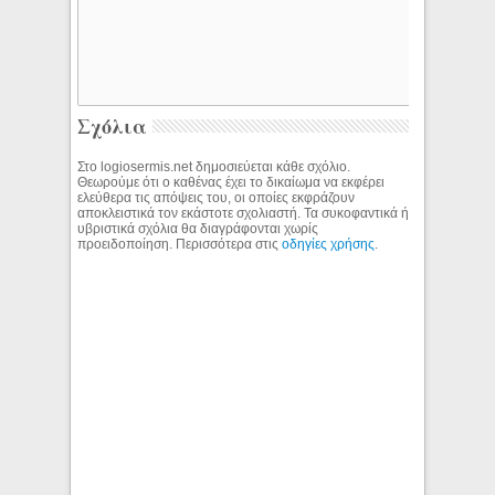
Σχόλια
Στο logiosermis.net δημοσιεύεται κάθε σχόλιο.
Θεωρούμε ότι ο καθένας έχει το δικαίωμα να εκφέρει
ελεύθερα τις απόψεις του, οι οποίες εκφράζουν
αποκλειστικά τον εκάστοτε σχολιαστή. Τα συκοφαντικά ή
υβριστικά σχόλια θα διαγράφονται χωρίς
προειδοποίηση. Περισσότερα στις
οδηγίες χρήσης
.