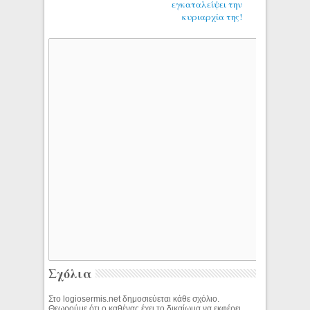
εγκαταλείψει την
κυριαρχία της!
Σχόλια
Στο logiosermis.net δημοσιεύεται κάθε σχόλιο.
Θεωρούμε ότι ο καθένας έχει το δικαίωμα να εκφέρει