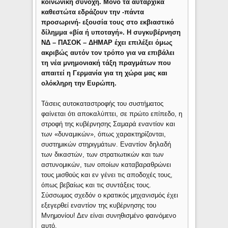
κοινωνική συνοχή. Μόνο τα αυταρχικά
καθεστώτα εδράζουν την -πάντα
προσωρινή- εξουσία τους στο εκβιαστικό
δίλημμα «βία ή υποταγή». Η συγκυβέρνηση
ΝΔ – ΠΑΣΟΚ – ΔΗΜΑΡ έχει επιλέξει όμως
ακριβώς αυτόν τον τρόπο για να επιβάλει
τη νέα μνημονιακή τάξη πραγμάτων που
απαιτεί η Γερμανία για τη χώρα μας και
ολόκληρη την Ευρώπη.
Τάσεις αυτοκαταστροφής του συστήματος
φαίνεται ότι αποκαλύπτει, σε πρώτο επίπεδο, η
στροφή της κυβέρνησης Σαμαρά εναντίον και
των «δυναμικών», όπως χαρακτηρίζονται,
συστημικών στηριγμάτων. Εναντίον δηλαδή
των δικαστών, των στρατιωτικών και των
αστυνομικών, των οποίων καταβαραθρώνει
τους μισθούς και εν γένει τις αποδοχές τους,
όπως βεβαίως και τις συντάξεις τους.
Σύσσωμος σχεδόν ο κρατικός μηχανισμός έχει
εξεγερθεί εναντίον της κυβέρνησης του
Μνημονίου! Δεν είναι συνηθισμένο φαινόμενο
αυτό.