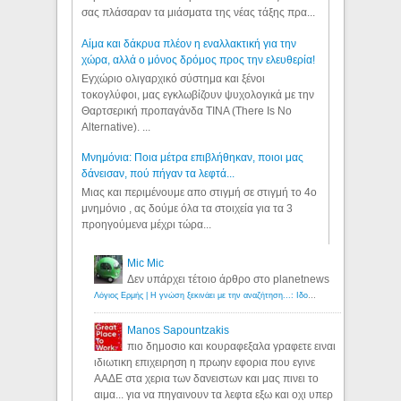
σας πλάσαραν τα μιάσματα της νέας τάξης πρα...
Αίμα και δάκρυα πλέον η εναλλακτική για την
χώρα, αλλά ο μόνος δρόμος προς την ελευθερία!
Εγχώριο ολιγαρχικό σύστημα και ξένοι
τοκογλύφοι, μας εγκλωβίζουν ψυχολογικά με την
Θαρτσερική προπαγάνδα TINA (There Is No
Alternative). ...
Μνημόνια: Ποια μέτρα επιβλήθηκαν, ποιοι μας
δάνεισαν, πού πήγαν τα λεφτά...
Μιας και περιμένουμε απο στιγμή σε στιγμή το 4ο
μνημόνιο , ας δούμε όλα τα στοιχεία για τα 3
προηγούμενα μέχρι τώρα...
Mic Mic
Δεν υπάρχει τέτοιο άρθρο στο planetnews
Λόγιος Ερμής | Η γνώση ξεκινάει με την αναζήτηση...: Ιδού οι 18 που χρωστούν 11 δις ευρώ!
Manos Sapountzakis
πιο δημοσιο και κουραφεξαλα γραφετε ειναι
ιδιωτικη επιχειρηση η πρωην εφορια που εγινε
ΑΑΔΕ στα χερια των δανειστων και μας πινει το
αιμα... για να πηγαινουν τα λεφτα εξω και οχι υπερ