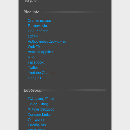
όχι μόνο...
Blog info
Σχετικά με εμάς
Eπικοινωνία
Όροι Χρήσης
Σχόλια
Αρθρογράφοι/Συντάκτες
Web TV
Android application
RSS
Facebook
Twitter
Youtube Channel
Google+
Συνδέσεις
Ελληνικός Τύπος
Ξένος Τύπος
Φιλικοί Ιστοχώροι
Χρήσιμα Links
Ομογένεια
Ραδιόφωνο