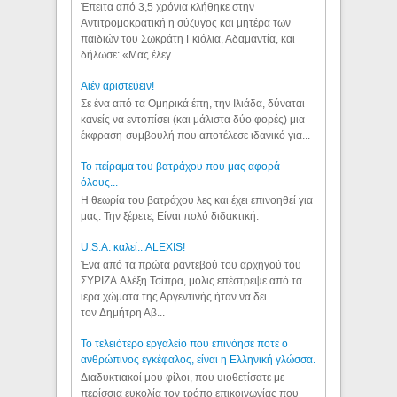
Έπειτα από 3,5 χρόνια κλήθηκε στην
Αντιτρομοκρατική η σύζυγος και μητέρα των
παιδιών του Σωκράτη Γκιόλια, Αδαμαντία, και
δήλωσε: «Μας έλεγ...
Aιέν αριστεύειν!
Σε ένα από τα Ομηρικά έπη, την Ιλιάδα, δύναται
κανείς να εντοπίσει (και μάλιστα δύο φορές) μια
έκφραση-συμβουλή που αποτέλεσε ιδανικό για...
Το πείραμα του βατράχου που μας αφορά
όλους...
Η θεωρία του βατράχου λες και έχει επινοηθεί για
μας. Την ξέρετε; Είναι πολύ διδακτική.
U.S.A. καλεί...ALEXIS!
Ένα από τα πρώτα ραντεβού του αρχηγού του
ΣΥΡΙΖΑ Αλέξη Τσίπρα, μόλις επέστρεψε από τα
ιερά χώματα της Αργεντινής ήταν να δει
τον Δημήτρη Αβ...
Το τελειότερο εργαλείο που επινόησε ποτε ο
ανθρώπινος εγκέφαλος, είναι η Ελληνική γλώσσα.
Διαδυκτιακοί μου φίλοι, που υιοθετίσατε με
περίσσια ευκολία τον τρόπο επικοινωνίας που