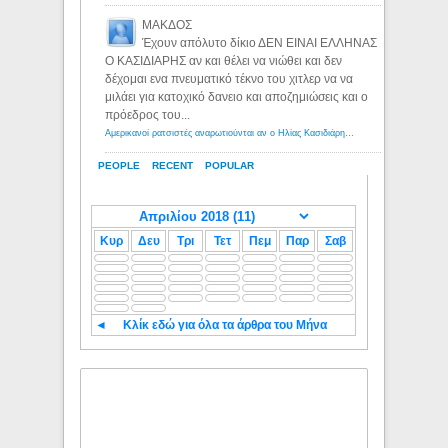
ΜΑΚΔΟΣ
Έχουν απόλυτο δίκιο ΔΕΝ ΕΙΝΑΙ ΕΛΛΗΝΑΣ
Ο ΚΑΣΙΔΙΑΡΗΣ αν και θέλει να νιώθει και δεν
δέχομαι ενα πνευματικό τέκνο του χιτλερ να να
μιλάει για κατοχικό δανειο και αποζημιώσεις και ο
πρόεδρος του...
Αμερικανοί ρατσιστές αναρωτιούνται αν ο Ηλίας Κασιδιάρης ανήκει στη λευκή φυλή... - Λόγιος Ερμής
PEOPLE
RECENT
POPULAR
Κυρ
Δευ
Τρι
Τετ
Πεμ
Παρ
Σαβ
◄
Κλίκ εδώ για όλα τα άρθρα του Μήνα