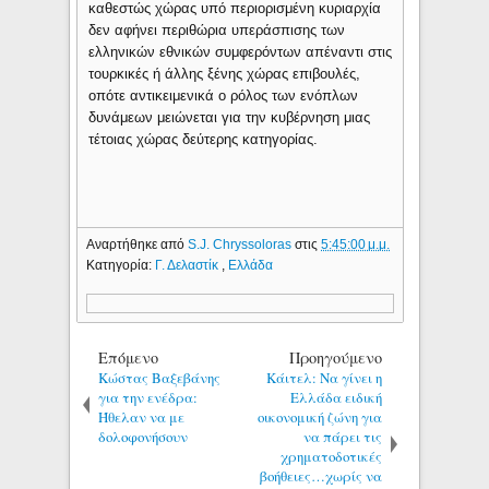
καθεστώς χώρας υπό περιορισμένη κυριαρχία
δεν αφήνει περιθώρια υπεράσπισης των
ελληνικών εθνικών συμφερόντων απέναντι στις
τουρκικές ή άλλης ξένης χώρας επιβουλές,
οπότε αντικειμενικά ο ρόλος των ενόπλων
δυνάμεων μειώνεται για την κυβέρνηση μιας
τέτοιας χώρας δεύτερης κατηγορίας.
Αναρτήθηκε από
S.J. Chryssoloras
στις
5:45:00 μ.μ.
Κατηγορία:
Γ. Δελαστίκ
,
Ελλάδα
Επόμενο
Προηγούμενο
Κώστας Βαξεβάνης
Κάιτελ: Να γίνει η
για την ενέδρα:
Ελλάδα ειδική
Ήθελαν να με
οικονομική ζώνη για
δολοφονήσουν
να πάρει τις
χρηματοδοτικές
βοήθειες…χωρίς να