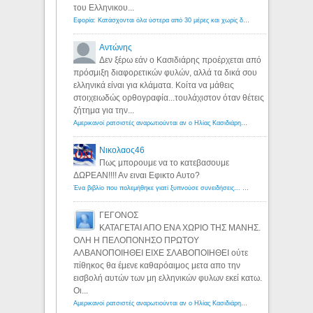
του Ελληνικου...
Εφορία: Κατάσχονται όλα ύστερα από 30 μέρες και χωρίς δικαστικές αποφάσεις - Λόγιος Ερμής
Αντώνης
Δεν ξέρω εάν ο Κασιδιάρης προέρχεται από
πρόσμιξη διαφορετικών φυλών, αλλά τα δικά σου
ελληνικά είναι για κλάματα. Κοίτα να μάθεις
στοιχειωδώς ορθογραφία...τουλάχιστον όταν θέτεις
ζήτημα για την...
Αμερικανοί ρατσιστές αναρωτιούνται αν ο Ηλίας Κασιδιάρης ανήκει στη λευκή φυλή... - Λόγιος Ερμής
Νικολαος46
Πως μπορουμε να το κατεβασουμε
ΔΩΡΕΑΝ!!!! Αν ειναι Εφικτο Αυτο?
Ένα βιβλίο που πολεμήθηκε γιατί ξυπνούσε συνειδήσεις... - Λόγιος Ερμής | Η γνώση ξεκινάει με την αναζήτηση...
ΓΕΓΟΝΟΣ
ΚΑΤΑΓΕΤΑΙ ΑΠΟ ΕΝΑ ΧΩΡΙΟ ΤΗΣ ΜΑΝΗΣ.
ΟΛΗ Η ΠΕΛΟΠΟΝΗΣΟ ΠΡΩΤΟΥ
ΑΛΒΑΝΟΠΟΙΗΘΕΙ ΕΙΧΕ ΣΛΑΒΟΠΟΙΗΘΕΙ ούτε
πίθηκος θα έμενε καθαρόαιμος μετα απο την
εισβολή αυτών των μη ελληνικών φυλων εκεί κατω.
Οι...
Αμερικανοί ρατσιστές αναρωτιούνται αν ο Ηλίας Κασιδιάρης ανήκει στη λευκή φυλή... - Λόγιος Ερμής