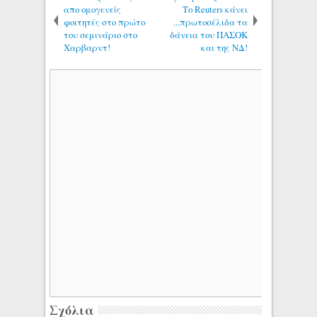
απο ομογενείς
Το Reuters κάνει
φοιτητές στο πρώτο
...πρωτοσέλιδα τα
του σεμινάριο στο
δάνεια του ΠΑΣΟΚ
Χαρβαρντ!
και της ΝΔ!
Σχόλια