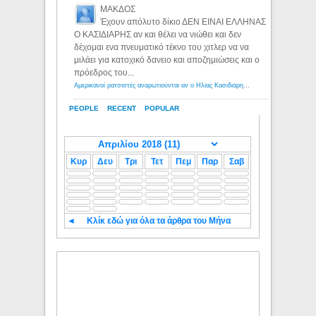
ΜΑΚΔΟΣ
Έχουν απόλυτο δίκιο ΔΕΝ ΕΙΝΑΙ ΕΛΛΗΝΑΣ
Ο ΚΑΣΙΔΙΑΡΗΣ αν και θέλει να νιώθει και δεν
δέχομαι ενα πνευματικό τέκνο του χιτλερ να να
μιλάει για κατοχικό δανειο και αποζημιώσεις και ο
πρόεδρος του...
Αμερικανοί ρατσιστές αναρωτιούνται αν ο Ηλίας Κασιδιάρης ανήκει στη λευκή φυλή... - Λόγιος Ερμής
PEOPLE
RECENT
POPULAR
Κυρ
Δευ
Τρι
Τετ
Πεμ
Παρ
Σαβ
◄
Κλίκ εδώ για όλα τα άρθρα του Μήνα