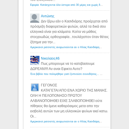
Εφορία: Κατάσχονται όλα ύστερα από 30 μέρες και χωρίς δικαστικές αποφάσεις - Λόγιος Ερμής
Αντώνης
Δεν ξέρω εάν ο Κασιδιάρης προέρχεται από
πρόσμιξη διαφορετικών φυλών, αλλά τα δικά σου
ελληνικά είναι για κλάματα. Κοίτα να μάθεις
στοιχειωδώς ορθογραφία...τουλάχιστον όταν θέτεις
ζήτημα για την...
Αμερικανοί ρατσιστές αναρωτιούνται αν ο Ηλίας Κασιδιάρης ανήκει στη λευκή φυλή... - Λόγιος Ερμής
Νικολαος46
Πως μπορουμε να το κατεβασουμε
ΔΩΡΕΑΝ!!!! Αν ειναι Εφικτο Αυτο?
Ένα βιβλίο που πολεμήθηκε γιατί ξυπνούσε συνειδήσεις... - Λόγιος Ερμής | Η γνώση ξεκινάει με την αναζήτηση...
ΓΕΓΟΝΟΣ
ΚΑΤΑΓΕΤΑΙ ΑΠΟ ΕΝΑ ΧΩΡΙΟ ΤΗΣ ΜΑΝΗΣ.
ΟΛΗ Η ΠΕΛΟΠΟΝΗΣΟ ΠΡΩΤΟΥ
ΑΛΒΑΝΟΠΟΙΗΘΕΙ ΕΙΧΕ ΣΛΑΒΟΠΟΙΗΘΕΙ ούτε
πίθηκος θα έμενε καθαρόαιμος μετα απο την
εισβολή αυτών των μη ελληνικών φυλων εκεί κατω.
Οι...
Αμερικανοί ρατσιστές αναρωτιούνται αν ο Ηλίας Κασιδιάρης ανήκει στη λευκή φυλή... - Λόγιος Ερμής