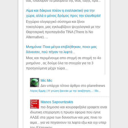
σας πλάσαραν τα μιάσματα της νέας τάξης πρα...
Αίμα και δάκρυα πλέον η εναλλακτική για την
χώρα, αλλά ο μόνος δρόμος προς την ελευθερία!
Εγχώριο ολιγαρχικό σύστημα και ξένοι
τοκογλύφοι, μας εγκλωβίζουν ψυχολογικά με την
Θαρτσερική προπαγάνδα TINA (There Is No
Alternative). ...
Μνημόνια: Ποια μέτρα επιβλήθηκαν, ποιοι μας
δάνεισαν, πού πήγαν τα λεφτά...
Μιας και περιμένουμε απο στιγμή σε στιγμή το 4ο
μνημόνιο , ας δούμε όλα τα στοιχεία για τα 3
προηγούμενα μέχρι τώρα...
Mic Mic
Δεν υπάρχει τέτοιο άρθρο στο planetnews
Λόγιος Ερμής | Η γνώση ξεκινάει με την αναζήτηση...: Ιδού οι 18 που χρωστούν 11 δις ευρώ!
Manos Sapountzakis
πιο δημοσιο και κουραφεξαλα γραφετε ειναι
ιδιωτικη επιχειρηση η πρωην εφορια που εγινε
ΑΑΔΕ στα χερια των δανειστων και μας πινει το
αιμα... για να πηγαινουν τα λεφτα εξω και οχι υπερ
του Ελληνικου...