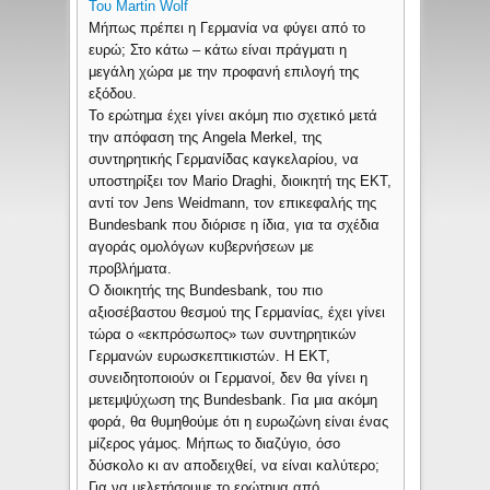
Του
Martin Wolf
Μήπως πρέπει η Γερμανία να φύγει από το
ευρώ; Στο κάτω – κάτω είναι πράγματι η
μεγάλη χώρα με την προφανή επιλογή της
εξόδου.
Το ερώτημα έχει γίνει ακόμη πιο σχετικό μετά
την απόφαση της Angela Merkel, της
συντηρητικής Γερμανίδας καγκελαρίου, να
υποστηρίξει τον Mario Draghi, διοικητή της ΕΚΤ,
αντί τον Jens Weidmann, τον επικεφαλής της
Bundesbank που διόρισε η ίδια, για τα σχέδια
αγοράς ομολόγων κυβερνήσεων με
προβλήματα.
Ο διοικητής της Bundesbank, του πιο
αξιοσέβαστου θεσμού της Γερμανίας, έχει γίνει
τώρα ο «εκπρόσωπος» των συντηρητικών
Γερμανών ευρωσκεπτικιστών. Η ΕΚΤ,
συνειδητοποιούν οι Γερμανοί, δεν θα γίνει η
μετεμψύχωση της Bundesbank. Για μια ακόμη
φορά, θα θυμηθούμε ότι η ευρωζώνη είναι ένας
μίζερος γάμος. Μήπως το διαζύγιο, όσο
δύσκολο κι αν αποδειχθεί, να είναι καλύτερο;
Για να μελετήσουμε το ερώτημα από