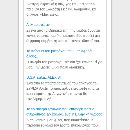
Αντιτρομοκρατική η σύζυγος και μητέρα των
παιδιών του Σωκράτη Γκιόλια, Αδαμαντία, και
δήλωσε: «Μας έλεγ...
Aιέν αριστεύειν!
Σε ένα από τα Ομηρικά έπη, την Ιλιάδα, δύναται
κανείς να εντοπίσει (και μάλιστα δύο φορές) μια
έκφραση-συμβουλή που αποτέλεσε ιδανικό για...
Το πείραμα του βατράχου που μας αφορά
όλους...
Η θεωρία του βατράχου λες και έχει επινοηθεί για
μας. Την ξέρετε; Είναι πολύ διδακτική.
U.S.A. καλεί...ALEXIS!
Ένα από τα πρώτα ραντεβού του αρχηγού του
ΣΥΡΙΖΑ Αλέξη Τσίπρα, μόλις επέστρεψε από τα
ιερά χώματα της Αργεντινής ήταν να δει
τον Δημήτρη Αβ...
Το τελειότερο εργαλείο που επινόησε ποτε ο
ανθρώπινος εγκέφαλος, είναι η Ελληνική γλώσσα.
Διαδυκτιακοί μου φίλοι, που υιοθετίσατε με
περίσσια ευκολία τον τρόπο επικοινωνίας που