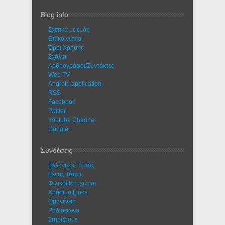
Blog info
Σχετικά με εμάς
Eπικοινωνία
Όροι Χρήσης
Σχόλια
Αρθρογράφοι/Συντάκτες
Web TV
Android application
RSS
Facebook
Twitter
Youtube Channel
Google+
Συνδέσεις
Ελληνικός Τύπος
Ξένος Τύπος
Φιλικοί Ιστοχώροι
Χρήσιμα Links
Ομογένεια
Ραδιόφωνο
Στηρίζουμε