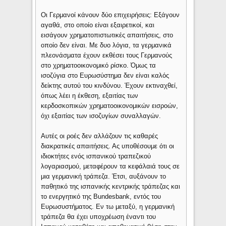
Οι Γερμανοί κάνουν δύο επιχειρήσεις: Εξάγουν
αγαθά, στο οποίο είναι εξαιρετικοί, και
εισάγουν χρηματοπιστωτικές απαιτήσεις, στο
οποίο δεν είναι. Με δυο λόγια, τα γερμανικά
πλεονάσματα έχουν εκθέσει τους Γερμανούς
στο χρηματοοικονομικό ρίσκο. Όμως τα
ισοζύγια στο Ευρωσύστημα δεν είναι καλός
δείκτης αυτού του κινδύνου. Έχουν εκτιναχθεί,
όπως λέει η έκθεση, εξαιτίας των
κερδοσκοπικών χρηματοοικονομικών εισροών,
όχι εξαιτίας των ισοζυγίων συναλλαγών.
Αυτές οι ροές δεν αλλάζουν τις καθαρές
διακρατικές απαιτήσεις. Ας υποθέσουμε ότι οι
ιδιοκτήτες ενός ισπανικού τραπεζικού
λογαριασμού, μεταφέρουν τα κεφάλαιά τους σε
μια γερμανική τράπεζα. Έτσι, αυξάνουν το
παθητικό της ισπανικής κεντρικής τράπεζας και
το ενεργητικό της Bundesbank, εντός του
Ευρωσυστήματος. Εν τω μεταξύ, η γερμανική
τράπεζα θα έχει υποχρέωση έναντι του