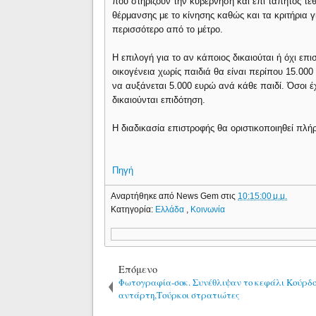
που στηρίζουν την κυβέρνηση και επί τάπητος τ
θέρμανσης με το κίνησης καθώς και τα κριτήρια
περισσότερο από το μέτρο.
Η επιλογή για το αν κάποιος δικαιούται ή όχι επι
οικογένεια χωρίς παιδιά θα είναι περίπου 15.000
να αυξάνεται 5.000 ευρώ ανά κάθε παιδί. Όσοι 
δικαιούνται επιδότηση.
Η διαδικασία επιστροφής θα οριστικοποιηθεί πλήρ
Πηγή
Αναρτήθηκε από
News Gem
στις
10:15:00 μ.μ.
Κατηγορία:
Ελλάδα
,
Κοινωνία
Επόμενο
Φωτογραφία-σοκ. Συνέθλιψαν το κεφάλι Κούρδ
αντάρτη,Τούρκοι στρατιώτες