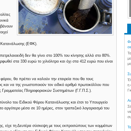
ολίτες
ωνικά
μβάνουν
οιχεί
Φά
υ Κατανάλωσης (ΕΦΚ).
οι
Το
ετρελαιοειδή δεν θα γίνει στο 100% του κίνησης αλλά στο 80%.
με
φωθεί στα 330 ευρώ το χιλιόλιτρο και όχι στα 412 ευρώ που είναι
με
Συ
 φόρου, θα πρέπει να καλούν την εταιρεία που θα τους
Έπ
υς και να της γνωστοποιούν τον ειδικό αριθμό πρωτοκόλλου που
η 
Γκ
κής Γραμματείας Πληροφοριακών Συστημάτων (Γ.Γ.Π.Σ.).
Aι
 σύνολο του Ειδικού Φόρου Κατανάλωσης και έτσι το Υπουργείο
Σε
το αργότερο μέσα σε 10 ημέρες, στον τραπεζικό λογαριασμό του
να
συ
ς, είχε τη Δευτέρα σύσκεψη με τους εκπροσώπους των κομμάτων
Το