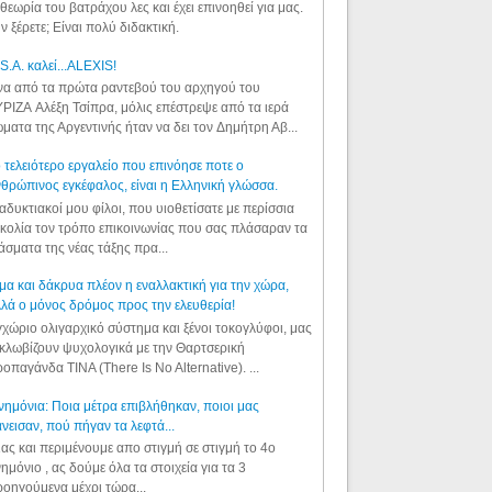
θεωρία του βατράχου λες και έχει επινοηθεί για μας.
ν ξέρετε; Είναι πολύ διδακτική.
S.A. καλεί...ALEXIS!
α από τα πρώτα ραντεβού του αρχηγού του
ΡΙΖΑ Αλέξη Τσίπρα, μόλις επέστρεψε από τα ιερά
ματα της Αργεντινής ήταν να δει τον Δημήτρη Αβ...
 τελειότερο εργαλείο που επινόησε ποτε ο
θρώπινος εγκέφαλος, είναι η Ελληνική γλώσσα.
αδυκτιακοί μου φίλοι, που υιοθετίσατε με περίσσια
κολία τον τρόπο επικοινωνίας που σας πλάσαραν τα
άσματα της νέας τάξης πρα...
μα και δάκρυα πλέον η εναλλακτική για την χώρα,
λά ο μόνος δρόμος προς την ελευθερία!
χώριο ολιγαρχικό σύστημα και ξένοι τοκογλύφοι, μας
κλωβίζουν ψυχολογικά με την Θαρτσερική
οπαγάνδα TINA (There Is No Alternative). ...
ημόνια: Ποια μέτρα επιβλήθηκαν, ποιοι μας
νεισαν, πού πήγαν τα λεφτά...
ας και περιμένουμε απο στιγμή σε στιγμή το 4ο
ημόνιο , ας δούμε όλα τα στοιχεία για τα 3
οηγούμενα μέχρι τώρα...