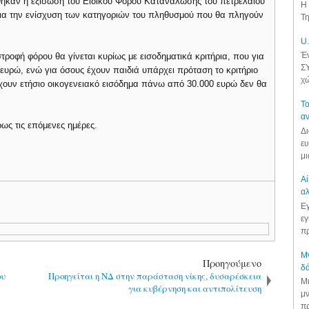
έθηκαν η εξίσωση του Ειδικού Φόρου Κατανάλωσης του πετρελαίου
Η 
 για την ενίσχυση των κατηγοριών του πληθυσμού που θα πληγούν
Τη
U.
Έν
στροφή φόρου θα γίνεται κυρίως με εισοδηματικά κριτήρια, που για
ΣΥ
 ευρώ, ενώ για όσους έχουν παιδιά υπάρχει πρόταση το κριτήριο
χώ
έχουν ετήσιο οικογενειακό εισόδημα πάνω από 30.000 ευρώ δεν θα
Το
αν
ως τις επόμενες ημέρες.
Δι
ευ
μι
Αί
αλ
Εγ
εγ
πρ
Μν
Προηγούμενο
δά
ου
Προηγείται η ΝΔ στην παράσταση νίκης, δυσαρέσκεια
Μι
για κυβέρνηση και αντιπολίτευση
μν
πρ