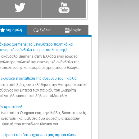
Δημοφιλή
Σχόλια
Αρχείο
κελος Siemens: Το μεγαλύτερο πολιτικό και
κονομικό σκάνδαλο της μεταπολίτευσης!
 σκάνδαλο Siemens στην Ελλάδα είναι ίσως το
γαλύτερο πολιτικό και οικονομικό σκάνδαλο της
ταπολίτευσης και αφορά σε χρηματισμό Ελλήν...
γκλονίζει η κατάθεση της συζύγου του Γκιόλια
ειτα από 3,5 χρόνια κλήθηκε στην Αντιτρομοκρατική
σύζυγος και μητέρα των παιδιών του Σωκράτη
ιόλια, Αδαμαντία, και δήλωσε: «Μας έλεγ...
έν αριστεύειν!
 ένα από τα Ομηρικά έπη, την Ιλιάδα, δύναται κανείς
 εντοπίσει (και μάλιστα δύο φορές) μια έκφραση-
μβουλή που αποτέλεσε ιδανικό για...
 πείραμα του βατράχου που μας αφορά όλους...