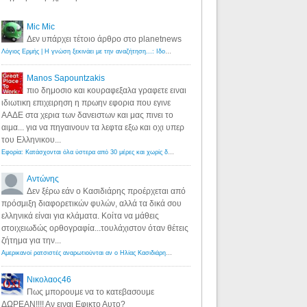
Mic Mic
Δεν υπάρχει τέτοιο άρθρο στο planetnews
Λόγιος Ερμής | Η γνώση ξεκινάει με την αναζήτηση...: Ιδού οι 18 που χρωστούν 11 δις ευρώ!
·
6 years ago
Manos Sapountzakis
πιο δημοσιο και κουραφεξαλα γραφετε ειναι
ιδιωτικη επιχειρηση η πρωην εφορια που εγινε
ΑΑΔΕ στα χερια των δανειστων και μας πινει το
αιμα... για να πηγαινουν τα λεφτα εξω και οχι υπερ
του Ελληνικου...
Εφορία: Κατάσχονται όλα ύστερα από 30 μέρες και χωρίς δικαστικές αποφάσεις - Λόγιος Ερμής
·
6 years ag
Αντώνης
Δεν ξέρω εάν ο Κασιδιάρης προέρχεται από
πρόσμιξη διαφορετικών φυλών, αλλά τα δικά σου
ελληνικά είναι για κλάματα. Κοίτα να μάθεις
στοιχειωδώς ορθογραφία...τουλάχιστον όταν θέτεις
ζήτημα για την...
Αμερικανοί ρατσιστές αναρωτιούνται αν ο Ηλίας Κασιδιάρης ανήκει στη λευκή φυλή... - Λόγιος Ερμής
·
7 yea
Νικολαος46
Πως μπορουμε να το κατεβασουμε
ΔΩΡΕΑΝ!!!! Αν ειναι Εφικτο Αυτο?