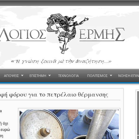
ΑΠΟΨΕΙΣ
ΕΠΙΣΤΗΜΗ
ΤΕΧΝΟΛΟΓΙΑ
ΠΟΛΙΤΙΣΜΟΣ
ΝΟΗΣΗ-ΕΠΙ
οφή φόρου για το πετρέλαιο θέρμανσης
ι
ή όχι
 ευρώ
τη