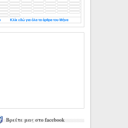
◄
Κλίκ εδώ για όλα τα άρθρα του Μήνα
Βρείτε μας στο facebook