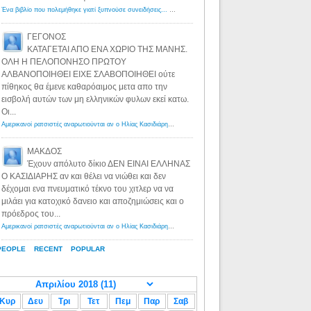
Ένα βιβλίο που πολεμήθηκε γιατί ξυπνούσε συνειδήσεις... - Λόγιος Ερμής | Η γνώση ξεκινάει με την αναζήτηση...
ΓΕΓΟΝΟΣ
ΚΑΤΑΓΕΤΑΙ ΑΠΟ ΕΝΑ ΧΩΡΙΟ ΤΗΣ ΜΑΝΗΣ.
ΟΛΗ Η ΠΕΛΟΠΟΝΗΣΟ ΠΡΩΤΟΥ
ΑΛΒΑΝΟΠΟΙΗΘΕΙ ΕΙΧΕ ΣΛΑΒΟΠΟΙΗΘΕΙ ούτε
πίθηκος θα έμενε καθαρόαιμος μετα απο την
εισβολή αυτών των μη ελληνικών φυλων εκεί κατω.
Οι...
Αμερικανοί ρατσιστές αναρωτιούνται αν ο Ηλίας Κασιδιάρης ανήκει στη λευκή φυλή... - Λόγιος Ερμής
·
8 yea
ΜΑΚΔΟΣ
Έχουν απόλυτο δίκιο ΔΕΝ ΕΙΝΑΙ ΕΛΛΗΝΑΣ
Ο ΚΑΣΙΔΙΑΡΗΣ αν και θέλει να νιώθει και δεν
δέχομαι ενα πνευματικό τέκνο του χιτλερ να να
μιλάει για κατοχικό δανειο και αποζημιώσεις και ο
πρόεδρος του...
Αμερικανοί ρατσιστές αναρωτιούνται αν ο Ηλίας Κασιδιάρης ανήκει στη λευκή φυλή... - Λόγιος Ερμής
·
8 yea
PEOPLE
RECENT
POPULAR
Κυρ
Δευ
Τρι
Τετ
Πεμ
Παρ
Σαβ