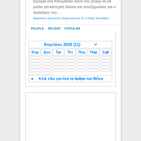
δέχομαι ενα πνευματικό τέκνο του χιτλερ να να
μιλάει για κατοχικό δανειο και αποζημιώσεις και ο
πρόεδρος του...
Αμερικανοί ρατσιστές αναρωτιούνται αν ο Ηλίας Κασιδιάρης ανήκει στη λευκή φυλή... - Λόγιος Ερμής
PEOPLE
RECENT
POPULAR
Κυρ
Δευ
Τρι
Τετ
Πεμ
Παρ
Σαβ
◄
Κλίκ εδώ για όλα τα άρθρα του Μήνα