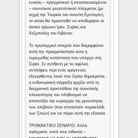
ενιαίου – πραγματικού ή κατασκευασμένου
– σουνιτικού γεωπολιτικού πλέγματος (με
αιχμή την Τουρκία του σουνίτη Ερντογάν),
το οποίο θα προσπαθεί να αποδομήσει το
σιιτικό τρίγωνο Ιράν, Συρίας και
Χεζμπολάχ του Λιβάνου.
Το πρωταρχικό στοιχείο που διαμορφώνει
αυτή την πραγματικότητα είναι η
ταραχώδης κατάσταση που υπάρχει στη
Συρία. Σε αντίθεση με τις αφελείς
αντιλήψεις περί ενός ομογενούς
εξεγερθέντος λαού που ζητάει δημοκρατία,
η ενδοσυριακή σύρραξη αρχίζει από τη
διαχρονική προσπάθεια της σουνιτικής
πλειονότητας του πληθυσμού να
αποτινάξει την κυριαρχία της μειονότητας
των αλεβιτών (που αποτελούν παρακλάδι
των Σιιτών) και να πάρει αυτή την εξουσία.
ΤΡΟΜΑΚΤΙΚΟ ΣΕΝΑΡΙΟ. Απλά
πράγματα, κατά τους ειδικούς –
τρομακτικά για εμάς αν επαληθευτούν,