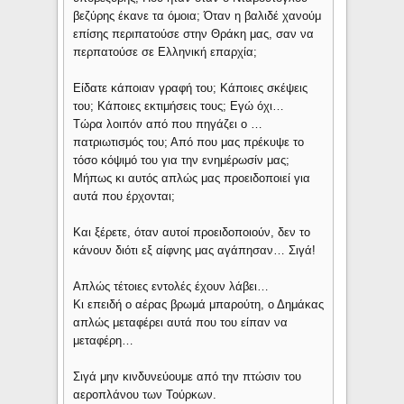
βεζύρης έκανε τα όμοια; Όταν η βαλιδέ χανούμ
επίσης περιπατούσε στην Θράκη μας, σαν να
περπατούσε σε Ελληνική επαρχία;
Είδατε κάποιαν γραφή του; Κάποιες σκέψεις
του; Κάποιες εκτιμήσεις τους; Εγώ όχι…
Τώρα λοιπόν από που πηγάζει ο …
πατριωτισμός του; Από που μας πρέκυψε το
τόσο κόψιμό του για την ενημέρωσίν μας;
Μήπως κι αυτός απλώς μας προειδοποιεί για
αυτά που έρχονται;
Και ξέρετε, όταν αυτοί προειδοποιούν, δεν το
κάνουν διότι εξ αίφνης μας αγάπησαν… Σιγά!
Απλώς τέτοιες εντολές έχουν λάβει…
Κι επειδή ο αέρας βρωμά μπαρούτη, ο Δημάκας
απλώς μεταφέρει αυτά που του είπαν να
μεταφέρη…
Σιγά μην κινδυνεύουμε από την πτώσιν του
αεροπλάνου των Τούρκων.