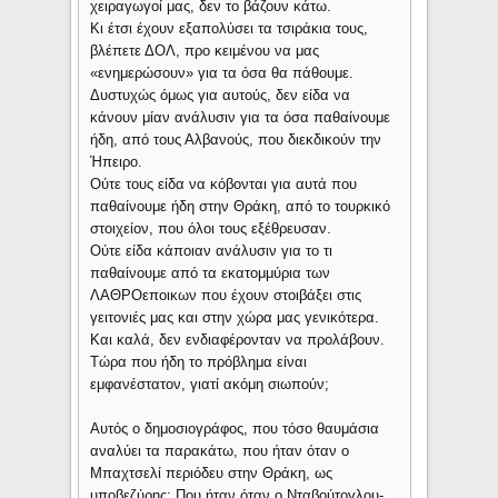
χειραγωγοί μας, δεν το βάζουν κάτω.
Κι έτσι έχουν εξαπολύσει τα τσιράκια τους,
βλέπετε ΔΟΛ, προ κειμένου να μας
«ενημερώσουν» για τα όσα θα πάθουμε.
Δυστυχώς όμως για αυτούς, δεν είδα να
κάνουν μίαν ανάλυσιν για τα όσα παθαίνουμε
ήδη, από τους Αλβανούς, που διεκδικούν την
Ήπειρο.
Ούτε τους είδα να κόβονται για αυτά που
παθαίνουμε ήδη στην Θράκη, από το τουρκικό
στοιχείον, που όλοι τους εξέθρευσαν.
Ούτε είδα κάποιαν ανάλυσιν για το τι
παθαίνουμε από τα εκατομμύρια των
ΛΑΘΡΟεποικων που έχουν στοιβάξει στις
γειτονιές μας και στην χώρα μας γενικότερα.
Και καλά, δεν ενδιαφέρονταν να προλάβουν.
Τώρα που ήδη το πρόβλημα είναι
εμφανέστατον, γιατί ακόμη σιωπούν;
Αυτός ο δημοσιογράφος, που τόσο θαυμάσια
αναλύει τα παρακάτω, που ήταν όταν ο
Μπαχτσελί περιόδευ στην Θράκη, ως
υποβεζύρης; Που ήταν όταν ο Νταβούτογλου-