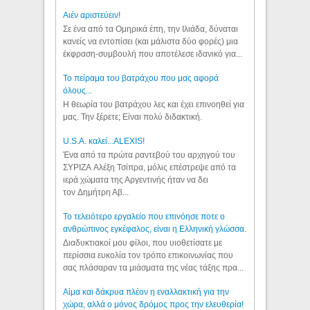
Aιέν αριστεύειν!
Σε ένα από τα Ομηρικά έπη, την Ιλιάδα, δύναται
κανείς να εντοπίσει (και μάλιστα δύο φορές) μια
έκφραση-συμβουλή που αποτέλεσε ιδανικό για...
Το πείραμα του βατράχου που μας αφορά
όλους...
Η θεωρία του βατράχου λες και έχει επινοηθεί για
μας. Την ξέρετε; Είναι πολύ διδακτική.
U.S.A. καλεί...ALEXIS!
Ένα από τα πρώτα ραντεβού του αρχηγού του
ΣΥΡΙΖΑ Αλέξη Τσίπρα, μόλις επέστρεψε από τα
ιερά χώματα της Αργεντινής ήταν να δει
τον Δημήτρη Αβ...
Το τελειότερο εργαλείο που επινόησε ποτε ο
ανθρώπινος εγκέφαλος, είναι η Ελληνική γλώσσα.
Διαδυκτιακοί μου φίλοι, που υιοθετίσατε με
περίσσια ευκολία τον τρόπο επικοινωνίας που
σας πλάσαραν τα μιάσματα της νέας τάξης πρα...
Αίμα και δάκρυα πλέον η εναλλακτική για την
χώρα, αλλά ο μόνος δρόμος προς την ελευθερία!