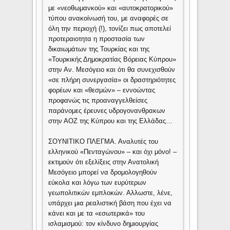
με «νεοθωμανκού» και «αυτοκρατορικού»
τύπου ανακοίνωσή του, με αναφορές σε
όλη την περιoχή (!), τονίζει πως αποτελεί
προτεραιοτητα η προστασία των
δικαιωμάτων της Τουρκίας και της
«Τουρκικής Δημοκρατίας Βόρειας Κύπρου»
στην Αν. Μεσόγειο και ότι θα συνεχισθούν
«σε πλήρη συνεργασία» οι δραστηριότητες
φορέων και «θεσμών» – εννοώντας
προφανώς τις προαναγγελθείσες
παράνομες έρευνες υδρογονανθρακων
στην ΑΟΖ της Κύπρου και της Ελλάδας…
ΣΟΥΝΙΤΙΚΟ ΠΛΕΓΜΑ. Αναλυτές του
ελληνικού «Πενταγώνου» – και όχι μόνο! –
εκτιμούν ότι εξελίξεις στην Ανατολική
Μεσόγειο μπορεί να δρομολογηθούν
εύκολα και λόγω των ευρύτερων
γεωπολιτικών εμπλοκών. Αλλωστε, λένε,
υπάρχει μια ρεαλιστική βάση που έχει να
κάνει και με τα «εσωτερικά» του
ισλαμισμού: τον κίνδυνο δημιουργίας