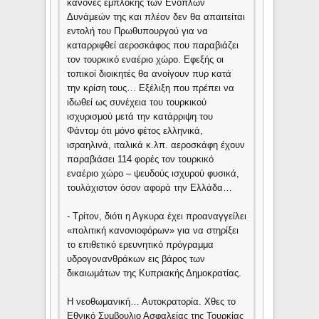
κανόνες εμπλοκής των Ενόπλων
Δυνάμεών της και πλέον δεν θα απαιτείται
εντολή του Πρωθυπουργού για να
καταρριφθεί αεροσκάφος που παραβιάζει
τον τουρκικό εναέριο χώρο. Εφεξής οι
τοπικοί διοικητές θα ανοίγουν πυρ κατά
την κρίση τους… Εξέλιξη που πρέπει να
ιδωθεί ως συνέχεια του τουρκικού
ισχυρισμού μετά την κατάρριψη του
Φάντομ ότι μόνο φέτος ελληνικά,
ισραηλινά, ιταλικά κ.λπ. αεροσκάφη έχουν
παραβιάσει 114 φορές τον τουρκικό
εναέριο χώρο – ψευδούς ισχυρού φυσικά,
τουλάχιστον όσον αφορά την Ελλάδα…
- Τρίτον, διότι η Αγκυρα έχει προαναγγείλει
«πολιτική κανονιοφόρων» για να στηρίξει
το επιθετικό ερευνητικό πρόγραμμα
υδρογονανθράκων εις βάρος των
δικαιωμάτων της Κυπριακής Δημοκρατίας.
Η νεοθωμανική… Αυτοκρατορία. Χθες το
Εθνικό Συμβουλιο Ασφαλείας της Τουρκίας