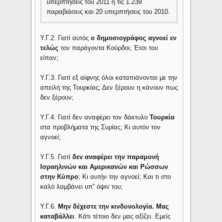
υπερπτήσεις του 2011 ή τις 1.239
παραβιάσεις και 20 υπερπτήσεις του 2010.
Υ.Γ.2. Γιατί αυτός
ο δημοσιογράφος αγνοεί εν
τελώς
τον παράγοντα Κούρδοι; Έτσι του
είπαν;
Υ.Γ.3. Γιατί εξ αίφνης όλοι καταπιάνονται με την
απειλή της Τουρκίας; Δεν ξέρουν η κάνουν πως
δεν ξέρουν;
Υ.Γ.4. Γιατί δεν αναφέρει τον δάκτυλο
Τουρκία
στα προβλήματα της Συρίας; Κι αυτόν τον
αγνοεί;
Υ.Γ.5. Γιατί
δεν αναφέρει την παραμονή
Ισραηλινών και Αμερικανών και Ρώσσων
στην Κύπρο
; Κι αυτήν την αγνοεί; Και τι στο
καλό λαμβάνει υπ” όψιν του;
Υ.Γ.6.
Μην δέχεστε την κινδυνολογία. Μας
καταβάλλει
. Κάτι τέτοιο δεν μας αξίζει. Εμείς