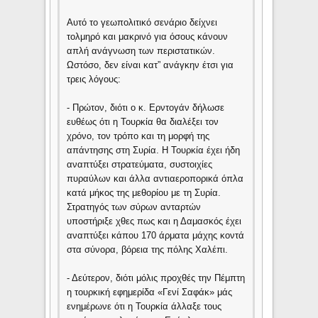
Αυτό το γεωπολιτικό σενάριο δείχνει
τολμηρό και μακρινό για όσους κάνουν
απλή ανάγνωση των περιστατικών.
Ωστόσο, δεν είναι κατ” ανάγκην έτσι για
τρεις λόγους:
- Πρώτον, διότι ο κ. Ερντογάν δήλωσε
ευθέως ότι η Τουρκία θα διαλέξει τον
χρόνο, τον τρόπο και τη μορφή της
απάντησης στη Συρία. Η Τουρκία έχει ήδη
αναπτύξει στρατεύματα, συστοιχίες
πυραύλων και άλλα αντιαεροπορικά όπλα
κατά μήκος της μεθορίου με τη Συρία.
Στρατηγός των σύρων ανταρτών
υποστήριξε χθες πως και η Δαμασκός έχει
αναπτύξει κάπου 170 άρματα μάχης κοντά
στα σύνορα, βόρεια της πόλης Χαλέπι.
- Δεύτερον, διότι μόλις προχθές την Πέμπτη
η τουρκική εφημερίδα «Γενί Σαφάκ» μάς
ενημέρωνε ότι η Τουρκία άλλαξε τους