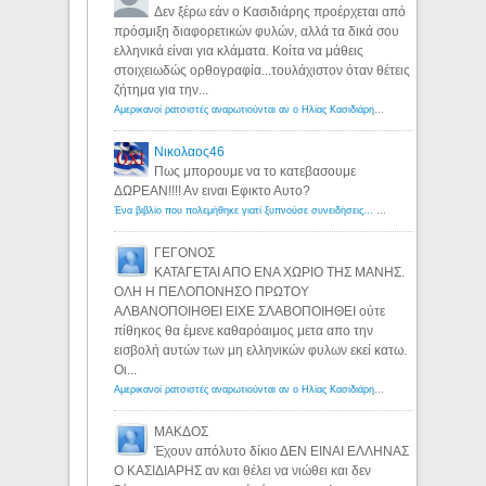
Δεν ξέρω εάν ο Κασιδιάρης προέρχεται από
πρόσμιξη διαφορετικών φυλών, αλλά τα δικά σου
ελληνικά είναι για κλάματα. Κοίτα να μάθεις
στοιχειωδώς ορθογραφία...τουλάχιστον όταν θέτεις
ζήτημα για την...
Αμερικανοί ρατσιστές αναρωτιούνται αν ο Ηλίας Κασιδιάρης ανήκει στη λευκή φυλή... - Λόγιος Ερμής
Νικολαος46
Πως μπορουμε να το κατεβασουμε
ΔΩΡΕΑΝ!!!! Αν ειναι Εφικτο Αυτο?
Ένα βιβλίο που πολεμήθηκε γιατί ξυπνούσε συνειδήσεις... - Λόγιος Ερμής | Η γνώση ξεκινάει με την αναζήτηση...
ΓΕΓΟΝΟΣ
ΚΑΤΑΓΕΤΑΙ ΑΠΟ ΕΝΑ ΧΩΡΙΟ ΤΗΣ ΜΑΝΗΣ.
ΟΛΗ Η ΠΕΛΟΠΟΝΗΣΟ ΠΡΩΤΟΥ
ΑΛΒΑΝΟΠΟΙΗΘΕΙ ΕΙΧΕ ΣΛΑΒΟΠΟΙΗΘΕΙ ούτε
πίθηκος θα έμενε καθαρόαιμος μετα απο την
εισβολή αυτών των μη ελληνικών φυλων εκεί κατω.
Οι...
Αμερικανοί ρατσιστές αναρωτιούνται αν ο Ηλίας Κασιδιάρης ανήκει στη λευκή φυλή... - Λόγιος Ερμής
ΜΑΚΔΟΣ
Έχουν απόλυτο δίκιο ΔΕΝ ΕΙΝΑΙ ΕΛΛΗΝΑΣ
Ο ΚΑΣΙΔΙΑΡΗΣ αν και θέλει να νιώθει και δεν