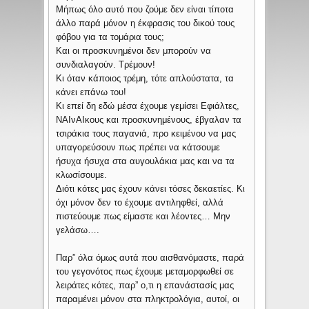
Μήπως όλο αυτό που ζούμε δεν είναι τίποτα
άλλο παρά μόνον η έκφρασις του δικού τους
φόβου για τα τομάρια τους;
Και οι προσκυνημένοι δεν μπορούν να
συνδιαλαγούν. Τρέμουν!
Κι όταν κάποιος τρέμη, τότε απλούστατα, τα
κάνει επάνω του!
Κι επεί δη εδώ μέσα έχουμε γεμίσει Εφιάλτες,
ΝΑΙνΑΙκους και προσκυνημένους, έβγαλαν τα
τσιράκια τους παγανιά, προ κειμένου να μας
υπαγορεύσουν πως πρέπει να κάτσουμε
ήσυχα ήσυχα στα αυγουλάκια μας και να τα
κλωσίσουμε.
Διότι κότες μας έχουν κάνει τόσες δεκαετίες. Κι
όχι μόνον δεν το έχουμε αντιληφθεί, αλλά
πιστεύουμε πως είμαστε και λέοντες… Μην
γελάσω….
Παρ” όλα όμως αυτά που αισθανόμαστε, παρά
του γεγονότος πως έχουμε μεταμορφωθεί σε
λειράτες κότες, παρ” ο,τι η επανάστασίς μας
παραμένει μόνον στα πληκτρολόγια, αυτοί, οι