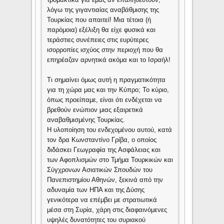
λόγω της γιγαντιαίας αναβάθμισης της
Τουρκίας που απαιτεί! Μια τέτοια (ή
παρόμοια) εξέλιξη θα είχε φυσικά και
τεράστιες συνέπειες στις ευρύτερες
ισορροπίες ισχύος στην περιοχή που θα
επηρέαζαν αρνητικά ακόμα και το Ισραήλ!
Τι σημαίνει όμως αυτή η πραγματικότητα
για τη χώρα μας και την Κύπρο; Το κύριο,
όπως προείπαμε, είναι ότι ενδέχεται να
βρεθούν ενώπιον μιας εξαιρετικά
αναβαθμισμένης Τουρκίας.
Η υλοποίηση του ενδεχομένου αυτού, κατά
τον δρα Κωνσταντίνο Γρίβα, ο οποίος
διδάσκει Γεωγραφία της Ασφάλειας και
των Αφοπλισμών στο Τμήμα Τουρκικών και
Σύγχρονων Ασιατικών Σπουδών του
Πανεπιστημίου Αθηνών, ξεκινά από την
αδυναμία των ΗΠΑ και της Δύσης
γενικότερα να επέμβει με στρατιωτικά
μέσα στη Συρία, χάρη στις διαφαινόμενες
υψηλές δυνατότητες του συριακού