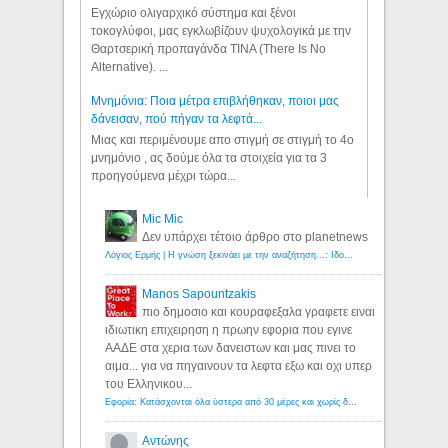
Εγχώριο ολιγαρχικό σύστημα και ξένοι
τοκογλύφοι, μας εγκλωβίζουν ψυχολογικά με την
Θαρτσερική προπαγάνδα TINA (There Is No
Alternative). ...
Μνημόνια: Ποια μέτρα επιβλήθηκαν, ποιοι μας
δάνεισαν, πού πήγαν τα λεφτά...
Μιας και περιμένουμε απο στιγμή σε στιγμή το 4ο
μνημόνιο , ας δούμε όλα τα στοιχεία για τα 3
προηγούμενα μέχρι τώρα...
Mic Mic
Δεν υπάρχει τέτοιο άρθρο στο planetnews
Λόγιος Ερμής | Η γνώση ξεκινάει με την αναζήτηση...: Ιδού οι 18 που χρωστούν 11 δις ευρώ!
Manos Sapountzakis
πιο δημοσιο και κουραφεξαλα γραφετε ειναι
ιδιωτικη επιχειρηση η πρωην εφορια που εγινε
ΑΑΔΕ στα χερια των δανειστων και μας πινει το
αιμα... για να πηγαινουν τα λεφτα εξω και οχι υπερ
του Ελληνικου...
Εφορία: Κατάσχονται όλα ύστερα από 30 μέρες και χωρίς δικαστικές αποφάσεις - Λόγιος Ερμής
Αντώνης