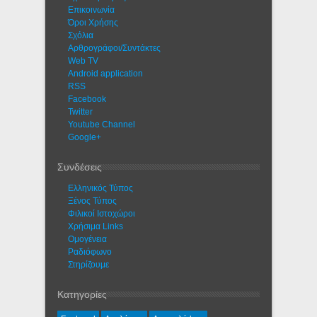
Eπικοινωνία
Όροι Χρήσης
Σχόλια
Αρθρογράφοι/Συντάκτες
Web TV
Android application
RSS
Facebook
Twitter
Youtube Channel
Google+
Συνδέσεις
Ελληνικός Τύπος
Ξένος Τύπος
Φιλικοί Ιστοχώροι
Χρήσιμα Links
Ομογένεια
Ραδιόφωνο
Στηρίζουμε
Κατηγορίες