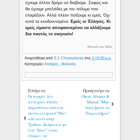
έχουμε άλλον δρόμο να διαβούμε. Σαφώς και
θα έχουμε μπελάδες με τον πόλεμο που
ετοιμάζουν. Αλλά πλέον παίζουμε κι εμείς. Όχι
αυτά τα κουδουνισμένα.
Εμείς οι Έλληνες. Κι
εμείς είμαστε αποφασισμένοι να αλλάξουμε
δια παντός το σκηνικόν!
Φιλονόη και Φίλοι
Αναρτήθηκε από
S.J. Chryssoloras
στις
3:15:00 μ.μ.
Κατηγορία:
Απόψεις
,
Φιλονόη
Επόμενο
Προηγούμενο
Οι αγορές δεν
Οίκος Alvarez &
αντέχουν τίποτε
Marsal. ''Μην
παραπάνω από ένα
πουλήσετε το
σκέτο ελληνικό “Ναι”
Ταμιευτήριο''
απέναντι στην
Τρόικα. Ακόμα και με
ένα “Ίσως” είναι
έτοιμες να