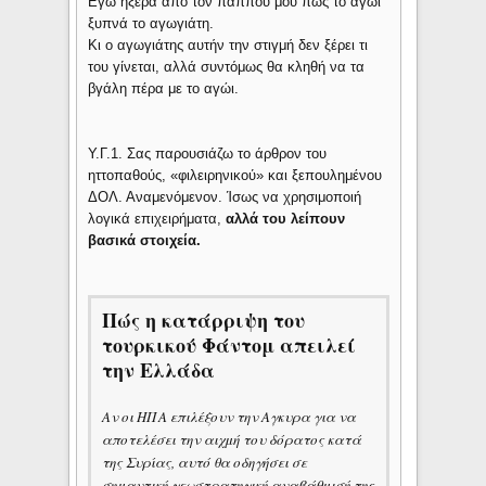
Εγώ ήξερα από τον παππού μου πως το αγώι
ξυπνά το αγωγιάτη.
Κι ο αγωγιάτης αυτήν την στιγμή δεν ξέρει τι
του γίνεται, αλλά συντόμως θα κληθή να τα
βγάλη πέρα με το αγώι.
Υ.Γ.1. Σας παρουσιάζω το άρθρον του
ηττοπαθούς, «φιλειρηνικού» και ξεπουλημένου
ΔΟΛ. Αναμενόμενον. Ίσως να χρησιμοποιή
λογικά επιχειρήματα,
αλλά του λείπουν
βασικά στοιχεία.
Πώς η κατάρριψη του
τουρκικού Φάντομ απειλεί
την Ελλάδα
Αν οι ΗΠΑ επιλέξουν την Αγκυρα για να
αποτελέσει την αιχμή του δόρατος κατά
της Συρίας, αυτό θα οδηγήσει σε
σημαντική γεωστρατηγική αναβάθμισή της