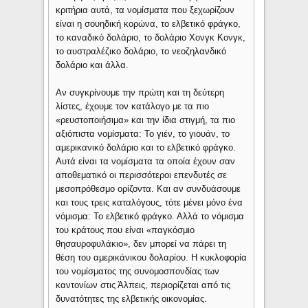
κριτήρια αυτά, τα νομίσματα που ξεχωρίζουν
είναι η σουηδική κορώνα, το ελβετικό φράγκο,
το καναδικό δολάριο, το δολάριο Χονγκ Κονγκ,
το αυστραλέζικο δολάριο, το νεοζηλανδικό
δολάριο και άλλα.
Αν συγκρίνουμε την πρώτη και τη δεύτερη
λίστες, έχουμε τον κατάλογο με τα πιο
«ρευστοποιήσιμα» και την ίδια στιγμή, τα πιο
αξιόπιστα νομίσματα: Το γιέν, το γιουάν, το
αμερικανικό δολάριο και το ελβετικό φράγκο.
Αυτά είναι τα νομίσματα τα οποία έχουν σαν
αποθεματικό οι περισσότεροι επενδυτές σε
μεσοπρόθεσμο ορίζοντα. Και αν συνδυάσουμε
και τους τρεις καταλόγους, τότε μένει μόνο ένα
νόμισμα: Το ελβετικό φράγκο. Αλλά το νόμισμα
του κράτους που είναι «παγκόσμιο
θησαυροφυλάκιο», δεν μπορεί να πάρει τη
θέση του αμερικάνικου δολαρίου. Η κυκλοφορία
του νομίσματος της συνομοσπονδίας των
καντονίων στις Άλπεις, περιορίζεται από τις
δυνατότητες της ελβετικής οικονομίας.