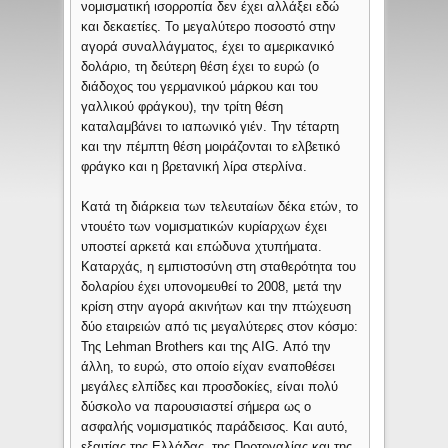
νομισματική ισορροπία δεν έχει αλλάξει εδώ
και δεκαετίες. Το μεγαλύτερο ποσοστό στην
αγορά συναλλάγματος, έχει το αμερικανικό
δολάριο, τη δεύτερη θέση έχει το ευρώ (ο
διάδοχος του γερμανικού μάρκου και του
γαλλικού φράγκου), την τρίτη θέση
καταλαμβάνει το ιαπωνικό γιέν. Την τέταρτη
και την πέμπτη θέση μοιράζονται το ελβετικό
φράγκο και η βρετανική λίρα στερλίνα.
Κατά τη διάρκεια των τελευταίων δέκα ετών, το
ντουέτο των νομισματικών κυρίαρχων έχει
υποστεί αρκετά και επώδυνα χτυπήματα.
Καταρχάς, η εμπιστοσύνη στη σταθερότητα του
δολαρίου έχει υπονομευθεί το 2008, μετά την
κρίση στην αγορά ακινήτων και την πτώχευση
δύο εταιρειών από τις μεγαλύτερες στον κόσμο:
Της Lehman Brothers και της AIG. Από την
άλλη, το ευρώ, στο οποίο είχαν εναποθέσει
μεγάλες ελπίδες και προσδοκίες, είναι πολύ
δύσκολο να παρουσιαστεί σήμερα ως ο
ασφαλής νομισματικός παράδεισος. Και αυτό,
εξαιτίας της Ελλάδας, της Πορτογαλίας και της