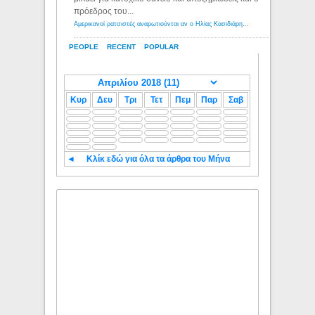
πρόεδρος του...
Αμερικανοί ρατσιστές αναρωτιούνται αν ο Ηλίας Κασιδιάρης ανήκει στη λευκή φυλή... - Λόγιος Ερμής
PEOPLE
RECENT
POPULAR
Κυρ
Δευ
Τρι
Τετ
Πεμ
Παρ
Σαβ
◄
Κλίκ εδώ για όλα τα άρθρα του Μήνα