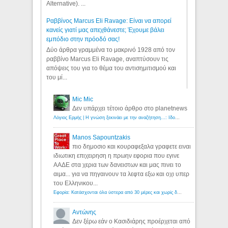
Alternative). ...
Ραββίνος Marcus Eli Ravage: Είναι να απορεί
κανείς γιατί μας απεχθάνεστε; Έχουμε βάλει
εμπόδιο στην πρόοδό σας!
Δύο άρθρα γραμμένα το μακρινό 1928 από τον
ραββίνο Marcus Eli Ravage, αναπτύσουν τις
απόψεις του για το θέμα του αντισημιτισμού και
του μί...
Mic Mic
Δεν υπάρχει τέτοιο άρθρο στο planetnews
Λόγιος Ερμής | Η γνώση ξεκινάει με την αναζήτηση...: Ιδού οι 18 που χρωστούν 11 δις ευρώ!
Manos Sapountzakis
πιο δημοσιο και κουραφεξαλα γραφετε ειναι
ιδιωτικη επιχειρηση η πρωην εφορια που εγινε
ΑΑΔΕ στα χερια των δανειστων και μας πινει το
αιμα... για να πηγαινουν τα λεφτα εξω και οχι υπερ
του Ελληνικου...
Εφορία: Κατάσχονται όλα ύστερα από 30 μέρες και χωρίς δικαστικές αποφάσεις - Λόγιος Ερμής
Αντώνης
Δεν ξέρω εάν ο Κασιδιάρης προέρχεται από