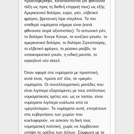
προαναφέρθηκε, κατατάσσονται (σε φθίνουσα
τάξη ως προς τη διεθνή επιρροή τους) ως εξής:
Αμερικανικό δολάριο, ευρώ, γιέν, ελβετικό
φράγκο, βρετανική λίρα στερλίνα. Τα πιο
σταθερά νομίσματα σήμερα είναι (κατά
φθίνουσα σειρά αξιοπιστίας): Το ιαπωνικό γιέν,
το δολάριο Χονγκ Κονγκ, το κινέζικο γιουάν, το
αμερικανικό δολάριο, το δολάριο Σιγκαπούρης,
το ελβετικό φράγκο, το ρώσικο ρούβλι, το
νοτιοκορεατικό γουόν, η ινδική ρουπία, το
ισραηλινό νέο σέκελ.
Όσον αφορά στα νομίσματα με προοπτική,
αυτά είναι, πρώτα απ' όλα, τα «μικρά»
νομίσματα. Οι συναλλαγματικές μονάδες που
είναι λιγότερο εξαρτώμενες με τους απόλυτους
νομισματικούς ηγέτες και, ως εκ τούτου, είναι
νομίσματα λιγότερο ευάλωτα από τα
«μεγαλύτερα». Τα νομίσματα αυτά, επιτρέπουν
στις κυβερνήσεις των χωρών που
κυκλοφορούν, να ασκούν τη δική τους
νομισματική πολιτική, χωρίς να λαμβάνουν
υπόψη τις ορέξεις των άλλων. Σύμφωνα με τα