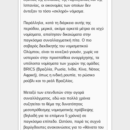
Ισπανίας, οι οικονομίες των οποίων δεν
άντεξαν το τόσο «σκληρό» νόμισμα.
Παράλληλα, κατά τη διάρκεια αυτής της
περιόδου, μερικά, ακόμα αρκετά μέτρια σε ισχύ
νομίσματα, απαίτησαν δικαιώματα στην
παγκόσμια συναλλαγματική πίτα. Ο πιο
σοβαρός διεκδικητής του νομισματικού
Ολύμπου, είναι το κινεζικό γιουάν, χωρίς να
υστερούν στην προσπάθεια αναρρίχησης, τα
υπόλοιπα νομίσματα των χωρών της ομάδας
BRICS (Βραζιλία, Ρωσία, Ινδία, Κίνα, Νότιος
Αφρική), όπως η ινδική ρουπία, το ρώσικο
ρούβλι και το ρεάλ Βραζιλίας.
Μεταξύ των επενδυτών στην αγορά
συναλλάγματος, εδώ και πολλά χρόνια
συζητείται το θέμα της δυνατότητας
μεσοπρόθεσμης νομισματικής πρόβλεψης
(δηλαδή για τα επόμενα 5 χρόνια) σε
παγκόσμιο επίπεδο. Ωστόσο, παρά τις συχνά
βαρύγδουπες ανακοινώσεις για το «θάνατο του