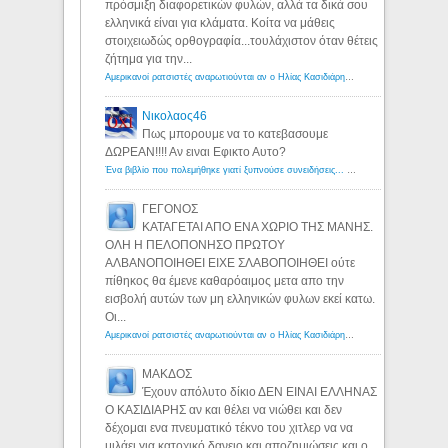
πρόσμιξη διαφορετικών φυλών, αλλά τα δικά σου
ελληνικά είναι για κλάματα. Κοίτα να μάθεις
στοιχειωδώς ορθογραφία...τουλάχιστον όταν θέτεις
ζήτημα για την...
Αμερικανοί ρατσιστές αναρωτιούνται αν ο Ηλίας Κασιδιάρης ανήκει στη λευκή φυλή... - Λόγιος Ερμής
Νικολαος46
Πως μπορουμε να το κατεβασουμε
ΔΩΡΕΑΝ!!!! Αν ειναι Εφικτο Αυτο?
Ένα βιβλίο που πολεμήθηκε γιατί ξυπνούσε συνειδήσεις... - Λόγιος Ερμής | Η γνώση ξεκινάει με την αναζήτηση...
ΓΕΓΟΝΟΣ
ΚΑΤΑΓΕΤΑΙ ΑΠΟ ΕΝΑ ΧΩΡΙΟ ΤΗΣ ΜΑΝΗΣ.
ΟΛΗ Η ΠΕΛΟΠΟΝΗΣΟ ΠΡΩΤΟΥ
ΑΛΒΑΝΟΠΟΙΗΘΕΙ ΕΙΧΕ ΣΛΑΒΟΠΟΙΗΘΕΙ ούτε
πίθηκος θα έμενε καθαρόαιμος μετα απο την
εισβολή αυτών των μη ελληνικών φυλων εκεί κατω.
Οι...
Αμερικανοί ρατσιστές αναρωτιούνται αν ο Ηλίας Κασιδιάρης ανήκει στη λευκή φυλή... - Λόγιος Ερμής
ΜΑΚΔΟΣ
Έχουν απόλυτο δίκιο ΔΕΝ ΕΙΝΑΙ ΕΛΛΗΝΑΣ
Ο ΚΑΣΙΔΙΑΡΗΣ αν και θέλει να νιώθει και δεν
δέχομαι ενα πνευματικό τέκνο του χιτλερ να να
μιλάει για κατοχικό δανειο και αποζημιώσεις και ο