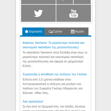
Δημοφιλή
Σχόλια
Αρχείο
Φάκελος Siemens: Το μεγαλύτερο πολιτικό και
οικονομικό σκάνδαλο της μεταπολίτευσης!
Το σκάνδαλο Siemens στην Ελλάδα είναι ίσως το
μεγαλύτερο πολιτικό και οικονομικό σκάνδαλο
της μεταπολίτευσης και αφορά σε χρηματισμό
Ελλήν...
Συγκλονίζει η κατάθεση της συζύγου του Γκιόλια
Έπειτα από 3,5 χρόνια κλήθηκε στην
Αντιτρομοκρατική η σύζυγος και μητέρα των
παιδιών του Σωκράτη Γκιόλια, Αδαμαντία, και
δήλωσε: «Μας έλεγ...
Aιέν αριστεύειν!
Σε ένα από τα Ομηρικά έπη, την Ιλιάδα, δύναται
κανείς να εντοπίσει (και μάλιστα δύο φορές) μια