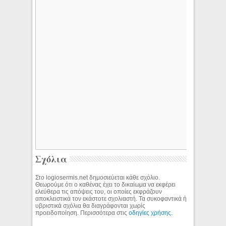
Σχόλια
Στο logiosermis.net δημοσιεύεται κάθε σχόλιο.
Θεωρούμε ότι ο καθένας έχει το δικαίωμα να εκφέρει
ελεύθερα τις απόψεις του, οι οποίες εκφράζουν
αποκλειστικά τον εκάστοτε σχολιαστή. Τα συκοφαντικά ή
υβριστικά σχόλια θα διαγράφονται χωρίς
προειδοποίηση. Περισσότερα στις
οδηγίες χρήσης
.