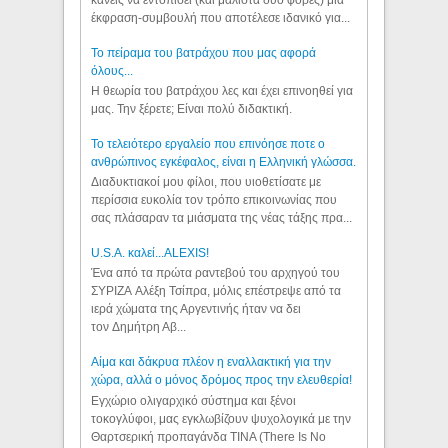
έκφραση-συμβουλή που αποτέλεσε ιδανικό για...
Το πείραμα του βατράχου που μας αφορά
όλους...
Η θεωρία του βατράχου λες και έχει επινοηθεί για
μας. Την ξέρετε; Είναι πολύ διδακτική.
Το τελειότερο εργαλείο που επινόησε ποτε ο
ανθρώπινος εγκέφαλος, είναι η Ελληνική γλώσσα.
Διαδυκτιακοί μου φίλοι, που υιοθετίσατε με
περίσσια ευκολία τον τρόπο επικοινωνίας που
σας πλάσαραν τα μιάσματα της νέας τάξης πρα...
U.S.A. καλεί...ALEXIS!
Ένα από τα πρώτα ραντεβού του αρχηγού του
ΣΥΡΙΖΑ Αλέξη Τσίπρα, μόλις επέστρεψε από τα
ιερά χώματα της Αργεντινής ήταν να δει
τον Δημήτρη Αβ...
Αίμα και δάκρυα πλέον η εναλλακτική για την
χώρα, αλλά ο μόνος δρόμος προς την ελευθερία!
Εγχώριο ολιγαρχικό σύστημα και ξένοι
τοκογλύφοι, μας εγκλωβίζουν ψυχολογικά με την
Θαρτσερική προπαγάνδα TINA (There Is No