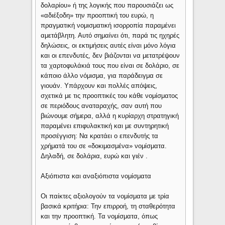
δολαρίου» ή της λογικής που παρουσιάζει ως
«αδιέξοδη» την προοπτική του ευρώ, η
πραγματική νομισματική ισορροπία παραμένει
αμετάβλητη. Αυτό σημαίνει ότι, παρά τις ηχηρές
δηλώσεις, οι εκτιμήσεις αυτές είναι μόνο λόγια
και οι επενδυτές, δεν βιάζονται να μετατρέψουν
τα χαρτοφυλάκιά τους που είναι σε δολάριο, σε
κάποιο άλλο νόμισμα, για παράδειγμα σε
γιουάν. Υπάρχουν και πολλές απόψεις,
σχετικά με τις προοπτικές του κάθε νομίσματος
σε περιόδους αναταραχής, σαν αυτή που
βιώνουμε σήμερα, αλλά η κυρίαρχη στρατηγική
παραμένει επιφυλακτική και με συντηρητική
προσέγγιση: Να κρατάει ο επενδυτής τα
χρήματά του σε «δοκιμασμένα» νομίσματα.
Δηλαδή, σε δολάρια, ευρώ και γιέν .
Αξιόπιστα και αναξιόπιστα νομίσματα
Οι παίκτες αξιολογούν τα νομίσματα με τρία
βασικά κριτήρια: Την επιρροή, τη σταθερότητα
και την προοπτική. Τα νομίσματα, όπως