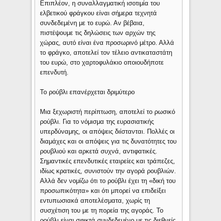
Επιπλέον, η συναλλαγματική ισοτιμία του
ελβετικού φράγκου είναι σήμερα τεχνητά
συνδεδεμένη με το ευρώ. Αν βέβαια,
πιστέψουμε τις δηλώσεις των αρχών της
χώρας, αυτό είναι ένα προσωρινό μέτρο. Αλλά
το φράγκο, αποτελεί τον τέλειο αντικαταστάτη
του ευρώ, στο χαρτοφυλάκιο οποιουδήποτε
επενδυτή.
Το ρούβλι επανέρχεται δριμύτερο
Μια ξεχωριστή περίπτωση, αποτελεί το ρωσικό
ρούβλι. Για το νόμισμα της ευρασιατικής
υπερδύναμης, οι απόψεις διίστανται. Πολλές οι
διαμάχες και οι απόψεις για τις δυνατότητες του
ρουβλιού και αρκετά συχνά, αντιφατικές.
Σημαντικές επενδυτικές εταιρείες και τράπεζες,
ιδίως κρατικές, συνιστούν την αγορά ρουβλιών.
Αλλά δεν νομίζω ότι το ρούβλι έχει τη «δική του
προσωπικότητα» και ότι μπορεί να επιδείξει
εντυπωσιακά αποτελέσματα, χωρίς τη
συσχέτιση του με τη πορεία της αγοράς. Το
ρούβλι είναι σφικτά συνδεδεμένο με τις διεθνείς