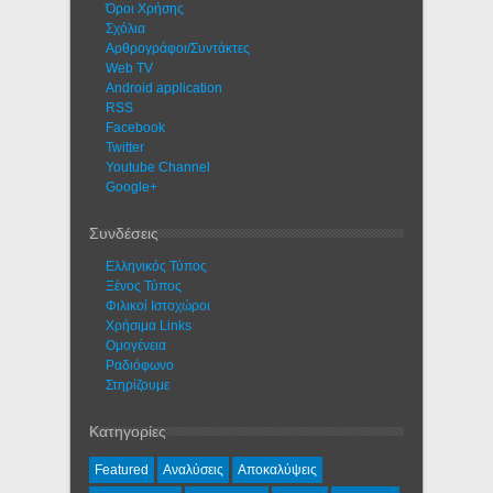
Όροι Χρήσης
Σχόλια
Αρθρογράφοι/Συντάκτες
Web TV
Android application
RSS
Facebook
Twitter
Youtube Channel
Google+
Συνδέσεις
Ελληνικός Τύπος
Ξένος Τύπος
Φιλικοί Ιστοχώροι
Χρήσιμα Links
Ομογένεια
Ραδιόφωνο
Στηρίζουμε
Κατηγορίες
Featured
Αναλύσεις
Αποκαλύψεις