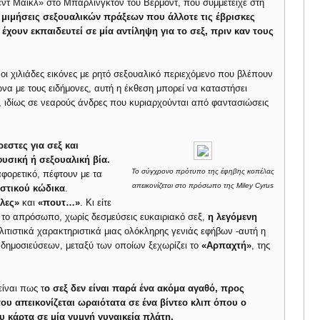
ντ Μάικλ» στο Μπάρλινγκτον του Βερμόντ, που συμμετείχε στη
 μιμήσεις σεξουαλικών πράξεων που άλλοτε τις έβρισκες
 έχουν εκπαιδευτεί σε μία αντίληψη για το σεξ, πριν καν τους
οι χιλιάδες εικόνες με ρητό σεξουαλικό περιεχόμενο που βλέπουν
να με τους ειδήμονες, αυτή η έκθεση μπορεί να καταστήσει
, ιδίως σε νεαρούς άνδρες που κυριαρχούνται από φαντασιώσεις
εστες για σεξ και
υσική ή σεξουαλική βία.
To σύγχρονο πρότυπο της έφηβης κοπέλας
αφορετικό, πέφτουν με τα
απεικονίζεται στο πρόσωπο της Miley Cyrus
ιστικού κώδικα
.
λες»
και
«πουτ…»
. Κι είτε
, το απρόσωπο, χωρίς δεσμεύσεις ευκαιριακό σεξ,
η λεγόμενη
ιτιστικά χαρακτηριστικά μιας ολόκληρης γενιάς εφήβων -αυτή η
δημοσιεύσεων, μεταξύ των οποίων ξεχωρίζει το
«Αρπαχτή»
, της
.
είναι πως τ
ο σεξ δεν είναι παρά ένα ακόμα αγαθό, προς
ου απεικονίζεται ωραιότατα σε ένα βίντεο κλιπ όπου ο
ου κάρτα σε μία γυμνή γυναικεία πλάτη.