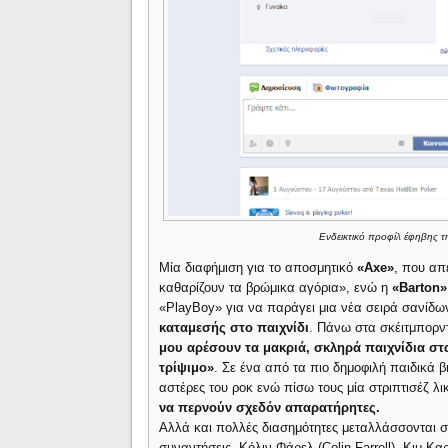
Eνδεικτικό προφίλ έφηβης τ
Μία διαφήμιση για το αποσμητικό
«Αxe»
, που απ
καθαρίζουν τα βρώμικα αγόρια», ενώ η
«Barton»
«PlayBoy» για να παράγει μια νέα σειρά σανίδ
καταμεσής στο παιχνίδι
. Πάνω στα σκέιτμπορν
μου αρέσουν τα μακριά, σκληρά παιχνίδια στ
τρίψιμο»
. Σε ένα από τα πιο δημοφιλή παιδικά β
αστέρες του ροκ ενώ πίσω τους μία στριπτισέζ λι
να περνούν σχεδόν απαρατήρητες.
Αλλά και πολλές διασημότητες μεταλλάσσονται σ
συναντήσεις -Κόλιν Φάρελ (Colin Farrell), Κιμ