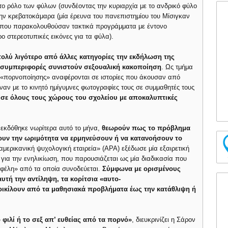
το ρόλο των φύλων (συνδέοντας την κυριαρχία με το ανδρικό φύλο
στην κρεβατοκάμαρα (μία έρευνα του πανεπιστημίου του Μίσιγκαν
ιά που παρακολουθούσαν τακτικά προγράμματα με έντονο
 στερεοτυπικές εικόνες για τα φύλα).
πολύ λιγότερο από άλλες κατηγορίες την εκδήλωση της
 συμπεριφορές συνιστούν σεξουαλική κακοποίηση
. Ως τμήμα
της «πορνοποίησης» αναφέρονται σε ιστορίες που άκουσαν από
ναν με το κινητό ημίγυμνες φωτογραφίες τους σε συμμαθητές τους
σε όλους τους χώρους του σχολείου με αποκαλυπτικές
 εκδόθηκε νωρίτερα αυτό το μήνα,
θεωρούν πως το πρόβλημα
θέτουν την ωριμότητα να ερμηνεύσουν ή να κατανοήσουν το
αμερικανική ψυχολογική εταιρεία» (AΡΑ) εξέδωσε μία εξαιρετική
 για την ενηλικίωση, που παρουσιάζεται ως μία διαδικασία που
οφέλη» από τα οποία συνοδεύεται.
Σύμφωνα με ορισμένους
υτή την αντίληψη, τα κορίτσια «αυτο-
ποικίλουν από τα μαθησιακά προβλήματα έως την κατάθλιψη ή
ο φιλί ή το σεξ απ’ ευθείας από τα πορνό»
, διευκρινίζει η Σάρον