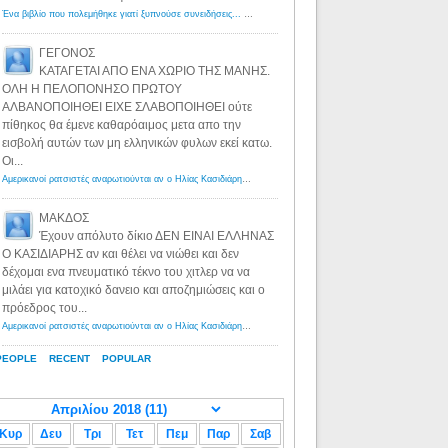
Ένα βιβλίο που πολεμήθηκε γιατί ξυπνούσε συνειδήσεις... - Λόγιος Ερμής | Η γνώση ξεκινάει με την αναζήτηση...
ΓΕΓΟΝΟΣ
ΚΑΤΑΓΕΤΑΙ ΑΠΟ ΕΝΑ ΧΩΡΙΟ ΤΗΣ ΜΑΝΗΣ.
ΟΛΗ Η ΠΕΛΟΠΟΝΗΣΟ ΠΡΩΤΟΥ
ΑΛΒΑΝΟΠΟΙΗΘΕΙ ΕΙΧΕ ΣΛΑΒΟΠΟΙΗΘΕΙ ούτε
πίθηκος θα έμενε καθαρόαιμος μετα απο την
εισβολή αυτών των μη ελληνικών φυλων εκεί κατω.
Οι...
Αμερικανοί ρατσιστές αναρωτιούνται αν ο Ηλίας Κασιδιάρης ανήκει στη λευκή φυλή... - Λόγιος Ερμής
·
8 yea
ΜΑΚΔΟΣ
Έχουν απόλυτο δίκιο ΔΕΝ ΕΙΝΑΙ ΕΛΛΗΝΑΣ
Ο ΚΑΣΙΔΙΑΡΗΣ αν και θέλει να νιώθει και δεν
δέχομαι ενα πνευματικό τέκνο του χιτλερ να να
μιλάει για κατοχικό δανειο και αποζημιώσεις και ο
πρόεδρος του...
Αμερικανοί ρατσιστές αναρωτιούνται αν ο Ηλίας Κασιδιάρης ανήκει στη λευκή φυλή... - Λόγιος Ερμής
·
8 yea
PEOPLE
RECENT
POPULAR
Κυρ
Δευ
Τρι
Τετ
Πεμ
Παρ
Σαβ