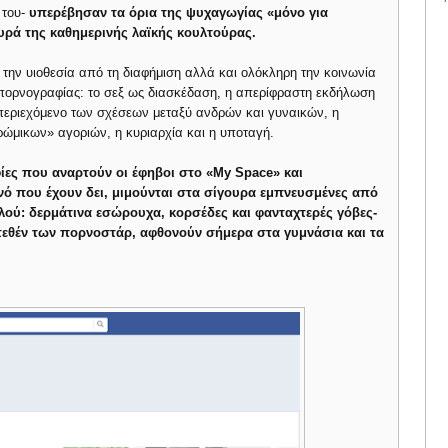
 του-
υπερέβησαν τα όρια της ψυχαγωγίας «μόνο για
ευρά της καθημερινής λαϊκής κουλτούρας.
την υιοθεσία από τη διαφήμιση αλλά και ολόκληρη την κοινωνία
 πορνογραφίας: το σεξ ως διασκέδαση, η απερίφραστη εκδήλωση
 περιεχόμενο των σχέσεων μεταξύ ανδρών και γυναικών, η
ρώμικων» αγοριών, η κυριαρχία και η υποταγή.
αφίες που αναρτούν οι έφηβοι στο «My Space» και
νό που έχουν δει, μιμούνται στα σίγουρα εμπνευσμένες από
λού: δερμάτινα εσώρουχα, κορσέδες και φανταχτερές γόβες-
τεθέν των πορνοστάρ, αφθονούν σήμερα στα γυμνάσια και τα