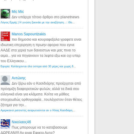
Mic Mic
Δεν υπάρχει τέτοιο άρθρο στο planetnews
Λόγιος Ερμής | Η γνώση ξεκινάει με την αναζήτηση...: Ιδού οι 18 που χρωστούν 11 δις ευρώ!
·
6 years ago
Manos Sapountzakis
πιο δημοσιο και κουραφεξαλα γραφετε ειναι
ιδιωτικη επιχειρηση η πρωην εφορια που εγινε
ΑΑΔΕ στα χερια των δανειστων και μας πινει το
αιμα... για να πηγαινουν τα λεφτα εξω και οχι υπερ
του Ελληνικου...
Εφορία: Κατάσχονται όλα ύστερα από 30 μέρες και χωρίς δικαστικές αποφάσεις - Λόγιος Ερμής
·
6 years ag
Αντώνης
Δεν ξέρω εάν ο Κασιδιάρης προέρχεται από
πρόσμιξη διαφορετικών φυλών, αλλά τα δικά σου
ελληνικά είναι για κλάματα. Κοίτα να μάθεις
στοιχειωδώς ορθογραφία...τουλάχιστον όταν θέτεις
ζήτημα για την...
Αμερικανοί ρατσιστές αναρωτιούνται αν ο Ηλίας Κασιδιάρης ανήκει στη λευκή φυλή... - Λόγιος Ερμής
·
7 yea
Νικολαος46
Πως μπορουμε να το κατεβασουμε
ΔΩΡΕΑΝ!!!! Αν ειναι Εφικτο Αυτο?