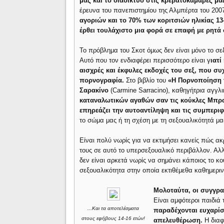
μας και το διαδίκτυο στις κρεβατοκάμαρές μα
έρευνα του πανεπιστημίου της Αλμπέρτα του 200
αγοριών και το 70% των κοριτσιών ηλικίας 13
έρθει τουλάχιστο μια φορά σε επαφή με ρητά
Το πρόβλημα του Σκοτ όμως δεν είναι μόνο το σε
Αυτό που τον ενδιαφέρει περισσότερο είναι γ
ιατί
αισχρές και έκφυλες εκδοχές του σεξ, που συ
πορνογραφία.
Στο βιβλίο του
«Η Πορνοποίηση 
Σαρακίνο
(Carmine Sarracino), καθηγήτρια αγγλι
καταναλωτικών αγαθών σαν τις κούκλες Μπρα
επηρεάζει την αυτοαντίληψη και τις συμπερι
το σώμα μας ή τη σχέση με τη σεξουαλικότητά μα
Είναι πολύ νωρίς για να εκτιμήσει κανείς πώς 
τους σε αυτό το υπερσεξουαλικό περιβάλλον. Αλ
δεν είναι αρκετά νωρίς να σημάνει κάποιος το κο
σεξουαλικότητα στην οποία εκτιθέμεθα καθημεριν
Μολοταύτα, οι συγγρα
Είναι αμφότεροι παιδιά
...Kαι τα αποτελέσματα
παραδέχονται ευχαρί
στους εφήβους 14-16 ετών!
απελευθέρωση.
Η διαφ