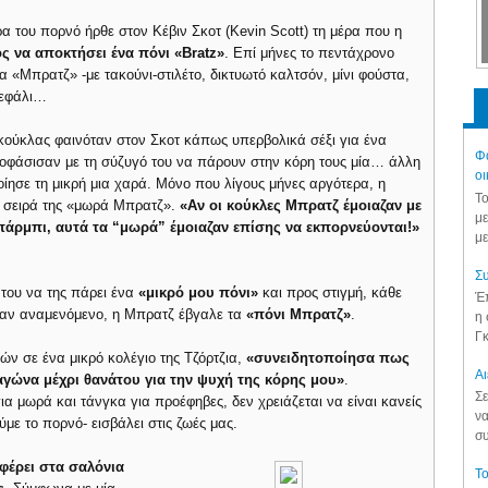
ρα του πορνό ήρθε στον Κέβιν Σκοτ (Kevin Scott) τη μέρα που η
 να αποκτήσει ένα πόνι «Bratz»
. Επί μήνες το πεντάχρονο
α «Μπρατζ» -με τακούνι-στιλέτο, δικτυωτό καλτσόν, μίνι φούστα,
κεφάλι…
κούκλας φαινόταν στον Σκοτ κάπως υπερβολικά σέξι για ένα
Φά
ποφάσισαν με τη σύζυγό του να πάρουν στην κόρη τους μία… άλλη
οι
ίησε τη μικρή μια χαρά. Μόνο που λίγους μήνες αργότερα, η
Το
 σειρά της «μωρά Μπρατζ».
«Αν οι κούκλες Μπρατζ έμοιαζαν με
με
άρμπι, αυτά τα “μωρά” έμοιαζαν επίσης να εκπορνεύονται!»
με
Συ
 του να της πάρει ένα
«μικρό μου πόνι»
και προς στιγμή, κάθε
Έπ
ταν αναμενόμενο, η Μπρατζ έβγαλε τα
«πόνι Μπρατζ»
.
η 
Γκ
κών σε ένα μικρό κολέγιο της Τζόρτζια,
«συνειδητοποίησα πως
Aι
γώνα μέχρι θανάτου για την ψυχή της κόρης μου»
.
Σε
α μωρά και τάνγκα για προέφηβες, δεν χρειάζεται να είναι κανείς
να
ύμε το πορνό- εισβάλει στις ζωές μας.
συ
αφέρει στα σαλόνια
Το