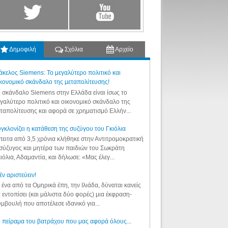
Δημοφιλή
Σχόλια
Αρχείο
κελος Siemens: Το μεγαλύτερο πολιτικό και
κονομικό σκάνδαλο της μεταπολίτευσης!
 σκάνδαλο Siemens στην Ελλάδα είναι ίσως το
γαλύτερο πολιτικό και οικονομικό σκάνδαλο της
ταπολίτευσης και αφορά σε χρηματισμό Ελλήν...
γκλονίζει η κατάθεση της συζύγου του Γκιόλια
ειτα από 3,5 χρόνια κλήθηκε στην Αντιτρομοκρατική
σύζυγος και μητέρα των παιδιών του Σωκράτη
ιόλια, Αδαμαντία, και δήλωσε: «Μας έλεγ...
έν αριστεύειν!
 ένα από τα Ομηρικά έπη, την Ιλιάδα, δύναται κανείς
 εντοπίσει (και μάλιστα δύο φορές) μια έκφραση-
μβουλή που αποτέλεσε ιδανικό για...
 πείραμα του βατράχου που μας αφορά όλους...