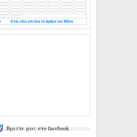
◄
Κλίκ εδώ για όλα τα άρθρα του Μήνα
Βρείτε μας στο facebook