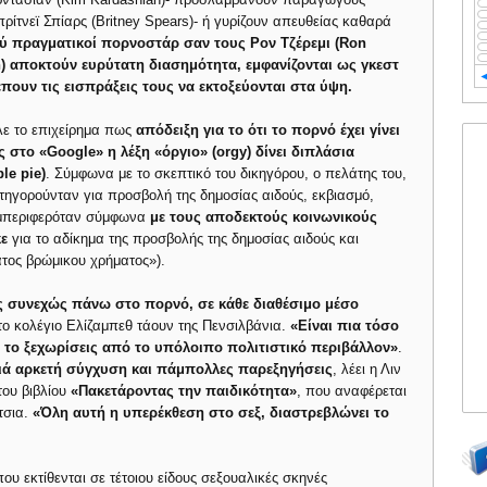
ρίτνεϊ Σπίαρς (Britney Spears)- ή γυρίζουν απευθείας καθαρά
ύ πραγματικοί πορνοστάρ σαν τους Ρον Τζέρεμι (Ron
n) αποκτούν ευρύτατη διασημότητα, εμφανίζονται ως γκεστ
λέπουν τις εισπράξεις τους να εκτοξεύονται στα ύψη.
λε το επιχείρημα πως
απόδειξη για το ότι το πορνό έχει γίνει
 στο «Google» η λέξη «όργιο» (orgy) δίνει διπλάσια
le pie)
. Σύμφωνα με το σκεπτικό του δικηγόρου, ο πελάτης του,
ατηγορούνταν για προσβολή της δημοσίας αιδούς, εκβιασμό,
υμπεριφερόταν σύμφωνα
με τους αποδεκτούς κοινωνικούς
ε
για το αδίκημα της προσβολής της δημοσίας αιδούς και
ατος βρώμικου χρήματος»).
ις συνεχώς πάνω στο πορνό, σε κάθε διαθέσιμο μέσο
στο κολέγιο Ελίζαμπεθ τάουν της Πενσιλβάνια.
«Είναι πια τόσο
 το ξεχωρίσεις από το υπόλοιπο πολιτιστικό περιβάλλον»
.
ιά αρκετή σύγχυση και πάμπολλες παρεξηγήσεις
, λέει η Λιν
του βιβλίου
«Πακετάροντας την παιδικότητα»
, που αναφέρεται
τσια.
«Όλη αυτή η υπερέκθεση στο σεξ, διαστρεβλώνει το
υ εκτίθενται σε τέτοιου είδους σεξουαλικές σκηνές