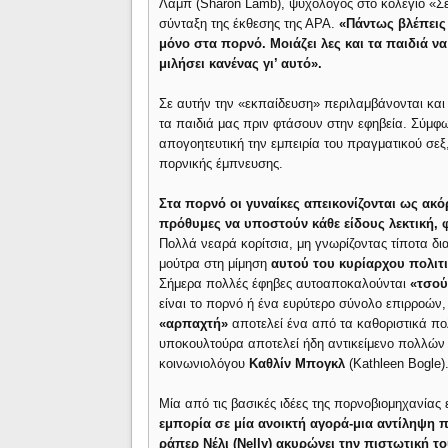
Λαμπ (Sharon Lamb), ψυχολόγος στο κολέγιο «Σε
σύνταξη της έκθεσης της ΑΡΑ.
«Πάντως βλέπεις
μόνο στα πορνό. Μοιάζει λες και τα παιδιά να
μιλήσει κανένας γι’ αυτό».
Σε αυτήν την «εκπαίδευση» περιλαμβάνονται και 
τα παιδιά μας πριν φτάσουν στην εφηβεία. Σύμφω
απογοητευτική την εμπειρία του πραγματικού σεξ
πορνικής έμπνευσης.
Στα πορνό οι γυναίκες απεικονίζονται ως ακόρ
πρόθυμες να υποστούν κάθε είδους λεκτική, φ
Πολλά νεαρά κορίτσια, μη γνωρίζοντας τίποτα δι
μούτρα στη μίμηση
αυτού του κυρίαρχου πολιτ
Σήμερα πολλές έφηβες αυτοαποκαλούνται
«τσού
είναι το πορνό ή ένα ευρύτερο σύνολο επιρροών
«αρπαχτή»
αποτελεί ένα από τα καθοριστικά πολ
υποκουλτούρα αποτελεί ήδη αντικείμενο πολλών 
κοινωνιολόγου
Καθλίν Μπογκλ
(Kathleen Bogle)
Μία από τις βασικές ιδέες της πορνοβιομηχανίας 
εμπορία σε μία ανοικτή αγορά-μια αντίληψη π
ράπερ Νέλι (Nelly) ακυρώνει την πιστωτική τ