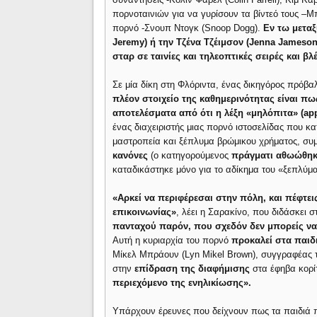
πορνοταινιών για να γυρίσουν τα βίντεό τους –Μπ
πορνό -Σνουπ Ντογκ (Snoop Dogg).
Εν τω μεταξ
Jeremy) ή την Τζένα Τζέιμσον (Jenna Jameso
σταρ σε ταινίες και τηλεοπτικές σειρές και β
Σε μία δίκη στη Φλόριντα, ένας δικηγόρος πρόβα
πλέον στοιχείο της καθημερινότητας είναι πως
αποτελέσματα από ότι η λέξη «μηλόπιτα» (app
ένας διαχειριστής μιας πορνό ιστοσελίδας που κ
μαστροπεία και ξέπλυμα βρώμικου χρήματος, σ
κανόνες
(ο κατηγορούμενος
πράγματι αθωώθηκ
καταδικάστηκε μόνο για το αδίκημα του «ξεπλύμ
«Αρκεί να περιφέρεσαι στην πόλη, και πέφτε
επικοινωνίας»
, λέει η Σαρακίνο, που διδάσκει 
πανταχού παρόν, που σχεδόν δεν μπορείς να
Αυτή η κυριαρχία του πορνό
προκαλεί στα παιδ
Μίκελ Μπράουν (Lyn Mikel Brown), συγγραφέας 
στην
επίδραση της διαφήμισης
στα έφηβα κορί
περιεχόμενο της ενηλικίωσης».
Υπάρχουν έρευνες που δείχνουν πως τα παιδιά πο