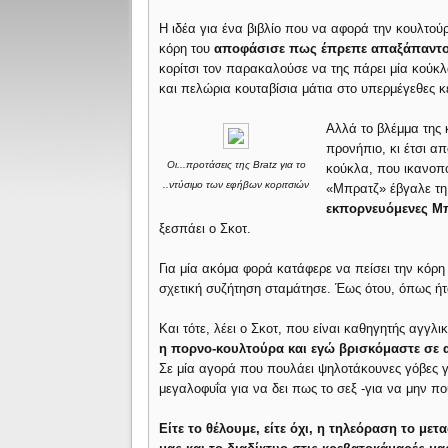
Η ιδέα για ένα βιβλίο που να αφορά την κουλτού
κόρη του
αποφάσισε πως έπρεπε απαξάπαντος
κορίτσι τον παρακαλούσε να της πάρει μία κούκλ
και πελώρια κουταβίσια μάτια στο υπερμέγεθες 
Αλλά το βλέμμα της 
προνήπιο, κι έτσι α
Oι...προτάσεις της Bratz για το
κούκλα, που ικανοπο
..ντύσιμο των εφήβων κοριτσιών
«Μπρατζ» έβγαλε τη
εκπορνευόμενες Μπ
ξεσπάει ο Σκοτ.
Για μία ακόμα φορά κατάφερε να πείσει την κόρη
σχετική συζήτηση σταμάτησε. Έως ότου, όπως ή
Και τότε, λέει ο Σκοτ, που είναι καθηγητής αγγλι
η πορνο-κουλτούρα και εγώ βρισκόμαστε σε α
Σε μία αγορά που πουλάει ψηλοτάκουνες γόβες γι
μεγαλοφυΐα για να δει πως το σεξ -για να μην πο
Είτε το θέλουμε, είτε όχι, η τηλεόραση το μετ