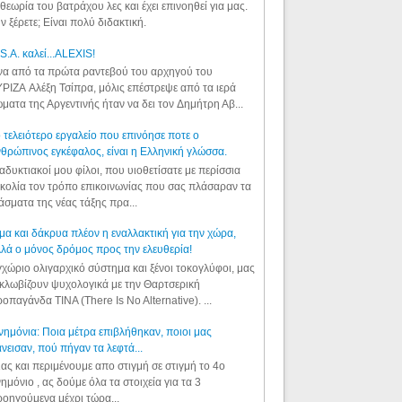
θεωρία του βατράχου λες και έχει επινοηθεί για μας.
ν ξέρετε; Είναι πολύ διδακτική.
S.A. καλεί...ALEXIS!
α από τα πρώτα ραντεβού του αρχηγού του
ΡΙΖΑ Αλέξη Τσίπρα, μόλις επέστρεψε από τα ιερά
ματα της Αργεντινής ήταν να δει τον Δημήτρη Αβ...
 τελειότερο εργαλείο που επινόησε ποτε ο
θρώπινος εγκέφαλος, είναι η Ελληνική γλώσσα.
αδυκτιακοί μου φίλοι, που υιοθετίσατε με περίσσια
κολία τον τρόπο επικοινωνίας που σας πλάσαραν τα
άσματα της νέας τάξης πρα...
μα και δάκρυα πλέον η εναλλακτική για την χώρα,
λά ο μόνος δρόμος προς την ελευθερία!
χώριο ολιγαρχικό σύστημα και ξένοι τοκογλύφοι, μας
κλωβίζουν ψυχολογικά με την Θαρτσερική
οπαγάνδα TINA (There Is No Alternative). ...
ημόνια: Ποια μέτρα επιβλήθηκαν, ποιοι μας
νεισαν, πού πήγαν τα λεφτά...
ας και περιμένουμε απο στιγμή σε στιγμή το 4ο
ημόνιο , ας δούμε όλα τα στοιχεία για τα 3
οηγούμενα μέχρι τώρα...