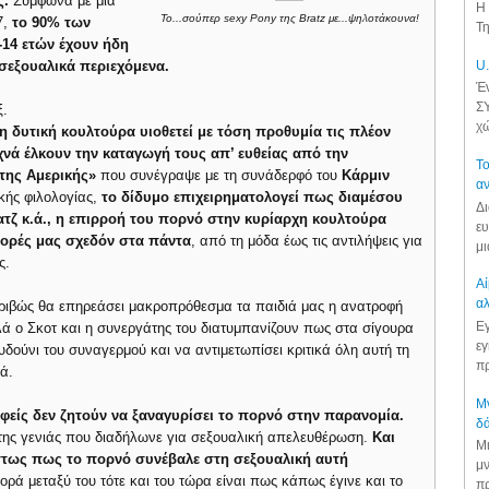
ς.
Σύμφωνα με μία
Η 
To...σούπερ sexy Pony της Bratz με...ψηλοτάκουνα!
7,
το 90% των
Τη
-14 ετών έχουν ήδη
 σεξουαλικά περιεχόμενα.
U.
Έν
ΣΥ
ξ.
χώ
 η δυτική κουλτούρα υιοθετεί με τόση προθυμία τις πλέον
χνά έλκουν την καταγωγή τους απ’ ευθείας από την
Το
της Αμερικής»
που συνέγραψε με τη συνάδερφό του
Κάρμιν
αν
κής φιλολογίας,
το δίδυμο επιχειρηματολογεί πως διαμέσου
Δι
τζ κ.ά., η επιρροή του πορνό στην κυρίαρχη κουλτούρα
ευ
φορές μας σχεδόν στα πάντα
, από τη μόδα έως τις αντιλήψεις για
μι
ς.
Αί
αλ
ακριβώς θα επηρεάσει μακροπρόθεσμα τα παιδιά μας η ανατροφή
Εγ
λά ο Σκοτ και η συνεργάτης του διατυμπανίζουν πως στα σίγουρα
εγ
υδούνι του συναγερμού και να αντιμετωπίσει κριτικά όλη αυτή τη
πρ
ά.
Μν
φείς δεν ζητούν να ξαναγυρίσει το πορνό στην παρανομία.
δά
 της γενιάς που διαδήλωνε για σεξουαλική απελευθέρωση.
Και
Μι
στως πως το πορνό συνέβαλε στη σεξουαλική αυτή
μν
ορά μεταξύ του τότε και του τώρα είναι πως κάπως έγινε και το
πρ