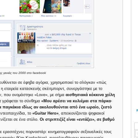
ης γενιάς του 2000 στο facebook
ευθύνεται σε έφηβα αγόρια, χρησιμοποιεί το σλόγκαν «πώς
η εταιρεία κατασκευής σκέιτμπορντ, συνεργάστηκε με το
ων, που ονομάστηκε «Love», με σήμα
αισθησιακά κόκκινα χείλη
τ γράφεται το σύνθημα
«Mου αρέσει να κυλιέμαι στα πάρκα·
α παγκάκια ιδίως αν ακολουθούνται από ένα ωραίο, ζεστό
ιντεοπαιχνίδια, το
«Guitar Hero»
, απεικονίζονται ψηφιακοί
κνίζεται σε ένα στύλο.
Οι στριπτιζέζ είναι «εντάξει», σε βαθμό
ε ερασιτέχνες πορνοστάρ: κινηματογραφούν σεξουαλικές τους
 Καρντασιάν (Kim Kardashian)- προσλαμβάνουν παραγωγούς