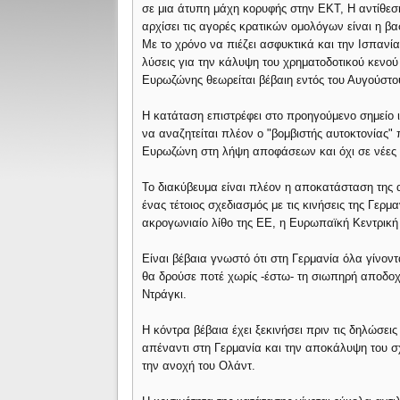
σε μια άτυπη μάχη κορυφής στην ΕΚΤ, Η αντίθεσ
αρχίσει τις αγορές κρατικών ομολόγων είναι η βα
Με το χρόνο να πιέζει ασφυκτικά και την Ισπανί
λύσεις για την κάλυψη του χρηματοδοτικού κενού
Ευρωζώνης θεωρείται βέβαιη εντός του Αυγούστ
Η κατάταση επιστρέφει στο προηγούμενο σημείο ι
να αναζητείται πλέον ο "βομβιστής αυτοκτονίας"
Ευρωζώνη στη λήψη αποφάσεων και όχι σε νέες 
Το διακύβευμα είναι πλέον η αποκατάσταση της α
ένας τέτοιος σχεδιασμός με τις κινήσεις της Γερ
ακρογωνιαίο λίθο της ΕΕ, η Ευρωπαϊκή Κεντρική
Είναι βέβαια γνωστό ότι στη Γερμανία όλα γίνοντ
θα δρούσε ποτέ χωρίς -έστω- τη σιωπηρή αποδοχ
Ντράγκι.
Η κόντρα βέβαια έχει ξεκινήσει πριν τις δηλώσει
απέναντι στη Γερμανία και την αποκάλυψη του σχ
την ανοχή του Ολάντ.