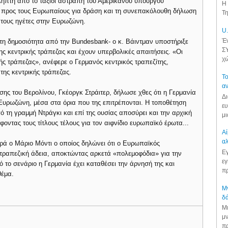
ιληπτή από το ταξίδι αστραπή του Αμερικανού υπουργού
Η 
του προς τους Ευρωπαίους για δράση και τη συνεπακόλουθη δήλωση
Τη
τους ηγέτες στην Ευρωζώνη.
U.
Έν
τη δημοσιότητα από την Bundesbank- ο κ. Βάιντμαν υποστήριξε
ΣΥ
της κεντρικής τράπεζας και έχουν υπερβολικές απαιτήσεις. «Οι
χώ
κής τράπεζας», ανέφερε ο Γερμανός κεντρικός τραπεζίτης,
της κεντρικής τράπεζας.
Το
αν
ης του Βερολίνου, Γκέοργκ Στράιτερ, δήλωσε χθες ότι η Γερμανία
Δι
ν Ευρωζώνη, μέσα στα όρια που της επιτρέπονται. Η τοποθέτηση
ευ
 τη γραμμή Ντράγκι και επί της ουσίας αποσύρει και την αρχική
μι
οντας τους τίτλους τέλους για τον αιφνίδιο ευρωπαϊκό έρωτα...
Αί
αλ
ά ο Μάριο Μόντι ο οποίος δηλώνει ότι ο Ευρωπαϊκός
Εγ
 τραπεζική άδεια, αποκτώντας αρκετά «πολεμοφόδια» για την
εγ
ό το σενάριο η Γερμανία έχει καταθέσει την άρνησή της και
πρ
θέμα.
Μν
δά
Μι
μν
πρ