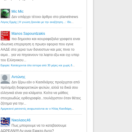
Mic Mic
Δεν υπάρχει τέτοιο άρθρο στο planetnews
Λόγιος Ερμής | Η γνώση ξεκινάει με την αναζήτηση...: Ιδού οι 18 που χρωστούν 11 δις ευρώ!
·
6 years ago
Manos Sapountzakis
πιο δημοσιο και κουραφεξαλα γραφετε ειναι
ιδιωτικη επιχειρηση η πρωην εφορια που εγινε
ΑΑΔΕ στα χερια των δανειστων και μας πινει το
αιμα... για να πηγαινουν τα λεφτα εξω και οχι υπερ
του Ελληνικου...
Εφορία: Κατάσχονται όλα ύστερα από 30 μέρες και χωρίς δικαστικές αποφάσεις - Λόγιος Ερμής
·
6 years ag
Αντώνης
Δεν ξέρω εάν ο Κασιδιάρης προέρχεται από
πρόσμιξη διαφορετικών φυλών, αλλά τα δικά σου
ελληνικά είναι για κλάματα. Κοίτα να μάθεις
στοιχειωδώς ορθογραφία...τουλάχιστον όταν θέτεις
ζήτημα για την...
Αμερικανοί ρατσιστές αναρωτιούνται αν ο Ηλίας Κασιδιάρης ανήκει στη λευκή φυλή... - Λόγιος Ερμής
·
7 yea
Νικολαος46
Πως μπορουμε να το κατεβασουμε
ΔΩΡΕΑΝ!!!! Αν ειναι Εφικτο Αυτο?