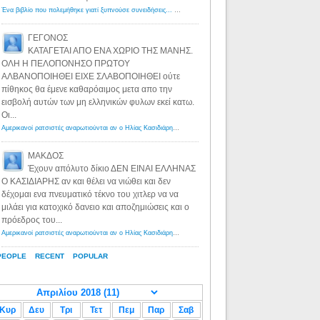
Ένα βιβλίο που πολεμήθηκε γιατί ξυπνούσε συνειδήσεις... - Λόγιος Ερμής | Η γνώση ξεκινάει με την αναζήτηση...
ΓΕΓΟΝΟΣ
ΚΑΤΑΓΕΤΑΙ ΑΠΟ ΕΝΑ ΧΩΡΙΟ ΤΗΣ ΜΑΝΗΣ.
ΟΛΗ Η ΠΕΛΟΠΟΝΗΣΟ ΠΡΩΤΟΥ
ΑΛΒΑΝΟΠΟΙΗΘΕΙ ΕΙΧΕ ΣΛΑΒΟΠΟΙΗΘΕΙ ούτε
πίθηκος θα έμενε καθαρόαιμος μετα απο την
εισβολή αυτών των μη ελληνικών φυλων εκεί κατω.
Οι...
Αμερικανοί ρατσιστές αναρωτιούνται αν ο Ηλίας Κασιδιάρης ανήκει στη λευκή φυλή... - Λόγιος Ερμής
·
8 yea
ΜΑΚΔΟΣ
Έχουν απόλυτο δίκιο ΔΕΝ ΕΙΝΑΙ ΕΛΛΗΝΑΣ
Ο ΚΑΣΙΔΙΑΡΗΣ αν και θέλει να νιώθει και δεν
δέχομαι ενα πνευματικό τέκνο του χιτλερ να να
μιλάει για κατοχικό δανειο και αποζημιώσεις και ο
πρόεδρος του...
Αμερικανοί ρατσιστές αναρωτιούνται αν ο Ηλίας Κασιδιάρης ανήκει στη λευκή φυλή... - Λόγιος Ερμής
·
8 yea
PEOPLE
RECENT
POPULAR
Κυρ
Δευ
Τρι
Τετ
Πεμ
Παρ
Σαβ