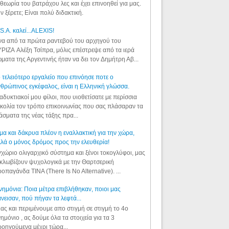
θεωρία του βατράχου λες και έχει επινοηθεί για μας.
ν ξέρετε; Είναι πολύ διδακτική.
S.A. καλεί...ALEXIS!
α από τα πρώτα ραντεβού του αρχηγού του
ΡΙΖΑ Αλέξη Τσίπρα, μόλις επέστρεψε από τα ιερά
ματα της Αργεντινής ήταν να δει τον Δημήτρη Αβ...
 τελειότερο εργαλείο που επινόησε ποτε ο
θρώπινος εγκέφαλος, είναι η Ελληνική γλώσσα.
αδυκτιακοί μου φίλοι, που υιοθετίσατε με περίσσια
κολία τον τρόπο επικοινωνίας που σας πλάσαραν τα
άσματα της νέας τάξης πρα...
μα και δάκρυα πλέον η εναλλακτική για την χώρα,
λά ο μόνος δρόμος προς την ελευθερία!
χώριο ολιγαρχικό σύστημα και ξένοι τοκογλύφοι, μας
κλωβίζουν ψυχολογικά με την Θαρτσερική
οπαγάνδα TINA (There Is No Alternative). ...
ημόνια: Ποια μέτρα επιβλήθηκαν, ποιοι μας
νεισαν, πού πήγαν τα λεφτά...
ας και περιμένουμε απο στιγμή σε στιγμή το 4ο
ημόνιο , ας δούμε όλα τα στοιχεία για τα 3
οηγούμενα μέχρι τώρα...