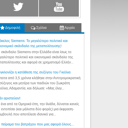
Δημοφιλή
Σχόλια
Αρχείο
κελος Siemens: Το μεγαλύτερο πολιτικό και
κονομικό σκάνδαλο της μεταπολίτευσης!
 σκάνδαλο Siemens στην Ελλάδα είναι ίσως το
γαλύτερο πολιτικό και οικονομικό σκάνδαλο της
ταπολίτευσης και αφορά σε χρηματισμό Ελλήν...
γκλονίζει η κατάθεση της συζύγου του Γκιόλια
ειτα από 3,5 χρόνια κλήθηκε στην Αντιτρομοκρατική
σύζυγος και μητέρα των παιδιών του Σωκράτη
ιόλια, Αδαμαντία, και δήλωσε: «Μας έλεγ...
έν αριστεύειν!
 ένα από τα Ομηρικά έπη, την Ιλιάδα, δύναται κανείς
 εντοπίσει (και μάλιστα δύο φορές) μια έκφραση-
μβουλή που αποτέλεσε ιδανικό για...
 πείραμα του βατράχου που μας αφορά όλους...