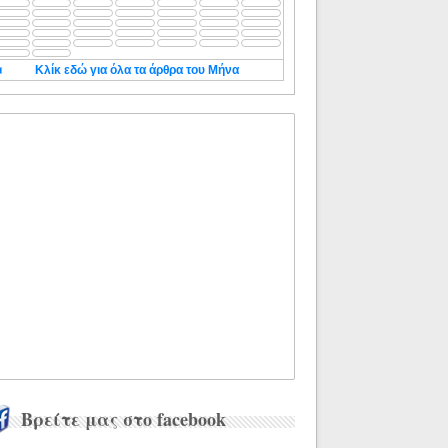
◄
Κλίκ εδώ για όλα τα άρθρα του Μήνα
Βρείτε μας στο facebook