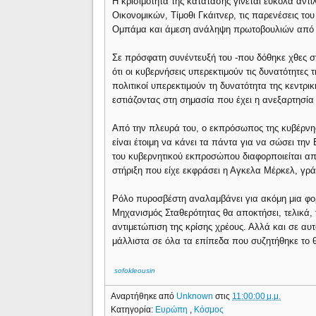
Η κρισιμότητα της κατάτασης γίνεται εύκολα αντ
Οικονομικών, Τίμοθι Γκάιτνερ, τις παρενέσεις 
Ομπάμα και άμεση ανάληψη πρωτοβουλιών από 
Σε πρόσφατη συνέντευξή του -που δόθηκε χθες σ
ότι οι κυβερνήσεις υπερεκτιμούν τις δυνατότητες 
πολιτικοί υπερεκτιμούν τη δυνατότητα της κεντρι
εστιάζοντας στη σημασία που έχει η ανεξαρτησία 
Από την πλευρά του, ο εκπρόσωπος της κυβέρνησ
είναι έτοιμη να κάνει τα πάντα για να σώσει τη
του κυβερνητικού εκπροσώπου διαφορποιείται από
στήριξη που είχε εκφράσει η Αγκελα Μέρκελ, γράφ
Ρόλο πυροσβέστη αναλαμβάνει για ακόμη μια φορ
Μηχανισμός Σταθερότητας θα αποκτήσει, τελικά,
αντιμετώπιση της κρίσης χρέους. Αλλά και σε αυτ
μάλλιστα σε όλα τα επίπεδα που συζητήθηκε το 
sofokleousin
Αναρτήθηκε από
Unknown
στις
11:00:00 μ.μ.
Κατηγορία:
Ευρώπη
,
Κόσμος