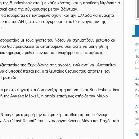
η της Bundesbank στο "με κάθε κόστος" και η πρόθεση Ντράγκι να
σική αιτία της σύγκρουσης με τον Βάιντμαν.
α να ισορροπεί σε τεντωμένο σχοινί και την Ελλάδα να αναζητά
 εκτός του ΔΝΤ, μια νέα σύγκρουση μεταξύ των ηγετών της
ου.
σορροπίας με τους ηγέτες του Νότου να σχηματίζουν μέτωπο και
Φά
 που θα προκαλέσει το απαιτούμενο σοκ ώστε να οδηγηθεί η
οι
διακηρύξεις προθέσεων και σε ανεφάρμοστες αποφάσεις.
Το
με
ξιοπιστίας της Ευρωζώνης στις αγορές, ενώ αντί να υλοποιείται
με
μανάις υποσκάπτεται και ο τελευταίος θεσμός που αποτελεί τον
 Τράπεζα.
Συ
Έπ
αι με στρατηγική και όσο ανεξάρτητη και να είναι Bundesbank δεν
η 
Γκ
ή της Αγκελα Μέρκελ, η οποία επισήμως στήριξε τον Μάριο
Aι
Σε
ς Ντράγκι με αφορμή την επικριτική τοποθέτηση του Γιούνκερ
να
εδίου "Last Resort" που είχαν οργανώσει οι Μόντι και Ραχόι υπό
συ
Το