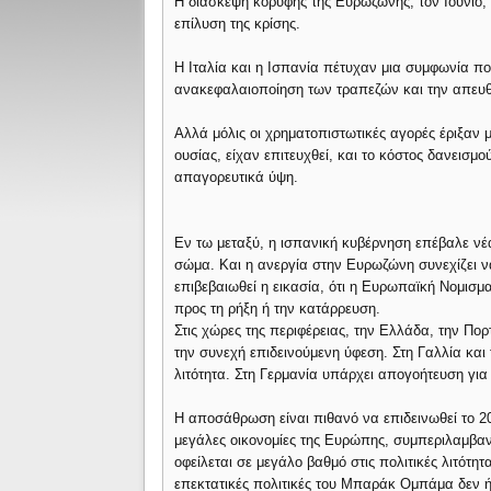
Η διάσκεψη κορυφής της Ευρωζώνης, τον Ιούνιο,
επίλυση της κρίσης.
Η Ιταλία και η Ισπανία πέτυχαν μια συμφωνία π
ανακεφαλαιοποίηση των τραπεζών και την απευ
Αλλά μόλις οι χρηματοπιστωτικές αγορές έριξαν μ
ουσίας, είχαν επιτευχθεί, και το κόστος δανεισμο
απαγορευτικά ύψη.
Εν τω μεταξύ, η ισπανική κυβέρνηση επέβαλε νέα
σώμα. Και η ανεργία στην Ευρωζώνη συνεχίζει ν
επιβεβαιωθεί η εικασία, ότι η Ευρωπαϊκή Νομισμ
προς τη ρήξη ή την κατάρρευση.
Στις χώρες της περιφέρειας, την Ελλάδα, την Πο
την συνεχή επιδεινούμενη ύφεση. Στη Γαλλία και
λιτότητα. Στη Γερμανία υπάρχει απογοήτευση για
Η αποσάθρωση είναι πιθανό να επιδεινωθεί το 2
μεγάλες οικονομίες της Ευρώπης, συμπεριλαμβα
οφείλεται σε μεγάλο βαθμό στις πολιτικές λιτότη
επεκτατικές πολιτικές του Μπαράκ Ομπάμα δεν ήτ