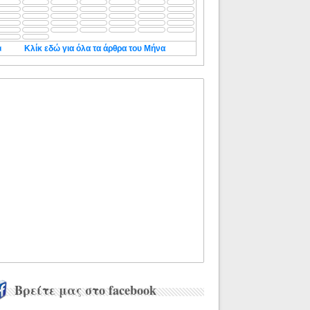
◄
Κλίκ εδώ για όλα τα άρθρα του Μήνα
Βρείτε μας στο facebook