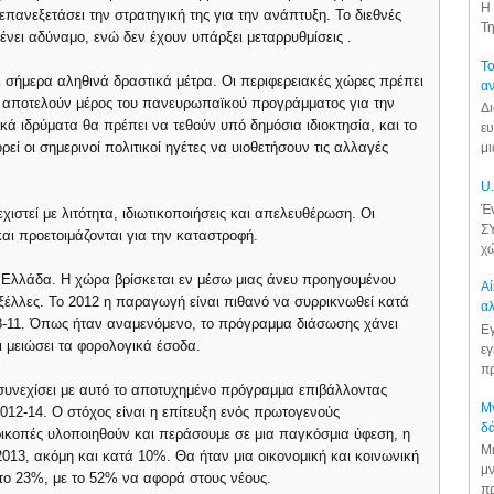
Η 
ανεξετάσει την στρατηγική της για την ανάπτυξη. Το διεθνές
Τη
νει αδύναμο, ενώ δεν έχουν υπάρξει μεταρρυθμίσεις .
Το
 σήμερα αληθινά δραστικά μέτρα. Οι περιφερειακές χώρες πρέπει
αν
που αποτελούν μέρος του πανευρωπαϊκού προγράμματος για την
Δι
ά ιδρύματα θα πρέπει να τεθούν υπό δημόσια ιδιοκτησία, και το
ευ
ρεί οι σημερινοί πολιτικοί ηγέτες να υιοθετήσουν τις αλλαγές
μι
U.
Έν
ιστεί με λιτότητα, ιδιωτικοποιήσεις και απελευθέρωση. Οι
ΣΥ
και προετοιμάζονται για την καταστροφή.
χώ
ν Ελλάδα. Η χώρα βρίσκεται εν μέσω μιας άνευ προηγουμένου
Αί
υξέλλες. Το 2012 η παραγωγή είναι πιθανό να συρρικνωθεί κατά
αλ
-11. Όπως ήταν αναμενόμενο, το πρόγραμμα διάσωσης χάνει
Εγ
ι μειώσει τα φορολογικά έσοδα.
εγ
πρ
 συνεχίσει με αυτό το αποτυχημένο πρόγραμμα επιβάλλοντας
Μν
2012-14. Ο στόχος είναι η επίτευξη ενός πρωτογενούς
δά
ρικοπές υλοποιηθούν και περάσουμε σε μια παγκόσμια ύφεση, η
Μι
2013, ακόμη και κατά 10%. Θα ήταν μια οικονομική και κοινωνική
μν
στο 23%, με το 52% να αφορά στους νέους.
πρ