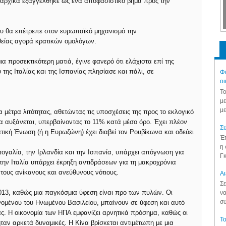
 αρχικά εξαγγέλθηκε ως ένα αποφασιστικό βήμα προς την
ου θα επέτρεπε στον ευρωπαϊκό μηχανισμό την
θείας αγορά κρατικών ομολόγων.
ια προσεκτικότερη ματιά, έγινε φανερό ότι ελάχιστα επί της
ύ της Ιταλίας και της Ισπανίας πλησίασε και πάλι, σε
Φά
οι
Το
με
με
 μέτρα λιτότητας, αθετώντας τις υποσχέσεις της προς το εκλογικό
α αυξάνεται, υπερβαίνοντας το 11% κατά μέσο όρο. Έχει πλέον
Συ
ατική Ένωση (ή η Ευρωζώνη) έχει διαβεί τον Ρουβίκωνα και οδεύει
Έπ
η 
ρτογαλία, την Ιρλανδία και την Ισπανία, υπάρχει απόγνωση για
Γκ
 την Ιταλία υπάρχει έκρηξη αντιδράσεων για τη μακροχρόνια
 τους ανίκανους και ανεύθυνους νότιους.
Aι
Σε
013, καθώς μια παγκόσμια ύφεση είναι προ των πυλών. Οι
να
συ
νομένου του Ηνωμένου Βασιλείου, μπαίνουν σε ύφεση και αυτό
τας. Η οικονομία των ΗΠΑ εμφανίζει αρνητικά πρόσημα, καθώς οι
Το
αν αρκετά δυναμικές. Η Κίνα βρίσκεται αντιμέτωπη με μια