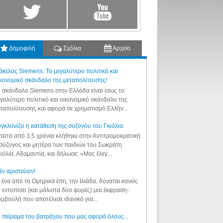
Δημοφιλή
Σχόλια
Αρχείο
κελος Siemens: Το μεγαλύτερο πολιτικό και
κονομικό σκάνδαλο της μεταπολίτευσης!
 σκάνδαλο Siemens στην Ελλάδα είναι ίσως το
γαλύτερο πολιτικό και οικονομικό σκάνδαλο της
ταπολίτευσης και αφορά σε χρηματισμό Ελλήν...
γκλονίζει η κατάθεση της συζύγου του Γκιόλια
ειτα από 3,5 χρόνια κλήθηκε στην Αντιτρομοκρατική
σύζυγος και μητέρα των παιδιών του Σωκράτη
ιόλια, Αδαμαντία, και δήλωσε: «Μας έλεγ...
έν αριστεύειν!
 ένα από τα Ομηρικά έπη, την Ιλιάδα, δύναται κανείς
 εντοπίσει (και μάλιστα δύο φορές) μια έκφραση-
μβουλή που αποτέλεσε ιδανικό για...
 πείραμα του βατράχου που μας αφορά όλους...