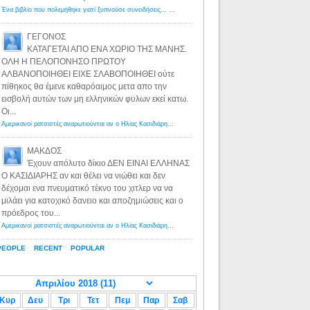
Ένα βιβλίο που πολεμήθηκε γιατί ξυπνούσε συνειδήσεις... - Λόγιος Ερμής | Η γνώση ξεκινάει με την αναζήτηση...
ΓΕΓΟΝΟΣ
ΚΑΤΑΓΕΤΑΙ ΑΠΟ ΕΝΑ ΧΩΡΙΟ ΤΗΣ ΜΑΝΗΣ.
ΟΛΗ Η ΠΕΛΟΠΟΝΗΣΟ ΠΡΩΤΟΥ
ΑΛΒΑΝΟΠΟΙΗΘΕΙ ΕΙΧΕ ΣΛΑΒΟΠΟΙΗΘΕΙ ούτε
πίθηκος θα έμενε καθαρόαιμος μετα απο την
εισβολή αυτών των μη ελληνικών φυλων εκεί κατω.
Οι...
Αμερικανοί ρατσιστές αναρωτιούνται αν ο Ηλίας Κασιδιάρης ανήκει στη λευκή φυλή... - Λόγιος Ερμής
·
8 yea
ΜΑΚΔΟΣ
Έχουν απόλυτο δίκιο ΔΕΝ ΕΙΝΑΙ ΕΛΛΗΝΑΣ
Ο ΚΑΣΙΔΙΑΡΗΣ αν και θέλει να νιώθει και δεν
δέχομαι ενα πνευματικό τέκνο του χιτλερ να να
μιλάει για κατοχικό δανειο και αποζημιώσεις και ο
πρόεδρος του...
Αμερικανοί ρατσιστές αναρωτιούνται αν ο Ηλίας Κασιδιάρης ανήκει στη λευκή φυλή... - Λόγιος Ερμής
·
8 yea
PEOPLE
RECENT
POPULAR
Κυρ
Δευ
Τρι
Τετ
Πεμ
Παρ
Σαβ