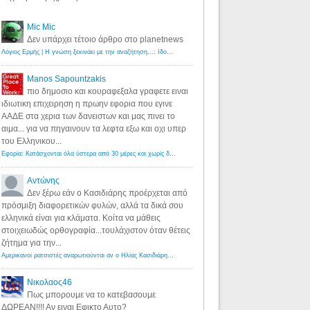
Mic Mic
Δεν υπάρχει τέτοιο άρθρο στο planetnews
Λόγιος Ερμής | Η γνώση ξεκινάει με την αναζήτηση...: Ιδού οι 18 που χρωστούν 11 δις ευρώ!
·
6 years ago
Manos Sapountzakis
πιο δημοσιο και κουραφεξαλα γραφετε ειναι
ιδιωτικη επιχειρηση η πρωην εφορια που εγινε
ΑΑΔΕ στα χερια των δανειστων και μας πινει το
αιμα... για να πηγαινουν τα λεφτα εξω και οχι υπερ
του Ελληνικου...
Εφορία: Κατάσχονται όλα ύστερα από 30 μέρες και χωρίς δικαστικές αποφάσεις - Λόγιος Ερμής
·
6 years ag
Αντώνης
Δεν ξέρω εάν ο Κασιδιάρης προέρχεται από
πρόσμιξη διαφορετικών φυλών, αλλά τα δικά σου
ελληνικά είναι για κλάματα. Κοίτα να μάθεις
στοιχειωδώς ορθογραφία...τουλάχιστον όταν θέτεις
ζήτημα για την...
Αμερικανοί ρατσιστές αναρωτιούνται αν ο Ηλίας Κασιδιάρης ανήκει στη λευκή φυλή... - Λόγιος Ερμής
·
7 yea
Νικολαος46
Πως μπορουμε να το κατεβασουμε
ΔΩΡΕΑΝ!!!! Αν ειναι Εφικτο Αυτο?