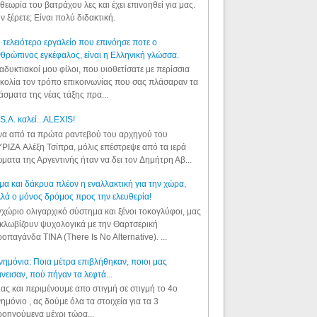
θεωρία του βατράχου λες και έχει επινοηθεί για μας.
ν ξέρετε; Είναι πολύ διδακτική.
 τελειότερο εργαλείο που επινόησε ποτε ο
θρώπινος εγκέφαλος, είναι η Ελληνική γλώσσα.
αδυκτιακοί μου φίλοι, που υιοθετίσατε με περίσσια
κολία τον τρόπο επικοινωνίας που σας πλάσαραν τα
άσματα της νέας τάξης πρα...
S.A. καλεί...ALEXIS!
α από τα πρώτα ραντεβού του αρχηγού του
ΡΙΖΑ Αλέξη Τσίπρα, μόλις επέστρεψε από τα ιερά
ματα της Αργεντινής ήταν να δει τον Δημήτρη Αβ...
μα και δάκρυα πλέον η εναλλακτική για την χώρα,
λά ο μόνος δρόμος προς την ελευθερία!
χώριο ολιγαρχικό σύστημα και ξένοι τοκογλύφοι, μας
κλωβίζουν ψυχολογικά με την Θαρτσερική
οπαγάνδα TINA (There Is No Alternative). ...
ημόνια: Ποια μέτρα επιβλήθηκαν, ποιοι μας
νεισαν, πού πήγαν τα λεφτά...
ας και περιμένουμε απο στιγμή σε στιγμή το 4ο
ημόνιο , ας δούμε όλα τα στοιχεία για τα 3
οηγούμενα μέχρι τώρα...