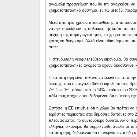
ανώμαλη προσγείωση που θα την αναγκάσει να επ
χρηματοπιστωτικό σύστημα, εν τω μεταξύ, παραμέ
Μετά από τρία χρόνια αποσύνθεσης, απαιτούνται
να εγκαταλείψουν τις πολιτικές της λιτότητας 
αύξηση της παραγωγικότητας, τα χρηματοπιστωτικ
χρέος να διαγραφεί. Αλλά είναι αδιανόητο ότι μπο
αυτές.
Η στενόμυαλη νεοφιλελεύθερη οικονομία, θα συνεχ
χρηματοπιστωτικές αγορές το έχουν διαισθανθεί 
Η καταστροφή είναι πιθανό να ξεκινήσει από τη
ύφεσης, που σε μεγάλο βαθμό οφείλεται στις Βρ
7% έως 9%, πάνω από το 14% περίπου του 2008
πάλι τους στόχους του δεδομένου ότι η ύφεση έχε
Ωστόσο, η ΕΕ επιμένει ότι η χώρα θα πρέπει να
τεράστιες περικοπές στις δημόσιες δαπάνες στο 
πλεονάσματος, το συντομότερο δυνατό. Αν οι πε
ελληνική οικονομία θα συρρικνωθεί ανελέητα το 
καταστροφή, δεδομένου ότι η ανεργία είναι ήδη 