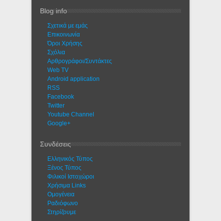
Blog info
Σχετικά με εμάς
Eπικοινωνία
Όροι Χρήσης
Σχόλια
Αρθρογράφοι/Συντάκτες
Web TV
Android application
RSS
Facebook
Twitter
Youtube Channel
Google+
Συνδέσεις
Ελληνικός Τύπος
Ξένος Τύπος
Φιλικοί Ιστοχώροι
Χρήσιμα Links
Ομογένεια
Ραδιόφωνο
Στηρίζουμε