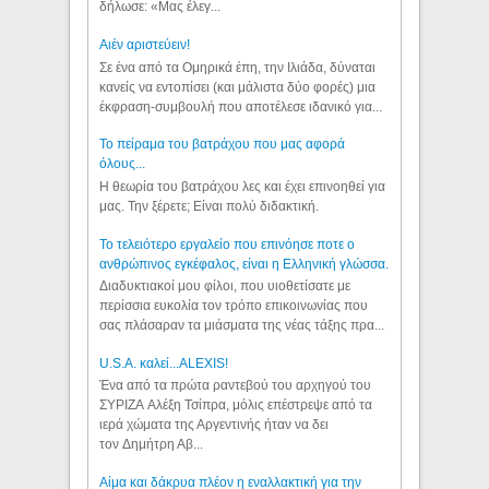
δήλωσε: «Μας έλεγ...
Aιέν αριστεύειν!
Σε ένα από τα Ομηρικά έπη, την Ιλιάδα, δύναται
κανείς να εντοπίσει (και μάλιστα δύο φορές) μια
έκφραση-συμβουλή που αποτέλεσε ιδανικό για...
Το πείραμα του βατράχου που μας αφορά
όλους...
Η θεωρία του βατράχου λες και έχει επινοηθεί για
μας. Την ξέρετε; Είναι πολύ διδακτική.
Το τελειότερο εργαλείο που επινόησε ποτε ο
ανθρώπινος εγκέφαλος, είναι η Ελληνική γλώσσα.
Διαδυκτιακοί μου φίλοι, που υιοθετίσατε με
περίσσια ευκολία τον τρόπο επικοινωνίας που
σας πλάσαραν τα μιάσματα της νέας τάξης πρα...
U.S.A. καλεί...ALEXIS!
Ένα από τα πρώτα ραντεβού του αρχηγού του
ΣΥΡΙΖΑ Αλέξη Τσίπρα, μόλις επέστρεψε από τα
ιερά χώματα της Αργεντινής ήταν να δει
τον Δημήτρη Αβ...
Αίμα και δάκρυα πλέον η εναλλακτική για την