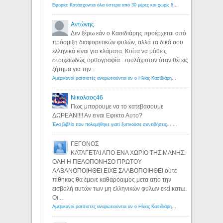
Εφορία: Κατάσχονται όλα ύστερα από 30 μέρες και χωρίς δικαστικές αποφάσεις - Λόγιος Ερμής
Αντώνης
Δεν ξέρω εάν ο Κασιδιάρης προέρχεται από
πρόσμιξη διαφορετικών φυλών, αλλά τα δικά σου
ελληνικά είναι για κλάματα. Κοίτα να μάθεις
στοιχειωδώς ορθογραφία...τουλάχιστον όταν θέτεις
ζήτημα για την...
Αμερικανοί ρατσιστές αναρωτιούνται αν ο Ηλίας Κασιδιάρης ανήκει στη λευκή φυλή... - Λόγιος Ερμής
Νικολαος46
Πως μπορουμε να το κατεβασουμε
ΔΩΡΕΑΝ!!!! Αν ειναι Εφικτο Αυτο?
Ένα βιβλίο που πολεμήθηκε γιατί ξυπνούσε συνειδήσεις... - Λόγιος Ερμής | Η γνώση ξεκινάει με την αναζήτηση...
ΓΕΓΟΝΟΣ
ΚΑΤΑΓΕΤΑΙ ΑΠΟ ΕΝΑ ΧΩΡΙΟ ΤΗΣ ΜΑΝΗΣ.
ΟΛΗ Η ΠΕΛΟΠΟΝΗΣΟ ΠΡΩΤΟΥ
ΑΛΒΑΝΟΠΟΙΗΘΕΙ ΕΙΧΕ ΣΛΑΒΟΠΟΙΗΘΕΙ ούτε
πίθηκος θα έμενε καθαρόαιμος μετα απο την
εισβολή αυτών των μη ελληνικών φυλων εκεί κατω.
Οι...
Αμερικανοί ρατσιστές αναρωτιούνται αν ο Ηλίας Κασιδιάρης ανήκει στη λευκή φυλή... - Λόγιος Ερμής