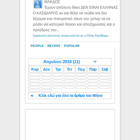
ΜΑΚΔΟΣ
Έχουν απόλυτο δίκιο ΔΕΝ ΕΙΝΑΙ ΕΛΛΗΝΑΣ
Ο ΚΑΣΙΔΙΑΡΗΣ αν και θέλει να νιώθει και δεν
δέχομαι ενα πνευματικό τέκνο του χιτλερ να να
μιλάει για κατοχικό δανειο και αποζημιώσεις και ο
πρόεδρος του...
Αμερικανοί ρατσιστές αναρωτιούνται αν ο Ηλίας Κασιδιάρης ανήκει στη λευκή φυλή... - Λόγιος Ερμής
PEOPLE
RECENT
POPULAR
Κυρ
Δευ
Τρι
Τετ
Πεμ
Παρ
Σαβ
◄
Κλίκ εδώ για όλα τα άρθρα του Μήνα