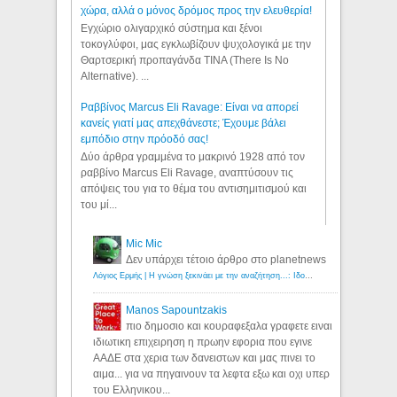
χώρα, αλλά ο μόνος δρόμος προς την ελευθερία!
Εγχώριο ολιγαρχικό σύστημα και ξένοι
τοκογλύφοι, μας εγκλωβίζουν ψυχολογικά με την
Θαρτσερική προπαγάνδα TINA (There Is No
Alternative). ...
Ραββίνος Marcus Eli Ravage: Είναι να απορεί
κανείς γιατί μας απεχθάνεστε; Έχουμε βάλει
εμπόδιο στην πρόοδό σας!
Δύο άρθρα γραμμένα το μακρινό 1928 από τον
ραββίνο Marcus Eli Ravage, αναπτύσουν τις
απόψεις του για το θέμα του αντισημιτισμού και
του μί...
Mic Mic
Δεν υπάρχει τέτοιο άρθρο στο planetnews
Λόγιος Ερμής | Η γνώση ξεκινάει με την αναζήτηση...: Ιδού οι 18 που χρωστούν 11 δις ευρώ!
Manos Sapountzakis
πιο δημοσιο και κουραφεξαλα γραφετε ειναι
ιδιωτικη επιχειρηση η πρωην εφορια που εγινε
ΑΑΔΕ στα χερια των δανειστων και μας πινει το
αιμα... για να πηγαινουν τα λεφτα εξω και οχι υπερ
του Ελληνικου...