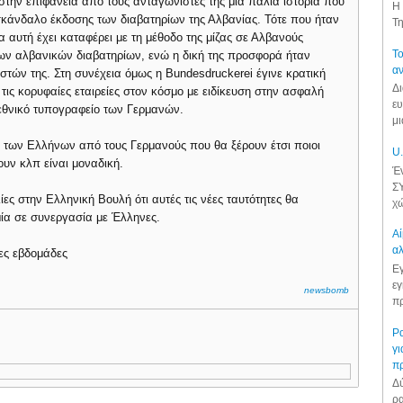
στην επιφάνεια από τους ανταγωνιστές της μια παλιά ιστορία που
Η 
 σκάνδαλο έκδοσης των διαβατηρίων της Αλβανίας. Τότε που ήταν
Τη
α αυτή έχει καταφέρει με τη μέθοδο της μίζας σε Αλβανούς
Το
των αλβανικών διαβατηρίων, ενώ η δική της προσφορά ήταν
αν
τών της. Στη συνέχεια όμως η Bundesdruckerei έγινε κρατική
Δι
 τις κορυφαίες εταιρείες στον κόσμο με ειδίκευση στην ασφαλή
ευ
 εθνικό τυπογραφείο των Γερμανών.
μι
α των Ελλήνων από τους Γερμανούς που θα ξέρουν έτσι ποιοι
U.
ουν κλπ είναι μοναδική.
Έν
ΣΥ
ες στην Ελληνική Βουλή ότι αυτές τις νέες ταυτότητες θα
χώ
μία σε συνεργασία με Έλληνες.
Αί
αλ
νες εβδομάδες
Εγ
εγ
newsbomb
πρ
Ρα
γι
π
Δύ
ρα