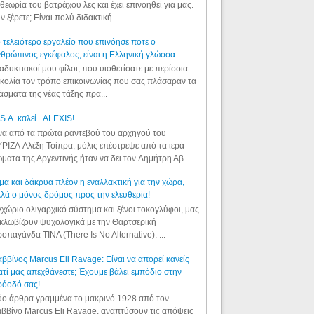
θεωρία του βατράχου λες και έχει επινοηθεί για μας.
ν ξέρετε; Είναι πολύ διδακτική.
 τελειότερο εργαλείο που επινόησε ποτε ο
θρώπινος εγκέφαλος, είναι η Ελληνική γλώσσα.
αδυκτιακοί μου φίλοι, που υιοθετίσατε με περίσσια
κολία τον τρόπο επικοινωνίας που σας πλάσαραν τα
άσματα της νέας τάξης πρα...
S.A. καλεί...ALEXIS!
α από τα πρώτα ραντεβού του αρχηγού του
ΡΙΖΑ Αλέξη Τσίπρα, μόλις επέστρεψε από τα ιερά
ματα της Αργεντινής ήταν να δει τον Δημήτρη Αβ...
μα και δάκρυα πλέον η εναλλακτική για την χώρα,
λά ο μόνος δρόμος προς την ελευθερία!
χώριο ολιγαρχικό σύστημα και ξένοι τοκογλύφοι, μας
κλωβίζουν ψυχολογικά με την Θαρτσερική
οπαγάνδα TINA (There Is No Alternative). ...
ββίνος Marcus Eli Ravage: Είναι να απορεί κανείς
ατί μας απεχθάνεστε; Έχουμε βάλει εμπόδιο στην
ρόοδό σας!
ο άρθρα γραμμένα το μακρινό 1928 από τον
ββίνο Marcus Eli Ravage, αναπτύσουν τις απόψεις