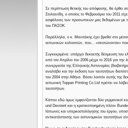
Σε περίπτωση θετικής του απόφασης, θα έρθει σ
Στυλιανίδη, ο οποίος το Φεβρουάριο του 2011 είχ
ασφάλειας των προσωπικών μας δεδομένων με την
του ΠΑΣΟΚ.
Παράλληλα, ο κ. Μανιτάκης έχει βρεθεί στο μέσο
ιαπωνικών κολοσσών, που... «σκοτώνονται» ποι
Συγκεκριμένα: υπάρχει δεκαετής δέσμευση του ελ
από τον Απρίλιο του 2006 μέχρι το 2016 για τη
συνεργασία της Ελληνικής Αστυνομίας (διαβατήρι
αναλάβει και την έκδοση των ταυτοτήτων διαπί
του 2004 στην Αθήνα. Βάσει λοιπόν αυτής της δε
ιαπωνική Toppan Printing Co Ltd πρέπει να λάβε
ταυτοτήτων.
Κάπου εδώ όμως εμφανίζονται δύο γερμανικοί κο
und Devrient και η κρατικοποιημένη πλέον Bunde
Ιάπωνες και υπερκοστολόγησης του έργου, υποστ
αντικατάστασης των αστυνομικών ταυτοτήτων εί