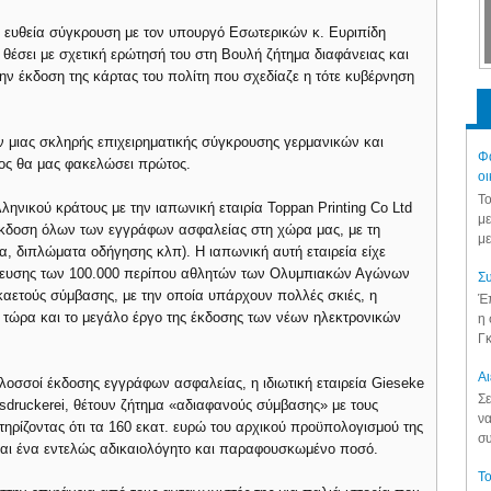
ε ευθεία σύγκρουση με τον υπουργό Εσωτερικών κ. Ευριπίδη
ε θέσει με σχετική ερώτησή του στη Βουλή ζήτημα διαφάνειας και
 έκδοση της κάρτας του πολίτη που σχεδίαζε η τότε κυβέρνηση
ν μιας σκληρής επιχειρηματικής σύγκρουσης γερμανικών και
Φά
ος θα μας φακελώσει πρώτος.
οι
Το
ληνικού κράτους με την ιαπωνική εταιρία Toppan Printing Co Ltd
με
ν έκδοση όλων των εγγράφων ασφαλείας στη χώρα μας, με τη
με
α, διπλώματα οδήγησης κλπ). Η ιαπωνική αυτή εταιρεία είχε
στευσης των 100.000 περίπου αθλητών των Ολυμπιακών Αγώνων
Συ
καετούς σύμβασης, με την οποία υπάρχουν πολλές σκιές, η
Έπ
ι τώρα και το μεγάλο έργο της έκδοσης των νέων ηλεκτρονικών
η 
Γκ
Aι
λοσσοί έκδοσης εγγράφων ασφαλείας, η ιδιωτική εταιρεία Gieseke
Σε
sdruckerei, θέτουν ζήτημα «αδιαφανούς σύμβασης» με τους
να
ηρίζοντας ότι τα 160 εκατ. ευρώ του αρχικού προϋπολογισμού της
συ
ναι ένα εντελώς αδικαιολόγητο και παραφουσκωμένο ποσό.
Το