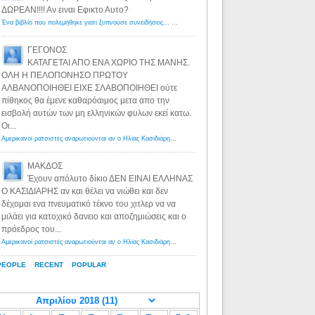
ΔΩΡΕΑΝ!!!! Αν ειναι Εφικτο Αυτο?
Ένα βιβλίο που πολεμήθηκε γιατί ξυπνούσε συνειδήσεις... - Λόγιος Ερμής | Η γνώση ξεκινάει με την αναζήτηση...
ΓΕΓΟΝΟΣ
ΚΑΤΑΓΕΤΑΙ ΑΠΟ ΕΝΑ ΧΩΡΙΟ ΤΗΣ ΜΑΝΗΣ.
ΟΛΗ Η ΠΕΛΟΠΟΝΗΣΟ ΠΡΩΤΟΥ
ΑΛΒΑΝΟΠΟΙΗΘΕΙ ΕΙΧΕ ΣΛΑΒΟΠΟΙΗΘΕΙ ούτε
πίθηκος θα έμενε καθαρόαιμος μετα απο την
εισβολή αυτών των μη ελληνικών φυλων εκεί κατω.
Οι...
Αμερικανοί ρατσιστές αναρωτιούνται αν ο Ηλίας Κασιδιάρης ανήκει στη λευκή φυλή... - Λόγιος Ερμής
·
8 yea
ΜΑΚΔΟΣ
Έχουν απόλυτο δίκιο ΔΕΝ ΕΙΝΑΙ ΕΛΛΗΝΑΣ
Ο ΚΑΣΙΔΙΑΡΗΣ αν και θέλει να νιώθει και δεν
δέχομαι ενα πνευματικό τέκνο του χιτλερ να να
μιλάει για κατοχικό δανειο και αποζημιώσεις και ο
πρόεδρος του...
Αμερικανοί ρατσιστές αναρωτιούνται αν ο Ηλίας Κασιδιάρης ανήκει στη λευκή φυλή... - Λόγιος Ερμής
·
8 yea
PEOPLE
RECENT
POPULAR