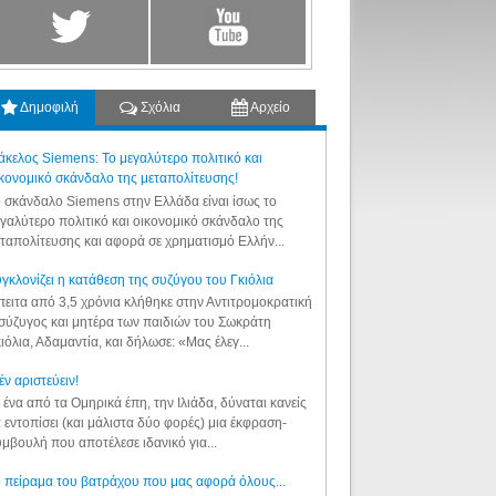
Δημοφιλή
Σχόλια
Αρχείο
κελος Siemens: Το μεγαλύτερο πολιτικό και
κονομικό σκάνδαλο της μεταπολίτευσης!
 σκάνδαλο Siemens στην Ελλάδα είναι ίσως το
γαλύτερο πολιτικό και οικονομικό σκάνδαλο της
ταπολίτευσης και αφορά σε χρηματισμό Ελλήν...
γκλονίζει η κατάθεση της συζύγου του Γκιόλια
ειτα από 3,5 χρόνια κλήθηκε στην Αντιτρομοκρατική
σύζυγος και μητέρα των παιδιών του Σωκράτη
ιόλια, Αδαμαντία, και δήλωσε: «Μας έλεγ...
έν αριστεύειν!
 ένα από τα Ομηρικά έπη, την Ιλιάδα, δύναται κανείς
 εντοπίσει (και μάλιστα δύο φορές) μια έκφραση-
μβουλή που αποτέλεσε ιδανικό για...
 πείραμα του βατράχου που μας αφορά όλους...