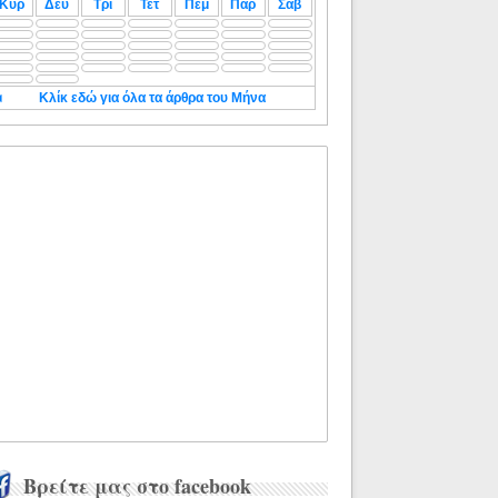
Κυρ
Δευ
Τρι
Τετ
Πεμ
Παρ
Σαβ
◄
Κλίκ εδώ για όλα τα άρθρα του Μήνα
Βρείτε μας στο facebook