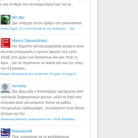
υ για το θέμα του αντισημιτισμού και του μί...
Mic Mic
Δεν υπάρχει τέτοιο άρθρο στο planetnews
Λόγιος Ερμής | Η γνώση ξεκινάει με την αναζήτηση...: Ιδού οι 18 που χρωστούν 11 δις ευρώ!
·
6 years ago
Manos Sapountzakis
πιο δημοσιο και κουραφεξαλα γραφετε ειναι
ιδιωτικη επιχειρηση η πρωην εφορια που εγινε
ΑΑΔΕ στα χερια των δανειστων και μας πινει το
αιμα... για να πηγαινουν τα λεφτα εξω και οχι υπερ
του Ελληνικου...
Εφορία: Κατάσχονται όλα ύστερα από 30 μέρες και χωρίς δικαστικές αποφάσεις - Λόγιος Ερμής
·
6 years ag
Αντώνης
Δεν ξέρω εάν ο Κασιδιάρης προέρχεται από
πρόσμιξη διαφορετικών φυλών, αλλά τα δικά σου
ελληνικά είναι για κλάματα. Κοίτα να μάθεις
στοιχειωδώς ορθογραφία...τουλάχιστον όταν θέτεις
ζήτημα για την...
Αμερικανοί ρατσιστές αναρωτιούνται αν ο Ηλίας Κασιδιάρης ανήκει στη λευκή φυλή... - Λόγιος Ερμής
·
7 yea
Νικολαος46
Πως μπορουμε να το κατεβασουμε