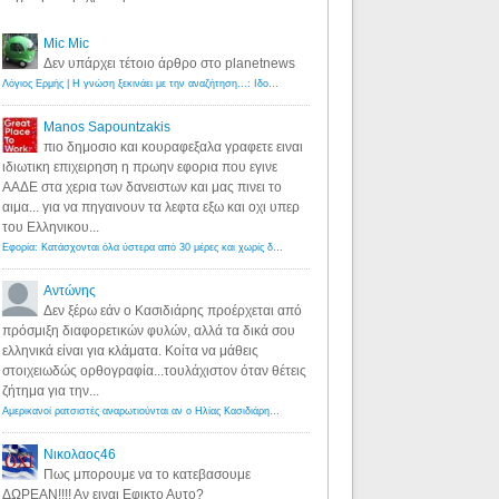
Mic Mic
Δεν υπάρχει τέτοιο άρθρο στο planetnews
Λόγιος Ερμής | Η γνώση ξεκινάει με την αναζήτηση...: Ιδού οι 18 που χρωστούν 11 δις ευρώ!
·
6 years ago
Manos Sapountzakis
πιο δημοσιο και κουραφεξαλα γραφετε ειναι
ιδιωτικη επιχειρηση η πρωην εφορια που εγινε
ΑΑΔΕ στα χερια των δανειστων και μας πινει το
αιμα... για να πηγαινουν τα λεφτα εξω και οχι υπερ
του Ελληνικου...
Εφορία: Κατάσχονται όλα ύστερα από 30 μέρες και χωρίς δικαστικές αποφάσεις - Λόγιος Ερμής
·
6 years ag
Αντώνης
Δεν ξέρω εάν ο Κασιδιάρης προέρχεται από
πρόσμιξη διαφορετικών φυλών, αλλά τα δικά σου
ελληνικά είναι για κλάματα. Κοίτα να μάθεις
στοιχειωδώς ορθογραφία...τουλάχιστον όταν θέτεις
ζήτημα για την...
Αμερικανοί ρατσιστές αναρωτιούνται αν ο Ηλίας Κασιδιάρης ανήκει στη λευκή φυλή... - Λόγιος Ερμής
·
7 yea
Νικολαος46
Πως μπορουμε να το κατεβασουμε
ΔΩΡΕΑΝ!!!! Αν ειναι Εφικτο Αυτο?