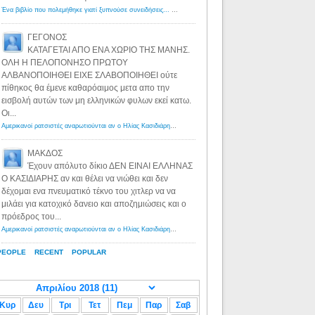
Ένα βιβλίο που πολεμήθηκε γιατί ξυπνούσε συνειδήσεις... - Λόγιος Ερμής | Η γνώση ξεκινάει με την αναζήτηση...
ΓΕΓΟΝΟΣ
ΚΑΤΑΓΕΤΑΙ ΑΠΟ ΕΝΑ ΧΩΡΙΟ ΤΗΣ ΜΑΝΗΣ.
ΟΛΗ Η ΠΕΛΟΠΟΝΗΣΟ ΠΡΩΤΟΥ
ΑΛΒΑΝΟΠΟΙΗΘΕΙ ΕΙΧΕ ΣΛΑΒΟΠΟΙΗΘΕΙ ούτε
πίθηκος θα έμενε καθαρόαιμος μετα απο την
εισβολή αυτών των μη ελληνικών φυλων εκεί κατω.
Οι...
Αμερικανοί ρατσιστές αναρωτιούνται αν ο Ηλίας Κασιδιάρης ανήκει στη λευκή φυλή... - Λόγιος Ερμής
·
8 yea
ΜΑΚΔΟΣ
Έχουν απόλυτο δίκιο ΔΕΝ ΕΙΝΑΙ ΕΛΛΗΝΑΣ
Ο ΚΑΣΙΔΙΑΡΗΣ αν και θέλει να νιώθει και δεν
δέχομαι ενα πνευματικό τέκνο του χιτλερ να να
μιλάει για κατοχικό δανειο και αποζημιώσεις και ο
πρόεδρος του...
Αμερικανοί ρατσιστές αναρωτιούνται αν ο Ηλίας Κασιδιάρης ανήκει στη λευκή φυλή... - Λόγιος Ερμής
·
8 yea
PEOPLE
RECENT
POPULAR
Κυρ
Δευ
Τρι
Τετ
Πεμ
Παρ
Σαβ