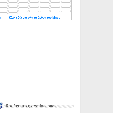
◄
Κλίκ εδώ για όλα τα άρθρα του Μήνα
Βρείτε μας στο facebook