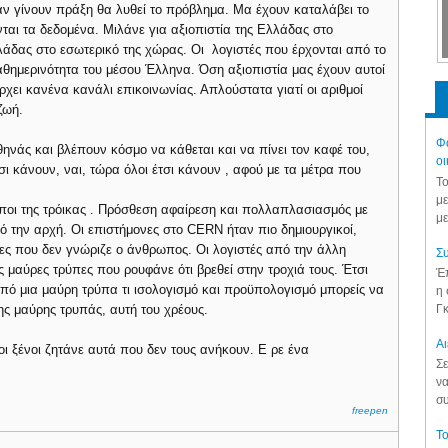
άν γίνουν πράξη θα λυθεί το πρόβλημα. Μα έχουν καταλάβει το
ται τα δεδομένα. Μιλάνε για αξιοπιστία της Ελλάδας στο
λλάδας στο εσωτερικό της χώρας. Οι λογιστές που έρχονται από το
αθημερινότητα του μέσου Έλληνα. Όση αξιοπιστία μας έχουν αυτοί
ρχει κανένα κανάλι επικοινωνίας. Απλούστατα γιατί οι αριθμοί
ζωή.
Φά
θηνάς και βλέπουν κόσμο να κάθεται και να πίνει τον καφέ του,
οι
ι κάνουν, ναι, τώρα όλοι έτσι κάνουν , αφού με τα μέτρα που
Το
με
ρωποι της τρόικας . Πρόσθεση αφαίρεση και πολλαπλασιασμός με
με
πό την αρχή. Οι επιστήμονες στο CERN ήταν πιο δημιουργικοί,
ες που δεν γνώριζε ο άνθρωπος. Οι λογιστές από την άλλη
Συ
 μαύρες τρύπες που ρουφάνε ότι βρεθεί στην τροχιά τους. Έτσι
Έπ
 Από μια μαύρη τρύπα τι ισολογισμό και προϋπολογισμό μπορείς να
η 
Γκ
ης μαύρης τρυπάς, αυτή του χρέους.
Aι
 οι ξένοι ζητάνε αυτά που δεν τους ανήκουν. Ε ρε ένα
Σε
να
συ
freepen
Το