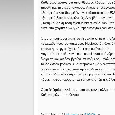
Κάθε μέρα μιλάνε για υποτιθέμενες λύσεις που ε
πρόβλημα; Δεν είναι σίγουρο. Ακόμα επεξεργάζον
εξωτερικό αλλά δεν μιλάνε για αξιοπιστία της Ε
εξωτερικό βλέπουν αριθμούς. Δεν βλέπουν την κ
, τόση και άλλη τόση έχουμε για αυτούς. Δεν υπά
είναι στα χαρτιά ενώ η καθημερινότητα είναι στη 
Όταν οι τροικανοί πάνε σε κεντρικά σημεία της Α
καταλαβαίνουν μονόπλευρα. Νομίζουν ότι όλοι έτσ
ζητάνε η ανεργία έχει φτάσει στο απόγειό της.
Λογιστές και πάλι λογιστές , αυτοί είναι οι άνθ
διαίρεση και αν δεν βγούνε τα νούμερα , πάλι α
τουλάχιστον βρήκαν ένα σωματίδιο με δυνατότητ
δημιουργούν τρύπες στον προϋπολογισμό, σαν τις
και το πολιτικό σύστημα μια μαύρη τρύπα είναι.
κάνεις , αφού χάνονται τα χρήματα υπέρ της άλλ
Ο λαός ζητάει αλλά , ο πολιτικός κάνει άλλα και
Κολοκοτρώνη που θέλετε.
Αναρτήθηκε από
Unknown
στις
5:00:00 μ.μ.