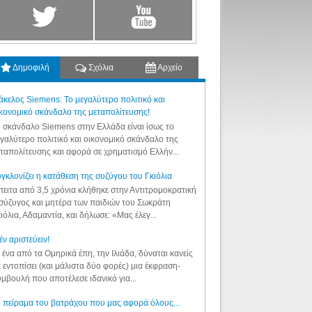
Δημοφιλή
Σχόλια
Αρχείο
κελος Siemens: Το μεγαλύτερο πολιτικό και
κονομικό σκάνδαλο της μεταπολίτευσης!
 σκάνδαλο Siemens στην Ελλάδα είναι ίσως το
γαλύτερο πολιτικό και οικονομικό σκάνδαλο της
ταπολίτευσης και αφορά σε χρηματισμό Ελλήν...
γκλονίζει η κατάθεση της συζύγου του Γκιόλια
ειτα από 3,5 χρόνια κλήθηκε στην Αντιτρομοκρατική
σύζυγος και μητέρα των παιδιών του Σωκράτη
ιόλια, Αδαμαντία, και δήλωσε: «Μας έλεγ...
έν αριστεύειν!
 ένα από τα Ομηρικά έπη, την Ιλιάδα, δύναται κανείς
 εντοπίσει (και μάλιστα δύο φορές) μια έκφραση-
μβουλή που αποτέλεσε ιδανικό για...
 πείραμα του βατράχου που μας αφορά όλους...