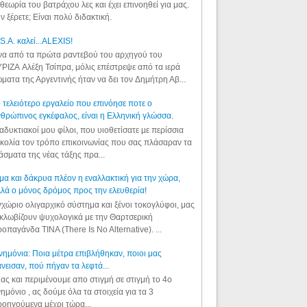
θεωρία του βατράχου λες και έχει επινοηθεί για μας.
ν ξέρετε; Είναι πολύ διδακτική.
S.A. καλεί...ALEXIS!
α από τα πρώτα ραντεβού του αρχηγού του
ΡΙΖΑ Αλέξη Τσίπρα, μόλις επέστρεψε από τα ιερά
ματα της Αργεντινής ήταν να δει τον Δημήτρη Αβ...
 τελειότερο εργαλείο που επινόησε ποτε ο
θρώπινος εγκέφαλος, είναι η Ελληνική γλώσσα.
αδυκτιακοί μου φίλοι, που υιοθετίσατε με περίσσια
κολία τον τρόπο επικοινωνίας που σας πλάσαραν τα
άσματα της νέας τάξης πρα...
μα και δάκρυα πλέον η εναλλακτική για την χώρα,
λά ο μόνος δρόμος προς την ελευθερία!
χώριο ολιγαρχικό σύστημα και ξένοι τοκογλύφοι, μας
κλωβίζουν ψυχολογικά με την Θαρτσερική
οπαγάνδα TINA (There Is No Alternative). ...
ημόνια: Ποια μέτρα επιβλήθηκαν, ποιοι μας
νεισαν, πού πήγαν τα λεφτά...
ας και περιμένουμε απο στιγμή σε στιγμή το 4ο
ημόνιο , ας δούμε όλα τα στοιχεία για τα 3
οηγούμενα μέχρι τώρα...