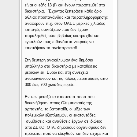
είναι οι εξής 13 (!) και έχουν παραπεμθεί στα
δικαστήρια. ΄Εχοντας ξεπεράσει κάθε όριο
άθλιας προπαγάνδας και παραπληροφόρησης
αναφέρουν π.χ. στον ΟΑΕΕ μερικές χιλιάδες
επιταγές συντάξεων που δεν έχουν
παραληφθεί, ούτε βεβαίως εισπραχθεί και
εγκαλούν τους πιθανότατα νεκρούς να
επιστέψουν τα ανείσπρακτα!!!
Στη δεύτερη ανακάλυψαν ένα δημόσιο
υπάλληλο στα δικαστήρια με καταθέσεις
μερικών εκ. Ευρώ και στη συνέχεια
ανακοινώνουν και τις άλλες περιπτώσεις απο
300 έως 700 χιλιάδες ευρώ…
Εν των μεταξύ τα απίστευτα ποσά που
διακινήθηκαν στους Ολυμπιακούς της
αρπαχτής, το βατοπαίδι, οι μίζες των
πολεμικών εξοπλισμών, οι εκατοντάδες
συμβάσεις και αναθέσεις έργων σε ιδιώτες
απο ΔΕΚΟ, ΟΤΑ, δημόσιους οργανισμούς δεν
πρόκειται ποτέ να ελεγθούν και δεν είχαμε και