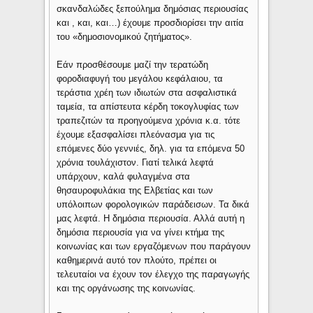
σκανδαλώδες ξεπούλημα δημόσιας περιουσίας
και , και, και…) έχουμε προσδιορίσει την αιτία
του «δημοσιονομικού ζητήματος».
Εάν προσθέσουμε μαζί την τερατώδη
φοροδιαφυγή του μεγάλου κεφάλαιου, τα
τεράστια χρέη των ιδιωτών στα ασφαλιστικά
ταμεία, τα απίστευτα κέρδη τοκογλυφίας των
τραπεζιτών τα προηγούμενα χρόνια κ.α. τότε
έχουμε εξασφαλίσει πλεόνασμα για τις
επόμενες δύο γεννιές, δηλ. για τα επόμενα 50
χρόνια τουλάχιστον. Γιατί τελικά λεφτά
υπάρχουν, καλά φυλαγμένα στα
θησαυροφυλάκια της Ελβετίας και των
υπόλοιπων φορολογικών παράδεισων. Τα δικά
μας λεφτά. Η δημόσια περιουσία. Αλλά αυτή η
δημόσια περιουσία για να γίνει κτήμα της
κοινωνίας και των εργαζόμενων που παράγουν
καθημερινά αυτό τον πλούτο, πρέπει οι
τελευταίοι να έχουν τον έλεγχο της παραγωγής
και της οργάνωσης της κοινωνίας.