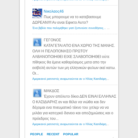
Νικολαος46
Πως μπορουμε να το κατεβασουμε
ΔΩΡΕΑΝ!!!! Αν ειναι Εφικτο Αυτο?
Ένα βιβλίο που πολεμήθηκε γιατί ξυπνούσε συνειδήσεις... - Λόγιος Ερμής | Η γνώση ξεκινάει με την αναζήτηση...
ΓΕΓΟΝΟΣ
ΚΑΤΑΓΕΤΑΙ ΑΠΟ ΕΝΑ ΧΩΡΙΟ ΤΗΣ ΜΑΝΗΣ.
ΟΛΗ Η ΠΕΛΟΠΟΝΗΣΟ ΠΡΩΤΟΥ
ΑΛΒΑΝΟΠΟΙΗΘΕΙ ΕΙΧΕ ΣΛΑΒΟΠΟΙΗΘΕΙ ούτε
πίθηκος θα έμενε καθαρόαιμος μετα απο την
εισβολή αυτών των μη ελληνικών φυλων εκεί κατω.
Οι...
Αμερικανοί ρατσιστές αναρωτιούνται αν ο Ηλίας Κασιδιάρης ανήκει στη λευκή φυλή... - Λόγιος Ερμής
ΜΑΚΔΟΣ
Έχουν απόλυτο δίκιο ΔΕΝ ΕΙΝΑΙ ΕΛΛΗΝΑΣ
Ο ΚΑΣΙΔΙΑΡΗΣ αν και θέλει να νιώθει και δεν
δέχομαι ενα πνευματικό τέκνο του χιτλερ να να
μιλάει για κατοχικό δανειο και αποζημιώσεις και ο
πρόεδρος του...
Αμερικανοί ρατσιστές αναρωτιούνται αν ο Ηλίας Κασιδιάρης ανήκει στη λευκή φυλή... - Λόγιος Ερμής
PEOPLE
RECENT
POPULAR