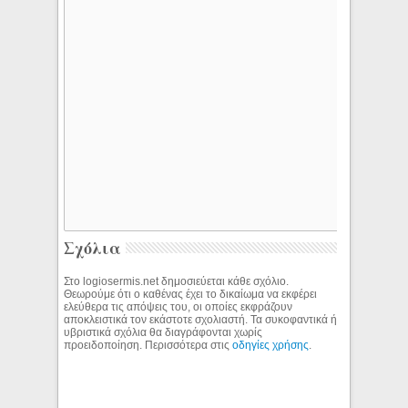
Σχόλια
Στο logiosermis.net δημοσιεύεται κάθε σχόλιο.
Θεωρούμε ότι ο καθένας έχει το δικαίωμα να εκφέρει
ελεύθερα τις απόψεις του, οι οποίες εκφράζουν
αποκλειστικά τον εκάστοτε σχολιαστή. Τα συκοφαντικά ή
υβριστικά σχόλια θα διαγράφονται χωρίς
προειδοποίηση. Περισσότερα στις
οδηγίες χρήσης
.