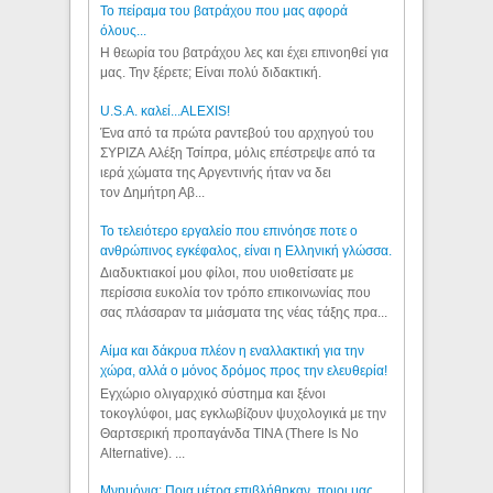
Το πείραμα του βατράχου που μας αφορά
όλους...
Η θεωρία του βατράχου λες και έχει επινοηθεί για
μας. Την ξέρετε; Είναι πολύ διδακτική.
U.S.A. καλεί...ALEXIS!
Ένα από τα πρώτα ραντεβού του αρχηγού του
ΣΥΡΙΖΑ Αλέξη Τσίπρα, μόλις επέστρεψε από τα
ιερά χώματα της Αργεντινής ήταν να δει
τον Δημήτρη Αβ...
Το τελειότερο εργαλείο που επινόησε ποτε ο
ανθρώπινος εγκέφαλος, είναι η Ελληνική γλώσσα.
Διαδυκτιακοί μου φίλοι, που υιοθετίσατε με
περίσσια ευκολία τον τρόπο επικοινωνίας που
σας πλάσαραν τα μιάσματα της νέας τάξης πρα...
Αίμα και δάκρυα πλέον η εναλλακτική για την
χώρα, αλλά ο μόνος δρόμος προς την ελευθερία!
Εγχώριο ολιγαρχικό σύστημα και ξένοι
τοκογλύφοι, μας εγκλωβίζουν ψυχολογικά με την
Θαρτσερική προπαγάνδα TINA (There Is No
Alternative). ...
Μνημόνια: Ποια μέτρα επιβλήθηκαν, ποιοι μας