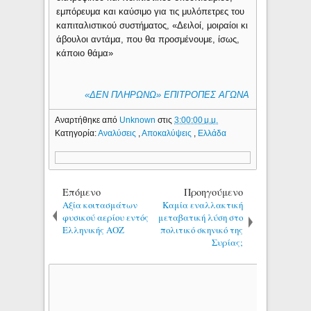
εμπόρευμα και καύσιμο για τις μυλόπετρες του
καπιταλιστικού συστήματος, «Δειλοί, μοιραίοι κι
άβουλοι αντάμα, που θα προσμένουμε, ίσως,
κάποιο θάμα»
«ΔΕΝ ΠΛΗΡΩΝΩ» ΕΠΙΤΡΟΠΕΣ ΑΓΩΝΑ
Αναρτήθηκε από
Unknown
στις
3:00:00 μ.μ.
Κατηγορία:
Αναλύσεις
,
Αποκαλύψεις
,
Ελλάδα
Επόμενο
Προηγούμενο
Αξία κοιτασμάτων
Καμία εναλλακτική
φυσικού αερίου εντός
μεταβατική λύση στο
Ελληνικής ΑΟΖ
πολιτικό σκηνικό της
Συρίας;