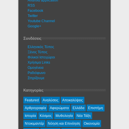
Android application
RSS
Facebook
Twitter
Youtube Channel
Google+
Συνδέσεις
Ελληνικός Τύπος
Ξένος Τύπος
Φιλικοί Ιστοχώροι
Χρήσιμα Links
Ομογένεια
Ραδιόφωνο
Στηρίζουμε
Κατηγορίες
Featured
Αναλύσεις
Αποκαλύψεις
Αρθρογραφία
Αφιερώματα
Ελλάδα
Επιστήμη
Ιστορία
Κόσμος
Μυθολογία
Νέα Τάξη
Ντοκιμαντέρ
Νόηση και Επινόηση
Οικονομία