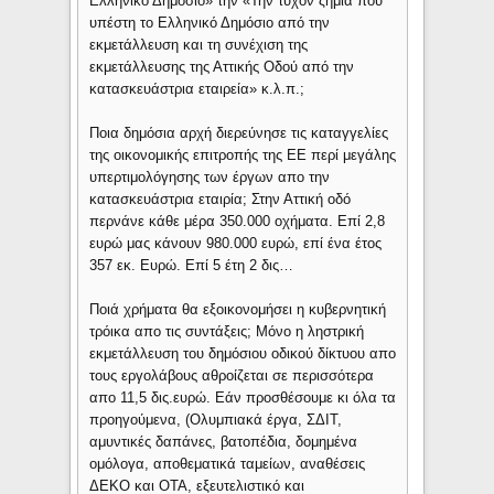
Ελληνικό Δημόσιο» την «Την τυχόν ζημία που
υπέστη το Ελληνικό Δημόσιο από την
εκμετάλλευση και τη συνέχιση της
εκμετάλλευσης της Αττικής Οδού από την
κατασκευάστρια εταιρεία» κ.λ.π.;
Ποια δημόσια αρχή διερεύνησε τις καταγγελίες
της οικονομικής επιτροπής της ΕΕ περί μεγάλης
υπερτιμολόγησης των έργων απο την
κατασκευάστρια εταιρία; Στην Αττική οδό
περνάνε κάθε μέρα 350.000 οχήματα. Επί 2,8
ευρώ μας κάνουν 980.000 ευρώ, επί ένα έτος
357 εκ. Ευρώ. Επί 5 έτη 2 δις…
Ποιά χρήματα θα εξοικονομήσει η κυβερνητική
τρόικα απο τις συντάξεις; Μόνο η ληστρική
εκμετάλλευση του δημόσιου οδικού δίκτυου απο
τους εργολάβους αθροίζεται σε περισσότερα
απο 11,5 δις.ευρώ. Εάν προσθέσουμε κι όλα τα
προηγούμενα, (Ολυμπιακά έργα, ΣΔΙΤ,
αμυντικές δαπάνες, βατοπέδια, δομημένα
ομόλογα, αποθεματικά ταμείων, αναθέσεις
ΔΕΚΟ και ΟΤΑ, εξευτελιστικό και