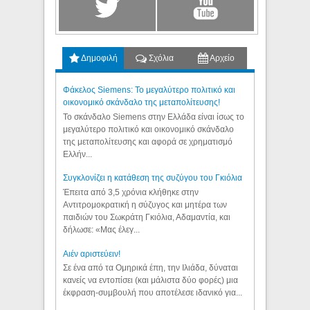
Δημοφιλή
Σχόλια
Αρχείο
Φάκελος Siemens: Το μεγαλύτερο πολιτικό και
οικονομικό σκάνδαλο της μεταπολίτευσης!
Το σκάνδαλο Siemens στην Ελλάδα είναι ίσως το
μεγαλύτερο πολιτικό και οικονομικό σκάνδαλο
της μεταπολίτευσης και αφορά σε χρηματισμό
Ελλήν...
Συγκλονίζει η κατάθεση της συζύγου του Γκιόλια
Έπειτα από 3,5 χρόνια κλήθηκε στην
Αντιτρομοκρατική η σύζυγος και μητέρα των
παιδιών του Σωκράτη Γκιόλια, Αδαμαντία, και
δήλωσε: «Μας έλεγ...
Aιέν αριστεύειν!
Σε ένα από τα Ομηρικά έπη, την Ιλιάδα, δύναται
κανείς να εντοπίσει (και μάλιστα δύο φορές) μια
έκφραση-συμβουλή που αποτέλεσε ιδανικό για...