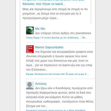
δάνεισαν, πού πήγαν τα λεφτά...
Μιας και περιμένουμε απο στιγμή σε στιγμή το 4ο
μνημόνιο , ας δούμε όλα τα στοιχεία για τα 3
προηγούμενα μέχρι τώρα...
Mic Mic
Δεν υπάρχει τέτοιο άρθρο στο planetnews
Λόγιος Ερμής | Η γνώση ξεκινάει με την αναζήτηση...: Ιδού οι 18 που χρωστούν 11 δις ευρώ!
Manos Sapountzakis
πιο δημοσιο και κουραφεξαλα γραφετε ειναι
ιδιωτικη επιχειρηση η πρωην εφορια που εγινε
ΑΑΔΕ στα χερια των δανειστων και μας πινει το
αιμα... για να πηγαινουν τα λεφτα εξω και οχι υπερ
του Ελληνικου...
Εφορία: Κατάσχονται όλα ύστερα από 30 μέρες και χωρίς δικαστικές αποφάσεις - Λόγιος Ερμής
Αντώνης
Δεν ξέρω εάν ο Κασιδιάρης προέρχεται από
πρόσμιξη διαφορετικών φυλών, αλλά τα δικά σου
ελληνικά είναι για κλάματα. Κοίτα να μάθεις
στοιχειωδώς ορθογραφία...τουλάχιστον όταν θέτεις
ζήτημα για την...
Αμερικανοί ρατσιστές αναρωτιούνται αν ο Ηλίας Κασιδιάρης ανήκει στη λευκή φυλή... - Λόγιος Ερμής