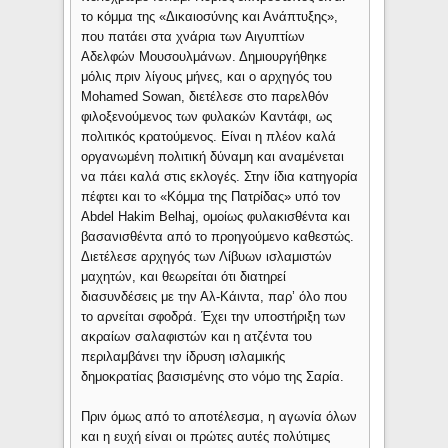
το κόμμα της «Δικαιοσύνης και Ανάπτυξης»,
που πατάει στα χνάρια των Αιγυπτίων
Αδελφών Μουσουλμάνων. Δημιουργήθηκε
μόλις πριν λίγους μήνες, και ο αρχηγός του
Mohamed Sowan, διετέλεσε στο παρελθόν
φιλοξενούμενος των φυλακών Καντάφι, ως
πολιτικός κρατούμενος. Είναι η πλέον καλά
οργανωμένη πολιτική δύναμη και αναμένεται
να πάει καλά στις εκλογές. Στην ίδια κατηγορία
πέφτει και το «Κόμμα της Πατρίδας» υπό τον
Abdel Hakim Belhaj, ομοίως φυλακισθέντα και
βασανισθέντα από το προηγούμενο καθεστώς.
Διετέλεσε αρχηγός των Λίβυων ισλαμιστών
μαχητών, και θεωρείται ότι διατηρεί
διασυνδέσεις με την Αλ-Κάιντα, παρ’ όλο που
το αρνείται σφοδρά. Έχει την υποστήριξη των
ακραίων σαλαφιστών και η ατζέντα του
περιλαμβάνει την ίδρυση ισλαμικής
δημοκρατίας βασισμένης στο νόμο της Σαρία.
Πριν όμως από το αποτέλεσμα, η αγωνία όλων
και η ευχή είναι οι πρώτες αυτές πολύτιμες