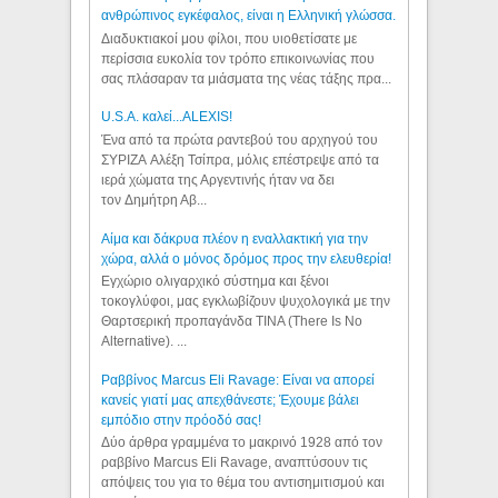
ανθρώπινος εγκέφαλος, είναι η Ελληνική γλώσσα.
Διαδυκτιακοί μου φίλοι, που υιοθετίσατε με
περίσσια ευκολία τον τρόπο επικοινωνίας που
σας πλάσαραν τα μιάσματα της νέας τάξης πρα...
U.S.A. καλεί...ALEXIS!
Ένα από τα πρώτα ραντεβού του αρχηγού του
ΣΥΡΙΖΑ Αλέξη Τσίπρα, μόλις επέστρεψε από τα
ιερά χώματα της Αργεντινής ήταν να δει
τον Δημήτρη Αβ...
Αίμα και δάκρυα πλέον η εναλλακτική για την
χώρα, αλλά ο μόνος δρόμος προς την ελευθερία!
Εγχώριο ολιγαρχικό σύστημα και ξένοι
τοκογλύφοι, μας εγκλωβίζουν ψυχολογικά με την
Θαρτσερική προπαγάνδα TINA (There Is No
Alternative). ...
Ραββίνος Marcus Eli Ravage: Είναι να απορεί
κανείς γιατί μας απεχθάνεστε; Έχουμε βάλει
εμπόδιο στην πρόοδό σας!
Δύο άρθρα γραμμένα το μακρινό 1928 από τον
ραββίνο Marcus Eli Ravage, αναπτύσουν τις
απόψεις του για το θέμα του αντισημιτισμού και