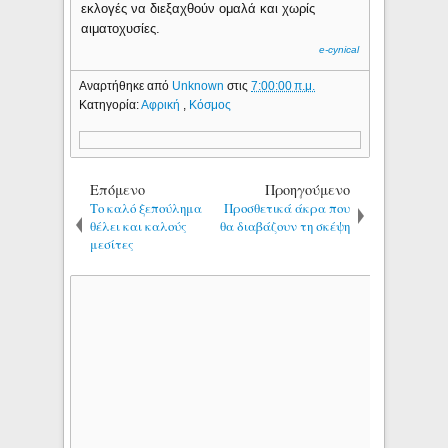
εκλογές να διεξαχθούν ομαλά και χωρίς
αιματοχυσίες.
e-cynical
Αναρτήθηκε από
Unknown
στις
7:00:00 π.μ.
Κατηγορία:
Αφρική
,
Κόσμος
Επόμενο
Προηγούμενο
Το καλό ξεπούλημα
Προσθετικά άκρα που
θέλει και καλούς
θα διαβάζουν τη σκέψη
μεσίτες