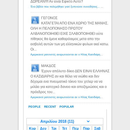
ΔΩΡΕΑΝ!!!! Αν ειναι Εφικτο Αυτο?
Ένα βιβλίο που πολεμήθηκε γιατί ξυπνούσε συνειδήσεις... - Λόγιος Ερμής | Η γνώση ξεκινάει με την αναζήτηση...
ΓΕΓΟΝΟΣ
ΚΑΤΑΓΕΤΑΙ ΑΠΟ ΕΝΑ ΧΩΡΙΟ ΤΗΣ ΜΑΝΗΣ.
ΟΛΗ Η ΠΕΛΟΠΟΝΗΣΟ ΠΡΩΤΟΥ
ΑΛΒΑΝΟΠΟΙΗΘΕΙ ΕΙΧΕ ΣΛΑΒΟΠΟΙΗΘΕΙ ούτε
πίθηκος θα έμενε καθαρόαιμος μετα απο την
εισβολή αυτών των μη ελληνικών φυλων εκεί κατω.
Οι...
Αμερικανοί ρατσιστές αναρωτιούνται αν ο Ηλίας Κασιδιάρης ανήκει στη λευκή φυλή... - Λόγιος Ερμής
ΜΑΚΔΟΣ
Έχουν απόλυτο δίκιο ΔΕΝ ΕΙΝΑΙ ΕΛΛΗΝΑΣ
Ο ΚΑΣΙΔΙΑΡΗΣ αν και θέλει να νιώθει και δεν
δέχομαι ενα πνευματικό τέκνο του χιτλερ να να
μιλάει για κατοχικό δανειο και αποζημιώσεις και ο
πρόεδρος του...
Αμερικανοί ρατσιστές αναρωτιούνται αν ο Ηλίας Κασιδιάρης ανήκει στη λευκή φυλή... - Λόγιος Ερμής
PEOPLE
RECENT
POPULAR
Κυρ
Δευ
Τρι
Τετ
Πεμ
Παρ
Σαβ