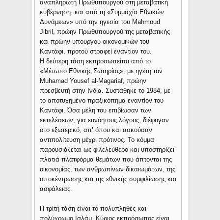
αναπληρωτή Πρωθυπουργού στη μεταβατική
κυβέρνηση, και από τη «Συμμαχία Εθνικών
Δυνάμεων» υπό την ηγεσία του Mahmoud
Jibril, πρώην Πρωθυπουργού της μεταβατικής
και πρώην υπουργού οικονομικών του
Καντάφι, προτού στραφεί εναντίον του.
Η δεύτερη τάση εκπροσωπείται από το
«Μέτωπο Εθνικής Σωτηρίας», με ηγέτη τον
Muhamad Yousef al-Magariaf, πρώην
πρεσβευτή στην Ινδία. Συστάθηκε το 1984, με
το αποτυχημένο πραξικόπημα εναντίον του
Καντάφι. Όσα μέλη του επιβίωσαν των
εκτελέσεων, για ευνόητους λόγους, διέφυγαν
στο εξωτερικό, απ’ όπου και ασκούσαν
αντιπολίτευση μέχρι πρότινος. Το κόμμα
παρουσιάζεται ως φιλελεύθερο και υποστηρίζει
πλατιά πλατφόρμα θεμάτων που άπτονται της
οικονομίας, των ανθρωπίνων δικαιωμάτων, της
αποκέντρωσης και της εθνικής συμφιλίωσης και
ασφάλειας.
Η τρίτη τάση είναι το πολυπληθές και
πολύχρωμο Ισλάμ. Κύριος εκπρόσωπος είναι