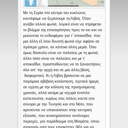
Με τη Συρία στο κέντρο του κυκλώνα,
κοντέψαμε να ξεχάσουμε τη Λιβύη. Όταν
ανάβει αλλού φωτιά, λογικό είναι να στρέφεται
το βλέμμα της επικαιρότητας προς τα κει και να
μειώνεται το ενδιαφέρον για τ’ αποκαΐδια, που
μια άλλη εξ ίσου δυνατή φωτιά είχε αφήσει σε
πρότερο χρόνο, σε κάποια άλλη μεριά. Όσο
όμως δύσκολο είναι να παλεύεις με τη φωτιά,
άλλο τόσο είναι να παλεύεις και με τ’
αποκαΐδια, προσπαθώντας να τα ξαναστήσεις
όλα απ’ την αρχή και σε μια άλλη βάση,
διαφορετική. Κι η Λιβύη βρίσκεται σε μια
παρόμοια αβέβαιη κατάσταση, σχετικά ήρεμη
σε σχέση με την κόλαση της προηγούμενης
χρονιάς, αλλά ακόμα με ισχυρά ένοπλα
καπετανάτα, κυρίως στις πόλεις κοντά στα
σύνορα με την Τυνησία και στο Νότο, που
αρνούνται να υπακούσουν στην κεντρική
εξουσία, που ανακηρύσσουν αυτόνομες
περιοχές, για παράδειγμα στη Μισράτα, όπου
απαιτούν από τους επισκέπτες βίζα για να