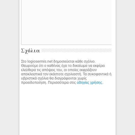
Σχόλια
Στο logiosermis.net δημοσιεύεται κάθε σχόλιο.
Θεωρούμε ότι ο καθένας έχει το δικαίωμα να εκφέρει
ελεύθερα τις απόψεις του, οι οποίες εκφράζουν
αποκλειστικά τον εκάστοτε σχολιαστή. Τα συκοφαντικά ή
υβριστικά σχόλια θα διαγράφονται χωρίς
προειδοποίηση. Περισσότερα στις
οδηγίες χρήσης
.