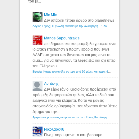
του μί...
Mic Mic
Δεν υπάρχει τέτοιο άρθρο στο planetnews
Λόγιος Ερμής | Η γνώση ξεκινάει με την αναζήτηση...: Ιδού οι 18 που χρωστούν 11 δις ευρώ!
Manos Sapountzakis
πιο δημοσιο και κουραφεξαλα γραφετε ειναι
ιδιωτικη επιχειρηση η πρωην εφορια που εγινε
ΑΑΔΕ στα χερια των δανειστων και μας πινει το
αιμα... για να πηγαινουν τα λεφτα εξω και οχι υπερ
του Ελληνικου...
Εφορία: Κατάσχονται όλα ύστερα από 30 μέρες και χωρίς δικαστικές αποφάσεις - Λόγιος Ερμής
Αντώνης
Δεν ξέρω εάν ο Κασιδιάρης προέρχεται από
πρόσμιξη διαφορετικών φυλών, αλλά τα δικά σου
ελληνικά είναι για κλάματα. Κοίτα να μάθεις
στοιχειωδώς ορθογραφία...τουλάχιστον όταν θέτεις
ζήτημα για την...
Αμερικανοί ρατσιστές αναρωτιούνται αν ο Ηλίας Κασιδιάρης ανήκει στη λευκή φυλή... - Λόγιος Ερμής
Νικολαος46
Πως μπορουμε να το κατεβασουμε