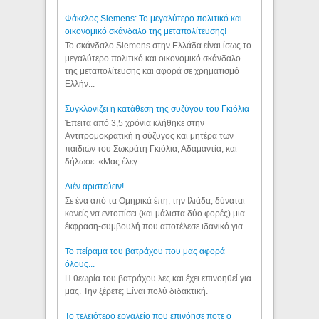
Φάκελος Siemens: Το μεγαλύτερο πολιτικό και
οικονομικό σκάνδαλο της μεταπολίτευσης!
Το σκάνδαλο Siemens στην Ελλάδα είναι ίσως το
μεγαλύτερο πολιτικό και οικονομικό σκάνδαλο
της μεταπολίτευσης και αφορά σε χρηματισμό
Ελλήν...
Συγκλονίζει η κατάθεση της συζύγου του Γκιόλια
Έπειτα από 3,5 χρόνια κλήθηκε στην
Αντιτρομοκρατική η σύζυγος και μητέρα των
παιδιών του Σωκράτη Γκιόλια, Αδαμαντία, και
δήλωσε: «Μας έλεγ...
Aιέν αριστεύειν!
Σε ένα από τα Ομηρικά έπη, την Ιλιάδα, δύναται
κανείς να εντοπίσει (και μάλιστα δύο φορές) μια
έκφραση-συμβουλή που αποτέλεσε ιδανικό για...
Το πείραμα του βατράχου που μας αφορά
όλους...
Η θεωρία του βατράχου λες και έχει επινοηθεί για
μας. Την ξέρετε; Είναι πολύ διδακτική.
Το τελειότερο εργαλείο που επινόησε ποτε ο