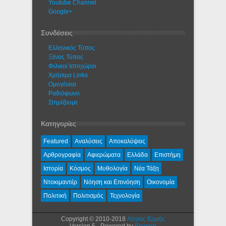
Youtube Channel
Google+
Συνδέσεις
Ελληνικός Τύπος
Ξένος Τύπος
Φιλικοί Ιστοχώροι
Χρήσιμα Links
Ομογένεια
Ραδιόφωνο
Στηρίζουμε
Κατηγορίες
Featured
Αναλύσεις
Αποκαλύψεις
Αρθρογραφία
Αφιερώματα
Ελλάδα
Επιστήμη
Ιστορία
Κόσμος
Μυθολογία
Νέα Τάξη
Ντοκιμαντέρ
Νόηση και Επινόηση
Οικονομία
Πολιτική
Πολιτισμός
Τεχνολογία
Copyright © 2010-2018
Λόγιος Ερμής
Version 5 - Powered by
Blogger