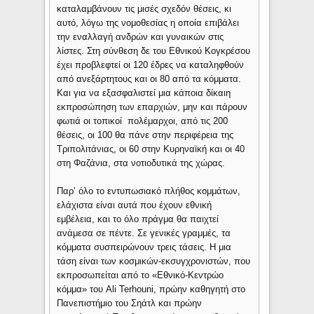
καταλαμβάνουν τις μισές σχεδόν θέσεις, κι
αυτό, λόγω της νομοθεσίας η οποία επιβάλει
την εναλλαγή ανδρών και γυναικών στις
λίστες. Στη σύνθεση δε του Εθνικού Κογκρέσου
έχει προβλεφτεί οι 120 έδρες να καταληφθούν
από ανεξάρτητους και οι 80 από τα κόμματα.
Και για να εξασφαλιστεί μια κάποια δίκαιη
εκπροσώπηση των επαρχιών, μην και πάρουν
φωτιά οι τοπικοί πολέμαρχοι, από τις 200
θέσεις, οι 100 θα πάνε στην περιφέρεια της
Τριπολιτάνιας, οι 60 στην Κυρηναϊκή και οι 40
στη Φαζάνια, στα νοτιοδυτικά της χώρας.
Παρ’ όλο το εντυπωσιακό πλήθος κομμάτων,
ελάχιστα είναι αυτά που έχουν εθνική
εμβέλεια, και το όλο πράγμα θα παιχτεί
ανάμεσα σε πέντε. Σε γενικές γραμμές, τα
κόμματα συσπειρώνουν τρεις τάσεις. Η μια
τάση είναι των κοσμικών-εκσυγχρονιστών, που
εκπροσωπείται από το «Εθνικό-Κεντρώο
κόμμα» του Ali Terhouni, πρώην καθηγητή στο
Πανεπιστήμιο του Σηάτλ και πρώην