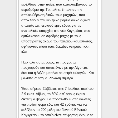
εισέλθουν στην πόλη, που καταλαμβάνουν το
αεροδρόμιο της Τρίπολης, ζητώντας την
απελευθέρωση δικών τους μαχητών, που
αποκλείουν τον κεντρικό βόρειο οδικό άξονα
απαιτώντας περισσότερες έδρες για τις
ανατολικές επαρχίες στο νέο Κογκρέσο, που
εμπλέκονται σε σφοδρές μάχες με τους
υποστηρικτές ακόμα του παλαιού καθεστώτος,
αφήνοντας πίσω τους δεκάδες νεκρούς, κλπ,
κλπ.
Παρ’ όλα αυτά, όμως, τα πράγματα
προχωρούν και όπως έγινε με την Αίγυπτο,
έτσι και η Λιβύη μπαίνει σε σειρά εκλογών. Και
μάλιστα σύντομα, δηλαδή σήμερα.
Έτσι, σήμερα Σάββατο, στις 7 Ιουλίου, περίπου
2.9 εκατ. Λίβυοι, το 80% απ’ όσους έχουν
δικαίωμα ψήφου θα προσέλθουν στις κάλπες
για πρώτη φορά εδώ και 42 χρόνια, για να
εκλέξουν τα 200 μέλη του Γενικού Εθνικού
Κογκρέσου, το οποίο είναι επιφορτισμένο με τα