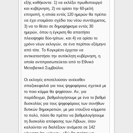
εξής καθήκοντα: 1) να εκλέξει πρωθυπουργό
και κυβέρνηση, 2) να ορίσει την 60-μελή
επιτροπή, η οποία εντός 120 ημερών θα πρέπει
να έχει ετοιμάσει σχέδιο του νέου συντάγματος,
3) να το θέσει σε δημοψήφισμα εντός 30
ημερών, όπου η έγκριση θα απαιτήσει
πλειοψηφία δύο-τρίτων, και 4) να ορίσει το
χρόνο νέων εκλογών, σε ένα περίπου εξάμηνο
από τότε. Το Κογκρέσο έρχεται να
αντικαταστήσει την αυτόκλητη κυβέρνηση, η
οποία αντιπροσωπεύεται από το Εθνικό
Μεταβατικό Συμβούλιο.
Οι εκλογές αποτελούσαν ανέκαθεν
σπαζοκεφαλιά για τους ψηφοφόρους σχετικά με
το ποιο κόμμα θα ψηφίσουν. Αν, για
παράδειγμα, βαθμολογήσουμε με ένα το βαθμό
δυσκολίας για τους ψηφοφόρους των συνήθων
δυτικών δημοκρατιών, με μια ντουζίνα κόμματα
το πολύ, πόσο θα πρέπει να βαθμολογήσουμε
τη δυσκολία απόφασης των Λίβυων, όταν
καλούνται να διαλέξουν ανάμεσα σε 142