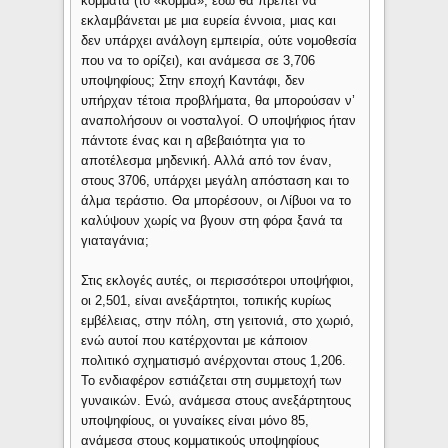
κόμματα (το «κόμμα», εδώ θα πρέπει να
εκλαμβάνεται με μια ευρεία έννοια, μιας και
δεν υπάρχει ανάλογη εμπειρία, ούτε νομοθεσία
που να το ορίζει), και ανάμεσα σε 3,706
υποψηφίους; Στην εποχή Καντάφι, δεν
υπήρχαν τέτοια προβλήματα, θα μπορούσαν ν’
αναπολήσουν οι νοσταλγοί. Ο υποψήφιος ήταν
πάντοτε ένας και η αβεβαιότητα για το
αποτέλεσμα μηδενική. Αλλά από τον έναν,
στους 3706, υπάρχει μεγάλη απόσταση και το
άλμα τεράστιο. Θα μπορέσουν, οι Λίβυοι να το
καλύψουν χωρίς να βγουν στη φόρα ξανά τα
γιαταγάνια;
Στις εκλογές αυτές, οι περισσότεροι υποψήφιοι,
οι 2,501, είναι ανεξάρτητοι, τοπικής κυρίως
εμβέλειας, στην πόλη, στη γειτονιά, στο χωριό,
ενώ αυτοί που κατέρχονται με κάποιον
πολιτικό σχηματισμό ανέρχονται στους 1,206.
Το ενδιαφέρον εστιάζεται στη συμμετοχή των
γυναικών. Ενώ, ανάμεσα στους ανεξάρτητους
υποψηφίους, οι γυναίκες είναι μόνο 85,
ανάμεσα στους κομματικούς υποψηφίους