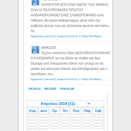
ΚΑΤΑΓΕΤΑΙ ΑΠΟ ΕΝΑ ΧΩΡΙΟ ΤΗΣ ΜΑΝΗΣ.
ΟΛΗ Η ΠΕΛΟΠΟΝΗΣΟ ΠΡΩΤΟΥ
ΑΛΒΑΝΟΠΟΙΗΘΕΙ ΕΙΧΕ ΣΛΑΒΟΠΟΙΗΘΕΙ ούτε
πίθηκος θα έμενε καθαρόαιμος μετα απο την
εισβολή αυτών των μη ελληνικών φυλων εκεί κατω.
Οι...
Αμερικανοί ρατσιστές αναρωτιούνται αν ο Ηλίας Κασιδιάρης ανήκει στη λευκή φυλή... - Λόγιος Ερμής
ΜΑΚΔΟΣ
Έχουν απόλυτο δίκιο ΔΕΝ ΕΙΝΑΙ ΕΛΛΗΝΑΣ
Ο ΚΑΣΙΔΙΑΡΗΣ αν και θέλει να νιώθει και δεν
δέχομαι ενα πνευματικό τέκνο του χιτλερ να να
μιλάει για κατοχικό δανειο και αποζημιώσεις και ο
πρόεδρος του...
Αμερικανοί ρατσιστές αναρωτιούνται αν ο Ηλίας Κασιδιάρης ανήκει στη λευκή φυλή... - Λόγιος Ερμής
PEOPLE
RECENT
POPULAR
Κυρ
Δευ
Τρι
Τετ
Πεμ
Παρ
Σαβ