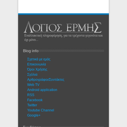
Εναλλακτική πληροφόρηση, για τα τρέχοντα γεγονότα και
όχι μόνο...
Blog info
Σχετικά με εμάς
Eπικοινωνία
Όροι Χρήσης
Σχόλια
Αρθρογράφοι/Συντάκτες
Web TV
Android application
RSS
Facebook
Twitter
Youtube Channel
Google+