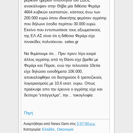
μερικών ημερών υπάλληλοι του ΣΔΟΕ
ανακάλυψαν στην Θήβα μία διθέσια Φεράρι
4664 κυβικών εκατοστών, κόστους άνω των
200.000 ευρώ όπου ιδιοκτήτης φερόταν αγρότης
που δήλωνε έσοδα περίπου 30.000 ευρώ.
Εκείνο που εντυπωσίασε τους αξιωματικούς
της ΕΛ.ΑΣ είναι ότι η διθέσια Φεράρι είχε
πινακίδες πολυτέκνου. seleo.gr
Να θυμίσουμε ότι... Πριν πρινν λίγο καιρό
άλλος αγρότης από τη Θάσο είχε βρεθεί με
Φεράρι και Πόρσε, ενώ την τελευταία 10ετία
είχε δηλώσει εισοδήματα 106.000,
αποκαλύφθηκε οτι διατηρούσε 6 τραπεζικούς
λογαριασμούς με 10,6 εκατ. ευρω. Οπως
προέκυψε απο την έρευνα ο αγρότης είχε και
δεύτερο “επάγγελμα”, την... τοκογλυφία.
Πηγή
Αναρτήθηκε από
News Gem
στις
5:57:00 μ.μ.
Κατηγορία:
Ελλάδα
,
Οικονομία