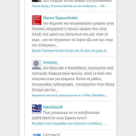
Δεν υπάρχει τέτοιο άρθρο στο planetnews
Λόγιος Ερμής | Η γνώση ξεκινάει με την αναζήτηση...: Ιδού οι 18 που χρωστούν 11 δις ευρώ!
Manos Sapountzakis
πιο δημοσιο και κουραφεξαλα γραφετε ειναι
ιδιωτικη επιχειρηση η πρωην εφορια που εγινε
ΑΑΔΕ στα χερια των δανειστων και μας πινει το
αιμα... για να πηγαινουν τα λεφτα εξω και οχι υπερ
του Ελληνικου...
Εφορία: Κατάσχονται όλα ύστερα από 30 μέρες και χωρίς δικαστικές αποφάσεις - Λόγιος Ερμής
Αντώνης
Δεν ξέρω εάν ο Κασιδιάρης προέρχεται από
πρόσμιξη διαφορετικών φυλών, αλλά τα δικά σου
ελληνικά είναι για κλάματα. Κοίτα να μάθεις
στοιχειωδώς ορθογραφία...τουλάχιστον όταν θέτεις
ζήτημα για την...
Αμερικανοί ρατσιστές αναρωτιούνται αν ο Ηλίας Κασιδιάρης ανήκει στη λευκή φυλή... - Λόγιος Ερμής
Νικολαος46
Πως μπορουμε να το κατεβασουμε
ΔΩΡΕΑΝ!!!! Αν ειναι Εφικτο Αυτο?
Ένα βιβλίο που πολεμήθηκε γιατί ξυπνούσε συνειδήσεις... - Λόγιος Ερμής | Η γνώση ξεκινάει με την αναζήτηση...
ΓΕΓΟΝΟΣ