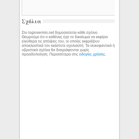
Σχόλια
Στο logiosermis.net δημοσιεύεται κάθε σχόλιο.
Θεωρούμε ότι ο καθένας έχει το δικαίωμα να εκφέρει
ελεύθερα τις απόψεις του, οι οποίες εκφράζουν
αποκλειστικά τον εκάστοτε σχολιαστή. Τα συκοφαντικά ή
υβριστικά σχόλια θα διαγράφονται χωρίς
προειδοποίηση. Περισσότερα στις
οδηγίες χρήσης
.