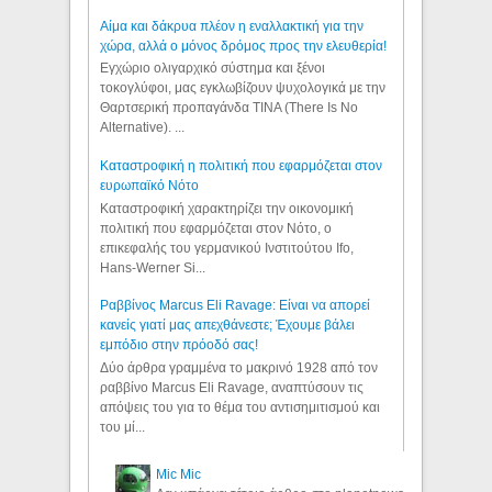
Αίμα και δάκρυα πλέον η εναλλακτική για την
χώρα, αλλά ο μόνος δρόμος προς την ελευθερία!
Εγχώριο ολιγαρχικό σύστημα και ξένοι
τοκογλύφοι, μας εγκλωβίζουν ψυχολογικά με την
Θαρτσερική προπαγάνδα TINA (There Is No
Alternative). ...
Καταστροφική η πολιτική που εφαρμόζεται στον
ευρωπαϊκό Νότο
Καταστροφική χαρακτηρίζει την οικονομική
πολιτική που εφαρμόζεται στον Νότο, ο
επικεφαλής του γερμανικού Ινστιτούτου Ifo,
Hans-Werner Si...
Ραββίνος Marcus Eli Ravage: Είναι να απορεί
κανείς γιατί μας απεχθάνεστε; Έχουμε βάλει
εμπόδιο στην πρόοδό σας!
Δύο άρθρα γραμμένα το μακρινό 1928 από τον
ραββίνο Marcus Eli Ravage, αναπτύσουν τις
απόψεις του για το θέμα του αντισημιτισμού και
του μί...
Mic Mic