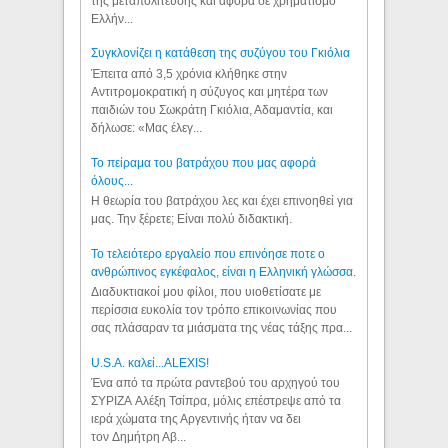
της μεταπολίτευσης και αφορά σε χρηματισμό
Ελλήν...
Συγκλονίζει η κατάθεση της συζύγου του Γκιόλια
Έπειτα από 3,5 χρόνια κλήθηκε στην
Αντιτρομοκρατική η σύζυγος και μητέρα των
παιδιών του Σωκράτη Γκιόλια, Αδαμαντία, και
δήλωσε: «Μας έλεγ...
Το πείραμα του βατράχου που μας αφορά
όλους...
Η θεωρία του βατράχου λες και έχει επινοηθεί για
μας. Την ξέρετε; Είναι πολύ διδακτική.
Το τελειότερο εργαλείο που επινόησε ποτε ο
ανθρώπινος εγκέφαλος, είναι η Ελληνική γλώσσα.
Διαδυκτιακοί μου φίλοι, που υιοθετίσατε με
περίσσια ευκολία τον τρόπο επικοινωνίας που
σας πλάσαραν τα μιάσματα της νέας τάξης πρα...
U.S.A. καλεί...ALEXIS!
Ένα από τα πρώτα ραντεβού του αρχηγού του
ΣΥΡΙΖΑ Αλέξη Τσίπρα, μόλις επέστρεψε από τα
ιερά χώματα της Αργεντινής ήταν να δει
τον Δημήτρη Αβ...