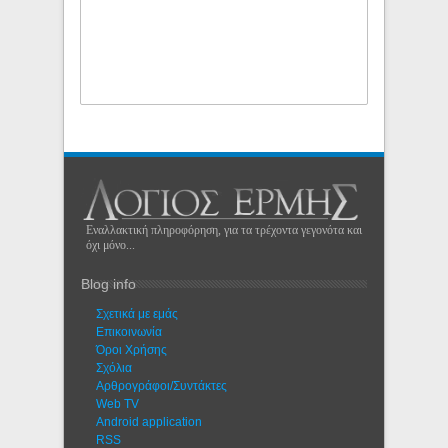
Εναλλακτική πληροφόρηση, για τα τρέχοντα γεγονότα και
όχι μόνο...
Blog info
Σχετικά με εμάς
Eπικοινωνία
Όροι Χρήσης
Σχόλια
Αρθρογράφοι/Συντάκτες
Web TV
Android application
RSS