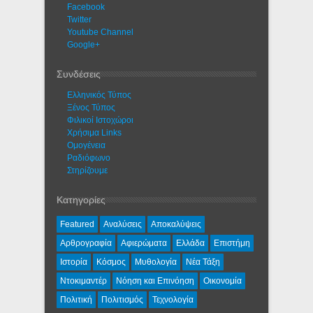
Facebook
Twitter
Youtube Channel
Google+
Συνδέσεις
Ελληνικός Τύπος
Ξένος Τύπος
Φιλικοί Ιστοχώροι
Χρήσιμα Links
Ομογένεια
Ραδιόφωνο
Στηρίζουμε
Κατηγορίες
Featured
Αναλύσεις
Αποκαλύψεις
Αρθρογραφία
Αφιερώματα
Ελλάδα
Επιστήμη
Ιστορία
Κόσμος
Μυθολογία
Νέα Τάξη
Ντοκιμαντέρ
Νόηση και Επινόηση
Οικονομία
Πολιτική
Πολιτισμός
Τεχνολογία