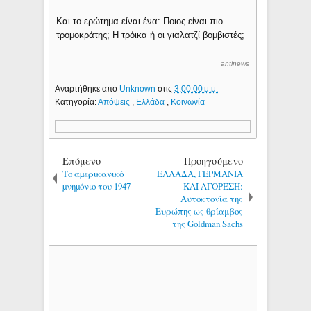
Και το ερώτημα είναι ένα: Ποιος είναι πιο…
τρομοκράτης; Η τρόικα ή οι γιαλατζί βομβιστές;
antinews
Αναρτήθηκε από
Unknown
στις
3:00:00 μ.μ.
Κατηγορία:
Απόψεις
,
Ελλάδα
,
Κοινωνία
Επόμενο
Προηγούμενο
Το αµερικανικό
ΕΛΛΑΔΑ, ΓΕΡΜΑΝΙΑ
µνηµόνιο του 1947
ΚΑΙ ΑΓΟΡΕΣH:
Αυτοκτονία της
Ευρώπης ως θρίαμβος
της Goldman Sachs