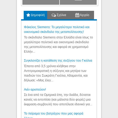
Δημοφιλή
Σχόλια
Αρχείο
Φάκελος Siemens: Το μεγαλύτερο πολιτικό και
οικονομικό σκάνδαλο της μεταπολίτευσης!
Το σκάνδαλο Siemens στην Ελλάδα είναι ίσως το
μεγαλύτερο πολιτικό και οικονομικό σκάνδαλο
της μεταπολίτευσης και αφορά σε χρηματισμό
Ελλήν...
Συγκλονίζει η κατάθεση της συζύγου του Γκιόλια
Έπειτα από 3,5 χρόνια κλήθηκε στην
Αντιτρομοκρατική η σύζυγος και μητέρα των
παιδιών του Σωκράτη Γκιόλια, Αδαμαντία, και
δήλωσε: «Μας έλεγ...
Aιέν αριστεύειν!
Σε ένα από τα Ομηρικά έπη, την Ιλιάδα, δύναται
κανείς να εντοπίσει (και μάλιστα δύο φορές) μια
έκφραση-συμβουλή που αποτέλεσε ιδανικό για...
Το πείραμα του βατράχου που μας αφορά