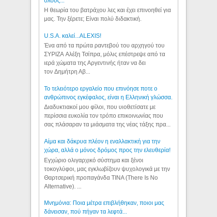
όλους...
Η θεωρία του βατράχου λες και έχει επινοηθεί για
μας. Την ξέρετε; Είναι πολύ διδακτική.
U.S.A. καλεί...ALEXIS!
Ένα από τα πρώτα ραντεβού του αρχηγού του
ΣΥΡΙΖΑ Αλέξη Τσίπρα, μόλις επέστρεψε από τα
ιερά χώματα της Αργεντινής ήταν να δει
τον Δημήτρη Αβ...
Το τελειότερο εργαλείο που επινόησε ποτε ο
ανθρώπινος εγκέφαλος, είναι η Ελληνική γλώσσα.
Διαδυκτιακοί μου φίλοι, που υιοθετίσατε με
περίσσια ευκολία τον τρόπο επικοινωνίας που
σας πλάσαραν τα μιάσματα της νέας τάξης πρα...
Αίμα και δάκρυα πλέον η εναλλακτική για την
χώρα, αλλά ο μόνος δρόμος προς την ελευθερία!
Εγχώριο ολιγαρχικό σύστημα και ξένοι
τοκογλύφοι, μας εγκλωβίζουν ψυχολογικά με την
Θαρτσερική προπαγάνδα TINA (There Is No
Alternative). ...
Μνημόνια: Ποια μέτρα επιβλήθηκαν, ποιοι μας
δάνεισαν, πού πήγαν τα λεφτά...