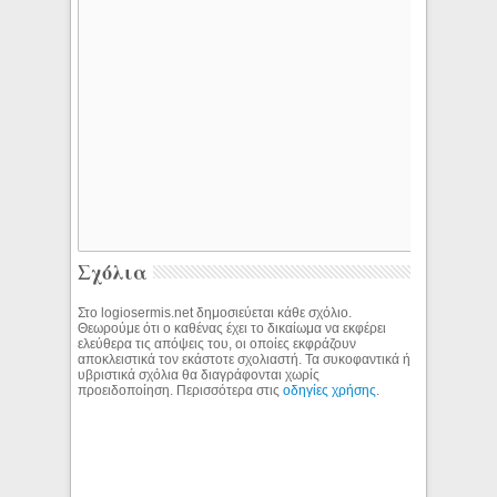
Σχόλια
Στο logiosermis.net δημοσιεύεται κάθε σχόλιο.
Θεωρούμε ότι ο καθένας έχει το δικαίωμα να εκφέρει
ελεύθερα τις απόψεις του, οι οποίες εκφράζουν
αποκλειστικά τον εκάστοτε σχολιαστή. Τα συκοφαντικά ή
υβριστικά σχόλια θα διαγράφονται χωρίς
προειδοποίηση. Περισσότερα στις
οδηγίες χρήσης
.