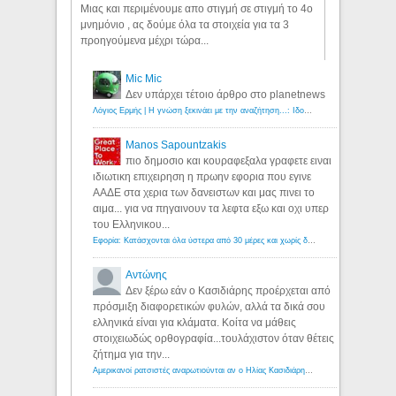
Μιας και περιμένουμε απο στιγμή σε στιγμή το 4ο
μνημόνιο , ας δούμε όλα τα στοιχεία για τα 3
προηγούμενα μέχρι τώρα...
Mic Mic
Δεν υπάρχει τέτοιο άρθρο στο planetnews
Λόγιος Ερμής | Η γνώση ξεκινάει με την αναζήτηση...: Ιδού οι 18 που χρωστούν 11 δις ευρώ!
Manos Sapountzakis
πιο δημοσιο και κουραφεξαλα γραφετε ειναι
ιδιωτικη επιχειρηση η πρωην εφορια που εγινε
ΑΑΔΕ στα χερια των δανειστων και μας πινει το
αιμα... για να πηγαινουν τα λεφτα εξω και οχι υπερ
του Ελληνικου...
Εφορία: Κατάσχονται όλα ύστερα από 30 μέρες και χωρίς δικαστικές αποφάσεις - Λόγιος Ερμής
Αντώνης
Δεν ξέρω εάν ο Κασιδιάρης προέρχεται από
πρόσμιξη διαφορετικών φυλών, αλλά τα δικά σου
ελληνικά είναι για κλάματα. Κοίτα να μάθεις
στοιχειωδώς ορθογραφία...τουλάχιστον όταν θέτεις
ζήτημα για την...
Αμερικανοί ρατσιστές αναρωτιούνται αν ο Ηλίας Κασιδιάρης ανήκει στη λευκή φυλή... - Λόγιος Ερμής