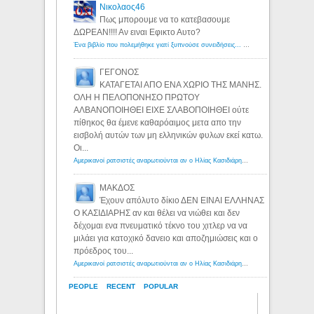
Νικολαος46
Πως μπορουμε να το κατεβασουμε
ΔΩΡΕΑΝ!!!! Αν ειναι Εφικτο Αυτο?
Ένα βιβλίο που πολεμήθηκε γιατί ξυπνούσε συνειδήσεις... - Λόγιος Ερμής | Η γνώση ξεκινάει με την αναζήτηση...
ΓΕΓΟΝΟΣ
ΚΑΤΑΓΕΤΑΙ ΑΠΟ ΕΝΑ ΧΩΡΙΟ ΤΗΣ ΜΑΝΗΣ.
ΟΛΗ Η ΠΕΛΟΠΟΝΗΣΟ ΠΡΩΤΟΥ
ΑΛΒΑΝΟΠΟΙΗΘΕΙ ΕΙΧΕ ΣΛΑΒΟΠΟΙΗΘΕΙ ούτε
πίθηκος θα έμενε καθαρόαιμος μετα απο την
εισβολή αυτών των μη ελληνικών φυλων εκεί κατω.
Οι...
Αμερικανοί ρατσιστές αναρωτιούνται αν ο Ηλίας Κασιδιάρης ανήκει στη λευκή φυλή... - Λόγιος Ερμής
ΜΑΚΔΟΣ
Έχουν απόλυτο δίκιο ΔΕΝ ΕΙΝΑΙ ΕΛΛΗΝΑΣ
Ο ΚΑΣΙΔΙΑΡΗΣ αν και θέλει να νιώθει και δεν
δέχομαι ενα πνευματικό τέκνο του χιτλερ να να
μιλάει για κατοχικό δανειο και αποζημιώσεις και ο
πρόεδρος του...
Αμερικανοί ρατσιστές αναρωτιούνται αν ο Ηλίας Κασιδιάρης ανήκει στη λευκή φυλή... - Λόγιος Ερμής
PEOPLE
RECENT
POPULAR