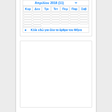
Κυρ
Δευ
Τρι
Τετ
Πεμ
Παρ
Σαβ
◄
Κλίκ εδώ για όλα τα άρθρα του Μήνα