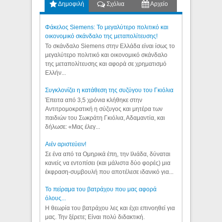
Δημοφιλή
Σχόλια
Αρχείο
Φάκελος Siemens: Το μεγαλύτερο πολιτικό και
οικονομικό σκάνδαλο της μεταπολίτευσης!
Το σκάνδαλο Siemens στην Ελλάδα είναι ίσως το
μεγαλύτερο πολιτικό και οικονομικό σκάνδαλο
της μεταπολίτευσης και αφορά σε χρηματισμό
Ελλήν...
Συγκλονίζει η κατάθεση της συζύγου του Γκιόλια
Έπειτα από 3,5 χρόνια κλήθηκε στην
Αντιτρομοκρατική η σύζυγος και μητέρα των
παιδιών του Σωκράτη Γκιόλια, Αδαμαντία, και
δήλωσε: «Μας έλεγ...
Aιέν αριστεύειν!
Σε ένα από τα Ομηρικά έπη, την Ιλιάδα, δύναται
κανείς να εντοπίσει (και μάλιστα δύο φορές) μια
έκφραση-συμβουλή που αποτέλεσε ιδανικό για...
Το πείραμα του βατράχου που μας αφορά
όλους...
Η θεωρία του βατράχου λες και έχει επινοηθεί για
μας. Την ξέρετε; Είναι πολύ διδακτική.