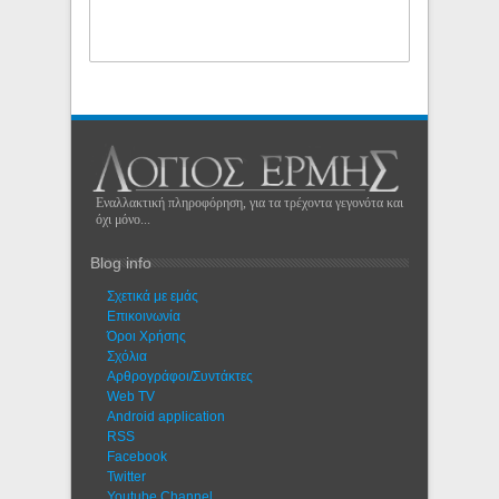
Εναλλακτική πληροφόρηση, για τα τρέχοντα γεγονότα και
όχι μόνο...
Blog info
Σχετικά με εμάς
Eπικοινωνία
Όροι Χρήσης
Σχόλια
Αρθρογράφοι/Συντάκτες
Web TV
Android application
RSS
Facebook
Twitter
Youtube Channel