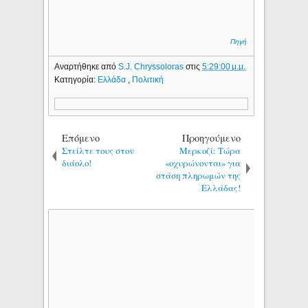
Πηγή
Αναρτήθηκε από
S.J. Chryssoloras
στις
5:29:00 μ.μ.
Κατηγορία:
Ελλάδα
,
Πολιτική
Επόμενο
Προηγούμενο
Στείλτε τους στον
Μερκοζί: Τώρα
διάολο!
«οχυρώνονται» για
στάση πληρωμών της
Ελλάδας!