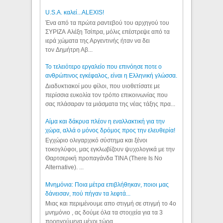
U.S.A. καλεί...ALEXIS!
Ένα από τα πρώτα ραντεβού του αρχηγού του
ΣΥΡΙΖΑ Αλέξη Τσίπρα, μόλις επέστρεψε από τα
ιερά χώματα της Αργεντινής ήταν να δει
τον Δημήτρη Αβ...
Το τελειότερο εργαλείο που επινόησε ποτε ο
ανθρώπινος εγκέφαλος, είναι η Ελληνική γλώσσα.
Διαδυκτιακοί μου φίλοι, που υιοθετίσατε με
περίσσια ευκολία τον τρόπο επικοινωνίας που
σας πλάσαραν τα μιάσματα της νέας τάξης πρα...
Αίμα και δάκρυα πλέον η εναλλακτική για την
χώρα, αλλά ο μόνος δρόμος προς την ελευθερία!
Εγχώριο ολιγαρχικό σύστημα και ξένοι
τοκογλύφοι, μας εγκλωβίζουν ψυχολογικά με την
Θαρτσερική προπαγάνδα TINA (There Is No
Alternative). ...
Μνημόνια: Ποια μέτρα επιβλήθηκαν, ποιοι μας
δάνεισαν, πού πήγαν τα λεφτά...
Μιας και περιμένουμε απο στιγμή σε στιγμή το 4ο
μνημόνιο , ας δούμε όλα τα στοιχεία για τα 3
προηγούμενα μέχρι τώρα...