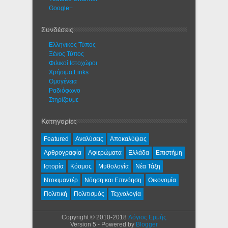
Google+
Συνδέσεις
Ελληνικός Τύπος
Ξένος Τύπος
Φιλικοί Ιστοχώροι
Χρήσιμα Links
Ομογένεια
Ραδιόφωνο
Στηρίζουμε
Κατηγορίες
Featured
Αναλύσεις
Αποκαλύψεις
Αρθρογραφία
Αφιερώματα
Ελλάδα
Επιστήμη
Ιστορία
Κόσμος
Μυθολογία
Νέα Τάξη
Ντοκιμαντέρ
Νόηση και Επινόηση
Οικονομία
Πολιτική
Πολιτισμός
Τεχνολογία
Copyright © 2010-2018
Λόγιος Ερμής
Version 5 - Powered by
Blogger