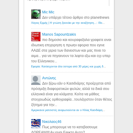
Mic Mic
Δεν υπάρχει τέτοιο άρθρο στο planetnews
Λόγιος Ερμής | Η γνώση ξεκινάει με την αναζήτηση...: Ιδού οι 18 που χρωστούν 11 δις ευρώ!
Manos Sapountzakis
πιο δημοσιο και κουραφεξαλα γραφετε ειναι
ιδιωτικη επιχειρηση η πρωην εφορια που εγινε
ΑΑΔΕ στα χερια των δανειστων και μας πινει το
αιμα... για να πηγαινουν τα λεφτα εξω και οχι υπερ
του Ελληνικου...
Εφορία: Κατάσχονται όλα ύστερα από 30 μέρες και χωρίς δικαστικές αποφάσεις - Λόγιος Ερμής
Αντώνης
Δεν ξέρω εάν ο Κασιδιάρης προέρχεται από
πρόσμιξη διαφορετικών φυλών, αλλά τα δικά σου
ελληνικά είναι για κλάματα. Κοίτα να μάθεις
στοιχειωδώς ορθογραφία...τουλάχιστον όταν θέτεις
ζήτημα για την...
Αμερικανοί ρατσιστές αναρωτιούνται αν ο Ηλίας Κασιδιάρης ανήκει στη λευκή φυλή... - Λόγιος Ερμής
Νικολαος46
Πως μπορουμε να το κατεβασουμε
ΔΩΡΕΑΝ!!!! Αν ειναι Εφικτο Αυτο?