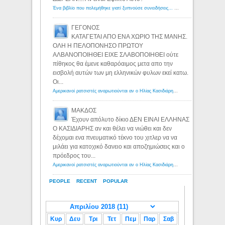
Ένα βιβλίο που πολεμήθηκε γιατί ξυπνούσε συνειδήσεις... - Λόγιος Ερμής | Η γνώση ξεκινάει με την αναζήτηση...
ΓΕΓΟΝΟΣ
ΚΑΤΑΓΕΤΑΙ ΑΠΟ ΕΝΑ ΧΩΡΙΟ ΤΗΣ ΜΑΝΗΣ.
ΟΛΗ Η ΠΕΛΟΠΟΝΗΣΟ ΠΡΩΤΟΥ
ΑΛΒΑΝΟΠΟΙΗΘΕΙ ΕΙΧΕ ΣΛΑΒΟΠΟΙΗΘΕΙ ούτε
πίθηκος θα έμενε καθαρόαιμος μετα απο την
εισβολή αυτών των μη ελληνικών φυλων εκεί κατω.
Οι...
Αμερικανοί ρατσιστές αναρωτιούνται αν ο Ηλίας Κασιδιάρης ανήκει στη λευκή φυλή... - Λόγιος Ερμής
ΜΑΚΔΟΣ
Έχουν απόλυτο δίκιο ΔΕΝ ΕΙΝΑΙ ΕΛΛΗΝΑΣ
Ο ΚΑΣΙΔΙΑΡΗΣ αν και θέλει να νιώθει και δεν
δέχομαι ενα πνευματικό τέκνο του χιτλερ να να
μιλάει για κατοχικό δανειο και αποζημιώσεις και ο
πρόεδρος του...
Αμερικανοί ρατσιστές αναρωτιούνται αν ο Ηλίας Κασιδιάρης ανήκει στη λευκή φυλή... - Λόγιος Ερμής
PEOPLE
RECENT
POPULAR
Κυρ
Δευ
Τρι
Τετ
Πεμ
Παρ
Σαβ