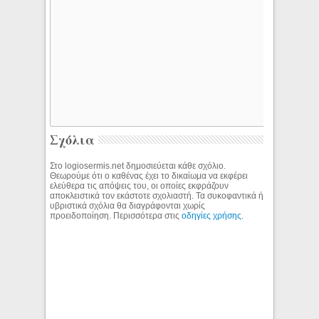
Σχόλια
Στο logiosermis.net δημοσιεύεται κάθε σχόλιο.
Θεωρούμε ότι ο καθένας έχει το δικαίωμα να εκφέρει
ελεύθερα τις απόψεις του, οι οποίες εκφράζουν
αποκλειστικά τον εκάστοτε σχολιαστή. Τα συκοφαντικά ή
υβριστικά σχόλια θα διαγράφονται χωρίς
προειδοποίηση. Περισσότερα στις
οδηγίες χρήσης
.