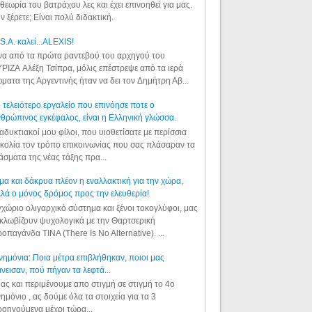
θεωρία του βατράχου λες και έχει επινοηθεί για μας.
ν ξέρετε; Είναι πολύ διδακτική.
S.A. καλεί...ALEXIS!
α από τα πρώτα ραντεβού του αρχηγού του
ΡΙΖΑ Αλέξη Τσίπρα, μόλις επέστρεψε από τα ιερά
ματα της Αργεντινής ήταν να δει τον Δημήτρη Αβ...
 τελειότερο εργαλείο που επινόησε ποτε ο
θρώπινος εγκέφαλος, είναι η Ελληνική γλώσσα.
αδυκτιακοί μου φίλοι, που υιοθετίσατε με περίσσια
κολία τον τρόπο επικοινωνίας που σας πλάσαραν τα
άσματα της νέας τάξης πρα...
μα και δάκρυα πλέον η εναλλακτική για την χώρα,
λά ο μόνος δρόμος προς την ελευθερία!
χώριο ολιγαρχικό σύστημα και ξένοι τοκογλύφοι, μας
κλωβίζουν ψυχολογικά με την Θαρτσερική
οπαγάνδα TINA (There Is No Alternative). ...
ημόνια: Ποια μέτρα επιβλήθηκαν, ποιοι μας
νεισαν, πού πήγαν τα λεφτά...
ας και περιμένουμε απο στιγμή σε στιγμή το 4ο
ημόνιο , ας δούμε όλα τα στοιχεία για τα 3
οηγούμενα μέχρι τώρα...