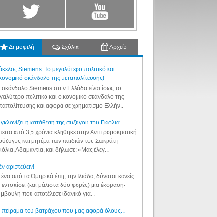
Δημοφιλή
Σχόλια
Αρχείο
κελος Siemens: Το μεγαλύτερο πολιτικό και
κονομικό σκάνδαλο της μεταπολίτευσης!
 σκάνδαλο Siemens στην Ελλάδα είναι ίσως το
γαλύτερο πολιτικό και οικονομικό σκάνδαλο της
ταπολίτευσης και αφορά σε χρηματισμό Ελλήν...
γκλονίζει η κατάθεση της συζύγου του Γκιόλια
ειτα από 3,5 χρόνια κλήθηκε στην Αντιτρομοκρατική
σύζυγος και μητέρα των παιδιών του Σωκράτη
ιόλια, Αδαμαντία, και δήλωσε: «Μας έλεγ...
έν αριστεύειν!
 ένα από τα Ομηρικά έπη, την Ιλιάδα, δύναται κανείς
 εντοπίσει (και μάλιστα δύο φορές) μια έκφραση-
μβουλή που αποτέλεσε ιδανικό για...
 πείραμα του βατράχου που μας αφορά όλους...