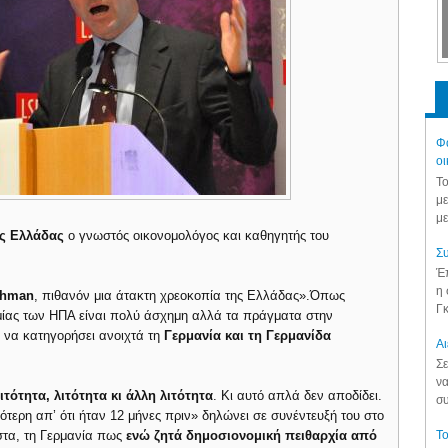
Φά
οι
Το
με
με
ης Ελλάδας
ο γνωστός οικονομολόγος και καθηγητής του
Συ
Έπ
η 
ehman
, πιθανόν μια άτακτη χρεοκοπία της Ελλάδας».Όπως
Γκ
ομίας των ΗΠΑ είναι πολύ άσχημη αλλά τα πράγματα στην
ι να κατηγορήσει ανοιχτά τη
Γερμανία και τη Γερμανίδα
Aι
Σε
να
ιτότητα, λιτότητα κι άλλη λιτότητα
. Κι αυτό απλά δεν αποδίδει.
συ
ρότερη απ’ ότι ήταν 12 μήνες πριν» δηλώνει σε συνέντευξή του στο
Το
ιστα, τη Γερμανία πως
ενώ ζητά δημοσιονομική πειθαρχία από