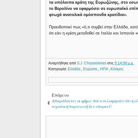
τα υπόλοιπα κράτη της Ευρωζώνης, στο εσωτε
το Βερολίνο να εφαρμόσει σε ευρωπαϊκό επί
φτωχά ανατολικά ομόσπονδα κρατίδια».
Προειδοποιεί πως «ό,τι συμβεί στην Ελλάδα, κατ
ότι εάν η κρίση μεταδοθεί σε Ιταλία και Ισπανία
«
Αναρτήθηκε από
S.J. Chryssoloras
στις
5:14:00 μ.μ.
Κατηγορία:
Ελλάδα
,
Ευρώπη
,
ΗΠΑ
,
Κόσμος
Επόμενο
Απαράδεκτες οι φήμες που κυκλοφορούν ότι η ε
αγροτική παραγωγή δεν επαρκεί!