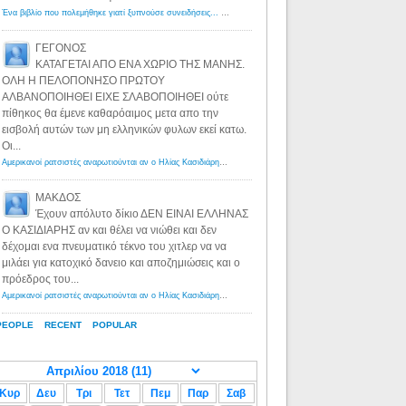
Ένα βιβλίο που πολεμήθηκε γιατί ξυπνούσε συνειδήσεις... - Λόγιος Ερμής | Η γνώση ξεκινάει με την αναζήτηση...
ΓΕΓΟΝΟΣ
ΚΑΤΑΓΕΤΑΙ ΑΠΟ ΕΝΑ ΧΩΡΙΟ ΤΗΣ ΜΑΝΗΣ.
ΟΛΗ Η ΠΕΛΟΠΟΝΗΣΟ ΠΡΩΤΟΥ
ΑΛΒΑΝΟΠΟΙΗΘΕΙ ΕΙΧΕ ΣΛΑΒΟΠΟΙΗΘΕΙ ούτε
πίθηκος θα έμενε καθαρόαιμος μετα απο την
εισβολή αυτών των μη ελληνικών φυλων εκεί κατω.
Οι...
Αμερικανοί ρατσιστές αναρωτιούνται αν ο Ηλίας Κασιδιάρης ανήκει στη λευκή φυλή... - Λόγιος Ερμής
·
8 yea
ΜΑΚΔΟΣ
Έχουν απόλυτο δίκιο ΔΕΝ ΕΙΝΑΙ ΕΛΛΗΝΑΣ
Ο ΚΑΣΙΔΙΑΡΗΣ αν και θέλει να νιώθει και δεν
δέχομαι ενα πνευματικό τέκνο του χιτλερ να να
μιλάει για κατοχικό δανειο και αποζημιώσεις και ο
πρόεδρος του...
Αμερικανοί ρατσιστές αναρωτιούνται αν ο Ηλίας Κασιδιάρης ανήκει στη λευκή φυλή... - Λόγιος Ερμής
·
8 yea
PEOPLE
RECENT
POPULAR
Κυρ
Δευ
Τρι
Τετ
Πεμ
Παρ
Σαβ