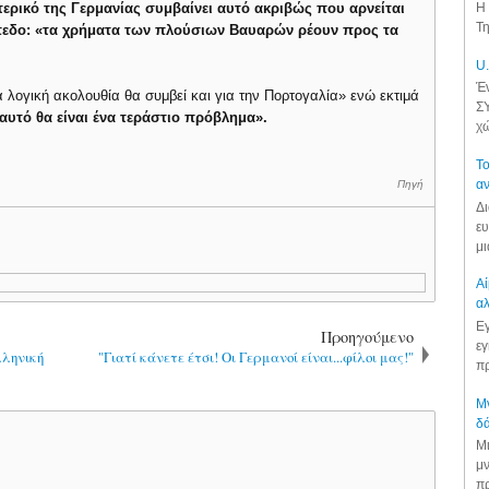
ρικό της Γερμανίας συμβαίνει αυτό ακριβώς που αρνείται
Η 
Τη
πεδο: «τα χρήματα των πλούσιων Βαυαρών ρέουν προς τα
U.
Έν
ά λογική ακολουθία θα συμβεί και για την Πορτογαλία» ενώ εκτιμά
ΣΥ
αυτό θα είναι ένα τεράστιο πρόβλημα».
χώ
Το
αν
Πηγή
Δι
ευ
μι
Αί
αλ
Εγ
Προηγούμενο
εγ
λληνική
"Γιατί κάνετε έτσι! Οι Γερμανοί είναι...φίλοι μας!"
πρ
Μν
δά
Μι
μν
πρ