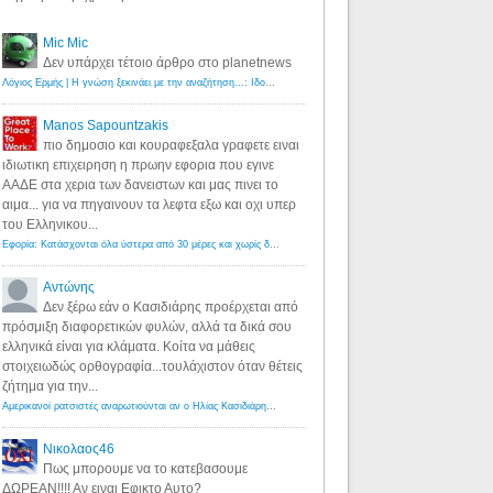
Mic Mic
Δεν υπάρχει τέτοιο άρθρο στο planetnews
Λόγιος Ερμής | Η γνώση ξεκινάει με την αναζήτηση...: Ιδού οι 18 που χρωστούν 11 δις ευρώ!
·
6 years ago
Manos Sapountzakis
πιο δημοσιο και κουραφεξαλα γραφετε ειναι
ιδιωτικη επιχειρηση η πρωην εφορια που εγινε
ΑΑΔΕ στα χερια των δανειστων και μας πινει το
αιμα... για να πηγαινουν τα λεφτα εξω και οχι υπερ
του Ελληνικου...
Εφορία: Κατάσχονται όλα ύστερα από 30 μέρες και χωρίς δικαστικές αποφάσεις - Λόγιος Ερμής
·
6 years ag
Αντώνης
Δεν ξέρω εάν ο Κασιδιάρης προέρχεται από
πρόσμιξη διαφορετικών φυλών, αλλά τα δικά σου
ελληνικά είναι για κλάματα. Κοίτα να μάθεις
στοιχειωδώς ορθογραφία...τουλάχιστον όταν θέτεις
ζήτημα για την...
Αμερικανοί ρατσιστές αναρωτιούνται αν ο Ηλίας Κασιδιάρης ανήκει στη λευκή φυλή... - Λόγιος Ερμής
·
7 yea
Νικολαος46
Πως μπορουμε να το κατεβασουμε
ΔΩΡΕΑΝ!!!! Αν ειναι Εφικτο Αυτο?