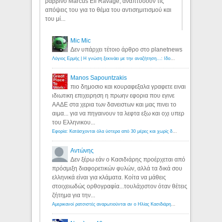
ραββίνο Marcus Eli Ravage, αναπτύσουν τις
απόψεις του για το θέμα του αντισημιτισμού και
του μί...
Mic Mic
Δεν υπάρχει τέτοιο άρθρο στο planetnews
Λόγιος Ερμής | Η γνώση ξεκινάει με την αναζήτηση...: Ιδού οι 18 που χρωστούν 11 δις ευρώ!
Manos Sapountzakis
πιο δημοσιο και κουραφεξαλα γραφετε ειναι
ιδιωτικη επιχειρηση η πρωην εφορια που εγινε
ΑΑΔΕ στα χερια των δανειστων και μας πινει το
αιμα... για να πηγαινουν τα λεφτα εξω και οχι υπερ
του Ελληνικου...
Εφορία: Κατάσχονται όλα ύστερα από 30 μέρες και χωρίς δικαστικές αποφάσεις - Λόγιος Ερμής
Αντώνης
Δεν ξέρω εάν ο Κασιδιάρης προέρχεται από
πρόσμιξη διαφορετικών φυλών, αλλά τα δικά σου
ελληνικά είναι για κλάματα. Κοίτα να μάθεις
στοιχειωδώς ορθογραφία...τουλάχιστον όταν θέτεις
ζήτημα για την...
Αμερικανοί ρατσιστές αναρωτιούνται αν ο Ηλίας Κασιδιάρης ανήκει στη λευκή φυλή... - Λόγιος Ερμής