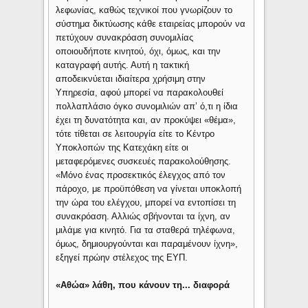
λεφωνίας, καθώς τεχνικοί που γνωρίζουν το
σύστημα δικτύωσης κάθε εταιρείας μπορούν να
πετύχουν συνακρόαση συνομιλίας
οποιουδήποτε κινητού, όχι, όμως, και την
καταγραφή αυτής. Αυτή η τακτική
αποδεικνύεται ιδιαίτερα χρήσιμη στην
Υπηρεσία, αφού μπορεί να παρακολουθεί
πολλαπλάσιο όγκο συνομιλιών απ’ ό,τι η ίδια
έχει τη δυνατότητα και, αν προκύψει «θέμα»,
τότε τίθεται σε λειτουργία είτε το Κέντρο
Υποκλοπών της Κατεχάκη είτε οι
μεταφερόμενες συσκευές παρακολούθησης.
«Μόνο ένας προσεκτικός έλεγχος από τον
πάροχο, με προϋπόθεση να γίνεται υποκλοπή
την ώρα του ελέγχου, μπορεί να εντοπίσει τη
συνακρόαση. Αλλιώς σβήνονται τα ίχνη, αν
μιλάμε για κινητό. Για τα σταθερά τηλέφωνα,
όμως, δημιουργούνται και παραμένουν ίχνη»,
εξηγεί πρώην στέλεχος της ΕΥΠ.
«Αθώα» λάθη, που κάνουν τη... διαφορά