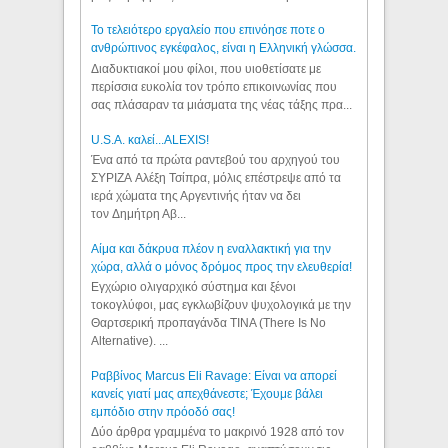
Το τελειότερο εργαλείο που επινόησε ποτε ο
ανθρώπινος εγκέφαλος, είναι η Ελληνική γλώσσα.
Διαδυκτιακοί μου φίλοι, που υιοθετίσατε με
περίσσια ευκολία τον τρόπο επικοινωνίας που
σας πλάσαραν τα μιάσματα της νέας τάξης πρα...
U.S.A. καλεί...ALEXIS!
Ένα από τα πρώτα ραντεβού του αρχηγού του
ΣΥΡΙΖΑ Αλέξη Τσίπρα, μόλις επέστρεψε από τα
ιερά χώματα της Αργεντινής ήταν να δει
τον Δημήτρη Αβ...
Αίμα και δάκρυα πλέον η εναλλακτική για την
χώρα, αλλά ο μόνος δρόμος προς την ελευθερία!
Εγχώριο ολιγαρχικό σύστημα και ξένοι
τοκογλύφοι, μας εγκλωβίζουν ψυχολογικά με την
Θαρτσερική προπαγάνδα TINA (There Is No
Alternative). ...
Ραββίνος Marcus Eli Ravage: Είναι να απορεί
κανείς γιατί μας απεχθάνεστε; Έχουμε βάλει
εμπόδιο στην πρόοδό σας!
Δύο άρθρα γραμμένα το μακρινό 1928 από τον