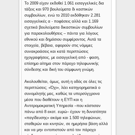
Το 2009 είχαν εκδοθεί 1.061 εισαγγελικές δια
τάξεις και 970 βουλεύματα δι καστικών
συμβουλίων, ενώ το 2010 εκδόθηκαν 2.281
εισαγγελικές α - ποφάσεις αλλά και 1.169
σχετικά βουλεύματα δικαστικών συμβουλίων
για παρακολουθήσεις – πάντα για λόγους
εθνικού και δημόσιου συμφέροντος. Αυτά τα
στοιχεία, βέβαια, αφορούν στις νόμιμες
συνακροάσεις και κατά περιπτώσεις
ηχογραφήσεις, με εισαγγελική από - φαση,
επίσημο αίτημα στον πάροχο τηλεφωνικής
σύνδεσης και δική του σύμφωνη γνώμη.
Ακολουθείται, όμως, αυτή η οδός σε όλες τις
περιπτώσεις; «Όχι», λέει κατηγορηματικά ο
συνομιλητής μας, καθώς τα υπερσύγχρονα
μέσα που διαθέτουν η ΕΥΠ και η
Αντιτρομοκρατική Υπηρεσία –που κόστισαν
πάνω από 8 εκατ. ευρώ– έχουν τη δυνατότητα
«παγίδευσης» ακόμα και 1.500 τηλεφώνων,
σταθερών και κινητών, σε ημερήσια βάση αλλά
και να μην εντοπιστούν από τον πάροχο