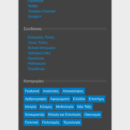
Facebook
Twitter
Youtube Channel
Google+
Συνδέσεις
Ελληνικός Τύπος
Ξένος Τύπος
Φιλικοί Ιστοχώροι
Χρήσιμα Links
Ομογένεια
Ραδιόφωνο
Στηρίζουμε
Κατηγορίες
Featured
Αναλύσεις
Αποκαλύψεις
Αρθρογραφία
Αφιερώματα
Ελλάδα
Επιστήμη
Ιστορία
Κόσμος
Μυθολογία
Νέα Τάξη
Ντοκιμαντέρ
Νόηση και Επινόηση
Οικονομία
Πολιτική
Πολιτισμός
Τεχνολογία