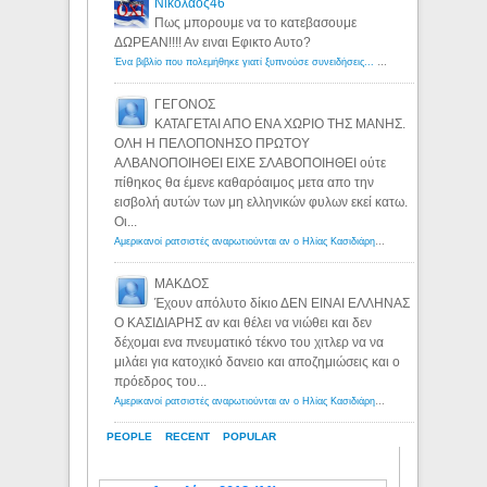
Νικολαος46
Πως μπορουμε να το κατεβασουμε
ΔΩΡΕΑΝ!!!! Αν ειναι Εφικτο Αυτο?
Ένα βιβλίο που πολεμήθηκε γιατί ξυπνούσε συνειδήσεις... - Λόγιος Ερμής | Η γνώση ξεκινάει με την αναζήτηση...
ΓΕΓΟΝΟΣ
ΚΑΤΑΓΕΤΑΙ ΑΠΟ ΕΝΑ ΧΩΡΙΟ ΤΗΣ ΜΑΝΗΣ.
ΟΛΗ Η ΠΕΛΟΠΟΝΗΣΟ ΠΡΩΤΟΥ
ΑΛΒΑΝΟΠΟΙΗΘΕΙ ΕΙΧΕ ΣΛΑΒΟΠΟΙΗΘΕΙ ούτε
πίθηκος θα έμενε καθαρόαιμος μετα απο την
εισβολή αυτών των μη ελληνικών φυλων εκεί κατω.
Οι...
Αμερικανοί ρατσιστές αναρωτιούνται αν ο Ηλίας Κασιδιάρης ανήκει στη λευκή φυλή... - Λόγιος Ερμής
ΜΑΚΔΟΣ
Έχουν απόλυτο δίκιο ΔΕΝ ΕΙΝΑΙ ΕΛΛΗΝΑΣ
Ο ΚΑΣΙΔΙΑΡΗΣ αν και θέλει να νιώθει και δεν
δέχομαι ενα πνευματικό τέκνο του χιτλερ να να
μιλάει για κατοχικό δανειο και αποζημιώσεις και ο
πρόεδρος του...
Αμερικανοί ρατσιστές αναρωτιούνται αν ο Ηλίας Κασιδιάρης ανήκει στη λευκή φυλή... - Λόγιος Ερμής
PEOPLE
RECENT
POPULAR