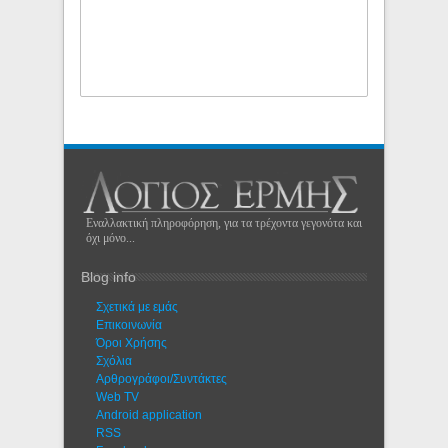
Εναλλακτική πληροφόρηση, για τα τρέχοντα γεγονότα και
όχι μόνο...
Blog info
Σχετικά με εμάς
Eπικοινωνία
Όροι Χρήσης
Σχόλια
Αρθρογράφοι/Συντάκτες
Web TV
Android application
RSS