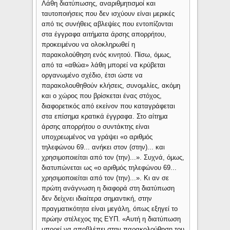
Λάθη διατύπωσης, αναριθμητισμοί και
ταυτοποιήσεις που δεν ισχύουν είναι μερικές
από τις συνήθεις αβλεψίες που εντοπίζονται
στα έγγραφα αιτήματα άρσης απορρήτου,
προκειμένου να ολοκληρωθεί η
παρακολούθηση ενός κινητού. Πίσω, όμως,
από τα «αθώα» λάθη μπορεί να κρύβεται
οργανωμένο σχέδιο, έτσι ώστε να
παρακολουθηθούν κλήσεις, συνομιλίες, ακόμη
και ο χώρος που βρίσκεται ένας στόχος,
διαφορετικός από εκείνον που καταγράφεται
στα επίσημα κρατικά έγγραφα. Στο αίτημα
άρσης απορρήτου ο συντάκτης είναι
υποχρεωμένος να γράψει «ο αριθμός
τηλεφώνου 69... ανήκει στον (στην)... και
χρησιμοποιείται από τον (την)...». Συχνά, όμως,
διατυπώνεται ως «ο αριθμός τηλεφώνου 69...
χρησιμοποιείται από τον (την)...». Κι αν σε
πρώτη ανάγνωση η διαφορά στη διατύπωση
δεν δείχνει ιδιαίτερα σημαντική, στην
πραγματικότητα είναι μεγάλη, όπως εξηγεί το
πρώην στέλεχος της ΕΥΠ. «Αυτή η διατύπωση
μπορεί να αποβλέπει στην παρακολούθηση του