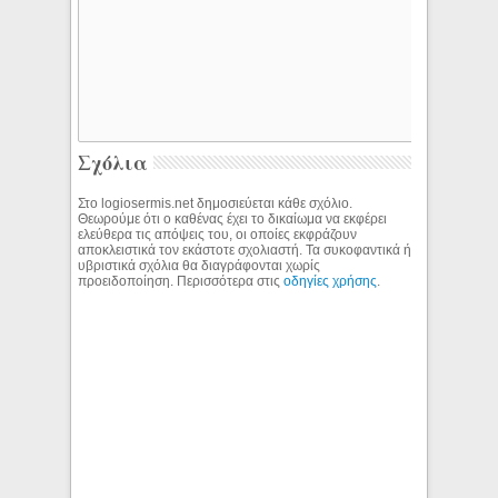
Σχόλια
Στο logiosermis.net δημοσιεύεται κάθε σχόλιο.
Θεωρούμε ότι ο καθένας έχει το δικαίωμα να εκφέρει
ελεύθερα τις απόψεις του, οι οποίες εκφράζουν
αποκλειστικά τον εκάστοτε σχολιαστή. Τα συκοφαντικά ή
υβριστικά σχόλια θα διαγράφονται χωρίς
προειδοποίηση. Περισσότερα στις
οδηγίες χρήσης
.