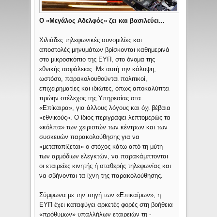
O «Μεγάλος Αδελφός» ζει και βασιλεύει...
Χιλιάδες τηλεφωνικές συνομιλίες και
αποστολές μηνυμάτων βρίσκονται καθημερινά
στο μικροσκόπιο της ΕΥΠ, στο όνομα της
εθνικής ασφάλειας. Με αυτή την κάλυψη,
ωστόσο, παρακολουθούνται πολιτικοί,
επιχειρηματίες και ιδιώτες, όπως αποκαλύπτει
πρώην στέλεχος της Υπηρεσίας στα
«Επίκαιρα», για άλλους λόγους και όχι βέβαια
«εθνικούς». Ο ίδιος περιγράφει λεπτομερώς τα
«κόλπα» των χειριστών των κέντρων και των
συσκευών παρακολούθησης για να
«μετατοπίζεται» ο στόχος κάτω από τη μύτη
των αρμόδιων ελεγκτών, να παρακάμπτονται
οι εταιρείες κινητής ή σταθερής τηλεφωνίας και
να σβήνονται τα ίχνη της παρακολούθησης.
Σύμφωνα με την πηγή των «Επικαίρων», η
ΕΥΠ έχει καταφύγει αρκετές φορές στη βοήθεια
«πρόθυμων» υπαλλήλων εταιρειών τη -