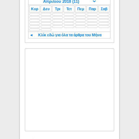
Κυρ
Δευ
Τρι
Τετ
Πεμ
Παρ
Σαβ
◄
Κλίκ εδώ για όλα τα άρθρα του Μήνα