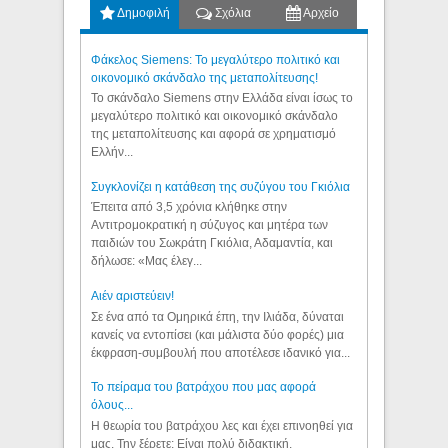
Δημοφιλή
Σχόλια
Αρχείο
Φάκελος Siemens: Το μεγαλύτερο πολιτικό και
οικονομικό σκάνδαλο της μεταπολίτευσης!
Το σκάνδαλο Siemens στην Ελλάδα είναι ίσως το
μεγαλύτερο πολιτικό και οικονομικό σκάνδαλο
της μεταπολίτευσης και αφορά σε χρηματισμό
Ελλήν...
Συγκλονίζει η κατάθεση της συζύγου του Γκιόλια
Έπειτα από 3,5 χρόνια κλήθηκε στην
Αντιτρομοκρατική η σύζυγος και μητέρα των
παιδιών του Σωκράτη Γκιόλια, Αδαμαντία, και
δήλωσε: «Μας έλεγ...
Aιέν αριστεύειν!
Σε ένα από τα Ομηρικά έπη, την Ιλιάδα, δύναται
κανείς να εντοπίσει (και μάλιστα δύο φορές) μια
έκφραση-συμβουλή που αποτέλεσε ιδανικό για...
Το πείραμα του βατράχου που μας αφορά
όλους...
Η θεωρία του βατράχου λες και έχει επινοηθεί για
μας. Την ξέρετε; Είναι πολύ διδακτική.