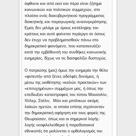
άφθονοι και από εκεί και πέρα είναι ζήτημα
κοινωνικών και πολιτικών συμμαχιών, στο
πλαίσιο ενός διακυβερνητικού προγράμματος
διοικητικής και παραγωγικής ανασυγκρότησης.
Εμείς δεν μιλάμε με όρους κατάληψης του
κράτους και αυτό φαίνεται περίεργο σε όσους
δεν έτυχε να προβληματισθούν πάνω στο
δημοκρατικό φαινόμενο, που κατασκευάζει
κατά την εμβάθυνσή του συνθήκες κοινωνικής
ευημερίας, δίχως να τις διασφαλίζει δυστυχώς.
Ο πατριώτης (μας) όμως την ευημερία την θέλει
«φυτευτή» από ξένες αδελφές δυνάμεις, ή
μέσω της υιοθέτησης «καλών πρακτικών» των
«επιτυχημένων» συμμάχων μας, ή όπως την
επεδίωξαν καταστροφείς του τύπου Μουσολίνι,
Χίτλερ, Στάλιν, Μάο και μπόλικων ακόμη
λαϊκών ηγετών, οι οποίοι επίσης σιχαίνονταν
την δημοκρατική αφήγηση και τους φορείς της.
Θεωρούσαν, όπως και οι σημερινοί λογής-
λογής νεοφιλελεύθεροι ή παραδοσιακοί
εθνικιστές ότι μολύνεται ο ορθολογισμός του