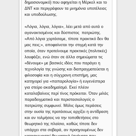
δημοσιονομικό) που αφηγείται η Μέρκελ και το
ΔΝΤ και περιγράφουν τα μνημόνια υποτέλειας
και υποδούλωσης.
«Λόγια, λόγια, λόγια», λέει μετά από αυτά ο
αγανακτισμένος και δύσπιστος πατριώτης.
«Από λόγια χορτάσαμε, τίποτε πρακτικό δεν θα
μας πεις;», αποφαίνεται την στιγμή κατά την
οποία, όταν προτείνουμε πρακτικές (πολιτικές)
λουφάζει, ενώ όταν σε άλλα σημειώματα τις
«δένουμε» με βασικές ιδέες που παράγει η
τεχνολογία της γνώσης και διαπραγματεύεται η
φιλοσοφία και η σύγχρονη επιστήμη, μας
κατηγορεί για «παπαρολογία» ή ευγενέστερα
για στείρο ακαδημαϊσμό. Εκεί πλέον
καταλαβαίνεις περί τίνος πρόκειται. Όταν μιλάς
παραδειγματικά και περιστασιολογείς ο
πατριώτης συμφωνεί. Μόλις όμως περάσεις
στην ουσία της προτάσεως αρχίζει η αντίδραση
και αν τολμήσεις να την τοποθετήσεις στο
θεωρητικό της πλαίσιο, καθώς τίποτε δεν
υπάρχει στα σοβαρά, αν προηγουμένως δεν
κατασκευαστεί θεωρητικά (σχήματα που