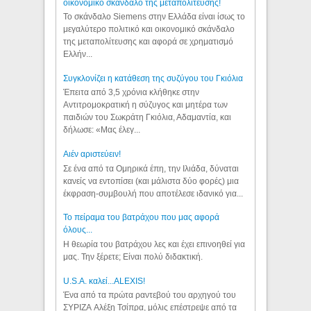
οικονομικό σκάνδαλο της μεταπολίτευσης!
Το σκάνδαλο Siemens στην Ελλάδα είναι ίσως το
μεγαλύτερο πολιτικό και οικονομικό σκάνδαλο
της μεταπολίτευσης και αφορά σε χρηματισμό
Ελλήν...
Συγκλονίζει η κατάθεση της συζύγου του Γκιόλια
Έπειτα από 3,5 χρόνια κλήθηκε στην
Αντιτρομοκρατική η σύζυγος και μητέρα των
παιδιών του Σωκράτη Γκιόλια, Αδαμαντία, και
δήλωσε: «Μας έλεγ...
Aιέν αριστεύειν!
Σε ένα από τα Ομηρικά έπη, την Ιλιάδα, δύναται
κανείς να εντοπίσει (και μάλιστα δύο φορές) μια
έκφραση-συμβουλή που αποτέλεσε ιδανικό για...
Το πείραμα του βατράχου που μας αφορά
όλους...
Η θεωρία του βατράχου λες και έχει επινοηθεί για
μας. Την ξέρετε; Είναι πολύ διδακτική.
U.S.A. καλεί...ALEXIS!
Ένα από τα πρώτα ραντεβού του αρχηγού του
ΣΥΡΙΖΑ Αλέξη Τσίπρα, μόλις επέστρεψε από τα