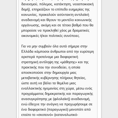
δανεισμού, πόλεμος, κατάκτηση, νεοαποικιακή
δομή), επηρεάζουν το επίπεδο ευημερίας της
κοινωνίας, προκαλούν ασύντακτη αντιλαϊκή
αναδιανομή και θίγουν το μοντέλο κοινωνικής
οργάνωσης, ακόμη και σε τέτοιο βαθμό που θα
μπορούσε να προκληθεί χάος με δραματικές
οικονομικές ή/και πολιτικές συνέπειες.
Για να μην συμβούν όλα αυτά σήμερα στην
Ελλάδα κάμποσοι άνθρωποι από την ευρύτερη
αριστερά προτείναμε μια διαφορετική
στρατηγική αντίληψη της «μάθησης» και της
πρακτικής που την συνοδεύει, η οποία
αποσκοπούσε στην δημιουργία μιας
μεταβατικής κυβέρνησης πλήρους θητείας,
ώστε αυτή να βάλει τα θεμέλια μιας
εναλλακτικής ηγεμονίας στη χώρα, μέσω ενός
προγράμματος δημοκρατικής και παραγωγικής
ανασυγκρότησης με (φιλολαϊκή) αναδιανομή,
ενώ έδειχνε την ανάγκη να προχωρήσουμε σε
ένα διαφορετικό (παραγωγικό) μονοπάτι από
ετούτο το «σκοτεινό» (καταναλωτικό-