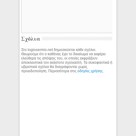
Σχόλια
Στο logiosermis.net δημοσιεύεται κάθε σχόλιο.
Θεωρούμε ότι ο καθένας έχει το δικαίωμα να εκφέρει
ελεύθερα τις απόψεις του, οι οποίες εκφράζουν
αποκλειστικά τον εκάστοτε σχολιαστή. Τα συκοφαντικά ή
υβριστικά σχόλια θα διαγράφονται χωρίς
προειδοποίηση. Περισσότερα στις
οδηγίες χρήσης
.