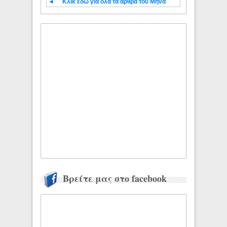
◄
Κλίκ εδώ για όλα τα άρθρα του Μήνα
Βρείτε μας στο facebook