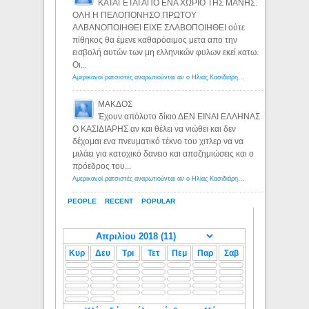
ΚΑΤΑΓΕΤΑΙ ΑΠΟ ΕΝΑ ΧΩΡΙΟ ΤΗΣ ΜΑΝΗΣ.
ΟΛΗ Η ΠΕΛΟΠΟΝΗΣΟ ΠΡΩΤΟΥ
ΑΛΒΑΝΟΠΟΙΗΘΕΙ ΕΙΧΕ ΣΛΑΒΟΠΟΙΗΘΕΙ ούτε
πίθηκος θα έμενε καθαρόαιμος μετα απο την
εισβολή αυτών των μη ελληνικών φυλων εκεί κατω.
Οι...
Αμερικανοί ρατσιστές αναρωτιούνται αν ο Ηλίας Κασιδιάρης ανήκει στη λευκή φυλή... - Λόγιος Ερμής
ΜΑΚΔΟΣ
Έχουν απόλυτο δίκιο ΔΕΝ ΕΙΝΑΙ ΕΛΛΗΝΑΣ
Ο ΚΑΣΙΔΙΑΡΗΣ αν και θέλει να νιώθει και δεν
δέχομαι ενα πνευματικό τέκνο του χιτλερ να να
μιλάει για κατοχικό δανειο και αποζημιώσεις και ο
πρόεδρος του...
Αμερικανοί ρατσιστές αναρωτιούνται αν ο Ηλίας Κασιδιάρης ανήκει στη λευκή φυλή... - Λόγιος Ερμής
PEOPLE
RECENT
POPULAR
Κυρ
Δευ
Τρι
Τετ
Πεμ
Παρ
Σαβ