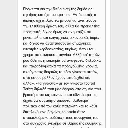
Πρόκειται για την διεύρυνση της δημόσιας
σφαίρας και όχι του κράτους. Εντός αυτής ο
ιδιώτης όχι απλώς θα μπορεί να αναπτύσσει
την ελεύθερη δράση του, αλλά θα προκαλείται
προς αυτό, δίχως όμως να σχηματίζονται
μονοπώλια και ολιγαρχικές οικονομικές δομές
και δίχως να αναπτύσσονται σημαντικές
ευκαιρίες κερδοσκοπίας, κυρίως μέσου του
χρηματοπιστωτικού παιγνίου. Αλλά επ’ αυτών
μου δόθηκε η ευκαιρία να αναφερθώ διεξοδικά
και παραδειγματικά τα προηγούμενα χρόνια,
ακούγοντας διαρκώς το «δεν γίνονται αυτά»,
από όσους μάλλον έχουν αποδεχθεί «τα
άλλα», «τα γνωστά» με τον γνωστό τρόπο!
Τούτα δηλαδή που μας έφεραν στο σημείο που
βρισκόμαστε ως κοινωνία και εθνικό κράτος,
δίχως να συνειδητοποιούνται βαθύτερα
πολιτικά από τον κάθε πατριώτη και το κάθε
διαπλεκόμενο όργανο, το οποίο όταν
αποκαλούμε «προδότες» τους συνεργούς του
στο σύγχρονο έγκλημα σε βάρος της ελληνικής