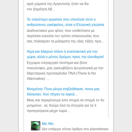
ιερά χώματα της Αργεντινής ήταν να δει
τον Δημήτρη Αβ...
Το τελειότερο εργαλείο που επινόησε ποτε ο
ανθρώπινος εγκέφαλος, είναι η Ελληνική γλώσσα.
Διαδυκτιακοί μου φίλοι, που υιοθετίσατε με
περίσσια ευκολία τον τρόπο επικοινωνίας που
σας πλάσαραν τα μιάσματα της νέας τάξης πρα...
Αίμα και δάκρυα πλέον η εναλλακτική για την
χώρα, αλλά ο μόνος δρόμος προς την ελευθερία!
Εγχώριο ολιγαρχικό σύστημα και ξένοι
τοκογλύφοι, μας εγκλωβίζουν ψυχολογικά με την
Θαρτσερική προπαγάνδα TINA (There Is No
Alternative). ...
Μνημόνια: Ποια μέτρα επιβλήθηκαν, ποιοι μας
δάνεισαν, πού πήγαν τα λεφτά...
Μιας και περιμένουμε απο στιγμή σε στιγμή το 4ο
μνημόνιο , ας δούμε όλα τα στοιχεία για τα 3
προηγούμενα μέχρι τώρα...
Mic Mic
Δεν υπάρχει τέτοιο άρθρο στο planetnews