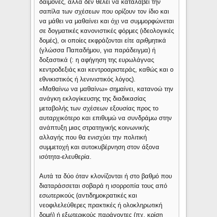
δαίμονες, αλλά δεν θέλει να καταλάβει την
σαπίλα των σχέσεων που ορίζουν τον ίδιο και
να μάθει να μαθαίνει και όχι να συμμορφώνεται
σε δογματικές κανονιστικές φόρμες (ιδεολογικές
δομές), οι οποίες εκφράζονται είτε αριθμητικά
(γλώσσα Παπαδήμου, για παράδειγμα) ή
δοξαστικά (: η αφήγηση της ευρωλάγνας
κεντροδεξιάς και κεντροαριστεράς, καθώς και ο
εθνικιστικός ή λενινιστικός λόγος).
«Μαθαίνω να μαθαίνω» σημαίνει, κατανοώ την
ανάγκη εκλογίκευσης της διαδικασίας
μεταβολής των σχέσεων εξουσίας προς το
αυταρχικότερο και επιθυμώ να συνδράμω στην
ανάπτυξη μιας στρατηγικής κοινωνικής
αλλαγής που θα ενισχύει την πολιτική
συμμετοχή και αυτοκυβέρνηση στον άξονα
ισότητα-ελευθερία.
Αυτά τα δύο όταν κλονίζονται ή στο βαθμό που
διαταράσσεται σοβαρά η ισορροπία τους από
εσωτερικούς (αντιδημοκρατικές και
νεοφιλελεύθερες πρακτικές ή ολοκληρωτική
δομή) ή εξωτερικούς παράγοντες (πχ. κρίση