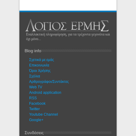
Εναλλακτική πληροφόρηση, για τα τρέχοντα γεγονότα και
όχι μόνο...
Blog info
Σχετικά με εμάς
Eπικοινωνία
Όροι Χρήσης
Σχόλια
Αρθρογράφοι/Συντάκτες
Web TV
Android application
RSS
Facebook
Twitter
Youtube Channel
Google+
Συνδέσεις