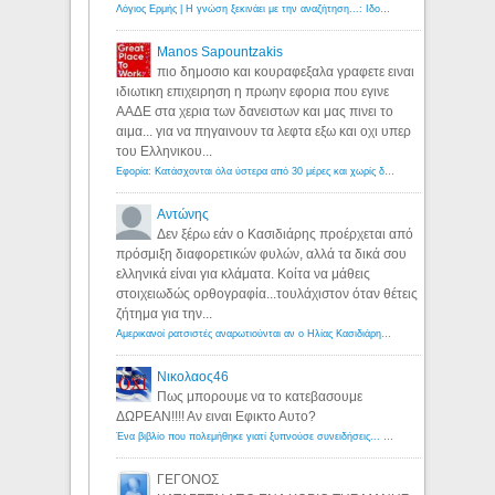
Λόγιος Ερμής | Η γνώση ξεκινάει με την αναζήτηση...: Ιδού οι 18 που χρωστούν 11 δις ευρώ!
Manos Sapountzakis
πιο δημοσιο και κουραφεξαλα γραφετε ειναι
ιδιωτικη επιχειρηση η πρωην εφορια που εγινε
ΑΑΔΕ στα χερια των δανειστων και μας πινει το
αιμα... για να πηγαινουν τα λεφτα εξω και οχι υπερ
του Ελληνικου...
Εφορία: Κατάσχονται όλα ύστερα από 30 μέρες και χωρίς δικαστικές αποφάσεις - Λόγιος Ερμής
Αντώνης
Δεν ξέρω εάν ο Κασιδιάρης προέρχεται από
πρόσμιξη διαφορετικών φυλών, αλλά τα δικά σου
ελληνικά είναι για κλάματα. Κοίτα να μάθεις
στοιχειωδώς ορθογραφία...τουλάχιστον όταν θέτεις
ζήτημα για την...
Αμερικανοί ρατσιστές αναρωτιούνται αν ο Ηλίας Κασιδιάρης ανήκει στη λευκή φυλή... - Λόγιος Ερμής
Νικολαος46
Πως μπορουμε να το κατεβασουμε
ΔΩΡΕΑΝ!!!! Αν ειναι Εφικτο Αυτο?
Ένα βιβλίο που πολεμήθηκε γιατί ξυπνούσε συνειδήσεις... - Λόγιος Ερμής | Η γνώση ξεκινάει με την αναζήτηση...
ΓΕΓΟΝΟΣ