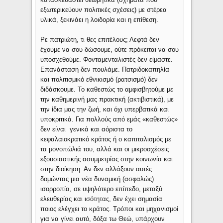
εξωτερικεύουν πολιτικές σχέσεις) με στέρεα
υλικά, ξεκινάει η λοιδορία και η επίθεση.
Ρε πατριώτη, τι θες επιτέλους; Λεφτά δεν
έχουμε να σου δώσουμε, ούτε πρόκειται να σου
υποσχεθούμε. Φονταμενταλιστές δεν είμαστε.
Επανάσταση δεν πουλάμε. Πατριδοκαπηλία
και πολιτισμικό εθνικισμό (ρατσισμό) δεν
διδάσκουμε. Το καθεστώς το αμφισβητούμε με
την καθημερινή μας πρακτική (ακτιβιστικά), με
την ίδια μας την ζωή, και όχι υπερβατικά και
υποκριτικά. Για πολλούς από εμάς «καθεστώς»
δεν είναι γενικά και αόριστα το
κεφαλαιοκρατικό κράτος ή ο καπιταλισμός με
τα μονοπώλιά του, αλλά και οι μικροσχέσεις
εξουσιαστικής ασυμμετρίας στην κοινωνία και
στην διοίκηση. Αν δεν αλλάξουν αυτές
δομώντας μια νέα δυναμική (ασφαλώς)
ισορροπία, σε υψηλότερο επίπεδο, μεταξύ
ελευθερίας και ισότητας, δεν έχει σημασία
ποιος ελέγχει το κράτος. Τρόποι και μηχανισμοί
για να γίνει αυτό, δόξα τω Θεώ, υπάρχουν