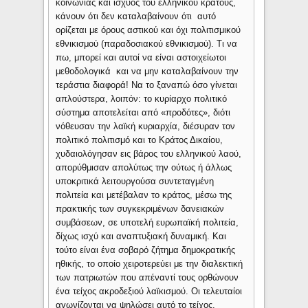
κοινωνίας και ισχύος του ελληνικού κράτους,
κάνουν ότι δεν καταλαβαίνουν ότι αυτό
ορίζεται με όρους αστικού και όχι πολιτισμικού
εθνικισμού (παραδοσιακού εθνικισμού). Τι να
πω, μπορεί και αυτοί να είναι αστοιχείωτοι
μεθοδολογικά και να μην καταλαβαίνουν την
τεράστια διαφορά! Να το ξαναπώ όσο γίνεται
απλούστερα, λοιπόν: το κυρίαρχο πολιτικό
σύστημα αποτελείται από «προδότες», διότι
νόθευσαν την λαϊκή κυριαρχία, διέσυραν τον
πολιτικό πολιτισμό και το Κράτος Δικαίου,
χυδαιολόγησαν εις βάρος του ελληνικού λαού,
απορύθμισαν απολύτως την ούτως ή άλλως
υποκριτικά λειτουργούσα συντεταγμένη
πολιτεία και μετέβαλαν το κράτος, μέσω της
πρακτικής των συγκεκριμένων δανειακών
συμβάσεων, σε υποτελή ευρωπαϊκή πολιτεία,
δίχως ισχύ και αναπτυξιακή δυναμική. Και
τούτο είναι ένα σοβαρό ζήτημα δημοκρατικής
ηθικής, το οποίο χειροτερεύει με την διαλεκτική
των πατριωτών που απέναντί τους ορθώνουν
ένα τείχος ακροδεξιού λαϊκισμού. Οι τελευταίοι
αγωνίζονται να ψηλώσει αυτό το τείχος,