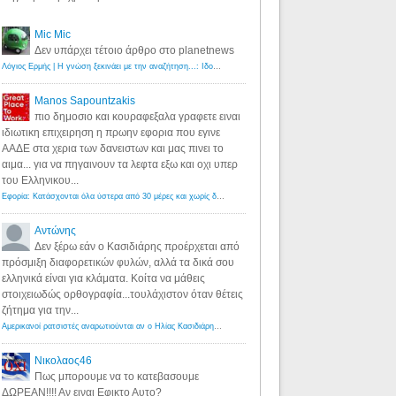
Mic Mic
Δεν υπάρχει τέτοιο άρθρο στο planetnews
Λόγιος Ερμής | Η γνώση ξεκινάει με την αναζήτηση...: Ιδού οι 18 που χρωστούν 11 δις ευρώ!
·
6 years ago
Manos Sapountzakis
πιο δημοσιο και κουραφεξαλα γραφετε ειναι
ιδιωτικη επιχειρηση η πρωην εφορια που εγινε
ΑΑΔΕ στα χερια των δανειστων και μας πινει το
αιμα... για να πηγαινουν τα λεφτα εξω και οχι υπερ
του Ελληνικου...
Εφορία: Κατάσχονται όλα ύστερα από 30 μέρες και χωρίς δικαστικές αποφάσεις - Λόγιος Ερμής
·
6 years ag
Αντώνης
Δεν ξέρω εάν ο Κασιδιάρης προέρχεται από
πρόσμιξη διαφορετικών φυλών, αλλά τα δικά σου
ελληνικά είναι για κλάματα. Κοίτα να μάθεις
στοιχειωδώς ορθογραφία...τουλάχιστον όταν θέτεις
ζήτημα για την...
Αμερικανοί ρατσιστές αναρωτιούνται αν ο Ηλίας Κασιδιάρης ανήκει στη λευκή φυλή... - Λόγιος Ερμής
·
7 yea
Νικολαος46
Πως μπορουμε να το κατεβασουμε
ΔΩΡΕΑΝ!!!! Αν ειναι Εφικτο Αυτο?