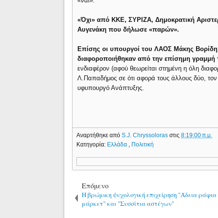
«ναι».
«Όχι» από ΚΚΕ, ΣΥΡΙΖΑ, Δημοκρατική Αριστερ
Αυγενάκη που δήλωσε «παρών».
Επίσης οι υπουργοί του ΛΑΟΣ Μάκης Βορίδη κ
διαφοροποιήθηκαν από την επίσημη γραμμή
ενδιαφέρον (αφού θεωρείται στημένη η όλη διαφο
Λ.Παπαδήμος σε ότι αφορά τους άλλους δύο, το
υφυπουργό Ανάπτυξης.
Αναρτήθηκε από
S.J. Chryssoloras
στις
8:19:00 π.μ.
Κατηγορία:
Ελλάδα
,
Πολιτική
Επόμενο
Η βρώμικη ψυχολογική επιχείρηση "Άδεια ράφια
μάρκετ" και "Συσσίτια αστέγων"