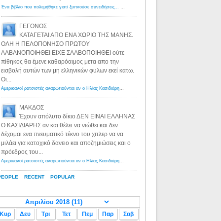
Ένα βιβλίο που πολεμήθηκε γιατί ξυπνούσε συνειδήσεις... - Λόγιος Ερμής | Η γνώση ξεκινάει με την αναζήτηση...
ΓΕΓΟΝΟΣ
ΚΑΤΑΓΕΤΑΙ ΑΠΟ ΕΝΑ ΧΩΡΙΟ ΤΗΣ ΜΑΝΗΣ.
ΟΛΗ Η ΠΕΛΟΠΟΝΗΣΟ ΠΡΩΤΟΥ
ΑΛΒΑΝΟΠΟΙΗΘΕΙ ΕΙΧΕ ΣΛΑΒΟΠΟΙΗΘΕΙ ούτε
πίθηκος θα έμενε καθαρόαιμος μετα απο την
εισβολή αυτών των μη ελληνικών φυλων εκεί κατω.
Οι...
Αμερικανοί ρατσιστές αναρωτιούνται αν ο Ηλίας Κασιδιάρης ανήκει στη λευκή φυλή... - Λόγιος Ερμής
·
8 yea
ΜΑΚΔΟΣ
Έχουν απόλυτο δίκιο ΔΕΝ ΕΙΝΑΙ ΕΛΛΗΝΑΣ
Ο ΚΑΣΙΔΙΑΡΗΣ αν και θέλει να νιώθει και δεν
δέχομαι ενα πνευματικό τέκνο του χιτλερ να να
μιλάει για κατοχικό δανειο και αποζημιώσεις και ο
πρόεδρος του...
Αμερικανοί ρατσιστές αναρωτιούνται αν ο Ηλίας Κασιδιάρης ανήκει στη λευκή φυλή... - Λόγιος Ερμής
·
8 yea
PEOPLE
RECENT
POPULAR
Κυρ
Δευ
Τρι
Τετ
Πεμ
Παρ
Σαβ