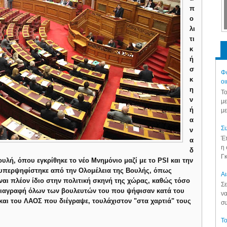
π
ο
λι
τι
κ
ή
σ
Φά
κ
οι
η
Το
ν
με
ή
με
α
Συ
ν
Έπ
α
η 
δ
Γκ
λή, όπου εγκρίθηκε το νέο Μνημόνιο μαζί με το PSI και την
 υπερψηφίστηκε από την Ολομέλεια της Βουλής, όπως
Aι
ναι πλέον ίδιο στην πολιτική σκηνή της χώρας, καθώς τόσο
Σε
 διαγραφή όλων των βουλευτών του που ψήφισαν κατά του
να
) και του ΛΑΟΣ που διέγραψε, τουλάχιστον "στα χαρτιά" τους
συ
Το