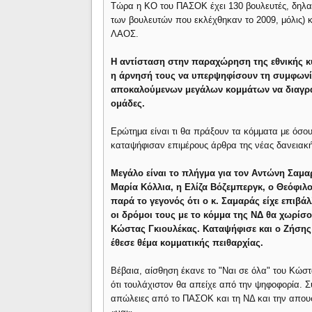
Τώρα η ΚΟ του ΠΑΣΟΚ έχει 130 βουλευτές, δηλαδ
των βουλευτών που εκλέχθηκαν το 2009, μόλις) και
ΛΑΟΣ.
Η αντίσταση στην παραχώρηση της εθνικής κ
η άρνησή τους να υπερψηφίσουν τη συμφωνία 
αποκαλούμενων μεγάλων κομμάτων να διαγράψ
ομάδες.
Ερώτημα είναι τι θα πράξουν τα κόμματα με όσου
καταψήφισαν επιμέρους άρθρα της νέας δανειακ
Μεγάλο είναι το πλήγμα για τον Αντώνη Σαμ
Μαρία Κόλλια, η Ελίζα Βόζεμπεργκ, ο Θεόφιλ
παρά το γεγονός ότι ο κ. Σαμαράς είχε επιβά
οι δρόμοι τους με το κόμμα της ΝΔ θα χωρίσ
Κώστας Γκιουλέκας. Καταψήφισε και ο Ζήσης 
έθεσε θέμα κομματικής πειθαρχίας.
Βέβαια, αίσθηση έκανε το "Ναι σε όλα" του Κώ
ότι τουλάχιστον θα απείχε από την ψηφοφορία.
απώλειες από το ΠΑΣΟΚ και τη ΝΔ και την απου