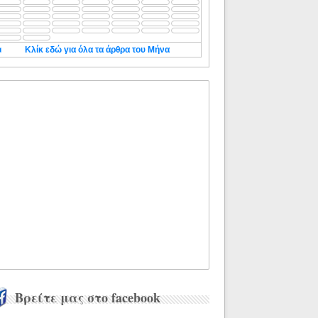
◄
Κλίκ εδώ για όλα τα άρθρα του Μήνα
Βρείτε μας στο facebook