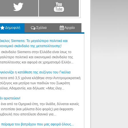
Δημοφιλή
Σχόλια
Αρχείο
κελος Siemens: Το μεγαλύτερο πολιτικό και
κονομικό σκάνδαλο της μεταπολίτευσης!
 σκάνδαλο Siemens στην Ελλάδα είναι ίσως το
γαλύτερο πολιτικό και οικονομικό σκάνδαλο της
ταπολίτευσης και αφορά σε χρηματισμό Ελλήν...
γκλονίζει η κατάθεση της συζύγου του Γκιόλια
ειτα από 3,5 χρόνια κλήθηκε στην Αντιτρομοκρατική
σύζυγος και μητέρα των παιδιών του Σωκράτη
ιόλια, Αδαμαντία, και δήλωσε: «Μας έλεγ...
έν αριστεύειν!
 ένα από τα Ομηρικά έπη, την Ιλιάδα, δύναται κανείς
 εντοπίσει (και μάλιστα δύο φορές) μια έκφραση-
μβουλή που αποτέλεσε ιδανικό για...
 πείραμα του βατράχου που μας αφορά όλους...