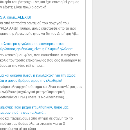
θεωρία του βατράχου λες και έχει επινοηθεί για μας.
ν ξέρετε; Είναι πολύ διδακτική.
S.A. καλεί...ALEXIS!
α από τα πρώτα ραντεβού του αρχηγού του
ΡΙΖΑ Αλέξη Τσίπρα, μόλις επέστρεψε από τα ιερά
ματα της Αργεντινής ήταν να δει τον Δημήτρη Αβ...
 τελειότερο εργαλείο που επινόησε ποτε ο
θρώπινος εγκέφαλος, είναι η Ελληνική γλώσσα.
αδυκτιακοί μου φίλοι, που υιοθετίσατε με περίσσια
κολία τον τρόπο επικοινωνίας που σας πλάσαραν τα
άσματα της νέας τάξης πρα...
μα και δάκρυα πλέον η εναλλακτική για την χώρα,
λά ο μόνος δρόμος προς την ελευθερία!
χώριο ολιγαρχικό σύστημα και ξένοι τοκογλύφοι, μας
κλωβίζουν ψυχολογικά με την Θαρτσερική
οπαγάνδα TINA (There Is No Alternative). ...
ημόνια: Ποια μέτρα επιβλήθηκαν, ποιοι μας
νεισαν, πού πήγαν τα λεφτά...
ας και περιμένουμε απο στιγμή σε στιγμή το 4ο
ημόνιο , ας δούμε όλα τα στοιχεία για τα 3
οηγούμενα μέχρι τώρα...