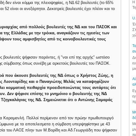
Η 
ή δεν είναι κόμμα της πλειοψηφίας, η ΝΔ 62 βουλευτές (το 65%
Τη
 52 είναι οι ανεξάρτητοι. Δεκατρείς βουλευτές έχει πλέον και το
U.
Έν
υριαρχίας από πολλούς βουλευτές της ΝΔ και του ΠΑΣΟΚ και
ΣΥ
της Ελλάδας με την τρόικα, αναγκάζουν τις ηγεσίες των
χώ
ουν τους αμφισβητίες από τις κοινοβουλευτικές τους
Το
αν
ς βουλευτές ψήφισαν παρόντες, ή "ναι επί της αρχής" ωστόσο
Δι
ευ
ής σύμβασης όπως συνέβη με αρκετούς βουλευτές του ΠΑΣΟΚ.
μι
αρά που άκουσε βουλευτές της ΝΔ όπως ο Χρήστος Ζώης, η
Αί
ος Λεονταρίδης και ο Παναγιώτης Μελάς να καταψηφίζουν
αλ
λλει κομματική πειθαρχία προειδοποιώντας τους αντάρτες ότι
Εγ
ουν. Δεν ψήφισε επίσης το μνημόνιο ο βουλευτής της ΝΔ
εγ
Τζηγκαλάγιας της ΝΔ. Σημειώνεται ότι ο Αντώνης Σαμαράς
πρ
Μν
δά
στα Καραμανλή. Πολλοί περίμεναν από τον πρώην πρωθυπουργό
Μι
 Σύμφωνα με τα αποτελεσματα η σύμβαση υπερψηφίστηκε με 43
μν
σία του ΛΑΟΣ πλην των Μ.Βορίδη και Αδ.Γεωργιάδη που ψήφισαν
πρ