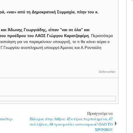
ά, «ναι» από τη Δημοκρατική Συμμαχία, πλην του κ.
αι Άδωνης Γεωργιάδης, είπαν "ναι σε όλα" και
 του προέδρου του ΛΑΟΣ Γιώργου Καρατζαφέρη
. Περισσότερο
ροποίηση για να παραμείνουν υπουργοί), το τι θα κάνει αύριο ο
ν Γ.Γεωργίου αναπληρωτή υπουργό Άμυνας και Α.Ροντούλη
DefenceNet
Προηγούμενο
 σούπερ
Πόλεμος στην Αθήνα: 45 κτίρια πυρπολημένα, 67
συλλήψεις, 68 τραυματίες αστυνομικοί! OΛΟ ΤΟ
ΧΡΟΝΙΚΟ!