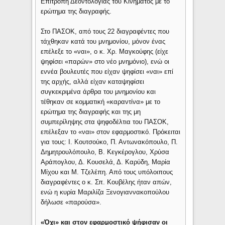
Επιτροπή Δεοντολογίας του Κινήματος με το
ερώτημα της διαγραφής.
Στο ΠΑΣΟΚ, από τους 22 διαγραφέντες που
τάχθηκαν κατά του μνημονίου, μόνον ένας
επέλεξε το «ναι», ο κ. Χρ. Μαγκούφης (είχε
ψηφίσει «παρών» στο νέο μνημόνιο), ενώ οι
εννέα βουλευτές που είχαν ψηφίσει «ναι» επί
της αρχής, αλλά είχαν καταψηφίσει
συγκεκριμένα άρθρα του μνημονίου και
τέθηκαν σε κομματική «καραντίνα» με το
ερώτημα της διαγραφής και της μη
συμπερίληψης στα ψηφοδέλτια του ΠΑΣΟΚ,
επέλεξαν το «ναι» στον εφαρμοστικό. Πρόκειται
για τους: Ι. Κουτσούκο, Π. Αντωνακόπουλο, Π.
Δημητρουλόπουλο, Β. Κεγκέρογλου, Χρύσα
Αράπογλου, Δ. Κουσελά, Δ. Καρύδη, Μαρία
Μίχου και Μ. Τζελέπη. Από τους υπόλοιπους
διαγραφέντες ο κ. Σπ. Κουβέλης ήταν απών,
ενώ η κυρία Μαριλίζα Ξενογιαννακοπούλου
δήλωσε «παρούσα».
«Όχι» και στον εφαρμοστικό ψήφισαν οι