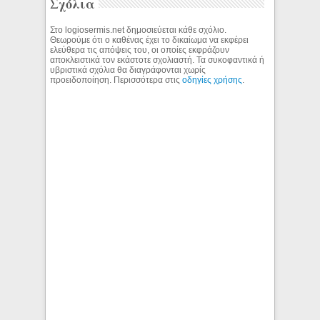
Σχόλια
Στο logiosermis.net δημοσιεύεται κάθε σχόλιο.
Θεωρούμε ότι ο καθένας έχει το δικαίωμα να εκφέρει
ελεύθερα τις απόψεις του, οι οποίες εκφράζουν
αποκλειστικά τον εκάστοτε σχολιαστή. Τα συκοφαντικά ή
υβριστικά σχόλια θα διαγράφονται χωρίς
προειδοποίηση. Περισσότερα στις
οδηγίες χρήσης
.