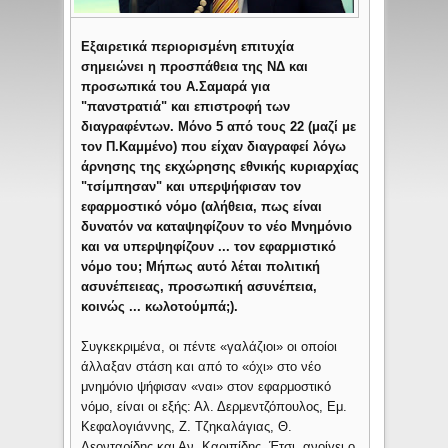
Εξαιρετικά περιορισμένη επιτυχία
σημειώνει η προσπάθεια της ΝΔ και
προσωπικά του Α.Σαμαρά για
"πανστρατιά" και επιστροφή των
διαγραφέντων. Μόνο 5 από τους 22 (μαζί με
τον Π.Καμμένο) που είχαν διαγραφεί λόγω
άρνησης της εκχώρησης εθνικής κυριαρχίας
"τσίμπησαν" και υπερψήφισαν τον
εφαρμοστικό νόμο (αλήθεια, πως είναι
δυνατόν να καταψηφίζουν το νέο Μνημόνιο
και να υπερψηφίζουν ... τον εφαρμιστικό
νόμο του; Mήπως αυτό λέται πολιτική
ασυνέπειεας, προσωπική ασυνέπεια,
κοινώς ... κωλοτούμπά;).
Συγκεκριμένα, οι πέντε «γαλάζιοι» οι οποίοι
άλλαξαν στάση και από το «όχι» στο νέο
μνημόνιο ψήφισαν «ναι» στον εφαρμοστικό
νόμο, είναι οι εξής: Αλ. Δερμεντζόπουλος, Εμ.
Κεφαλογιάννης, Ζ. Τζηκαλάγιας, Θ.
Λεονταρίδης και Αν. Καριπίδης. Έτσι, ανοίγει ο