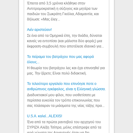
Έπειτα από 3,5 χρόνια κλήθηκε στην
Αντιτρομοκρατική η σύζυγος και μητέρα των
παιδιών του Σωκράτη Γκιόλια, Αδαμαντία, και
δήλωσε: «Μας έλεγ...
Aιέν αριστεύειν!
Σε ένα από τα Ομηρικά έπη, την Ιλιάδα, δύναται
κανείς να εντοπίσει (και μάλιστα δύο φορές) μια
έκφραση-συμβουλή που αποτέλεσε ιδανικό για...
Το πείραμα του βατράχου που μας αφορά
όλους...
Η θεωρία του βατράχου λες και έχει επινοηθεί για
μας. Την ξέρετε; Είναι πολύ διδακτική.
Το τελειότερο εργαλείο που επινόησε ποτε ο
ανθρώπινος εγκέφαλος, είναι η Ελληνική γλώσσα.
Διαδυκτιακοί μου φίλοι, που υιοθετίσατε με
περίσσια ευκολία τον τρόπο επικοινωνίας που
σας πλάσαραν τα μιάσματα της νέας τάξης πρα...
U.S.A. καλεί...ALEXIS!
Ένα από τα πρώτα ραντεβού του αρχηγού του
ΣΥΡΙΖΑ Αλέξη Τσίπρα, μόλις επέστρεψε από τα
ιερά χώματα της Αργεντινής ήταν να δει