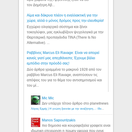
τον Δημήτρη Αβ...
Αίμα και δάκρυα πλέον η εναλλακτική για την
χώρα, αλλά ο μόνος δρόμος προς την ελευθερία!
Εγχώριο ολιγαρχικό σύστημα και ξένοι
τοκογλύφοι, μας εγκλωβίζουν ψυχολογικά με την
Θαρτσερική προπαγάνδα TINA (There Is No
Alternative). ...
Ραββίνος Marcus Eli Ravage: Είναι να απορεί
κανείς γιατί μας απεχθάνεστε; Έχουμε βάλει
εμπόδιο στην πρόοδό σας!
Δύο άρθρα γραμμένα το μακρινό 1928 από τον
ραββίνο Marcus Eli Ravage, αναπτύσουν τις
απόψεις του για το θέμα του αντισημιτισμού και
του μί...
Mic Mic
Δεν υπάρχει τέτοιο άρθρο στο planetnews
Λόγιος Ερμής | Η γνώση ξεκινάει με την αναζήτηση...: Ιδού οι 18 που χρωστούν 11 δις ευρώ!
Manos Sapountzakis
πιο δημοσιο και κουραφεξαλα γραφετε ειναι
ιδιωτικη επιχειρηση η πρωην εφορια που εγινε