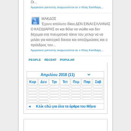
Οι...
Αμερικανοί ρατσιστές αναρωτιούνται αν ο Ηλίας Κασιδιάρης ανήκει στη λευκή φυλή... - Λόγιος Ερμής
ΜΑΚΔΟΣ
Έχουν απόλυτο δίκιο ΔΕΝ ΕΙΝΑΙ ΕΛΛΗΝΑΣ
Ο ΚΑΣΙΔΙΑΡΗΣ αν και θέλει να νιώθει και δεν
δέχομαι ενα πνευματικό τέκνο του χιτλερ να να
μιλάει για κατοχικό δανειο και αποζημιώσεις και ο
πρόεδρος του...
Αμερικανοί ρατσιστές αναρωτιούνται αν ο Ηλίας Κασιδιάρης ανήκει στη λευκή φυλή... - Λόγιος Ερμής
PEOPLE
RECENT
POPULAR
Κυρ
Δευ
Τρι
Τετ
Πεμ
Παρ
Σαβ
◄
Κλίκ εδώ για όλα τα άρθρα του Μήνα