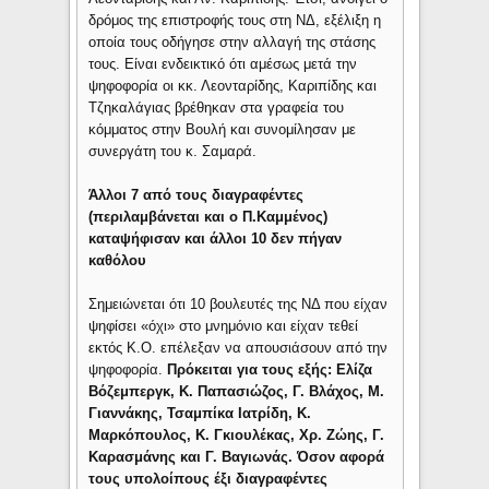
δρόμος της επιστροφής τους στη ΝΔ, εξέλιξη η
οποία τους οδήγησε στην αλλαγή της στάσης
τους. Είναι ενδεικτικό ότι αμέσως μετά την
ψηφοφορία οι κκ. Λεονταρίδης, Καριπίδης και
Τζηκαλάγιας βρέθηκαν στα γραφεία του
κόμματος στην Βουλή και συνομίλησαν με
συνεργάτη του κ. Σαμαρά.
Άλλοι 7 από τους διαγραφέντες
(περιλαμβάνεται και ο Π.Καμμένος)
καταψήφισαν και άλλοι 10 δεν πήγαν
καθόλου
Σημειώνεται ότι 10 βουλευτές της ΝΔ που είχαν
ψηφίσει «όχι» στο μνημόνιο και είχαν τεθεί
εκτός Κ.Ο. επέλεξαν να απουσιάσουν από την
ψηφοφορία.
Πρόκειται για τους εξής: Ελίζα
Βόζεμπεργκ, Κ. Παπασιώζος, Γ. Βλάχος, Μ.
Γιαννάκης, Τσαμπίκα Ιατρίδη, Κ.
Μαρκόπουλος, Κ. Γκιουλέκας, Χρ. Ζώης, Γ.
Καρασμάνης και Γ. Βαγιωνάς. Όσον αφορά
τους υπολοίπους έξι διαγραφέντες