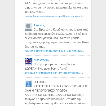
ΑΑΔΕ στα χερια των δανειστων και μας πινει το
αιμα... για να πηγαινουν τα λεφτα εξω και οχι υπερ
του Ελληνικου...
Εφορία: Κατάσχονται όλα ύστερα από 30 μέρες και χωρίς δικαστικές αποφάσεις - Λόγιος Ερμής
Αντώνης
Δεν ξέρω εάν ο Κασιδιάρης προέρχεται από
πρόσμιξη διαφορετικών φυλών, αλλά τα δικά σου
ελληνικά είναι για κλάματα. Κοίτα να μάθεις
στοιχειωδώς ορθογραφία...τουλάχιστον όταν θέτεις
ζήτημα για την...
Αμερικανοί ρατσιστές αναρωτιούνται αν ο Ηλίας Κασιδιάρης ανήκει στη λευκή φυλή... - Λόγιος Ερμής
Νικολαος46
Πως μπορουμε να το κατεβασουμε
ΔΩΡΕΑΝ!!!! Αν ειναι Εφικτο Αυτο?
Ένα βιβλίο που πολεμήθηκε γιατί ξυπνούσε συνειδήσεις... - Λόγιος Ερμής | Η γνώση ξεκινάει με την αναζήτηση...
ΓΕΓΟΝΟΣ
ΚΑΤΑΓΕΤΑΙ ΑΠΟ ΕΝΑ ΧΩΡΙΟ ΤΗΣ ΜΑΝΗΣ.
ΟΛΗ Η ΠΕΛΟΠΟΝΗΣΟ ΠΡΩΤΟΥ
ΑΛΒΑΝΟΠΟΙΗΘΕΙ ΕΙΧΕ ΣΛΑΒΟΠΟΙΗΘΕΙ ούτε
πίθηκος θα έμενε καθαρόαιμος μετα απο την
εισβολή αυτών των μη ελληνικών φυλων εκεί κατω.