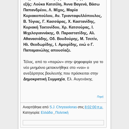
εξής: Λούκα Κατσέλη, Άννα Βαγενά, Βάσω
Παπανδρέου, Λ. Μίχος, Μαρία
Κυριακοπούλου, Αν. Τριανταφυλλόπουλος,
Β. Τόγιας, Γ. Κασσάρας, Χ. Καστανίδης,
Κυριακή Τεκτονίδου, Χρ. Κατσούρας, Ι.
Μιχελογιαννάκης, Θ. Παραστατίδης, Αλ.
Αθανασιάδης, Οδ. Βουδούρης, Μ. Τσετίν,
Ηλ. Θεοδωρίδης, Ι. Αμοιρίδης, ενώ ο Γ.
Παπαμανώλης απουσίαζε.
Τέλος, από το «παρών» στην ψηφοφορία για το
νέο μνημόνιο μετακινήθηκε στο «ναι» ο
ανεξάρτητος βουλευτής που πρόσκειται στην
Δημοκρατική Συμμαχία
, Ελ. Αυγενάκης.
Πηγή
Αναρτήθηκε από
S.J. Chryssoloras
στις
8:02:00 π.μ.
Κατηγορία:
Ελλάδα
,
Πολιτική