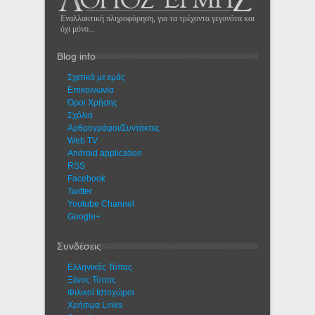
Εναλλακτική πληροφόρηση, για τα τρέχοντα γεγονότα και
όχι μόνο...
Blog info
Σχετικά με εμάς
Eπικοινωνία
Όροι Χρήσης
Σχόλια
Αρθρογράφοι/Συντάκτες
Web TV
Android application
RSS
Facebook
Twitter
Youtube Channel
Google+
Συνδέσεις
Ελληνικός Τύπος
Ξένος Τύπος
Φιλικοί Ιστοχώροι
Χρήσιμα Links