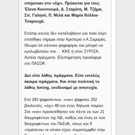
επέμειναν στο «όχι». Πρόκειται για τους
Έλενα Κουντουρά, Δ. Σταμάτη, Μ. Τζήμα,
Σπ. Γαληνό, Π. Μελά και Μαρία Κόλλια-
Τσαρουχά.
Επίσης κανείς δεν καταλαβαίνει για ποιο λόγο
επιτέθηκε σήμερα στην Αριστερά ο Α.Σαμαράς.
Θεωρεί ότι κάποιοι ψηφοφόροι του μπορεί να
εγκλωβιστούν στο ... ΚΚΕ ή στον ΣΥΡΙΖΑ;
Αστεία πράγματα. Εξυπηρέτηση προσέφερε
στο ΠΑΣΟΚ.
Δεν είπε λάθος πράγματα. Είπε εντελώς
άκαιρα πράγματα. Και στην πολιτική το
λάθος timing, ισοδυναμεί με αποτυχία.
Επί 283 ψηφισάντων, «ναι» ψήφισαν 202
βουλευτές, «όχι» 80 και ένας δήλωσε παρών.
Στα «ναι» προσετέθησαν και πέντε εκ των 21
διαγραφέντων της ΝΔ, καθώς και ένας εκ των
διαγραφέντων του ΠαΣοΚ, όπως και 9
«πράσινοι» οι οποίοι είχαν παραπεμφθεί στην