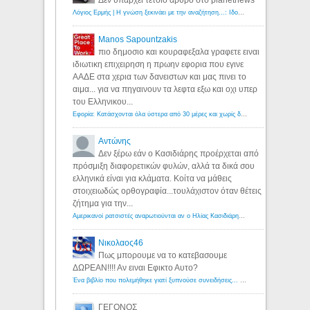
Λόγιος Ερμής | Η γνώση ξεκινάει με την αναζήτηση...: Ιδού οι 18 που χρωστούν 11 δις ευρώ!
Manos Sapountzakis
πιο δημοσιο και κουραφεξαλα γραφετε ειναι
ιδιωτικη επιχειρηση η πρωην εφορια που εγινε
ΑΑΔΕ στα χερια των δανειστων και μας πινει το
αιμα... για να πηγαινουν τα λεφτα εξω και οχι υπερ
του Ελληνικου...
Εφορία: Κατάσχονται όλα ύστερα από 30 μέρες και χωρίς δικαστικές αποφάσεις - Λόγιος Ερμής
Αντώνης
Δεν ξέρω εάν ο Κασιδιάρης προέρχεται από
πρόσμιξη διαφορετικών φυλών, αλλά τα δικά σου
ελληνικά είναι για κλάματα. Κοίτα να μάθεις
στοιχειωδώς ορθογραφία...τουλάχιστον όταν θέτεις
ζήτημα για την...
Αμερικανοί ρατσιστές αναρωτιούνται αν ο Ηλίας Κασιδιάρης ανήκει στη λευκή φυλή... - Λόγιος Ερμής
Νικολαος46
Πως μπορουμε να το κατεβασουμε
ΔΩΡΕΑΝ!!!! Αν ειναι Εφικτο Αυτο?
Ένα βιβλίο που πολεμήθηκε γιατί ξυπνούσε συνειδήσεις... - Λόγιος Ερμής | Η γνώση ξεκινάει με την αναζήτηση...
ΓΕΓΟΝΟΣ