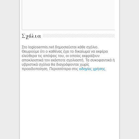
Σχόλια
Στο logiosermis.net δημοσιεύεται κάθε σχόλιο.
Θεωρούμε ότι ο καθένας έχει το δικαίωμα να εκφέρει
ελεύθερα τις απόψεις του, οι οποίες εκφράζουν
αποκλειστικά τον εκάστοτε σχολιαστή. Τα συκοφαντικά ή
υβριστικά σχόλια θα διαγράφονται χωρίς
προειδοποίηση. Περισσότερα στις
οδηγίες χρήσης
.