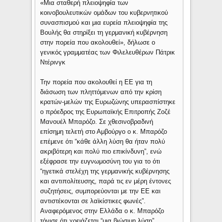
«Μια σταθερή πλειοψηφία των
κοινοβουλευτικών ομάδων του κυβερνητικού
συνασπισμού και μια ευρεία πλειοψηφία της
Βουλής θα στηρίξει τη γερμανική κυβέρνηση
στην πορεία που ακολουθεί», δήλωσε ο
γενικός γραμματέας των Φιλελευθέρων Πάτρικ
Ντέρινγκ
Την πορεία που ακολουθεί η ΕΕ για τη
διάσωση των πληττόμενων από την κρίση
κρατών-μελών της Ευρωζώνης υπερασπίστηκε
ο πρόεδρος της Ευρωπαϊκής Επιτροπής Ζοζέ
Μανουέλ Μπαρόζο. Σε χθεσινοβραδινή
επίσημη τελετή στο Αμβούργο ο κ. Μπαρόζο
επέμενε ότι “κάθε άλλη λύση θα ήταν πολύ
ακριβότερη και πολύ πιο επικίνδυνη”, ενώ
εξέφρασε την ευγνωμοσύνη του για το ότι
“ηγετικά στελέχη της γερμανικής κυβέρνησης
και αντιπολίτευσης, παρά τις εν μέρη έντονες
συζητήσεις, συμπορεύονται με την ΕΕ και
αντιστέκονται σε λαϊκίστικες φωνές”.
Αναφερόμενος στην Ελλάδα ο κ. Μπαρόζο
τόνισε ότι χρειάζεται “μια βιώσιμη λύση”.