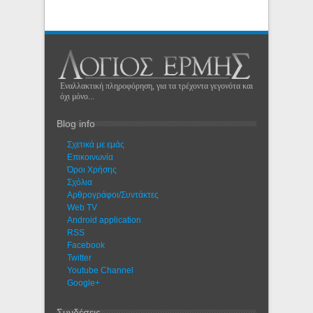
Εναλλακτική πληροφόρηση, για τα τρέχοντα γεγονότα και
όχι μόνο...
Blog info
Σχετικά με εμάς
Eπικοινωνία
Όροι Χρήσης
Σχόλια
Αρθρογράφοι/Συντάκτες
Web TV
Android application
RSS
Facebook
Twitter
Youtube Channel
Google+
Συνδέσεις