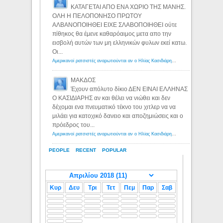
ΚΑΤΑΓΕΤΑΙ ΑΠΟ ΕΝΑ ΧΩΡΙΟ ΤΗΣ ΜΑΝΗΣ.
ΟΛΗ Η ΠΕΛΟΠΟΝΗΣΟ ΠΡΩΤΟΥ
ΑΛΒΑΝΟΠΟΙΗΘΕΙ ΕΙΧΕ ΣΛΑΒΟΠΟΙΗΘΕΙ ούτε
πίθηκος θα έμενε καθαρόαιμος μετα απο την
εισβολή αυτών των μη ελληνικών φυλων εκεί κατω.
Οι...
Αμερικανοί ρατσιστές αναρωτιούνται αν ο Ηλίας Κασιδιάρης ανήκει στη λευκή φυλή... - Λόγιος Ερμής
ΜΑΚΔΟΣ
Έχουν απόλυτο δίκιο ΔΕΝ ΕΙΝΑΙ ΕΛΛΗΝΑΣ
Ο ΚΑΣΙΔΙΑΡΗΣ αν και θέλει να νιώθει και δεν
δέχομαι ενα πνευματικό τέκνο του χιτλερ να να
μιλάει για κατοχικό δανειο και αποζημιώσεις και ο
πρόεδρος του...
Αμερικανοί ρατσιστές αναρωτιούνται αν ο Ηλίας Κασιδιάρης ανήκει στη λευκή φυλή... - Λόγιος Ερμής
PEOPLE
RECENT
POPULAR
Κυρ
Δευ
Τρι
Τετ
Πεμ
Παρ
Σαβ