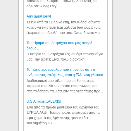
παιδιών του Σωκράτη Γκιόλια, Αδαμαντία, και
δήλωσε: «Μας έλεγ...
Aιέν αριστεύειν!
Σε ένα από τα Ομηρικά έπη, την Ιλιάδα, δύναται
κανείς να εντοπίσει (και μάλιστα δύο φορές) μια
έκφραση-συμβουλή που αποτέλεσε ιδανικό για...
Το πείραμα του βατράχου που μας αφορά
όλους...
Η θεωρία του βατράχου λες και έχει επινοηθεί για
μας. Την ξέρετε; Είναι πολύ διδακτική.
Το τελειότερο εργαλείο που επινόησε ποτε ο
ανθρώπινος εγκέφαλος, είναι η Ελληνική γλώσσα.
Διαδυκτιακοί μου φίλοι, που υιοθετίσατε με
περίσσια ευκολία τον τρόπο επικοινωνίας που
σας πλάσαραν τα μιάσματα της νέας τάξης πρα...
U.S.A. καλεί...ALEXIS!
Ένα από τα πρώτα ραντεβού του αρχηγού του
ΣΥΡΙΖΑ Αλέξη Τσίπρα, μόλις επέστρεψε από τα
ιερά χώματα της Αργεντινής ήταν να δει
τον Δημήτρη Αβ...