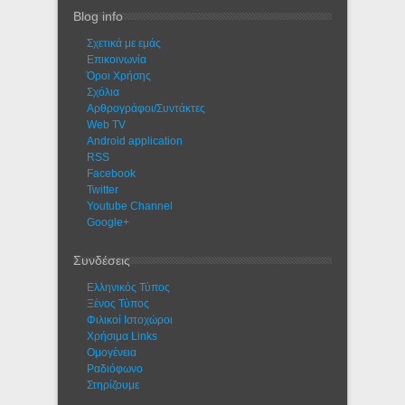
Blog info
Σχετικά με εμάς
Eπικοινωνία
Όροι Χρήσης
Σχόλια
Αρθρογράφοι/Συντάκτες
Web TV
Android application
RSS
Facebook
Twitter
Youtube Channel
Google+
Συνδέσεις
Ελληνικός Τύπος
Ξένος Τύπος
Φιλικοί Ιστοχώροι
Χρήσιμα Links
Ομογένεια
Ραδιόφωνο
Στηρίζουμε