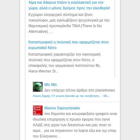
Αίμα και δάκρυα πλέον η εναλλακτική για την
χώρα, αλλά ο μόνος δρόμος προς την ελευθερία!
Εγχώριο ολιγαρχικό σύστημα και ξένοι
τοκογλύφοι, μας εγκλωβίζουν ψυχολογικά με την
Θαρτσερική προπαγάνδα TINA (There Is No
Alternative). ...
Καταστροφική η πολιτική που εφαρμόζεται στον
ευρωπαϊκό Νότο
Καταστροφική χαρακτηρίζει την οικονομική
πολιτική που εφαρμόζεται στον Νότο, ο
επικεφαλής του γερμανικού Ινστιτούτου Ifo,
Hans-Werner Si...
Mic Mic
Δεν υπάρχει τέτοιο άρθρο στο planetnews
Λόγιος Ερμής | Η γνώση ξεκινάει με την αναζήτηση...: Ιδού οι 18 που χρωστούν 11 δις ευρώ!
Manos Sapountzakis
πιο δημοσιο και κουραφεξαλα γραφετε ειναι
ιδιωτικη επιχειρηση η πρωην εφορια που εγινε
ΑΑΔΕ στα χερια των δανειστων και μας πινει το
αιμα... για να πηγαινουν τα λεφτα εξω και οχι υπερ
του Ελληνικου...