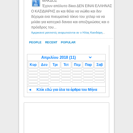
ΜΑΚΔΟΣ
Έχουν απόλυτο δίκιο ΔΕΝ ΕΙΝΑΙ ΕΛΛΗΝΑΣ
Ο ΚΑΣΙΔΙΑΡΗΣ αν και θέλει να νιώθει και δεν
δέχομαι ενα πνευματικό τέκνο του χιτλερ να να
μιλάει για κατοχικό δανειο και αποζημιώσεις και ο
πρόεδρος του...
Αμερικανοί ρατσιστές αναρωτιούνται αν ο Ηλίας Κασιδιάρης ανήκει στη λευκή φυλή... - Λόγιος Ερμής
PEOPLE
RECENT
POPULAR
Κυρ
Δευ
Τρι
Τετ
Πεμ
Παρ
Σαβ
◄
Κλίκ εδώ για όλα τα άρθρα του Μήνα