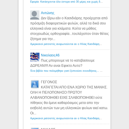
Εφορία: Κατάσχονται όλα ύστερα από 30 μέρες και χωρίς δικαστικές αποφάσεις - Λόγιος Ερμής
Αντώνης
Δεν ξέρω εάν ο Κασιδιάρης προέρχεται από
πρόσμιξη διαφορετικών φυλών, αλλά τα δικά σου
ελληνικά είναι για κλάματα. Κοίτα να μάθεις
στοιχειωδώς ορθογραφία...τουλάχιστον όταν θέτεις
ζήτημα για την...
Αμερικανοί ρατσιστές αναρωτιούνται αν ο Ηλίας Κασιδιάρης ανήκει στη λευκή φυλή... - Λόγιος Ερμής
Νικολαος46
Πως μπορουμε να το κατεβασουμε
ΔΩΡΕΑΝ!!!! Αν ειναι Εφικτο Αυτο?
Ένα βιβλίο που πολεμήθηκε γιατί ξυπνούσε συνειδήσεις... - Λόγιος Ερμής | Η γνώση ξεκινάει με την αναζήτηση...
ΓΕΓΟΝΟΣ
ΚΑΤΑΓΕΤΑΙ ΑΠΟ ΕΝΑ ΧΩΡΙΟ ΤΗΣ ΜΑΝΗΣ.
ΟΛΗ Η ΠΕΛΟΠΟΝΗΣΟ ΠΡΩΤΟΥ
ΑΛΒΑΝΟΠΟΙΗΘΕΙ ΕΙΧΕ ΣΛΑΒΟΠΟΙΗΘΕΙ ούτε
πίθηκος θα έμενε καθαρόαιμος μετα απο την
εισβολή αυτών των μη ελληνικών φυλων εκεί κατω.
Οι...
Αμερικανοί ρατσιστές αναρωτιούνται αν ο Ηλίας Κασιδιάρης ανήκει στη λευκή φυλή... - Λόγιος Ερμής