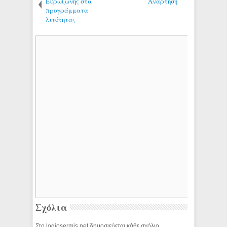
Ευρωζώνης στα
Ανάρτηση
προγράμματα
λιτότητας
Σχόλια
Στο logiosermis.net δημοσιεύεται κάθε σχόλιο.