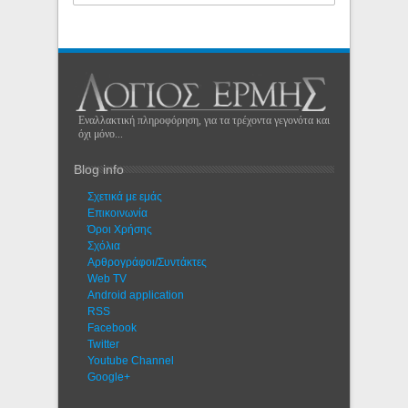
Εναλλακτική πληροφόρηση, για τα τρέχοντα γεγονότα και
όχι μόνο...
Blog info
Σχετικά με εμάς
Eπικοινωνία
Όροι Χρήσης
Σχόλια
Αρθρογράφοι/Συντάκτες
Web TV
Android application
RSS
Facebook
Twitter
Youtube Channel
Google+