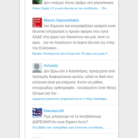
Δεν υπάρχει τέτοιο άρθρο στο planetnews
Λόγιος Ερμής | Η γνώση ξεκινάει με την αναζήτηση...: Ιδού οι 18 που χρωστούν 11 δις ευρώ!
Manos Sapountzakis
πιο δημοσιο και κουραφεξαλα γραφετε ειναι
ιδιωτικη επιχειρηση η πρωην εφορια που εγινε
ΑΑΔΕ στα χερια των δανειστων και μας πινει το
αιμα... για να πηγαινουν τα λεφτα εξω και οχι υπερ
του Ελληνικου...
Εφορία: Κατάσχονται όλα ύστερα από 30 μέρες και χωρίς δικαστικές αποφάσεις - Λόγιος Ερμής
Αντώνης
Δεν ξέρω εάν ο Κασιδιάρης προέρχεται από
πρόσμιξη διαφορετικών φυλών, αλλά τα δικά σου
ελληνικά είναι για κλάματα. Κοίτα να μάθεις
στοιχειωδώς ορθογραφία...τουλάχιστον όταν θέτεις
ζήτημα για την...
Αμερικανοί ρατσιστές αναρωτιούνται αν ο Ηλίας Κασιδιάρης ανήκει στη λευκή φυλή... - Λόγιος Ερμής
Νικολαος46
Πως μπορουμε να το κατεβασουμε
ΔΩΡΕΑΝ!!!! Αν ειναι Εφικτο Αυτο?
Ένα βιβλίο που πολεμήθηκε γιατί ξυπνούσε συνειδήσεις... - Λόγιος Ερμής | Η γνώση ξεκινάει με την αναζήτηση...