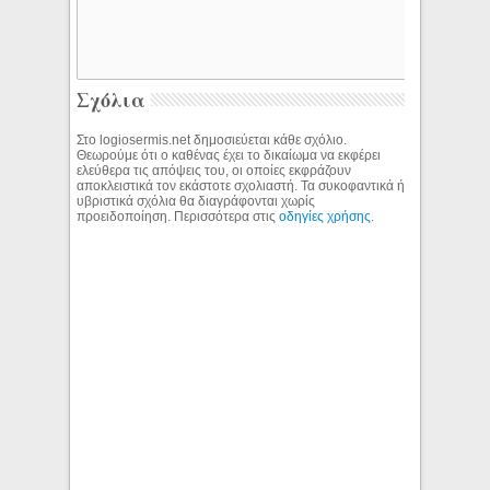
Σχόλια
Στο logiosermis.net δημοσιεύεται κάθε σχόλιο.
Θεωρούμε ότι ο καθένας έχει το δικαίωμα να εκφέρει
ελεύθερα τις απόψεις του, οι οποίες εκφράζουν
αποκλειστικά τον εκάστοτε σχολιαστή. Τα συκοφαντικά ή
υβριστικά σχόλια θα διαγράφονται χωρίς
προειδοποίηση. Περισσότερα στις
οδηγίες χρήσης
.