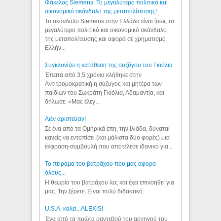
Φάκελος Siemens: Το μεγαλύτερο πολιτικό και
οικονομικό σκάνδαλο της μεταπολίτευσης!
Το σκάνδαλο Siemens στην Ελλάδα είναι ίσως το
μεγαλύτερο πολιτικό και οικονομικό σκάνδαλο
της μεταπολίτευσης και αφορά σε χρηματισμό
Ελλήν...
Συγκλονίζει η κατάθεση της συζύγου του Γκιόλια
Έπειτα από 3,5 χρόνια κλήθηκε στην
Αντιτρομοκρατική η σύζυγος και μητέρα των
παιδιών του Σωκράτη Γκιόλια, Αδαμαντία, και
δήλωσε: «Μας έλεγ...
Aιέν αριστεύειν!
Σε ένα από τα Ομηρικά έπη, την Ιλιάδα, δύναται
κανείς να εντοπίσει (και μάλιστα δύο φορές) μια
έκφραση-συμβουλή που αποτέλεσε ιδανικό για...
Το πείραμα του βατράχου που μας αφορά
όλους...
Η θεωρία του βατράχου λες και έχει επινοηθεί για
μας. Την ξέρετε; Είναι πολύ διδακτική.
U.S.A. καλεί...ALEXIS!
Ένα από τα πρώτα ραντεβού του αρχηγού του