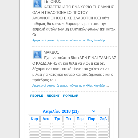
ΓΕΓΟΝΟΣ
ΚΑΤΑΓΕΤΑΙ ΑΠΟ ΕΝΑ ΧΩΡΙΟ ΤΗΣ ΜΑΝΗΣ.
ΟΛΗ Η ΠΕΛΟΠΟΝΗΣΟ ΠΡΩΤΟΥ
ΑΛΒΑΝΟΠΟΙΗΘΕΙ ΕΙΧΕ ΣΛΑΒΟΠΟΙΗΘΕΙ ούτε
πίθηκος θα έμενε καθαρόαιμος μετα απο την
εισβολή αυτών των μη ελληνικών φυλων εκεί κατω.
Οι...
Αμερικανοί ρατσιστές αναρωτιούνται αν ο Ηλίας Κασιδιάρης ανήκει στη λευκή φυλή... - Λόγιος Ερμής
ΜΑΚΔΟΣ
Έχουν απόλυτο δίκιο ΔΕΝ ΕΙΝΑΙ ΕΛΛΗΝΑΣ
Ο ΚΑΣΙΔΙΑΡΗΣ αν και θέλει να νιώθει και δεν
δέχομαι ενα πνευματικό τέκνο του χιτλερ να να
μιλάει για κατοχικό δανειο και αποζημιώσεις και ο
πρόεδρος του...
Αμερικανοί ρατσιστές αναρωτιούνται αν ο Ηλίας Κασιδιάρης ανήκει στη λευκή φυλή... - Λόγιος Ερμής
PEOPLE
RECENT
POPULAR
Κυρ
Δευ
Τρι
Τετ
Πεμ
Παρ
Σαβ