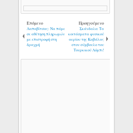
Επόμενο
Προηγούμενο
Λαπαβίτσας: Να πάμε
Σκάνδαλο: Τα
σε αθέτηση πληρωμών
κοιτάσματα φυσικού
με επιστροφή στη
αερίου της Καβάλας
δραχμή
στον σύμβουλο του
Τουρκικού Λόμπι!