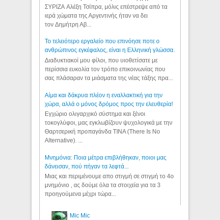
ΣΥΡΙΖΑ Αλέξη Τσίπρα, μόλις επέστρεψε από τα
ιερά χώματα της Αργεντινής ήταν να δει
τον Δημήτρη Αβ...
Το τελειότερο εργαλείο που επινόησε ποτε ο
ανθρώπινος εγκέφαλος, είναι η Ελληνική γλώσσα.
Διαδυκτιακοί μου φίλοι, που υιοθετίσατε με
περίσσια ευκολία τον τρόπο επικοινωνίας που
σας πλάσαραν τα μιάσματα της νέας τάξης πρα...
Αίμα και δάκρυα πλέον η εναλλακτική για την
χώρα, αλλά ο μόνος δρόμος προς την ελευθερία!
Εγχώριο ολιγαρχικό σύστημα και ξένοι
τοκογλύφοι, μας εγκλωβίζουν ψυχολογικά με την
Θαρτσερική προπαγάνδα TINA (There Is No
Alternative). ...
Μνημόνια: Ποια μέτρα επιβλήθηκαν, ποιοι μας
δάνεισαν, πού πήγαν τα λεφτά...
Μιας και περιμένουμε απο στιγμή σε στιγμή το 4ο
μνημόνιο , ας δούμε όλα τα στοιχεία για τα 3
προηγούμενα μέχρι τώρα...
Mic Mic