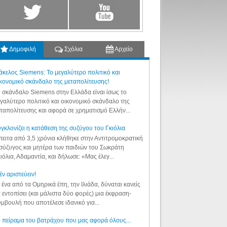
Δημοφιλή
Σχόλια
Αρχείο
κελος Siemens: Το μεγαλύτερο πολιτικό και
κονομικό σκάνδαλο της μεταπολίτευσης!
 σκάνδαλο Siemens στην Ελλάδα είναι ίσως το
γαλύτερο πολιτικό και οικονομικό σκάνδαλο της
ταπολίτευσης και αφορά σε χρηματισμό Ελλήν...
γκλονίζει η κατάθεση της συζύγου του Γκιόλια
ειτα από 3,5 χρόνια κλήθηκε στην Αντιτρομοκρατική
σύζυγος και μητέρα των παιδιών του Σωκράτη
ιόλια, Αδαμαντία, και δήλωσε: «Μας έλεγ...
έν αριστεύειν!
 ένα από τα Ομηρικά έπη, την Ιλιάδα, δύναται κανείς
 εντοπίσει (και μάλιστα δύο φορές) μια έκφραση-
μβουλή που αποτέλεσε ιδανικό για...
 πείραμα του βατράχου που μας αφορά όλους...