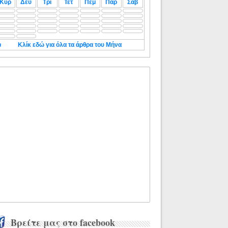
Κυρ
Δευ
Τρι
Τετ
Πεμ
Παρ
Σαβ
◄
Κλίκ εδώ για όλα τα άρθρα του Μήνα
Βρείτε μας στο facebook