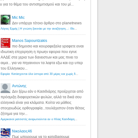
υ για το θέμα του αντισημιτισμού και του μί...
Mic Mic
Δεν υπάρχει τέτοιο άρθρο στο planetnews
Λόγιος Ερμής | Η γνώση ξεκινάει με την αναζήτηση...: Ιδού οι 18 που χρωστούν 11 δις ευρώ!
·
6 years ago
Manos Sapountzakis
πιο δημοσιο και κουραφεξαλα γραφετε ειναι
ιδιωτικη επιχειρηση η πρωην εφορια που εγινε
ΑΑΔΕ στα χερια των δανειστων και μας πινει το
αιμα... για να πηγαινουν τα λεφτα εξω και οχι υπερ
του Ελληνικου...
Εφορία: Κατάσχονται όλα ύστερα από 30 μέρες και χωρίς δικαστικές αποφάσεις - Λόγιος Ερμής
·
6 years ag
Αντώνης
Δεν ξέρω εάν ο Κασιδιάρης προέρχεται από
πρόσμιξη διαφορετικών φυλών, αλλά τα δικά σου
ελληνικά είναι για κλάματα. Κοίτα να μάθεις
στοιχειωδώς ορθογραφία...τουλάχιστον όταν θέτεις
ζήτημα για την...
Αμερικανοί ρατσιστές αναρωτιούνται αν ο Ηλίας Κασιδιάρης ανήκει στη λευκή φυλή... - Λόγιος Ερμής
·
7 yea
Νικολαος46
Πως μπορουμε να το κατεβασουμε