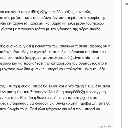
το
νο (εικονικά σωματίδια) εξηγεί τις δύο μάζες, συνεπώς
υτικής μάζας – κάτι που ο Αϊνστάιν υποστήριξε στην θεωρία της
ίδιο επιταχύνεται, ασκείται και βαρυτική έλξη μέσω του πεδίου
γίνεται με παρόμοιο τρόπο με την γέννηση της αδρανειακής
ς φυσικούς, γιατί η κοινότητα των φυσικών πιστεύει αφενός ότι η
 υπάρχει ένα αίνιγμα σχετικά με το πεδίο μηδενικού σημείου που
χεται στο πεδίο (σύμφωνα με υπολογισμούς) είναι απίστευτα
χρόνο και να προκαλέσει την κατάρρευση του σύμπαντος στο πι
η εργασία των δύο φυσικών μπορεί να υπολογίσει μόνο τη μάζα
ς: «Αυτή η ουσία, όπως θα έλεγε και ο Wolfgang Pauli, δεν είναι
ανεπιστημίου του Στάνφορντ λέει ότι η ανορθόδοξη προσέγγιση
ν και προσθέτει ότι η θεωρία πρέπει να υποστηριχτεί από
 Rueda μπορούσαν να δώσουν μια συγκεκριμένη πρόβλεψη, τότε θα
ν θεωρία τους. Γιατί όλοι ψάχνουν για κάτι που μπορεί να
physics4u