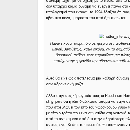
σταθερή ταχύτητα σε σχέση με το πεδίο, τότε το
δεν υπάρχει καμία δύναμη να ενεργεί πάνω στο σ
υπολογισμοί που έκαναν το 1994 έδειξαν ότι ανα
κβαντικό κενό, μπροστά του από ό,τι πίσω του
Πάνω εικόνα: σωματίδιο σε ηρεμία δεν αισθάνε
κενού. Αντιθέτως, κάτω εικόνα, αν το σωματί
βαρυτικού πεδίου, τότε εμφανίζεται μια πίε
επιτάχυνσης εμφανίζει την αδρανειακή μάζα 
Αυτό θα είχε ως αποτέλεσμα μια καθαρή δύναμη ν
σαν αδρανειακή μάζα.
Αλλά στην αρχική εργασία τους οι Rueda και Ha
εξήγησαν ότι η ίδια διαδικασία μπορεί να εξηγήσε
που στρεβλώνει τον ιστό του χωροχρόνου γύρω το
με τέτοιο τρόπο που ένα σωματίδιο στη γειτονιά
από το αντικείμενο από ό,τι στην πλησιέστερη π
αντικείμενο. Κι έτσι το σωματίδιο θα αισθανόταν