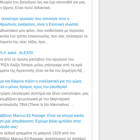
θεωρία του βατράχου λες και έχει επινοηθεί για μας.
ν ξέρετε; Είναι πολύ διδακτική.
 τελειότερο εργαλείο που επινόησε ποτε ο
θρώπινος εγκέφαλος, είναι η Ελληνική γλώσσα.
αδυκτιακοί μου φίλοι, που υιοθετίσατε με περίσσια
κολία τον τρόπο επικοινωνίας που σας πλάσαραν τα
άσματα της νέας τάξης πρα...
S.A. καλεί...ALEXIS!
α από τα πρώτα ραντεβού του αρχηγού του
ΡΙΖΑ Αλέξη Τσίπρα, μόλις επέστρεψε από τα ιερά
ματα της Αργεντινής ήταν να δει τον Δημήτρη Αβ...
μα και δάκρυα πλέον η εναλλακτική για την χώρα,
λά ο μόνος δρόμος προς την ελευθερία!
χώριο ολιγαρχικό σύστημα και ξένοι τοκογλύφοι, μας
κλωβίζουν ψυχολογικά με την Θαρτσερική
οπαγάνδα TINA (There Is No Alternative). ...
ββίνος Marcus Eli Ravage: Είναι να απορεί κανείς
ατί μας απεχθάνεστε; Έχουμε βάλει εμπόδιο στην
ρόοδό σας!
ο άρθρα γραμμένα το μακρινό 1928 από τον
ββίνο Marcus Eli Ravage, αναπτύσουν τις απόψεις