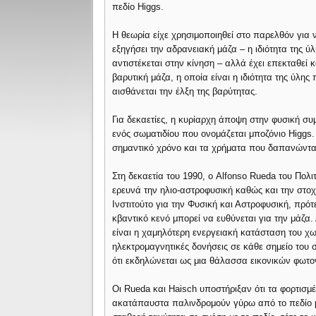
πεδίο Higgs.
Η θεωρία είχε χρησιμοποιηθεί στο παρελθόν για 
εξηγήσει την αδρανειακή μάζα – η ιδιότητα της ύ
αντιστέκεται στην κίνηση – αλλά έχει επεκταθεί κ
βαρυτική μάζα, η οποία είναι η ιδιότητα της ύλης
αισθάνεται την έλξη της βαρύτητας.
Για δεκαετίες, η κυρίαρχη άποψη στην φυσική συμ
ενός σωματιδίου που ονομάζεται μποζόνιο Higgs. 
σημαντικό χρόνο και τα χρήματα που δαπανώνται
Στη δεκαετία του 1990, ο Alfonso Rueda του Πολ
ερευνά την ηλιο-αστροφυσική καθώς και την στο
Ινστιτούτο για την Φυσική και Αστροφυσική, πρότ
κβαντικό κενό μπορεί να ευθύνεται για την μάζα.
είναι η χαμηλότερη ενεργειακή κατάσταση του χ
ηλεκτρομαγνητικές δονήσεις σε κάθε σημείο του σ
ότι εκδηλώνεται ως μια θάλασσα εικονικών φωτ
Οι Rueda και Haisch υποστήριξαν ότι τα φορτισμ
ακατάπαυστα παλινδρομούν γύρω από το πεδίο μη