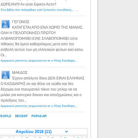
ΔΩΡΕΑΝ!!!! Αν ειναι Εφικτο Αυτο?
Ένα βιβλίο που πολεμήθηκε γιατί ξυπνούσε συνειδήσεις... - Λόγιος Ερμής | Η γνώση ξεκινάει με την αναζήτηση...
ΓΕΓΟΝΟΣ
ΚΑΤΑΓΕΤΑΙ ΑΠΟ ΕΝΑ ΧΩΡΙΟ ΤΗΣ ΜΑΝΗΣ.
ΟΛΗ Η ΠΕΛΟΠΟΝΗΣΟ ΠΡΩΤΟΥ
ΑΛΒΑΝΟΠΟΙΗΘΕΙ ΕΙΧΕ ΣΛΑΒΟΠΟΙΗΘΕΙ ούτε
πίθηκος θα έμενε καθαρόαιμος μετα απο την
εισβολή αυτών των μη ελληνικών φυλων εκεί κατω.
Οι...
Αμερικανοί ρατσιστές αναρωτιούνται αν ο Ηλίας Κασιδιάρης ανήκει στη λευκή φυλή... - Λόγιος Ερμής
·
8 yea
ΜΑΚΔΟΣ
Έχουν απόλυτο δίκιο ΔΕΝ ΕΙΝΑΙ ΕΛΛΗΝΑΣ
Ο ΚΑΣΙΔΙΑΡΗΣ αν και θέλει να νιώθει και δεν
δέχομαι ενα πνευματικό τέκνο του χιτλερ να να
μιλάει για κατοχικό δανειο και αποζημιώσεις και ο
πρόεδρος του...
Αμερικανοί ρατσιστές αναρωτιούνται αν ο Ηλίας Κασιδιάρης ανήκει στη λευκή φυλή... - Λόγιος Ερμής
·
8 yea
PEOPLE
RECENT
POPULAR