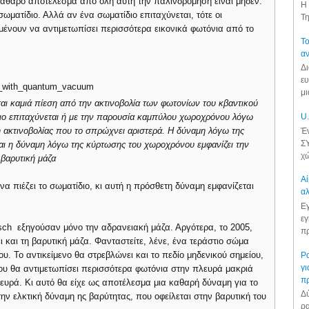
 καθαρό αποτέλεσμα από όλη αυτή την παλινδρόμηση είναι μηδέν:
Η 
ωματίδιο. Αλλά αν ένα σωματίδιο επιταχύνεται, τότε οι
Τη
μένουν να αντιμετωπίσει περισσότερα εικονικά φωτόνια από το
Το
αν
Δι
ευ
μι
ται καμιά πίεση από την ακτινοβολία των φωτονίων του κβαντικού
διο επιταχύνεται ή με την παρουσία καμπύλου χωροχρόνου λόγω
U.
ση ακτινοβολίας που το σπρώχνει αριστερά. Η δύναμη λόγω της
Έν
ΣΥ
και η δύναμη λόγω της κύρτωσης του χωροχρόνου εμφανίζει την
χώ
βαρυτική μάζα
Αί
α πιέζει το σωματίδιο, κι αυτή η πρόσθετη δύναμη εμφανίζεται
αλ
Εγ
εγ
isch εξηγούσαν μόνο την αδρανειακή μάζα. Αργότερα, το 2005,
πρ
ι και τη βαρυτική μάζα. Φανταστείτε, λένε, ένα τεράστιο σώμα
υ. Το αντικείμενο θα στρεβλώνει και το πεδίο μηδενικού σημείου,
Ρα
γι
 του θα αντιμετωπίσει περισσότερα φωτόνια στην πλευρά μακριά
π
λευρά. Κι αυτό θα είχε ως αποτέλεσμα μια καθαρή δύναμη για το
Δύ
 την ελκτική δύναμη ης βαρύτητας, που οφείλεται στην βαρυτική του
ρα