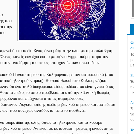
να
λης που
αι στην
 που
Φά
οι
φωνεί ότι το πεδίο Χιγκς δίνει μάζα στην ύλη, με τη μεσολάβηση
Το
Όμως, κανείς δεν έχει δει το μποζόνιο Higgs ακόμη, παρά τον
με
 στην αναζήτηση του στους επιταχυντές των σωματιδίων.
με
ιτειακού Πανεπιστημίου της Καλιφόρνιας με τον αστροφυσικό (που
Συ
χαστική ηλεκτροδυναμική) Bernard Haisch στο Καλιφορνέζικο
Έπ
ειναν ότι ένα πολύ διαφορετικό είδος πεδίου που είναι γνωστό ως
η 
Γκ
 Αυτό το πεδίο, το οποίο προβλέπεται από την κβαντική θεωρία,
ωροχρόνου και φτιάχνεται από τις παραμένουσες
Aι
ύμπαντος. Λέγεται επίσης πεδίο μηδενικού σημείου και πιστεύεται
Σε
ονίων, που συνεχώς αναδύονται από το πουθενά..
να
συ
ένα σωματίδια της ύλης, όπως τα ηλεκτρόνια και τα κουάρκ
δενικού σημείου. Αν είναι σε κατάσταση ηρεμίας ή κινούνται με
Το