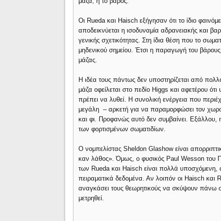
μάζα, ή το βάρος.
Οι Rueda και Haisch εξήγησαν ότι το ίδιο φαινόμε
αποδεικνύεται η ισοδυναμία αδρανειακής και βαρ
γενικής σχετικότητας. Στη ίδια θέση που το σωματ
μηδενικού σημείου. Έτσι η παραγωγή του βάρους 
μάζας.
Η ιδέα τους πάντως δεν υποστηρίζεται από πολλού
μάζα οφείλεται στο πεδίο Higgs και αφετέρου ότι
πρέπει να λυθεί. Η συνολική ενέργεια που περιέ
μεγάλη – αρκετή για να παραμορφώσει τον χωρο
και φι. Προφανώς αυτό δεν συμβαίνει. Εξάλλου, 
των φορτισμένων σωματιδίων.
Ο νομπελίστας Sheldon Glashow είναι απορριπτικό
καν λάθος». Όμως, ο φυσικός Paul Wesson του Π
των Rueda και Haisch είναι πολλά υποσχόμενη, α
πειραματικά δεδομένα. Αν λοιπόν οι Haisch και
αναγκάσει τους θεωρητικούς να σκύψουν πάνω στη
μετρηθεί.