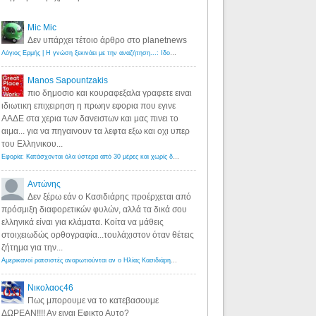
Mic Mic
Δεν υπάρχει τέτοιο άρθρο στο planetnews
Λόγιος Ερμής | Η γνώση ξεκινάει με την αναζήτηση...: Ιδού οι 18 που χρωστούν 11 δις ευρώ!
·
6 years ago
Manos Sapountzakis
πιο δημοσιο και κουραφεξαλα γραφετε ειναι
ιδιωτικη επιχειρηση η πρωην εφορια που εγινε
ΑΑΔΕ στα χερια των δανειστων και μας πινει το
αιμα... για να πηγαινουν τα λεφτα εξω και οχι υπερ
του Ελληνικου...
Εφορία: Κατάσχονται όλα ύστερα από 30 μέρες και χωρίς δικαστικές αποφάσεις - Λόγιος Ερμής
·
6 years ag
Αντώνης
Δεν ξέρω εάν ο Κασιδιάρης προέρχεται από
πρόσμιξη διαφορετικών φυλών, αλλά τα δικά σου
ελληνικά είναι για κλάματα. Κοίτα να μάθεις
στοιχειωδώς ορθογραφία...τουλάχιστον όταν θέτεις
ζήτημα για την...
Αμερικανοί ρατσιστές αναρωτιούνται αν ο Ηλίας Κασιδιάρης ανήκει στη λευκή φυλή... - Λόγιος Ερμής
·
7 yea
Νικολαος46
Πως μπορουμε να το κατεβασουμε
ΔΩΡΕΑΝ!!!! Αν ειναι Εφικτο Αυτο?