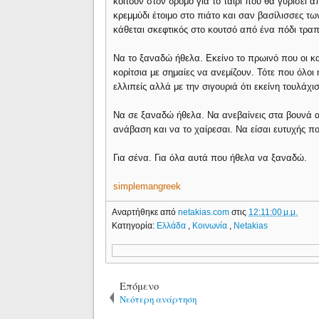
κοιτούν στον δρόμο για το ταίρι που θα γυρίσει
κρεμμύδι έτοιμο στο πιάτο και σαν βασίλισσες τ
κάθεται σκεφτικός στο κουτσό από ένα πόδι τραπ
Να το ξαναδώ ήθελα. Εκείνο το πρωινό που οι κ
κορίτσια με σημαίες να ανεμίζουν. Τότε που όλοι
ελλιπείς αλλά με την σιγουριά ότι εκείνη τουλάχι
Να σε ξαναδώ ήθελα. Να ανεβαίνεις στα βουνά α
ανάβαση και να το χαίρεσαι. Να είσαι ευτυχής πο
Για σένα. Για όλα αυτά που ήθελα να ξαναδώ.
simplemangreek
Αναρτήθηκε από
netakias.com
στις
12:11:00 μ.μ.
Κατηγορία:
Ελλάδα
,
Κοινωνία
,
Netakias
Επόμενο
Νεότερη ανάρτηση