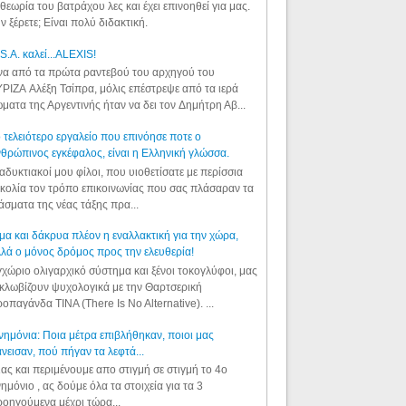
θεωρία του βατράχου λες και έχει επινοηθεί για μας.
ν ξέρετε; Είναι πολύ διδακτική.
S.A. καλεί...ALEXIS!
α από τα πρώτα ραντεβού του αρχηγού του
ΡΙΖΑ Αλέξη Τσίπρα, μόλις επέστρεψε από τα ιερά
ματα της Αργεντινής ήταν να δει τον Δημήτρη Αβ...
 τελειότερο εργαλείο που επινόησε ποτε ο
θρώπινος εγκέφαλος, είναι η Ελληνική γλώσσα.
αδυκτιακοί μου φίλοι, που υιοθετίσατε με περίσσια
κολία τον τρόπο επικοινωνίας που σας πλάσαραν τα
άσματα της νέας τάξης πρα...
μα και δάκρυα πλέον η εναλλακτική για την χώρα,
λά ο μόνος δρόμος προς την ελευθερία!
χώριο ολιγαρχικό σύστημα και ξένοι τοκογλύφοι, μας
κλωβίζουν ψυχολογικά με την Θαρτσερική
οπαγάνδα TINA (There Is No Alternative). ...
ημόνια: Ποια μέτρα επιβλήθηκαν, ποιοι μας
νεισαν, πού πήγαν τα λεφτά...
ας και περιμένουμε απο στιγμή σε στιγμή το 4ο
ημόνιο , ας δούμε όλα τα στοιχεία για τα 3
οηγούμενα μέχρι τώρα...