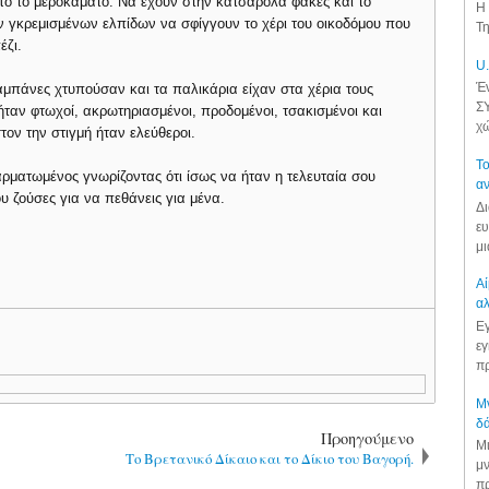
 από το μεροκάματο. Να έχουν στην κατσαρόλα φακές και το
Η 
ων γκρεμισμένων ελπίδων να σφίγγουν το χέρι του οικοδόμου που
Τη
έζι.
U.
Έν
αμπάνες χτυπούσαν και τα παλικάρια είχαν στα χέρια τους
ΣΥ
 ήταν φτωχοί, ακρωτηριασμένοι, προδομένοι, τσακισμένοι και
χώ
στον την στιγμή ήταν ελεύθεροι.
Το
ρματωμένος γνωρίζοντας ότι ίσως να ήταν η τελευταία σου
αν
υ ζούσες για να πεθάνεις για μένα.
Δι
ευ
μι
Αί
αλ
Εγ
εγ
πρ
Μν
δά
Προηγούμενο
Μι
Το Βρετανικό Δίκαιο και το Δίκιο του Βαγορή.
μν
πρ