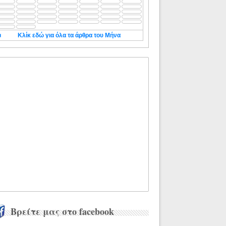
◄
Κλίκ εδώ για όλα τα άρθρα του Μήνα
Βρείτε μας στο facebook