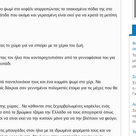
ο ψωμί στο κεφάλι ισορροπώντας τα τσακισμένα πόδια της στο
τιδα που ακόμα και γερασμένη είναι εκεί για να κρατά τη μετόπη
Φά
ας το χώμα για να σπείρει με τα χέρια του ζωή.
οι
Το
ντας τον ήλιο που κονταροχτυπιόταν από τα γεννοφάσκια του για
με
κοτάδι.
με
Συ
ιτά παντελονάκια τους και ένα κομμάτι ψωμί στο χέρι. Να
Έπ
ς δάκρυα σαν γεννημένοι πολεμιστές έτοιμα για τις μάχες που θα
η 
Γκ
Aι
της χώρας . Να κάθονται στις ξεχαρβαλωμένες καρέκλες ενός
Σε
σα από τα βρώμικα τζάμια την Ελλάδα να τους αποχαιρετά όπως
να
ί να είναι εκεί να την κοιτούν μόνο για να την βλέπουν να φεύγει.
συ
τις μπουγάδες στον ήλιο με τα ιδρωμένα φορέματά τους και να
Το