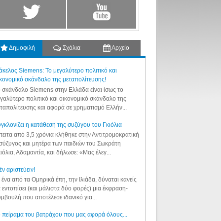
Δημοφιλή
Σχόλια
Αρχείο
κελος Siemens: Το μεγαλύτερο πολιτικό και
κονομικό σκάνδαλο της μεταπολίτευσης!
 σκάνδαλο Siemens στην Ελλάδα είναι ίσως το
γαλύτερο πολιτικό και οικονομικό σκάνδαλο της
ταπολίτευσης και αφορά σε χρηματισμό Ελλήν...
γκλονίζει η κατάθεση της συζύγου του Γκιόλια
ειτα από 3,5 χρόνια κλήθηκε στην Αντιτρομοκρατική
σύζυγος και μητέρα των παιδιών του Σωκράτη
ιόλια, Αδαμαντία, και δήλωσε: «Μας έλεγ...
έν αριστεύειν!
 ένα από τα Ομηρικά έπη, την Ιλιάδα, δύναται κανείς
 εντοπίσει (και μάλιστα δύο φορές) μια έκφραση-
μβουλή που αποτέλεσε ιδανικό για...
 πείραμα του βατράχου που μας αφορά όλους...