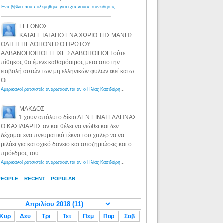
Ένα βιβλίο που πολεμήθηκε γιατί ξυπνούσε συνειδήσεις... - Λόγιος Ερμής | Η γνώση ξεκινάει με την αναζήτηση...
ΓΕΓΟΝΟΣ
ΚΑΤΑΓΕΤΑΙ ΑΠΟ ΕΝΑ ΧΩΡΙΟ ΤΗΣ ΜΑΝΗΣ.
ΟΛΗ Η ΠΕΛΟΠΟΝΗΣΟ ΠΡΩΤΟΥ
ΑΛΒΑΝΟΠΟΙΗΘΕΙ ΕΙΧΕ ΣΛΑΒΟΠΟΙΗΘΕΙ ούτε
πίθηκος θα έμενε καθαρόαιμος μετα απο την
εισβολή αυτών των μη ελληνικών φυλων εκεί κατω.
Οι...
Αμερικανοί ρατσιστές αναρωτιούνται αν ο Ηλίας Κασιδιάρης ανήκει στη λευκή φυλή... - Λόγιος Ερμής
·
8 yea
ΜΑΚΔΟΣ
Έχουν απόλυτο δίκιο ΔΕΝ ΕΙΝΑΙ ΕΛΛΗΝΑΣ
Ο ΚΑΣΙΔΙΑΡΗΣ αν και θέλει να νιώθει και δεν
δέχομαι ενα πνευματικό τέκνο του χιτλερ να να
μιλάει για κατοχικό δανειο και αποζημιώσεις και ο
πρόεδρος του...
Αμερικανοί ρατσιστές αναρωτιούνται αν ο Ηλίας Κασιδιάρης ανήκει στη λευκή φυλή... - Λόγιος Ερμής
·
8 yea
PEOPLE
RECENT
POPULAR
Κυρ
Δευ
Τρι
Τετ
Πεμ
Παρ
Σαβ