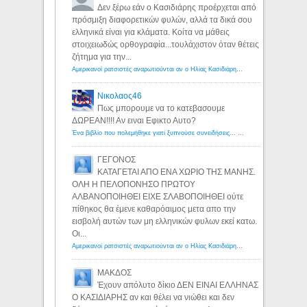
Δεν ξέρω εάν ο Κασιδιάρης προέρχεται από
πρόσμιξη διαφορετικών φυλών, αλλά τα δικά σου
ελληνικά είναι για κλάματα. Κοίτα να μάθεις
στοιχειωδώς ορθογραφία...τουλάχιστον όταν θέτεις
ζήτημα για την...
Αμερικανοί ρατσιστές αναρωτιούνται αν ο Ηλίας Κασιδιάρης ανήκει στη λευκή φυλή... - Λόγιος Ερμής
Νικολαος46
Πως μπορουμε να το κατεβασουμε
ΔΩΡΕΑΝ!!!! Αν ειναι Εφικτο Αυτο?
Ένα βιβλίο που πολεμήθηκε γιατί ξυπνούσε συνειδήσεις... - Λόγιος Ερμής | Η γνώση ξεκινάει με την αναζήτηση...
ΓΕΓΟΝΟΣ
ΚΑΤΑΓΕΤΑΙ ΑΠΟ ΕΝΑ ΧΩΡΙΟ ΤΗΣ ΜΑΝΗΣ.
ΟΛΗ Η ΠΕΛΟΠΟΝΗΣΟ ΠΡΩΤΟΥ
ΑΛΒΑΝΟΠΟΙΗΘΕΙ ΕΙΧΕ ΣΛΑΒΟΠΟΙΗΘΕΙ ούτε
πίθηκος θα έμενε καθαρόαιμος μετα απο την
εισβολή αυτών των μη ελληνικών φυλων εκεί κατω.
Οι...
Αμερικανοί ρατσιστές αναρωτιούνται αν ο Ηλίας Κασιδιάρης ανήκει στη λευκή φυλή... - Λόγιος Ερμής
ΜΑΚΔΟΣ
Έχουν απόλυτο δίκιο ΔΕΝ ΕΙΝΑΙ ΕΛΛΗΝΑΣ
Ο ΚΑΣΙΔΙΑΡΗΣ αν και θέλει να νιώθει και δεν