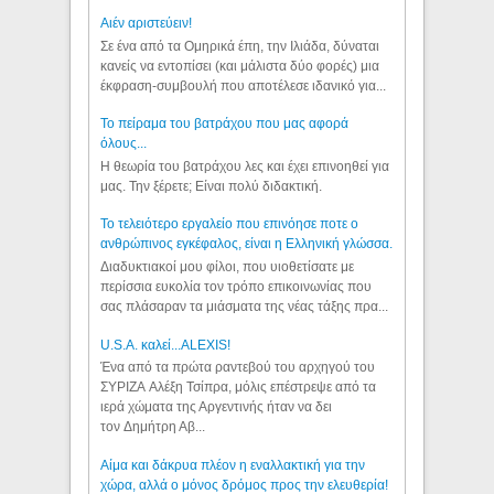
Aιέν αριστεύειν!
Σε ένα από τα Ομηρικά έπη, την Ιλιάδα, δύναται
κανείς να εντοπίσει (και μάλιστα δύο φορές) μια
έκφραση-συμβουλή που αποτέλεσε ιδανικό για...
Το πείραμα του βατράχου που μας αφορά
όλους...
Η θεωρία του βατράχου λες και έχει επινοηθεί για
μας. Την ξέρετε; Είναι πολύ διδακτική.
Το τελειότερο εργαλείο που επινόησε ποτε ο
ανθρώπινος εγκέφαλος, είναι η Ελληνική γλώσσα.
Διαδυκτιακοί μου φίλοι, που υιοθετίσατε με
περίσσια ευκολία τον τρόπο επικοινωνίας που
σας πλάσαραν τα μιάσματα της νέας τάξης πρα...
U.S.A. καλεί...ALEXIS!
Ένα από τα πρώτα ραντεβού του αρχηγού του
ΣΥΡΙΖΑ Αλέξη Τσίπρα, μόλις επέστρεψε από τα
ιερά χώματα της Αργεντινής ήταν να δει
τον Δημήτρη Αβ...
Αίμα και δάκρυα πλέον η εναλλακτική για την
χώρα, αλλά ο μόνος δρόμος προς την ελευθερία!