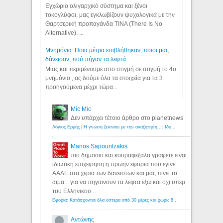
Εγχώριο ολιγαρχικό σύστημα και ξένοι
τοκογλύφοι, μας εγκλωβίζουν ψυχολογικά με την
Θαρτσερική προπαγάνδα TINA (There Is No
Alternative). ...
Μνημόνια: Ποια μέτρα επιβλήθηκαν, ποιοι μας
δάνεισαν, πού πήγαν τα λεφτά...
Μιας και περιμένουμε απο στιγμή σε στιγμή το 4ο
μνημόνιο , ας δούμε όλα τα στοιχεία για τα 3
προηγούμενα μέχρι τώρα...
Mic Mic
Δεν υπάρχει τέτοιο άρθρο στο planetnews
Λόγιος Ερμής | Η γνώση ξεκινάει με την αναζήτηση...: Ιδού οι 18 που χρωστούν 11 δις ευρώ!
Manos Sapountzakis
πιο δημοσιο και κουραφεξαλα γραφετε ειναι
ιδιωτικη επιχειρηση η πρωην εφορια που εγινε
ΑΑΔΕ στα χερια των δανειστων και μας πινει το
αιμα... για να πηγαινουν τα λεφτα εξω και οχι υπερ
του Ελληνικου...
Εφορία: Κατάσχονται όλα ύστερα από 30 μέρες και χωρίς δικαστικές αποφάσεις - Λόγιος Ερμής
Αντώνης