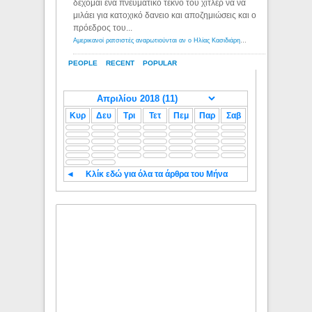
δέχομαι ενα πνευματικό τέκνο του χιτλερ να να
μιλάει για κατοχικό δανειο και αποζημιώσεις και ο
πρόεδρος του...
Αμερικανοί ρατσιστές αναρωτιούνται αν ο Ηλίας Κασιδιάρης ανήκει στη λευκή φυλή... - Λόγιος Ερμής
PEOPLE
RECENT
POPULAR
Κυρ
Δευ
Τρι
Τετ
Πεμ
Παρ
Σαβ
◄
Κλίκ εδώ για όλα τα άρθρα του Μήνα