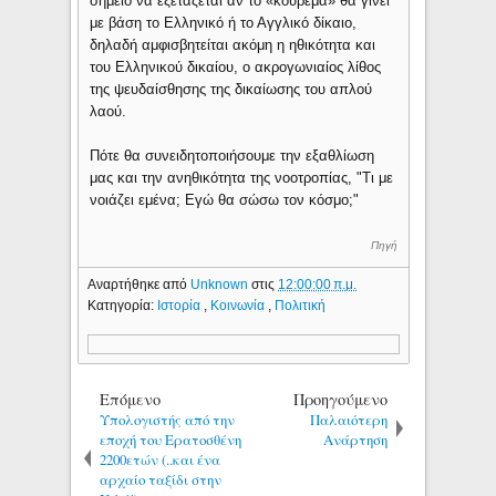
σημείο να εξετάζεται αν το «κούρεμα» θα γίνει
με βάση το Ελληνικό ή το Αγγλικό δίκαιο,
δηλαδή αμφισβητείται ακόμη η ηθικότητα και
του Ελληνικού δικαίου, ο ακρογωνιαίος λίθος
της ψευδαίσθησης της δικαίωσης του απλού
λαού.
Πότε θα συνειδητοποιήσουμε την εξαθλίωση
μας και την ανηθικότητα της νοοτροπίας, "Τι με
νοιάζει εμένα; Εγώ θα σώσω τον κόσμο;"
Πηγή
Αναρτήθηκε από
Unknown
στις
12:00:00 π.μ.
Κατηγορία:
Ιστορία
,
Κοινωνία
,
Πολιτική
Επόμενο
Προηγούμενο
Υπολογιστής από την
Παλαιότερη
εποχή του Ερατοσθένη
Ανάρτηση
2200ετών (..και ένα
αρχαίο ταξίδι στην