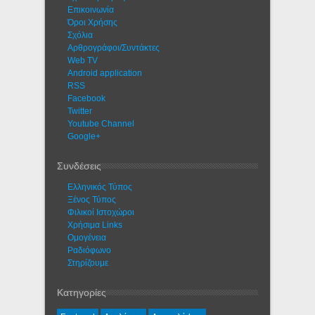
Eπικοινωνία
Όροι Χρήσης
Σχόλια
Αρθρογράφοι/Συντάκτες
Web TV
Android application
RSS
Facebook
Twitter
Youtube Channel
Google+
Συνδέσεις
Ελληνικός Τύπος
Ξένος Τύπος
Φιλικοί Ιστοχώροι
Χρήσιμα Links
Ομογένεια
Ραδιόφωνο
Στηρίζουμε
Κατηγορίες