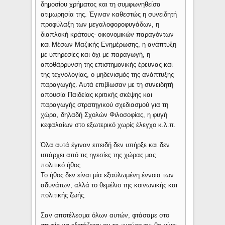
δημοσίου χρήματος και τη συμφωνηθείσα
ατιμωρησία της. Έγιναν καθεστώς η συνειδητή
προφύλαξη των μεγαλοφοροφυγάδων, η
διαπλοκή κράτους- οικονομικών παραγόντων
και Μέσων Μαζικής Ενημέρωσης, η ανάπτυξη
με υπηρεσίες και όχι με παραγωγή, η
αποθάρρυνση της επιστημονικής έρευνας και
της τεχνολογίας, ο μηδενισμός της ανάπτυξης
παραγωγής. Αυτά επιβίωσαν με τη συνειδητή
απουσία Παιδείας κριτικής σκέψης και
παραγωγής στρατηγικού σχεδιασμού για τη
χώρα, δηλαδή Σχολών Φιλοσοφίας, η φυγή
κεφαλαίων στο εξωτερικό χωρίς έλεγχο κ.λ.π.
Όλα αυτά έγιναν επειδή δεν υπήρξε και δεν
υπάρχει από τις ηγεσίες της χώρας μας
πολιτικό ήθος.
Το ήθος δεν είναι μία εξαϋλωμένη έννοια των
αδυνάτων, αλλά το θεμέλιο της κοινωνικής και
πολιτικής ζωής.
Σαν αποτέλεσμα όλων αυτών, φτάσαμε στο