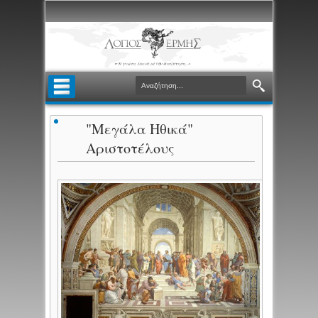
"Μεγάλα Ηθικά"
Αριστοτέλους