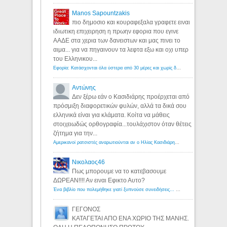
Manos Sapountzakis
πιο δημοσιο και κουραφεξαλα γραφετε ειναι
ιδιωτικη επιχειρηση η πρωην εφορια που εγινε
ΑΑΔΕ στα χερια των δανειστων και μας πινει το
αιμα... για να πηγαινουν τα λεφτα εξω και οχι υπερ
του Ελληνικου...
Εφορία: Κατάσχονται όλα ύστερα από 30 μέρες και χωρίς δικαστικές αποφάσεις - Λόγιος Ερμής
Αντώνης
Δεν ξέρω εάν ο Κασιδιάρης προέρχεται από
πρόσμιξη διαφορετικών φυλών, αλλά τα δικά σου
ελληνικά είναι για κλάματα. Κοίτα να μάθεις
στοιχειωδώς ορθογραφία...τουλάχιστον όταν θέτεις
ζήτημα για την...
Αμερικανοί ρατσιστές αναρωτιούνται αν ο Ηλίας Κασιδιάρης ανήκει στη λευκή φυλή... - Λόγιος Ερμής
Νικολαος46
Πως μπορουμε να το κατεβασουμε
ΔΩΡΕΑΝ!!!! Αν ειναι Εφικτο Αυτο?
Ένα βιβλίο που πολεμήθηκε γιατί ξυπνούσε συνειδήσεις... - Λόγιος Ερμής | Η γνώση ξεκινάει με την αναζήτηση...
ΓΕΓΟΝΟΣ
ΚΑΤΑΓΕΤΑΙ ΑΠΟ ΕΝΑ ΧΩΡΙΟ ΤΗΣ ΜΑΝΗΣ.