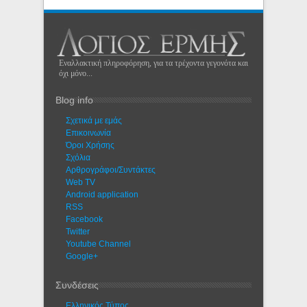
Εναλλακτική πληροφόρηση, για τα τρέχοντα γεγονότα και
όχι μόνο...
Blog info
Σχετικά με εμάς
Eπικοινωνία
Όροι Χρήσης
Σχόλια
Αρθρογράφοι/Συντάκτες
Web TV
Android application
RSS
Facebook
Twitter
Youtube Channel
Google+
Συνδέσεις
Ελληνικός Τύπος