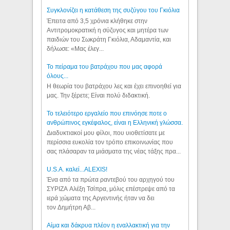
Συγκλονίζει η κατάθεση της συζύγου του Γκιόλια
Έπειτα από 3,5 χρόνια κλήθηκε στην
Αντιτρομοκρατική η σύζυγος και μητέρα των
παιδιών του Σωκράτη Γκιόλια, Αδαμαντία, και
δήλωσε: «Μας έλεγ...
Το πείραμα του βατράχου που μας αφορά
όλους...
Η θεωρία του βατράχου λες και έχει επινοηθεί για
μας. Την ξέρετε; Είναι πολύ διδακτική.
Το τελειότερο εργαλείο που επινόησε ποτε ο
ανθρώπινος εγκέφαλος, είναι η Ελληνική γλώσσα.
Διαδυκτιακοί μου φίλοι, που υιοθετίσατε με
περίσσια ευκολία τον τρόπο επικοινωνίας που
σας πλάσαραν τα μιάσματα της νέας τάξης πρα...
U.S.A. καλεί...ALEXIS!
Ένα από τα πρώτα ραντεβού του αρχηγού του
ΣΥΡΙΖΑ Αλέξη Τσίπρα, μόλις επέστρεψε από τα
ιερά χώματα της Αργεντινής ήταν να δει
τον Δημήτρη Αβ...
Αίμα και δάκρυα πλέον η εναλλακτική για την