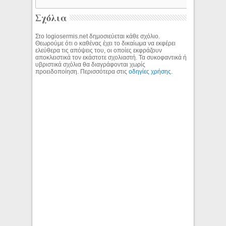
Σχόλια
Στο logiosermis.net δημοσιεύεται κάθε σχόλιο.
Θεωρούμε ότι ο καθένας έχει το δικαίωμα να εκφέρει
ελεύθερα τις απόψεις του, οι οποίες εκφράζουν
αποκλειστικά τον εκάστοτε σχολιαστή. Τα συκοφαντικά ή
υβριστικά σχόλια θα διαγράφονται χωρίς
προειδοποίηση. Περισσότερα στις
οδηγίες χρήσης
.