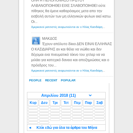
ΟΛΗ Η ΠΕΛΟΠΟΝΗΣΟ ΠΡΩΤΟΥ
ΑΛΒΑΝΟΠΟΙΗΘΕΙ ΕΙΧΕ ΣΛΑΒΟΠΟΙΗΘΕΙ ούτε
πίθηκος θα έμενε καθαρόαιμος μετα απο την
εισβολή αυτών των μη ελληνικών φυλων εκεί κατω.
Οι...
Αμερικανοί ρατσιστές αναρωτιούνται αν ο Ηλίας Κασιδιάρης ανήκει στη λευκή φυλή... - Λόγιος Ερμής
ΜΑΚΔΟΣ
Έχουν απόλυτο δίκιο ΔΕΝ ΕΙΝΑΙ ΕΛΛΗΝΑΣ
Ο ΚΑΣΙΔΙΑΡΗΣ αν και θέλει να νιώθει και δεν
δέχομαι ενα πνευματικό τέκνο του χιτλερ να να
μιλάει για κατοχικό δανειο και αποζημιώσεις και ο
πρόεδρος του...
Αμερικανοί ρατσιστές αναρωτιούνται αν ο Ηλίας Κασιδιάρης ανήκει στη λευκή φυλή... - Λόγιος Ερμής
PEOPLE
RECENT
POPULAR
Κυρ
Δευ
Τρι
Τετ
Πεμ
Παρ
Σαβ
◄
Κλίκ εδώ για όλα τα άρθρα του Μήνα