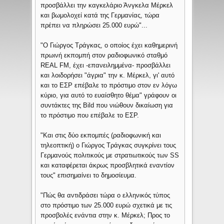
προσβάλλει την καγκελάριο Άνγκελα Μέρκελ
και βωμολοχεί κατά της Γερμανίας, τώρα
πρέπει να πληρώσει 25.000 ευρώ"...
"Ο Γιώργος Τράγκας, ο οποίος έχει καθημερινή
πρωινή εκπομπή στον ραδιοφωνικό σταθμό
REAL FM, έχει -επανειλημμένα- προσβάλλει
και λοιδορήσει "άγρια" την κ. Μέρκελ, γι' αυτό
και το ΕΣΡ επέβαλε το πρόστιμο στον εν λόγω
κύριο, για αυτό το ευαίσθητο θέμα" γράφουν οι
συντάκτες της Bild που νιώθουν δικαίωση για
το πρόστιμο που επέβαλε το ΕΣΡ.
"Και στις δύο εκπομπές (ραδιοφωνική και
τηλεοπτική) ο Γιώργος Τράγκας συγκρίνει τους
Γερμανούς πολιτικούς με στρατιωτικούς των SS
και καταφέρεται άκρως προσβλητικά εναντίον
τους" επισημαίνει το δημοσίευμα.
"Πώς θα αντιδράσει τώρα ο ελληνικός τύπος
στο πρόστιμο των 25.000 ευρώ σχετικά με τις
προσβολές ενάντια στην κ. Μέρκελ; Προς το