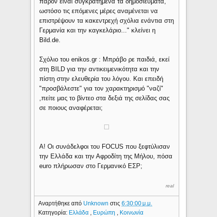
παρόν είναι συγκρατημένα τα δημοσιεύματα,
ωστόσο τις επόμενες μέρες αναμένεται να
επιστρέψουν τα κακεντρεχή σχόλια ενάντια στη
Γερμανία και την καγκελάριο..." κλείνει η
Bild.de.
Σχόλιο του enikos.gr : Μπράβο ρε παιδιά, εκεί
στη BILD για την αντικειμενικότητα και την
πίστη στην ελευθερία του λόγου. Και επειδή
"προσβάλεστε" για τον χαρακτηρισμό "ναζί"
,πείτε μας το βίντεο στα δεξιά της σελίδας σας
σε ποιους αναφέρεται;
Α! Οι συνάδελφοι του FOCUS που ξεφτύλισαν
την Ελλάδα και την Αφροδίτη της Μήλου, πόσα
euro πλήρωσαν στο Γερμανικό ΕΣΡ;
real
Αναρτήθηκε από
Unknown
στις
6:30:00 μ.μ.
Κατηγορία:
Ελλάδα
,
Ευρώπη
,
Κοινωνία