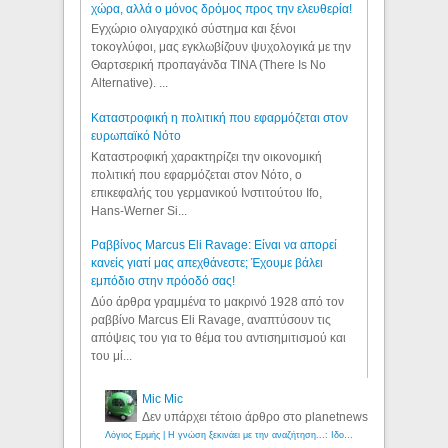
χώρα, αλλά ο μόνος δρόμος προς την ελευθερία!
Εγχώριο ολιγαρχικό σύστημα και ξένοι
τοκογλύφοι, μας εγκλωβίζουν ψυχολογικά με την
Θαρτσερική προπαγάνδα TINA (There Is No
Alternative). ...
Καταστροφική η πολιτική που εφαρμόζεται στον
ευρωπαϊκό Νότο
Καταστροφική χαρακτηρίζει την οικονομική
πολιτική που εφαρμόζεται στον Νότο, ο
επικεφαλής του γερμανικού Ινστιτούτου Ifo,
Hans-Werner Si...
Ραββίνος Marcus Eli Ravage: Είναι να απορεί
κανείς γιατί μας απεχθάνεστε; Έχουμε βάλει
εμπόδιο στην πρόοδό σας!
Δύο άρθρα γραμμένα το μακρινό 1928 από τον
ραββίνο Marcus Eli Ravage, αναπτύσουν τις
απόψεις του για το θέμα του αντισημιτισμού και
του μί...
Mic Mic
Δεν υπάρχει τέτοιο άρθρο στο planetnews
Λόγιος Ερμής | Η γνώση ξεκινάει με την αναζήτηση...: Ιδού οι 18 που χρωστούν 11 δις ευρώ!