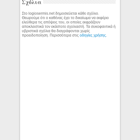
Σχόλια
Στο logiosermis.net δημοσιεύεται κάθε σχόλιο.
Θεωρούμε ότι ο καθένας έχει το δικαίωμα να εκφέρει
ελεύθερα τις απόψεις του, οι οποίες εκφράζουν
αποκλειστικά τον εκάστοτε σχολιαστή. Τα συκοφαντικά ή
υβριστικά σχόλια θα διαγράφονται χωρίς
προειδοποίηση. Περισσότερα στις
οδηγίες χρήσης
.