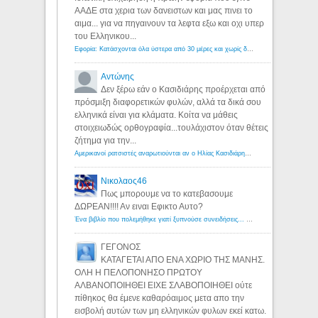
ΑΑΔΕ στα χερια των δανειστων και μας πινει το
αιμα... για να πηγαινουν τα λεφτα εξω και οχι υπερ
του Ελληνικου...
Εφορία: Κατάσχονται όλα ύστερα από 30 μέρες και χωρίς δικαστικές αποφάσεις - Λόγιος Ερμής
Αντώνης
Δεν ξέρω εάν ο Κασιδιάρης προέρχεται από
πρόσμιξη διαφορετικών φυλών, αλλά τα δικά σου
ελληνικά είναι για κλάματα. Κοίτα να μάθεις
στοιχειωδώς ορθογραφία...τουλάχιστον όταν θέτεις
ζήτημα για την...
Αμερικανοί ρατσιστές αναρωτιούνται αν ο Ηλίας Κασιδιάρης ανήκει στη λευκή φυλή... - Λόγιος Ερμής
Νικολαος46
Πως μπορουμε να το κατεβασουμε
ΔΩΡΕΑΝ!!!! Αν ειναι Εφικτο Αυτο?
Ένα βιβλίο που πολεμήθηκε γιατί ξυπνούσε συνειδήσεις... - Λόγιος Ερμής | Η γνώση ξεκινάει με την αναζήτηση...
ΓΕΓΟΝΟΣ
ΚΑΤΑΓΕΤΑΙ ΑΠΟ ΕΝΑ ΧΩΡΙΟ ΤΗΣ ΜΑΝΗΣ.
ΟΛΗ Η ΠΕΛΟΠΟΝΗΣΟ ΠΡΩΤΟΥ
ΑΛΒΑΝΟΠΟΙΗΘΕΙ ΕΙΧΕ ΣΛΑΒΟΠΟΙΗΘΕΙ ούτε
πίθηκος θα έμενε καθαρόαιμος μετα απο την
εισβολή αυτών των μη ελληνικών φυλων εκεί κατω.