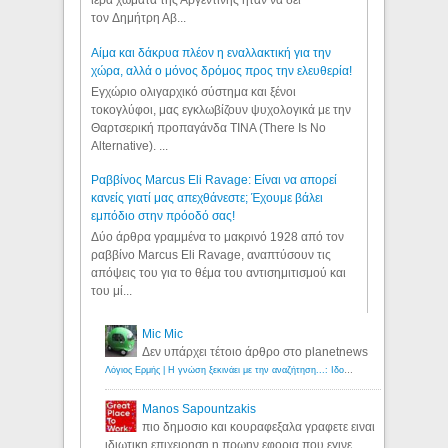
ιερά χώματα της Αργεντινής ήταν να δει
τον Δημήτρη Αβ...
Αίμα και δάκρυα πλέον η εναλλακτική για την
χώρα, αλλά ο μόνος δρόμος προς την ελευθερία!
Εγχώριο ολιγαρχικό σύστημα και ξένοι
τοκογλύφοι, μας εγκλωβίζουν ψυχολογικά με την
Θαρτσερική προπαγάνδα TINA (There Is No
Alternative). ...
Ραββίνος Marcus Eli Ravage: Είναι να απορεί
κανείς γιατί μας απεχθάνεστε; Έχουμε βάλει
εμπόδιο στην πρόοδό σας!
Δύο άρθρα γραμμένα το μακρινό 1928 από τον
ραββίνο Marcus Eli Ravage, αναπτύσουν τις
απόψεις του για το θέμα του αντισημιτισμού και
του μί...
Mic Mic
Δεν υπάρχει τέτοιο άρθρο στο planetnews
Λόγιος Ερμής | Η γνώση ξεκινάει με την αναζήτηση...: Ιδού οι 18 που χρωστούν 11 δις ευρώ!
Manos Sapountzakis
πιο δημοσιο και κουραφεξαλα γραφετε ειναι
ιδιωτικη επιχειρηση η πρωην εφορια που εγινε