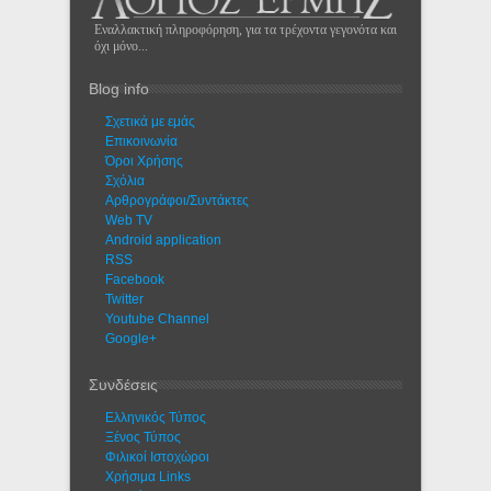
Εναλλακτική πληροφόρηση, για τα τρέχοντα γεγονότα και
όχι μόνο...
Blog info
Σχετικά με εμάς
Eπικοινωνία
Όροι Χρήσης
Σχόλια
Αρθρογράφοι/Συντάκτες
Web TV
Android application
RSS
Facebook
Twitter
Youtube Channel
Google+
Συνδέσεις
Ελληνικός Τύπος
Ξένος Τύπος
Φιλικοί Ιστοχώροι
Χρήσιμα Links