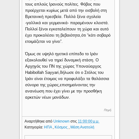
τους απλούς Ιρανούς πολίτες. Φόβος που
προέρχεται κυρίως μετά από την εισβολή στη
Βρετανική πρεσβεία. Πολλά ξένα σχολεία
-γαλλικά και γερμανικά- παραμένουν κλειστά.
Πολλοί ξένοι εγκαταλείπουν τη χώρα και αυτό
έχει προκαλέσει τη βεβαιότητα,ότι “κάτι σοβαρό
ετοιμάζεται να γίνει”.
Όμως σε υψηλό ηγετικό επίπεδο το Ιράν
εξακολουθεί να τηρεί δυναμική στάση. Ο
Αρχηγός του ΠΝ της χώρας Υποναύαρχος
Habibollah Sayyari,δήλωσε ότι ο Στόλος του
Ιράν είναι έτοιμος να προφυλάξει τα θαλάσσια
σύνορα της χώρας,επισημαίνοντας την
ανανέωση που έχει γίνει με την προσθήκη
αρκετών νέων μονάδων.
Πηγή
Αναρτήθηκε από
Unknown
στις
11:00:00 μ.μ.
Κατηγορία:
ΗΠΑ
,
Κόσμος
,
Μέση Ανατολή