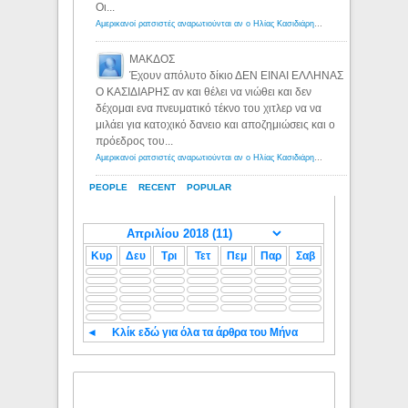
Οι...
Αμερικανοί ρατσιστές αναρωτιούνται αν ο Ηλίας Κασιδιάρης ανήκει στη λευκή φυλή... - Λόγιος Ερμής
ΜΑΚΔΟΣ
Έχουν απόλυτο δίκιο ΔΕΝ ΕΙΝΑΙ ΕΛΛΗΝΑΣ
Ο ΚΑΣΙΔΙΑΡΗΣ αν και θέλει να νιώθει και δεν
δέχομαι ενα πνευματικό τέκνο του χιτλερ να να
μιλάει για κατοχικό δανειο και αποζημιώσεις και ο
πρόεδρος του...
Αμερικανοί ρατσιστές αναρωτιούνται αν ο Ηλίας Κασιδιάρης ανήκει στη λευκή φυλή... - Λόγιος Ερμής
PEOPLE
RECENT
POPULAR
Κυρ
Δευ
Τρι
Τετ
Πεμ
Παρ
Σαβ
◄
Κλίκ εδώ για όλα τα άρθρα του Μήνα