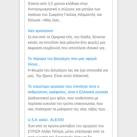
Έπειτα από 3,5 χρόνια κλήθηκε στην
Αντιτρομοκρατική η σύζυγος και μητέρα των
παιδιών του Σωκράτη Γκιόλια, Αδαμαντία, και
δήλωσε: «Μας έλεγ...
Aιέν αριστεύειν!
Σε ένα από τα Ομηρικά έπη, την Ιλιάδα, δύναται
κανείς να εντοπίσει (και μάλιστα δύο φορές) μια
έκφραση-συμβουλή που αποτέλεσε ιδανικό για...
Το πείραμα του βατράχου που μας αφορά
όλους...
Η θεωρία του βατράχου λες και έχει επινοηθεί για
μας. Την ξέρετε; Είναι πολύ διδακτική.
Το τελειότερο εργαλείο που επινόησε ποτε ο
ανθρώπινος εγκέφαλος, είναι η Ελληνική γλώσσα.
Διαδυκτιακοί μου φίλοι, που υιοθετίσατε με
περίσσια ευκολία τον τρόπο επικοινωνίας που
σας πλάσαραν τα μιάσματα της νέας τάξης πρα...
U.S.A. καλεί...ALEXIS!
Ένα από τα πρώτα ραντεβού του αρχηγού του
ΣΥΡΙΖΑ Αλέξη Τσίπρα, μόλις επέστρεψε από τα