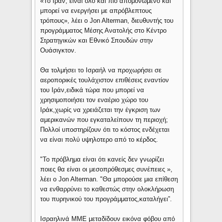
«Το Ιράν, είναι όλο και πιο απομονωμένο και
μπορεί να ενεργήσει με απρόβλεπτους
τρόπους», λέει ο Jon Alterman, διευθυντής του
προγράμματος Μέσης Ανατολής στο Κέντρο
Στρατηγικών και Εθνικό Σπουδών στην
Ουάσιγκτον.
Θα τολμήσει το Ισραήλ να προχωρήσει σε
αεροπορικές τουλάχιστον επιθέσεις εναντίον
του Ιράν,ειδικά τώρα που μπορεί να
χρησιμοποιήσει τον εναέριο χώρο του
Ιράκ,χωρίς να χρειάζεται την έγκριση των
αμερικανών που εγκαταλείπουν τη περιοχή;
Πολλοί υποστηρίζουν ότι το κόστος ενδέχεται
να είναι πολύ υψηλοτερο από το κέρδος.
"Το πρόβλημα είναι ότι κανείς δεν γνωρίζει
ποιες θα είναι οι μεσοπρόθεσμες συνέπειες »,
λέει ο Jon Alterman. "Θα μπορούσε μια επίθεση
να ενθαρρύνει το καθεστώς στην ολοκλήρωση
του πυρηνικού του προγράμματος,καταλήγει”.
Ισραηλινά ΜΜΕ μεταδίδουν εικόνα φόβου από