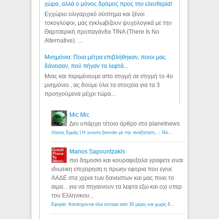
χώρα, αλλά ο μόνος δρόμος προς την ελευθερία!
Εγχώριο ολιγαρχικό σύστημα και ξένοι
τοκογλύφοι, μας εγκλωβίζουν ψυχολογικά με την
Θαρτσερική προπαγάνδα TINA (There Is No
Alternative). ...
Μνημόνια: Ποια μέτρα επιβλήθηκαν, ποιοι μας
δάνεισαν, πού πήγαν τα λεφτά...
Μιας και περιμένουμε απο στιγμή σε στιγμή το 4ο
μνημόνιο , ας δούμε όλα τα στοιχεία για τα 3
προηγούμενα μέχρι τώρα...
Mic Mic
Δεν υπάρχει τέτοιο άρθρο στο planetnews
Λόγιος Ερμής | Η γνώση ξεκινάει με την αναζήτηση...: Ιδού οι 18 που χρωστούν 11 δις ευρώ!
Manos Sapountzakis
πιο δημοσιο και κουραφεξαλα γραφετε ειναι
ιδιωτικη επιχειρηση η πρωην εφορια που εγινε
ΑΑΔΕ στα χερια των δανειστων και μας πινει το
αιμα... για να πηγαινουν τα λεφτα εξω και οχι υπερ
του Ελληνικου...
Εφορία: Κατάσχονται όλα ύστερα από 30 μέρες και χωρίς δικαστικές αποφάσεις - Λόγιος Ερμής