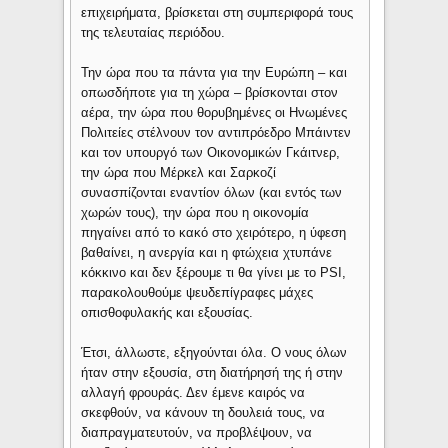
επιχειρήματα, βρίσκεται στη συμπεριφορά τους
της τελευταίας περιόδου.
Την ώρα που τα πάντα για την Ευρώπη – και
οπωσδήποτε για τη χώρα – βρίσκονται στον
αέρα, την ώρα που θορυβημένες οι Ηνωμένες
Πολιτείες στέλνουν τον αντιπρόεδρο Μπάιντεν
και τον υπουργό των Οικονομικών Γκάιτνερ,
την ώρα που Μέρκελ και Σαρκοζί
συνασπίζονται εναντίον όλων (και εντός των
χωρών τους), την ώρα που η οικονομία
πηγαίνει από το κακό στο χειρότερο, η ύφεση
βαθαίνει, η ανεργία και η φτώχεια χτυπάνε
κόκκινο και δεν ξέρουμε τι θα γίνει με το PSI,
παρακολουθούμε ψευδεπίγραφες μάχες
οπισθοφυλακής και εξουσίας.
Έτσι, άλλωστε, εξηγούνται όλα. Ο νους όλων
ήταν στην εξουσία, στη διατήρησή της ή στην
αλλαγή φρουράς. Δεν έμενε καιρός να
σκεφθούν, να κάνουν τη δουλειά τους, να
διαπραγματευτούν, να προβλέψουν, να