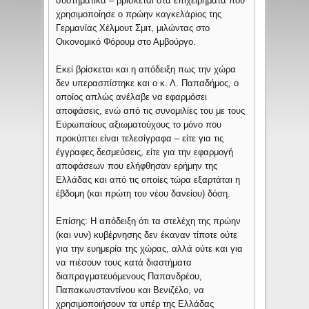
συστηματικά – βρίσκεται στα επιχειρήματα που
χρησιμοποίησε ο πρώην καγκελάριος της
Γερμανίας Χέλμουτ Σμιτ, μιλώντας στο
Οικονομικό Φόρουμ στο Αμβούργο.
Εκεί βρίσκεται και η απόδειξη πως την χώρα
δεν υπερασπίστηκε και ο κ. Λ. Παπαδήμος, ο
οποίος απλώς ανέλαβε να εφαρμόσει
αποφάσεις, ενώ από τις συνομιλίες του με τους
Ευρωπαίους αξιωματούχους το μόνο που
προκύπτει είναι τελεσίγραφα – είτε για τις
έγγραφες δεσμεύσεις, είτε για την εφαρμογή
αποφάσεων που ελήφθησαν ερήμην της
Ελλάδας και από τις οποίες τώρα εξαρτάται η
έβδομη (και πρώτη του νέου δανείου) δόση.
Επίσης: Η απόδειξη ότι τα στελέχη της πρώην
(και νυν) κυβέρνησης δεν έκαναν τίποτε ούτε
για την ευημερία της χώρας, αλλά ούτε και για
να πιέσουν τους κατά διαστήματα
διαπραγματευόμενους Παπανδρέου,
Παπακωνσταντίνου και Βενιζέλο, να
χρησιμοποιήσουν τα υπέρ της Ελλάδας