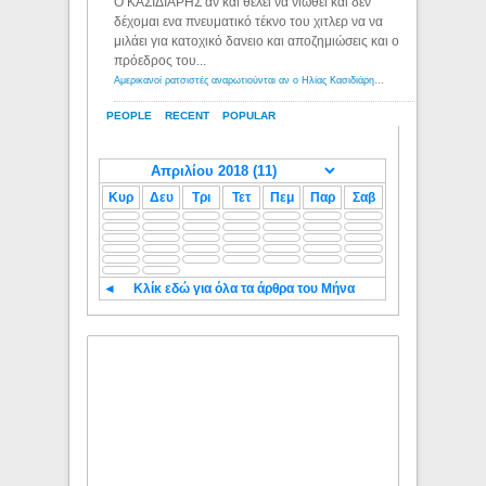
Ο ΚΑΣΙΔΙΑΡΗΣ αν και θέλει να νιώθει και δεν
δέχομαι ενα πνευματικό τέκνο του χιτλερ να να
μιλάει για κατοχικό δανειο και αποζημιώσεις και ο
πρόεδρος του...
Αμερικανοί ρατσιστές αναρωτιούνται αν ο Ηλίας Κασιδιάρης ανήκει στη λευκή φυλή... - Λόγιος Ερμής
PEOPLE
RECENT
POPULAR
Κυρ
Δευ
Τρι
Τετ
Πεμ
Παρ
Σαβ
◄
Κλίκ εδώ για όλα τα άρθρα του Μήνα