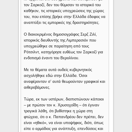
τον Σαρκοζί, δεν του θύμισαν το ιστορικό του
καθήκον, τις ιστορικές υποχρεώσεις της χώρας
του, που επίσης βρήκε στην Ελλάδα έδαφος να
αναπτύξει τις εμπορικές της δραστηριότητες.
Ο διακεκριμένος δημοσιογράφος Σερζ Ζιλί,
ιστορικός διευθυντής της Λιμπερασιόν που
υποχρεώθηκε σε παραίτηση από τους
Ρότσιλντ, κατηγόρησε ευθέως τον Σαρκοζί για
ενδοτισμό έναντι του Βερολίνου.
Με τα θέματα αυτά ουδείς κυβερνητικός
ασχολήθηκε εδώ στην Ελλάδα. Όσοι
αναφέρονταν σ’ αυτά θεωρούνταν γραφικοί και
αιθεροβάμονες.
Τώρα, εκ των υστέρων, διαπιστώνουν κάποιοι
– με πρώτον τον κ. Χρυσοχοΐδη – ότι έγιναν
τραγικά λάθη, ότι βυθίστηκε η χώρα στη
φτώχεια, ότι ο κ. Παπανδρέου δεν πρέπει, δεν
είναι «ηθικό», να είναι υποψήφιος, διότι, όπως
είπε ο αρμόδιος για ανάπτυξη, επενδύσεις και