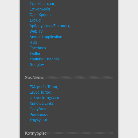
Σχετικά με εμάς
Eπικοινωνία
Όροι Χρήσης
Σχόλια
Αρθρογράφοι/Συντάκτες
Web TV
Android application
RSS
Facebook
Twitter
Youtube Channel
Google+
Συνδέσεις
Ελληνικός Τύπος
Ξένος Τύπος
Φιλικοί Ιστοχώροι
Χρήσιμα Links
Ομογένεια
Ραδιόφωνο
Στηρίζουμε
Κατηγορίες