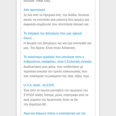
δήλωσε: «Μας έλεγ...
Aιέν αριστεύειν!
Σε ένα από τα Ομηρικά έπη, την Ιλιάδα, δύναται
κανείς να εντοπίσει (και μάλιστα δύο φορές) μια
έκφραση-συμβουλή που αποτέλεσε ιδανικό για...
Το πείραμα του βατράχου που μας αφορά
όλους...
Η θεωρία του βατράχου λες και έχει επινοηθεί για
μας. Την ξέρετε; Είναι πολύ διδακτική.
Το τελειότερο εργαλείο που επινόησε ποτε ο
ανθρώπινος εγκέφαλος, είναι η Ελληνική γλώσσα.
Διαδυκτιακοί μου φίλοι, που υιοθετίσατε με
περίσσια ευκολία τον τρόπο επικοινωνίας που
σας πλάσαραν τα μιάσματα της νέας τάξης πρα...
U.S.A. καλεί...ALEXIS!
Ένα από τα πρώτα ραντεβού του αρχηγού του
ΣΥΡΙΖΑ Αλέξη Τσίπρα, μόλις επέστρεψε από τα
ιερά χώματα της Αργεντινής ήταν να δει
τον Δημήτρη Αβ...
Αίμα και δάκρυα πλέον η εναλλακτική για την