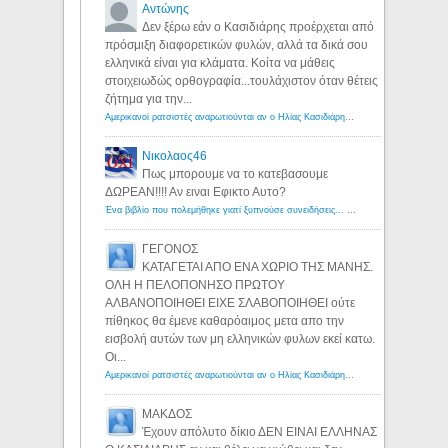
Αντώνης
Δεν ξέρω εάν ο Κασιδιάρης προέρχεται από
πρόσμιξη διαφορετικών φυλών, αλλά τα δικά σου
ελληνικά είναι για κλάματα. Κοίτα να μάθεις
στοιχειωδώς ορθογραφία...τουλάχιστον όταν θέτεις
ζήτημα για την...
Αμερικανοί ρατσιστές αναρωτιούνται αν ο Ηλίας Κασιδιάρης ανήκει στη λευκή φυλή... - Λόγιος Ερμής
Νικολαος46
Πως μπορουμε να το κατεβασουμε
ΔΩΡΕΑΝ!!!! Αν ειναι Εφικτο Αυτο?
Ένα βιβλίο που πολεμήθηκε γιατί ξυπνούσε συνειδήσεις... - Λόγιος Ερμής | Η γνώση ξεκινάει με την αναζήτηση...
ΓΕΓΟΝΟΣ
ΚΑΤΑΓΕΤΑΙ ΑΠΟ ΕΝΑ ΧΩΡΙΟ ΤΗΣ ΜΑΝΗΣ.
ΟΛΗ Η ΠΕΛΟΠΟΝΗΣΟ ΠΡΩΤΟΥ
ΑΛΒΑΝΟΠΟΙΗΘΕΙ ΕΙΧΕ ΣΛΑΒΟΠΟΙΗΘΕΙ ούτε
πίθηκος θα έμενε καθαρόαιμος μετα απο την
εισβολή αυτών των μη ελληνικών φυλων εκεί κατω.
Οι...
Αμερικανοί ρατσιστές αναρωτιούνται αν ο Ηλίας Κασιδιάρης ανήκει στη λευκή φυλή... - Λόγιος Ερμής
ΜΑΚΔΟΣ
Έχουν απόλυτο δίκιο ΔΕΝ ΕΙΝΑΙ ΕΛΛΗΝΑΣ