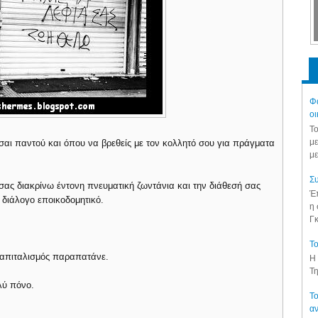
Φά
οι
Το
με
σαι παντού και όπου να βρεθείς με τον κολλητό σου για πράγματα
με
Συ
 σας διακρίνω έντονη πνευματική ζωντάνια και την διάθεσή σας
Έπ
διάλογο εποικοδομητικό.
η 
Γκ
Το
 καπιταλισμός παραπατάνε.
Η 
Τη
λύ πόνο.
Το
αν