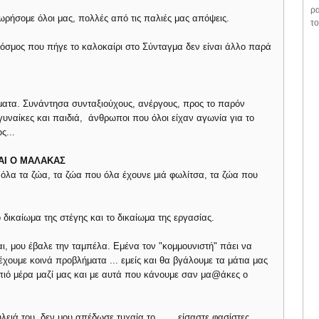
ρα
ωρήσομε όλοι μας, πολλές από τις παλιές μας απόψεις.
το
κόσμος που πήγε το καλοκαίρι στο Σύνταγμα δεν είναι άλλο παρά
ατα. Συνάντησα συνταξιούχους, ανέργους, προς το παρόν
γυναίκες και παιδιά, άνθρωποι που όλοι είχαν αγωνία για το
ς...
ΑΙ Ο ΜΑΛΑΚΑΣ
όλα τα ζώα, τα ζώα που όλα έχουνε μιά φωλίτσα, τα ζώα που
ο δικαίωμα της στέγης και το δικαίωμα της εργασίας.
, μου έβαλε την ταμπέλα. Εμένα τον "κομμουνιστή" πάει να
έχουμε κοινά προβλήματα ... εμείς και θα βγάλουμε τα μάτια μας
 πιό μέρα μαζί μας και με αυτά που κάνουμε σαν μα@άκες ο
ιά του, δεν μου απέδωσε τυχαία το ...... είσαστε φασίστες,