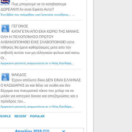
Πως μπορουμε να το κατεβασουμε
ΔΩΡΕΑΝ!!!! Αν ειναι Εφικτο Αυτο?
Ένα βιβλίο που πολεμήθηκε γιατί ξυπνούσε συνειδήσεις... - Λόγιος Ερμής | Η γνώση ξεκινάει με την αναζήτηση...
ΓΕΓΟΝΟΣ
ΚΑΤΑΓΕΤΑΙ ΑΠΟ ΕΝΑ ΧΩΡΙΟ ΤΗΣ ΜΑΝΗΣ.
ΟΛΗ Η ΠΕΛΟΠΟΝΗΣΟ ΠΡΩΤΟΥ
ΑΛΒΑΝΟΠΟΙΗΘΕΙ ΕΙΧΕ ΣΛΑΒΟΠΟΙΗΘΕΙ ούτε
πίθηκος θα έμενε καθαρόαιμος μετα απο την
εισβολή αυτών των μη ελληνικών φυλων εκεί κατω.
Οι...
Αμερικανοί ρατσιστές αναρωτιούνται αν ο Ηλίας Κασιδιάρης ανήκει στη λευκή φυλή... - Λόγιος Ερμής
·
8 yea
ΜΑΚΔΟΣ
Έχουν απόλυτο δίκιο ΔΕΝ ΕΙΝΑΙ ΕΛΛΗΝΑΣ
Ο ΚΑΣΙΔΙΑΡΗΣ αν και θέλει να νιώθει και δεν
δέχομαι ενα πνευματικό τέκνο του χιτλερ να να
μιλάει για κατοχικό δανειο και αποζημιώσεις και ο
πρόεδρος του...
Αμερικανοί ρατσιστές αναρωτιούνται αν ο Ηλίας Κασιδιάρης ανήκει στη λευκή φυλή... - Λόγιος Ερμής
·
8 yea
PEOPLE
RECENT
POPULAR