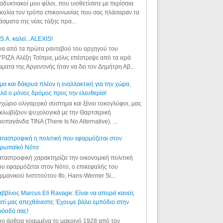
αδυκτιακοί μου φίλοι, που υιοθετίσατε με περίσσια
κολία τον τρόπο επικοινωνίας που σας πλάσαραν τα
άσματα της νέας τάξης πρα...
S.A. καλεί...ALEXIS!
α από τα πρώτα ραντεβού του αρχηγού του
ΡΙΖΑ Αλέξη Τσίπρα, μόλις επέστρεψε από τα ιερά
ματα της Αργεντινής ήταν να δει τον Δημήτρη Αβ...
μα και δάκρυα πλέον η εναλλακτική για την χώρα,
λά ο μόνος δρόμος προς την ελευθερία!
χώριο ολιγαρχικό σύστημα και ξένοι τοκογλύφοι, μας
κλωβίζουν ψυχολογικά με την Θαρτσερική
οπαγάνδα TINA (There Is No Alternative). ...
ταστροφική η πολιτική που εφαρμόζεται στον
υρωπαϊκό Νότο
ταστροφική χαρακτηρίζει την οικονομική πολιτική
υ εφαρμόζεται στον Νότο, ο επικεφαλής του
ρμανικού Ινστιτούτου Ifo, Hans-Werner Si...
ββίνος Marcus Eli Ravage: Είναι να απορεί κανείς
ατί μας απεχθάνεστε; Έχουμε βάλει εμπόδιο στην
ρόοδό σας!
ο άρθρα γραμμένα το μακρινό 1928 από τον