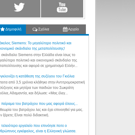
Δημοφιλή
Σχόλια
Αρχείο
κελος Siemens: Το μεγαλύτερο πολιτικό και
κονομικό σκάνδαλο της μεταπολίτευσης!
 σκάνδαλο Siemens στην Ελλάδα είναι ίσως το
γαλύτερο πολιτικό και οικονομικό σκάνδαλο της
ταπολίτευσης και αφορά σε χρηματισμό Ελλήν...
γκλονίζει η κατάθεση της συζύγου του Γκιόλια
ειτα από 3,5 χρόνια κλήθηκε στην Αντιτρομοκρατική
σύζυγος και μητέρα των παιδιών του Σωκράτη
ιόλια, Αδαμαντία, και δήλωσε: «Μας έλεγ...
 πείραμα του βατράχου που μας αφορά όλους...
θεωρία του βατράχου λες και έχει επινοηθεί για μας.
ν ξέρετε; Είναι πολύ διδακτική.
 τελειότερο εργαλείο που επινόησε ποτε ο
θρώπινος εγκέφαλος, είναι η Ελληνική γλώσσα.