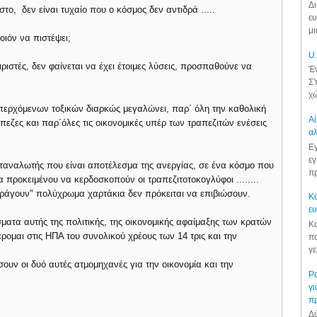
Δι
ο, δεν είναι τυχαίο που ο κόσμος δεν αντιδρά .....
ευ
μι
οιόν να πιστέψει;
U.
ιστές, δεν φαίνεται να έχει έτοιμες λύσεις, προσπαθούνε να
Έν
ΣΥ
χώ
περχόμενων τοξικών διαρκώς μεγαλώνει, παρ΄ όλη την καθολική
Αί
εζες και παρ΄όλες τις οικονομικές υπέρ των τραπεζιτών ενέσεις
αλ
Εγ
εγ
ταναλωτής που είναι αποτέλεσμα της ανεργίας, σε ένα κόσμο που
πρ
 προκειμένου να κερδοσκοπούν οι τραπεζιτοτοκογλύφοι ........
αράγουν" πολύχρωμα χαρτάκια δεν πρόκειται να επιβιώσουν.
Κα
ε
ατα αυτής της πολιτικής, της οικονομικής αφαίμαξης των κρατών
Κα
ρομαι στις ΗΠΑ του συνολικού χρέους των 14 τρις και την
πο
γε
σουν οι δυό αυτές ατμομηχανές για την οικονομία και την
Ρα
γι
π
Δύ