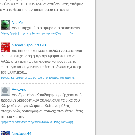
ββίνο Marcus Eli Ravage, αναπτύσουν τις απόψεις
υ για το θέμα του αντισημιτισμού και του μί...
Mic Mic
Δεν υπάρχει τέτοιο άρθρο στο planetnews
Λόγιος Ερμής | Η γνώση ξεκινάει με την αναζήτηση...: Ιδού οι 18 που χρωστούν 11 δις ευρώ!
·
6 years ago
Manos Sapountzakis
πιο δημοσιο και κουραφεξαλα γραφετε ειναι
ιδιωτικη επιχειρηση η πρωην εφορια που εγινε
ΑΑΔΕ στα χερια των δανειστων και μας πινει το
αιμα... για να πηγαινουν τα λεφτα εξω και οχι υπερ
του Ελληνικου...
Εφορία: Κατάσχονται όλα ύστερα από 30 μέρες και χωρίς δικαστικές αποφάσεις - Λόγιος Ερμής
·
6 years ag
Αντώνης
Δεν ξέρω εάν ο Κασιδιάρης προέρχεται από
πρόσμιξη διαφορετικών φυλών, αλλά τα δικά σου
ελληνικά είναι για κλάματα. Κοίτα να μάθεις
στοιχειωδώς ορθογραφία...τουλάχιστον όταν θέτεις
ζήτημα για την...
Αμερικανοί ρατσιστές αναρωτιούνται αν ο Ηλίας Κασιδιάρης ανήκει στη λευκή φυλή... - Λόγιος Ερμής
·
7 yea
Νικολαος46