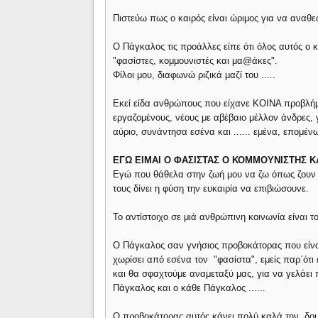
Πιστεύω πως ο καιρός είναι ώριμος για να αναθε
Ο Πάγκαλος τις προάλλες είπε ότι όλος αυτός ο 
"φασίστες, κομμουνιστές και μα@άκες".
Φίλοι μου, διαφωνώ ριζικά μαζί του .....
Εκεί είδα ανθρώπους που είχανε ΚΟΙΝΑ προβλήμ
εργαζομένους, νέους με αβέβαιο μέλλον άνδρες, 
αύριο, συνάντησα εσένα και ...... εμένα, επομένω
ΕΓΩ ΕΙΜΑΙ Ο ΦΑΣΙΣΤΑΣ Ο ΚΟΜΜΟΥΝΙΣΤΗΣ Κ
Εγώ που θάθελα στην ζωή μου να ζω όπως ζουν 
τους δίνει η φύση την ευκαιρία να επιβιώσουνε.
Το αντίστοιχο σε μιά ανθρώπινη κοινωνία είναι τ
Ο Πάγκαλος σαν γνήσιος προβοκάτορας που είναι
χωρίσει από εσένα τον "φασίστα", εμείς παρ΄ότι 
και θα σφαχτούμε αναμεταξύ μας, για να γελάει
Πάγκαλος και ο κάθε Πάγκαλος ......
Ο προβοκάτορας αυτός κάνει πολύ καλά την δουλε