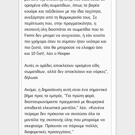
ορισμένα είδη σωματιδίων, όπως τα βαρέα
κουάρκ και ταξιδεύουν με την ίδια ταχύτητα,
ανεξάρτητα από τη θερμοκρασία τους. Σε
περίπτωση που, στην πραγματικότητα, η
σκοτεινή ύλη διασπάται σε σωματίδια που το
Fermi δεν μπορεί να ανιχνεύσει, ή εάν κινείτο
πιο γρήγορα όταν το σύμπαν ήταν νεότερο και
πιο ζεστό, τότε θα μπορούσε να ελαφρύ όσο
και 10 GeV, λέει ο Hooper.
Αυτές οι ομάδες αποκλείουν ορισμένα είδη
σωματιδίων, αλλά δεν αποκλείουν και νάρκες",
δήλωσε
Ακόμα, η δημοσίευση αυτή είναι ένα σημαντικό
βήμα προς τα εμπρός. "Για πρώτη φορά,
διασταυρωνόμαστε πραγματικά με θεωρητικά
αποδεκτά ελκυστικά μοντέλα," λέει. «Κανένα
πείραμα δεν πρόκειται να σκοτώσει όλα τα
μοντέλα της σκοτεινής ύλης που μπορούμε να
σκεφτούμε. Πρόκειται να πάρουμε πολλές
διαφορετικές προσεγγίσεις."