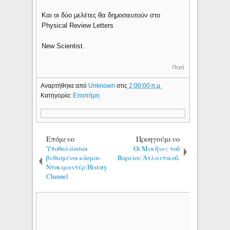
Και οι δύο μελέτες θα δημοσιευτούν στο
Physical Review Letters
New Scientist.
Πηγή
Αναρτήθηκε από
Unknown
στις
2:00:00 π.μ.
Κατηγορία:
Επιστήμη
Επόμενο
Προηγούμενο
Υποθαλάσσιοι
Οἱ Μυκῆνες τοῦ
βυθισμένοι κόσμοι-
Βορείου Ἀτλαντικοῦ.
Ντοκιμαντέρ History
Channel