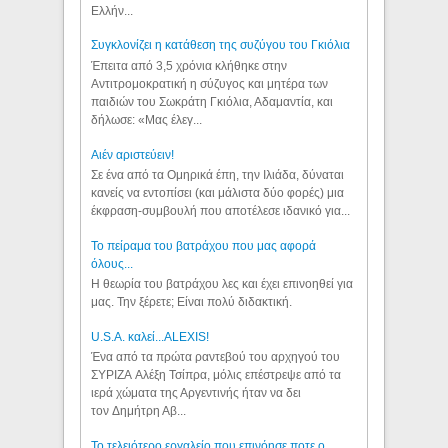
Ελλήν...
Συγκλονίζει η κατάθεση της συζύγου του Γκιόλια
Έπειτα από 3,5 χρόνια κλήθηκε στην
Αντιτρομοκρατική η σύζυγος και μητέρα των
παιδιών του Σωκράτη Γκιόλια, Αδαμαντία, και
δήλωσε: «Μας έλεγ...
Aιέν αριστεύειν!
Σε ένα από τα Ομηρικά έπη, την Ιλιάδα, δύναται
κανείς να εντοπίσει (και μάλιστα δύο φορές) μια
έκφραση-συμβουλή που αποτέλεσε ιδανικό για...
Το πείραμα του βατράχου που μας αφορά
όλους...
Η θεωρία του βατράχου λες και έχει επινοηθεί για
μας. Την ξέρετε; Είναι πολύ διδακτική.
U.S.A. καλεί...ALEXIS!
Ένα από τα πρώτα ραντεβού του αρχηγού του
ΣΥΡΙΖΑ Αλέξη Τσίπρα, μόλις επέστρεψε από τα
ιερά χώματα της Αργεντινής ήταν να δει
τον Δημήτρη Αβ...
Το τελειότερο εργαλείο που επινόησε ποτε ο