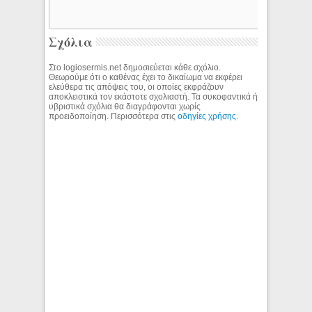
Σχόλια
Στο logiosermis.net δημοσιεύεται κάθε σχόλιο.
Θεωρούμε ότι ο καθένας έχει το δικαίωμα να εκφέρει
ελεύθερα τις απόψεις του, οι οποίες εκφράζουν
αποκλειστικά τον εκάστοτε σχολιαστή. Τα συκοφαντικά ή
υβριστικά σχόλια θα διαγράφονται χωρίς
προειδοποίηση. Περισσότερα στις
οδηγίες χρήσης
.