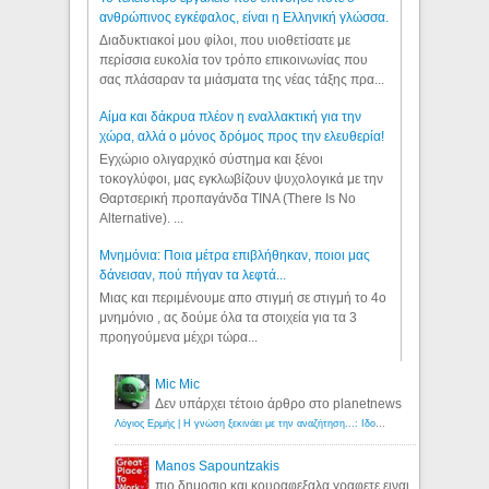
ανθρώπινος εγκέφαλος, είναι η Ελληνική γλώσσα.
Διαδυκτιακοί μου φίλοι, που υιοθετίσατε με
περίσσια ευκολία τον τρόπο επικοινωνίας που
σας πλάσαραν τα μιάσματα της νέας τάξης πρα...
Αίμα και δάκρυα πλέον η εναλλακτική για την
χώρα, αλλά ο μόνος δρόμος προς την ελευθερία!
Εγχώριο ολιγαρχικό σύστημα και ξένοι
τοκογλύφοι, μας εγκλωβίζουν ψυχολογικά με την
Θαρτσερική προπαγάνδα TINA (There Is No
Alternative). ...
Μνημόνια: Ποια μέτρα επιβλήθηκαν, ποιοι μας
δάνεισαν, πού πήγαν τα λεφτά...
Μιας και περιμένουμε απο στιγμή σε στιγμή το 4ο
μνημόνιο , ας δούμε όλα τα στοιχεία για τα 3
προηγούμενα μέχρι τώρα...
Mic Mic
Δεν υπάρχει τέτοιο άρθρο στο planetnews
Λόγιος Ερμής | Η γνώση ξεκινάει με την αναζήτηση...: Ιδού οι 18 που χρωστούν 11 δις ευρώ!
Manos Sapountzakis
πιο δημοσιο και κουραφεξαλα γραφετε ειναι