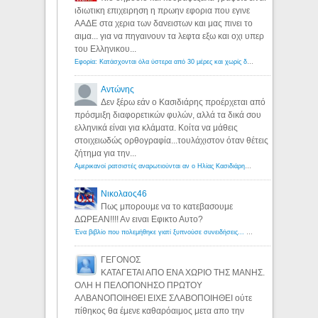
ιδιωτικη επιχειρηση η πρωην εφορια που εγινε
ΑΑΔΕ στα χερια των δανειστων και μας πινει το
αιμα... για να πηγαινουν τα λεφτα εξω και οχι υπερ
του Ελληνικου...
Εφορία: Κατάσχονται όλα ύστερα από 30 μέρες και χωρίς δικαστικές αποφάσεις - Λόγιος Ερμής
Αντώνης
Δεν ξέρω εάν ο Κασιδιάρης προέρχεται από
πρόσμιξη διαφορετικών φυλών, αλλά τα δικά σου
ελληνικά είναι για κλάματα. Κοίτα να μάθεις
στοιχειωδώς ορθογραφία...τουλάχιστον όταν θέτεις
ζήτημα για την...
Αμερικανοί ρατσιστές αναρωτιούνται αν ο Ηλίας Κασιδιάρης ανήκει στη λευκή φυλή... - Λόγιος Ερμής
Νικολαος46
Πως μπορουμε να το κατεβασουμε
ΔΩΡΕΑΝ!!!! Αν ειναι Εφικτο Αυτο?
Ένα βιβλίο που πολεμήθηκε γιατί ξυπνούσε συνειδήσεις... - Λόγιος Ερμής | Η γνώση ξεκινάει με την αναζήτηση...
ΓΕΓΟΝΟΣ
ΚΑΤΑΓΕΤΑΙ ΑΠΟ ΕΝΑ ΧΩΡΙΟ ΤΗΣ ΜΑΝΗΣ.
ΟΛΗ Η ΠΕΛΟΠΟΝΗΣΟ ΠΡΩΤΟΥ
ΑΛΒΑΝΟΠΟΙΗΘΕΙ ΕΙΧΕ ΣΛΑΒΟΠΟΙΗΘΕΙ ούτε
πίθηκος θα έμενε καθαρόαιμος μετα απο την