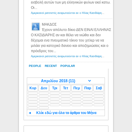
εισβολή αυτών των μη ελληνικών φυλων εκεί κατω.
Οι...
Αμερικανοί ρατσιστές αναρωτιούνται αν ο Ηλίας Κασιδιάρης ανήκει στη λευκή φυλή... - Λόγιος Ερμής
ΜΑΚΔΟΣ
Έχουν απόλυτο δίκιο ΔΕΝ ΕΙΝΑΙ ΕΛΛΗΝΑΣ
Ο ΚΑΣΙΔΙΑΡΗΣ αν και θέλει να νιώθει και δεν
δέχομαι ενα πνευματικό τέκνο του χιτλερ να να
μιλάει για κατοχικό δανειο και αποζημιώσεις και ο
πρόεδρος του...
Αμερικανοί ρατσιστές αναρωτιούνται αν ο Ηλίας Κασιδιάρης ανήκει στη λευκή φυλή... - Λόγιος Ερμής
PEOPLE
RECENT
POPULAR
Κυρ
Δευ
Τρι
Τετ
Πεμ
Παρ
Σαβ
◄
Κλίκ εδώ για όλα τα άρθρα του Μήνα