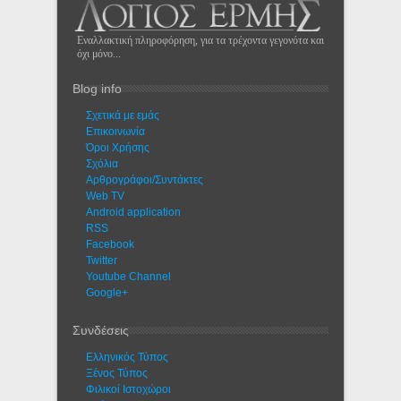
Εναλλακτική πληροφόρηση, για τα τρέχοντα γεγονότα και
όχι μόνο...
Blog info
Σχετικά με εμάς
Eπικοινωνία
Όροι Χρήσης
Σχόλια
Αρθρογράφοι/Συντάκτες
Web TV
Android application
RSS
Facebook
Twitter
Youtube Channel
Google+
Συνδέσεις
Ελληνικός Τύπος
Ξένος Τύπος
Φιλικοί Ιστοχώροι