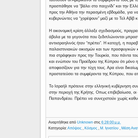
προσπάθησε να “βάλει στο παιχνίδι” και την Ελλ
προς την Αθήνα την περασμένη εβδομάδα, για να
κυβερνώντες να “χορέψουν” μαζί με το Τελ Αβίβ κ
Η οικονομική κρίση άλλαξε σχεδιασμούς, προγραμ
άβολα με τα γεγονότα που ξεδιπλώνονται μπροστά
αντιισραηλινός ήταν “πρέπει”. Η κατοχή, η παρ
παλαιστινιακών οικισμών και των προσφυγικών κ
πια στράφηκαν προς την Τουρκία, που πάντα του
και ενώπιον του Προέδρου της Κύπρου ότι μόνο η
αποφασίζουν για την τύχη τους. Αρα είναι δικαίω
προστατεύσει τα συμφέροντα της Κύπρου, που απ
Το Ισραήλ πρότεινε στην ελληνική κυβέρνηση σ
στην περιοχή της Κρήτης. Οπως επιβεβαίωσα, οι
Παπανδρέου. Πρέπει να συνεχιστούν χωρίς καθ
Αναρτήθηκε από
Unknown
στις
6:28:00 μ.μ.
Κατηγορία:
Απόψεις
,
Κόσμος
,
Μ. Ιγνατίου
,
Μέση Ανα