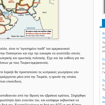
Φά
οι
Το
με
λόν, είναι το “αγαπημένο παιδί” του αμερικανικού
με
την Ουάσιγκτον και είχε την ευκαιρία να αναπτύξει στενές
ωτερικής και αμυντικής πολιτικής. Είχε και την ευθύνη για τον
Συ
χέσεων με τους Τουρκο-αμερικανούς.
Έπ
η 
ι το Ισραήλ θα προστατεύσει τις κυπριακές γεωτρήσεις εάν
Γκ
προέρχονται μόνο από την Τουρκία, η ηγεσία της οποίας
Το
ίναι επικίνδυνη.
Η 
Τη
 αποδεικνύει από την ίδρυση του εβραϊκού κράτους. Στηρίχθηκε
Το
ρωπότητα ήταν εναντίον του, και κατάφερε εκβιαστικά να
αν
τα δικά του. Εκμεταλλευόμενο τη δική του ΑΟΖ με την Κύπρο