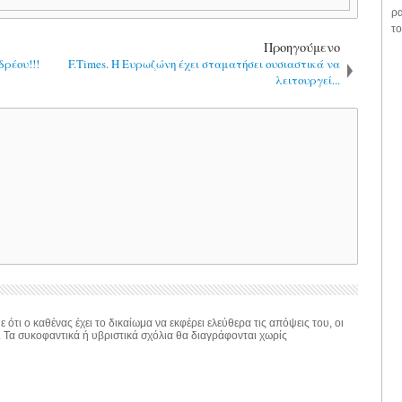
ρα
το
Προηγούμενο
δρέου!!!
F.Times. Η Ευρωζώνη έχει σταματήσει ουσιαστικά να
λειτουργεί...
 ότι ο καθένας έχει το δικαίωμα να εκφέρει ελεύθερα τις απόψεις του, οι
. Τα συκοφαντικά ή υβριστικά σχόλια θα διαγράφονται χωρίς