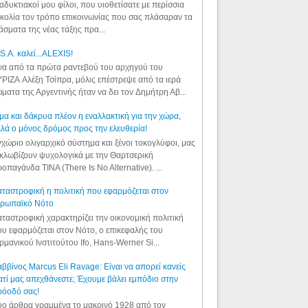
αδυκτιακοί μου φίλοι, που υιοθετίσατε με περίσσια
κολία τον τρόπο επικοινωνίας που σας πλάσαραν τα
άσματα της νέας τάξης πρα...
S.A. καλεί...ALEXIS!
α από τα πρώτα ραντεβού του αρχηγού του
ΡΙΖΑ Αλέξη Τσίπρα, μόλις επέστρεψε από τα ιερά
ματα της Αργεντινής ήταν να δει τον Δημήτρη Αβ...
μα και δάκρυα πλέον η εναλλακτική για την χώρα,
λά ο μόνος δρόμος προς την ελευθερία!
χώριο ολιγαρχικό σύστημα και ξένοι τοκογλύφοι, μας
κλωβίζουν ψυχολογικά με την Θαρτσερική
οπαγάνδα TINA (There Is No Alternative). ...
ταστροφική η πολιτική που εφαρμόζεται στον
υρωπαϊκό Νότο
ταστροφική χαρακτηρίζει την οικονομική πολιτική
υ εφαρμόζεται στον Νότο, ο επικεφαλής του
ρμανικού Ινστιτούτου Ifo, Hans-Werner Si...
ββίνος Marcus Eli Ravage: Είναι να απορεί κανείς
ατί μας απεχθάνεστε; Έχουμε βάλει εμπόδιο στην
ρόοδό σας!
ο άρθρα γραμμένα το μακρινό 1928 από τον