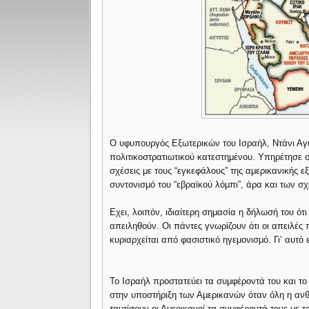
Ο υφυπουργός Εξωτερικών του Ισραήλ, Ντάνι Αγια
πολιτικοστρατιωτικού κατεστημένου. Υπηρέτησε σ
σχέσεις με τους “εγκεφάλους” της αμερικανικής εξ
συντονισμό του “εβραϊκού λόμπι”, άρα και των σ
Εχει, λοιπόν, ιδιαίτερη σημασία η δήλωσή του ότ
απειληθούν. Οι πάντες γνωρίζουν ότι οι απειλές 
κυριαρχείται από φασιστικό ηγεμονισμό. Γι’ αυτό ε
Το Ισραήλ προστατεύει τα συμφέροντά του και το
στην υποστήριξη των Αμερικανών όταν όλη η ανθ
ταυτίσουν οι Αμερικανοί τα συμφέροντά τους με 