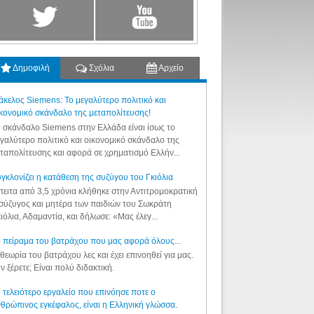
Δημοφιλή
Σχόλια
Αρχείο
κελος Siemens: Το μεγαλύτερο πολιτικό και
κονομικό σκάνδαλο της μεταπολίτευσης!
 σκάνδαλο Siemens στην Ελλάδα είναι ίσως το
γαλύτερο πολιτικό και οικονομικό σκάνδαλο της
ταπολίτευσης και αφορά σε χρηματισμό Ελλήν...
γκλονίζει η κατάθεση της συζύγου του Γκιόλια
ειτα από 3,5 χρόνια κλήθηκε στην Αντιτρομοκρατική
σύζυγος και μητέρα των παιδιών του Σωκράτη
ιόλια, Αδαμαντία, και δήλωσε: «Μας έλεγ...
 πείραμα του βατράχου που μας αφορά όλους...
θεωρία του βατράχου λες και έχει επινοηθεί για μας.
ν ξέρετε; Είναι πολύ διδακτική.
 τελειότερο εργαλείο που επινόησε ποτε ο
θρώπινος εγκέφαλος, είναι η Ελληνική γλώσσα.