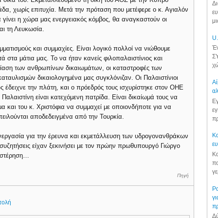
Δι
άδα, χωρίς επιτυχία. Μετά την πρόταση που μετέφερε ο κ. Αγιαλόν
ευ
 γίνει η χώρα μας ενεργειακός κόμβος, θα αναγκαστούν οι
μι
αι τη Λευκωσία.
U.
Έν
ματισμούς και συμμαχίες. Είναι λογικό πολλοί να νιώθουμε
ΣΥ
 στα μάτια μας. Το να ήταν κανείς φιλοπαλαιστίνιος και
χώ
αβίαση των ανθρωπίνων δικαιωμάτων, οι καταστροφές των
αταυλισμών δικαιολογημένα μας συγκλόνιζαν. Οι Παλαιστίνιοι
Αί
ς έδειχνε την πλάτη, και ο πρόεδρός τους ισχυρίστηκε στον ΟΗΕ
αλ
 Παλαιστίνη είναι κατεχόμενη πατρίδα. Είναι δικαίωμά τους να
Εγ
μα και του κ. Χριστόφια να συμμαχεί με οποιονδήποτε για να
εγ
ειλούνται αποδεδειγμένα από την Τουρκία.
πρ
Κα
υνεργασία για την έρευνα και εκμετάλλευση των υδρογονανθράκων
ε
 συζητήσεις είχαν ξεκινήσει με τον πρώην πρωθυπουργό Γιώργο
Κα
υστέρηση…
πο
γε
Πηγή
Ρα
γι
τολή
π
Δύ