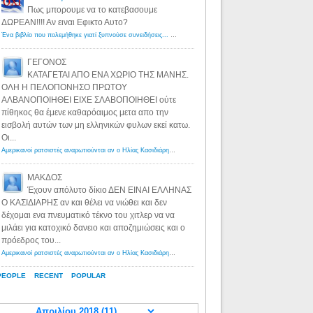
Πως μπορουμε να το κατεβασουμε
ΔΩΡΕΑΝ!!!! Αν ειναι Εφικτο Αυτο?
Ένα βιβλίο που πολεμήθηκε γιατί ξυπνούσε συνειδήσεις... - Λόγιος Ερμής | Η γνώση ξεκινάει με την αναζήτηση...
ΓΕΓΟΝΟΣ
ΚΑΤΑΓΕΤΑΙ ΑΠΟ ΕΝΑ ΧΩΡΙΟ ΤΗΣ ΜΑΝΗΣ.
ΟΛΗ Η ΠΕΛΟΠΟΝΗΣΟ ΠΡΩΤΟΥ
ΑΛΒΑΝΟΠΟΙΗΘΕΙ ΕΙΧΕ ΣΛΑΒΟΠΟΙΗΘΕΙ ούτε
πίθηκος θα έμενε καθαρόαιμος μετα απο την
εισβολή αυτών των μη ελληνικών φυλων εκεί κατω.
Οι...
Αμερικανοί ρατσιστές αναρωτιούνται αν ο Ηλίας Κασιδιάρης ανήκει στη λευκή φυλή... - Λόγιος Ερμής
·
8 yea
ΜΑΚΔΟΣ
Έχουν απόλυτο δίκιο ΔΕΝ ΕΙΝΑΙ ΕΛΛΗΝΑΣ
Ο ΚΑΣΙΔΙΑΡΗΣ αν και θέλει να νιώθει και δεν
δέχομαι ενα πνευματικό τέκνο του χιτλερ να να
μιλάει για κατοχικό δανειο και αποζημιώσεις και ο
πρόεδρος του...
Αμερικανοί ρατσιστές αναρωτιούνται αν ο Ηλίας Κασιδιάρης ανήκει στη λευκή φυλή... - Λόγιος Ερμής
·
8 yea
PEOPLE
RECENT
POPULAR