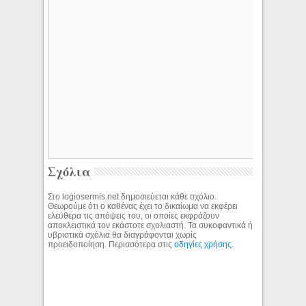
Σχόλια
Στο logiosermis.net δημοσιεύεται κάθε σχόλιο.
Θεωρούμε ότι ο καθένας έχει το δικαίωμα να εκφέρει
ελεύθερα τις απόψεις του, οι οποίες εκφράζουν
αποκλειστικά τον εκάστοτε σχολιαστή. Τα συκοφαντικά ή
υβριστικά σχόλια θα διαγράφονται χωρίς
προειδοποίηση. Περισσότερα στις
οδηγίες χρήσης
.