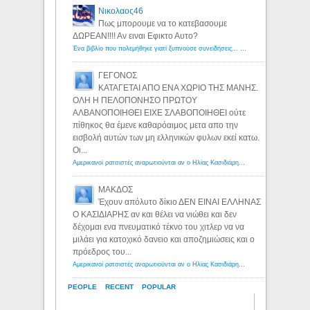
Νικολαος46
Πως μπορουμε να το κατεβασουμε
ΔΩΡΕΑΝ!!!! Αν ειναι Εφικτο Αυτο?
Ένα βιβλίο που πολεμήθηκε γιατί ξυπνούσε συνειδήσεις... - Λόγιος Ερμής | Η γνώση ξεκινάει με την αναζήτηση...
ΓΕΓΟΝΟΣ
ΚΑΤΑΓΕΤΑΙ ΑΠΟ ΕΝΑ ΧΩΡΙΟ ΤΗΣ ΜΑΝΗΣ.
ΟΛΗ Η ΠΕΛΟΠΟΝΗΣΟ ΠΡΩΤΟΥ
ΑΛΒΑΝΟΠΟΙΗΘΕΙ ΕΙΧΕ ΣΛΑΒΟΠΟΙΗΘΕΙ ούτε
πίθηκος θα έμενε καθαρόαιμος μετα απο την
εισβολή αυτών των μη ελληνικών φυλων εκεί κατω.
Οι...
Αμερικανοί ρατσιστές αναρωτιούνται αν ο Ηλίας Κασιδιάρης ανήκει στη λευκή φυλή... - Λόγιος Ερμής
ΜΑΚΔΟΣ
Έχουν απόλυτο δίκιο ΔΕΝ ΕΙΝΑΙ ΕΛΛΗΝΑΣ
Ο ΚΑΣΙΔΙΑΡΗΣ αν και θέλει να νιώθει και δεν
δέχομαι ενα πνευματικό τέκνο του χιτλερ να να
μιλάει για κατοχικό δανειο και αποζημιώσεις και ο
πρόεδρος του...
Αμερικανοί ρατσιστές αναρωτιούνται αν ο Ηλίας Κασιδιάρης ανήκει στη λευκή φυλή... - Λόγιος Ερμής
PEOPLE
RECENT
POPULAR