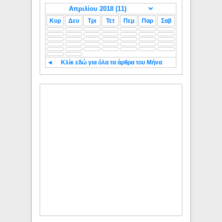
Κυρ
Δευ
Τρι
Τετ
Πεμ
Παρ
Σαβ
◄
Κλίκ εδώ για όλα τα άρθρα του Μήνα