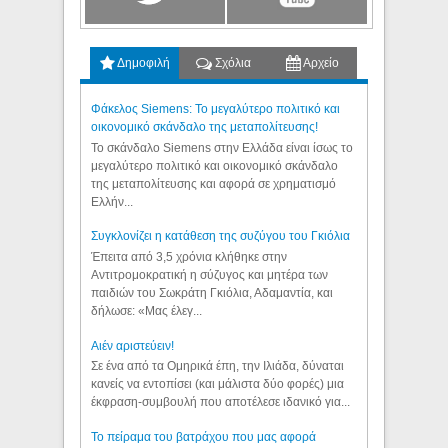
Δημοφιλή
Σχόλια
Αρχείο
Φάκελος Siemens: Το μεγαλύτερο πολιτικό και
οικονομικό σκάνδαλο της μεταπολίτευσης!
Το σκάνδαλο Siemens στην Ελλάδα είναι ίσως το
μεγαλύτερο πολιτικό και οικονομικό σκάνδαλο
της μεταπολίτευσης και αφορά σε χρηματισμό
Ελλήν...
Συγκλονίζει η κατάθεση της συζύγου του Γκιόλια
Έπειτα από 3,5 χρόνια κλήθηκε στην
Αντιτρομοκρατική η σύζυγος και μητέρα των
παιδιών του Σωκράτη Γκιόλια, Αδαμαντία, και
δήλωσε: «Μας έλεγ...
Aιέν αριστεύειν!
Σε ένα από τα Ομηρικά έπη, την Ιλιάδα, δύναται
κανείς να εντοπίσει (και μάλιστα δύο φορές) μια
έκφραση-συμβουλή που αποτέλεσε ιδανικό για...
Το πείραμα του βατράχου που μας αφορά