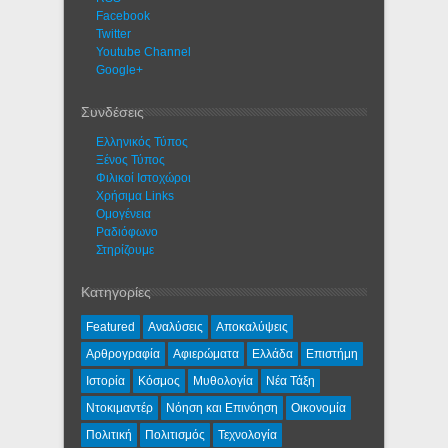
Facebook
Twitter
Youtube Channel
Google+
Συνδέσεις
Ελληνικός Τύπος
Ξένος Τύπος
Φιλικοί Ιστοχώροι
Χρήσιμα Links
Ομογένεια
Ραδιόφωνο
Στηρίζουμε
Κατηγορίες
Featured
Αναλύσεις
Αποκαλύψεις
Αρθρογραφία
Αφιερώματα
Ελλάδα
Επιστήμη
Ιστορία
Κόσμος
Μυθολογία
Νέα Τάξη
Ντοκιμαντέρ
Νόηση και Επινόηση
Οικονομία
Πολιτική
Πολιτισμός
Τεχνολογία