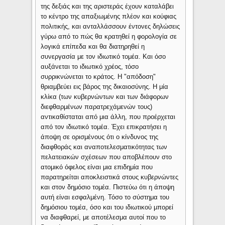
της δεξιάς και της αριστεράς έχουν καταλάβει
το κέντρο της απαξιωμένης πλέον και κούφιας
πολιτικής, και ανταλλάσσουν έντονες δηλώσεις
γύρω από το πώς θα κρατηθεί η φορολογία σε
λογικά επίπεδα και θα διατηρηθεί η
συνεργασία με τον ιδιωτικό τομέα. Και όσο
αυξάνεται το ιδιωτικό χρέος, τόσο
συρρικνώνεται το κράτος. Η "απόδοση"
θριαμβεύει εις βάρος της δικαιοσύνης. Η μία
κλίκα (των κυβερνώντων και των διάφορων
διεφθαρμένων παρατρεχάμενών τους)
αντικαθίσταται από μια άλλη, που προέρχεται
από τον ιδιωτικό τομέα. Έχει επικρατήσει η
άποψη σε ορισμένους ότι ο κίνδυνος της
διαφθοράς και αναποτελεσματικότητας των
πελατειακών σχέσεων που αποβλέπουν στο
ατομικό όφελος είναι μια επιδημία που
παρατηρείται αποκλειστικά στους κυβερνώντες
και στον δημόσιο τομέα. Πιστεύω ότι η άποψη
αυτή είναι εσφαλμένη. Τόσο το σύστημα του
δημόσιου τομέα, όσο και του ιδιωτικού μπορεί
να διαφθαρεί, με αποτέλεσμα αυτοί που το