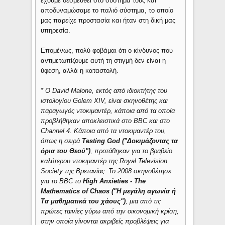
έχουμε δεσμευθεί στο σύστημά τους και
αποδυναμώσαμε το παλιό σύστημα, το οποίο
μας παρείχε προστασία και ήταν στη δική μας
υπηρεσία.
Επομένως, πολύ φοβάμαι ότι ο κίνδυνος που
αντιμετωπίζουμε αυτή τη στιγμή δεν είναι η
ύφεση, αλλά η καταστολή.
* O David Malone, εκτός από ιδιοκτήτης του
ιστολογίου Golem XIV, είναι σκηνοθέτης και
παραγωγός ντοκιμαντέρ, κάποια από τα οποία
προβλήθηκαν αποκλειστικά στο ΒΒC και στο
Channel 4. Κάποια από τα ντοκιμαντέρ του,
όπως η σειρά
Τesting God ("Δοκιμάζοντας τα
όρια του Θεού")
, προτάθηκαν για το βραβείο
καλύτερου ντοκιμαντέρ της Royal Television
Society της Βρετανίας. Το 2008 σκηνοθέτησε
για το ΒΒC το
High Anxieties - The
Mathematics of Chaos ("Η μεγάλη αγωνία ή
Τα μαθηματικά του χάους")
, μια από τις
πρώτες ταινίες γύρω από την οικονομική κρίση,
στην οποία γίνονται ακριβείς προβλέψεις για