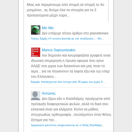
Μιας και περιμένουμε απο στιγμή σε στιγμή το 4ο
μνημόνιο , ας δούμε όλα τα στοιχεία για τα 3
προηγούμενα μέχρι τώρα...
Mic Mic
Δεν υπάρχει τέτοιο άρθρο στο planetnews
Λόγιος Ερμής | Η γνώση ξεκινάει με την αναζήτηση...: Ιδού οι 18 που χρωστούν 11 δις ευρώ!
Manos Sapountzakis
πιο δημοσιο και κουραφεξαλα γραφετε ειναι
ιδιωτικη επιχειρηση η πρωην εφορια που εγινε
ΑΑΔΕ στα χερια των δανειστων και μας πινει το
αιμα... για να πηγαινουν τα λεφτα εξω και οχι υπερ
του Ελληνικου...
Εφορία: Κατάσχονται όλα ύστερα από 30 μέρες και χωρίς δικαστικές αποφάσεις - Λόγιος Ερμής
Αντώνης
Δεν ξέρω εάν ο Κασιδιάρης προέρχεται από
πρόσμιξη διαφορετικών φυλών, αλλά τα δικά σου
ελληνικά είναι για κλάματα. Κοίτα να μάθεις
στοιχειωδώς ορθογραφία...τουλάχιστον όταν θέτεις
ζήτημα για την...
Αμερικανοί ρατσιστές αναρωτιούνται αν ο Ηλίας Κασιδιάρης ανήκει στη λευκή φυλή... - Λόγιος Ερμής