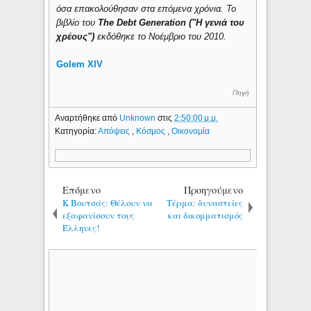
όσα επακολούθησαν στα επόμενα χρόνια. To
βιβλίο του
The Debt Generation ("Η γενιά του
χρέους")
εκδόθηκε το Νοέμβριο του 2010.
Golem XIV
Πηγή
Αναρτήθηκε από
Unknown
στις
2:50:00 μ.μ.
Κατηγορία:
Απόψεις
,
Κόσμος
,
Οικονομία
Επόμενο
Προηγούμενο
Κ Βουτσάς: Θέλουν να
Τέρμα: δυναστείες
εξαφανίσουν τους
και δικομματισμός
Έλληνες!