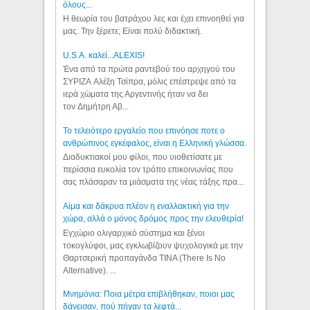
όλους...
Η θεωρία του βατράχου λες και έχει επινοηθεί για
μας. Την ξέρετε; Είναι πολύ διδακτική.
U.S.A. καλεί...ALEXIS!
Ένα από τα πρώτα ραντεβού του αρχηγού του
ΣΥΡΙΖΑ Αλέξη Τσίπρα, μόλις επέστρεψε από τα
ιερά χώματα της Αργεντινής ήταν να δει
τον Δημήτρη Αβ...
Το τελειότερο εργαλείο που επινόησε ποτε ο
ανθρώπινος εγκέφαλος, είναι η Ελληνική γλώσσα.
Διαδυκτιακοί μου φίλοι, που υιοθετίσατε με
περίσσια ευκολία τον τρόπο επικοινωνίας που
σας πλάσαραν τα μιάσματα της νέας τάξης πρα...
Αίμα και δάκρυα πλέον η εναλλακτική για την
χώρα, αλλά ο μόνος δρόμος προς την ελευθερία!
Εγχώριο ολιγαρχικό σύστημα και ξένοι
τοκογλύφοι, μας εγκλωβίζουν ψυχολογικά με την
Θαρτσερική προπαγάνδα TINA (There Is No
Alternative). ...
Μνημόνια: Ποια μέτρα επιβλήθηκαν, ποιοι μας
δάνεισαν, πού πήγαν τα λεφτά...