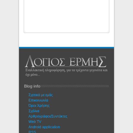
Εναλλακτική πληροφόρηση, για τα τρέχοντα γεγονότα και
όχι μόνο...
Blog info
Σχετικά με εμάς
Eπικοινωνία
Όροι Χρήσης
Σχόλια
Αρθρογράφοι/Συντάκτες
Web TV
Android application
RSS