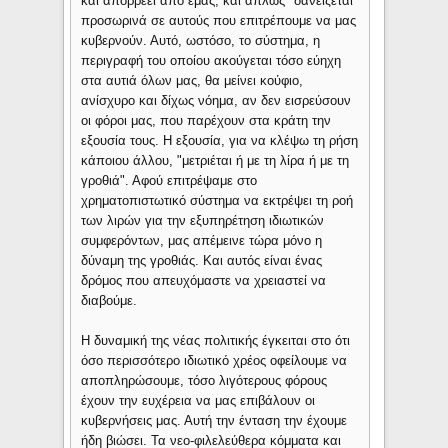
και απορρέει από εμάς, και απλώς "δανείζεται"
προσωρινά σε αυτούς που επιτρέπουμε να μας
κυβερνούν. Αυτό, ωστόσο, το σύστημα, η
περιγραφή του οποίου ακούγεται τόσο εύηχη
στα αυτιά όλων μας, θα μείνει κούφιο,
ανίσχυρο και δίχως νόημα, αν δεν εισρεύσουν
οι φόροι μας, που παρέχουν στα κράτη την
εξουσία τους. Η εξουσία, για να κλέψω τη ρήση
κάποιου άλλου, "μετριέται ή με τη λίρα ή με τη
γροθιά". Αφού επιτρέψαμε στο
χρηματοπιστωτικό σύστημα να εκτρέψει τη ροή
των λιρών για την εξυπηρέτηση ιδιωτικών
συμφερόντων, μας απέμεινε τώρα μόνο η
δύναμη της γροθιάς. Και αυτός είναι ένας
δρόμος που απευχόμαστε να χρειαστεί να
διαβούμε.
Η δυναμική της νέας πολιτικής έγκειται στο ότι
όσο περισσότερο ιδιωτικό χρέος οφείλουμε να
αποπληρώσουμε, τόσο λιγότερους φόρους
έχουν την ευχέρεια να μας επιβάλουν οι
κυβερνήσεις μας. Αυτή την ένταση την έχουμε
ήδη βιώσει. Τα νεο-φιλελεύθερα κόμματα και