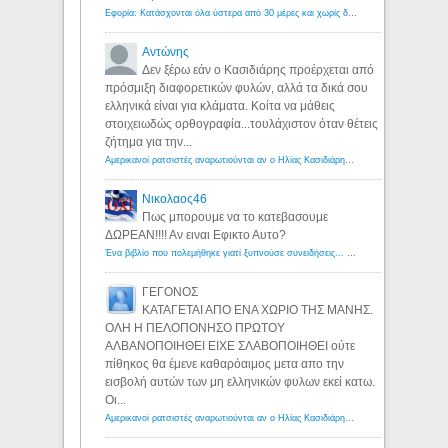
Εφορία: Κατάσχονται όλα ύστερα από 30 μέρες και χωρίς δικαστικές αποφάσεις - Λόγιος Ερμής
Αντώνης
Δεν ξέρω εάν ο Κασιδιάρης προέρχεται από
πρόσμιξη διαφορετικών φυλών, αλλά τα δικά σου
ελληνικά είναι για κλάματα. Κοίτα να μάθεις
στοιχειωδώς ορθογραφία...τουλάχιστον όταν θέτεις
ζήτημα για την...
Αμερικανοί ρατσιστές αναρωτιούνται αν ο Ηλίας Κασιδιάρης ανήκει στη λευκή φυλή... - Λόγιος Ερμής
Νικολαος46
Πως μπορουμε να το κατεβασουμε
ΔΩΡΕΑΝ!!!! Αν ειναι Εφικτο Αυτο?
Ένα βιβλίο που πολεμήθηκε γιατί ξυπνούσε συνειδήσεις... - Λόγιος Ερμής | Η γνώση ξεκινάει με την αναζήτηση...
ΓΕΓΟΝΟΣ
ΚΑΤΑΓΕΤΑΙ ΑΠΟ ΕΝΑ ΧΩΡΙΟ ΤΗΣ ΜΑΝΗΣ.
ΟΛΗ Η ΠΕΛΟΠΟΝΗΣΟ ΠΡΩΤΟΥ
ΑΛΒΑΝΟΠΟΙΗΘΕΙ ΕΙΧΕ ΣΛΑΒΟΠΟΙΗΘΕΙ ούτε
πίθηκος θα έμενε καθαρόαιμος μετα απο την
εισβολή αυτών των μη ελληνικών φυλων εκεί κατω.
Οι...
Αμερικανοί ρατσιστές αναρωτιούνται αν ο Ηλίας Κασιδιάρης ανήκει στη λευκή φυλή... - Λόγιος Ερμής