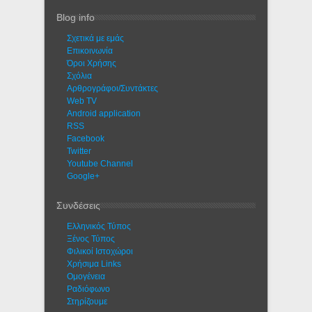
Blog info
Σχετικά με εμάς
Eπικοινωνία
Όροι Χρήσης
Σχόλια
Αρθρογράφοι/Συντάκτες
Web TV
Android application
RSS
Facebook
Twitter
Youtube Channel
Google+
Συνδέσεις
Ελληνικός Τύπος
Ξένος Τύπος
Φιλικοί Ιστοχώροι
Χρήσιμα Links
Ομογένεια
Ραδιόφωνο
Στηρίζουμε