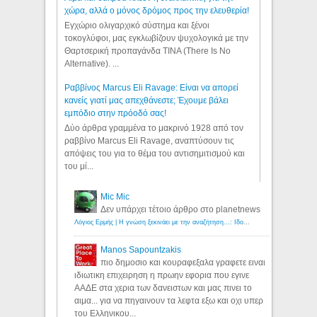
χώρα, αλλά ο μόνος δρόμος προς την ελευθερία!
Εγχώριο ολιγαρχικό σύστημα και ξένοι
τοκογλύφοι, μας εγκλωβίζουν ψυχολογικά με την
Θαρτσερική προπαγάνδα TINA (There Is No
Alternative). ...
Ραββίνος Marcus Eli Ravage: Είναι να απορεί
κανείς γιατί μας απεχθάνεστε; Έχουμε βάλει
εμπόδιο στην πρόοδό σας!
Δύο άρθρα γραμμένα το μακρινό 1928 από τον
ραββίνο Marcus Eli Ravage, αναπτύσουν τις
απόψεις του για το θέμα του αντισημιτισμού και
του μί...
Mic Mic
Δεν υπάρχει τέτοιο άρθρο στο planetnews
Λόγιος Ερμής | Η γνώση ξεκινάει με την αναζήτηση...: Ιδού οι 18 που χρωστούν 11 δις ευρώ!
Manos Sapountzakis
πιο δημοσιο και κουραφεξαλα γραφετε ειναι
ιδιωτικη επιχειρηση η πρωην εφορια που εγινε
ΑΑΔΕ στα χερια των δανειστων και μας πινει το
αιμα... για να πηγαινουν τα λεφτα εξω και οχι υπερ
του Ελληνικου...