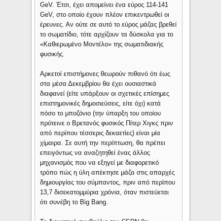
GeV. Έτσι, έχει απομείνει ένα εύρος 114-141
GeV, στο οποίο έχουν πλέον επικεντρωθεί οι
έρευνες. Αν ούτε σε αυτό το εύρος μάζας βρεθεί
το σωματίδιο, τότε αρχίζουν τα δύσκολα για το
«Καθιερωμένο Μοντέλο» της σωματιδιακής
φυσικής.
Αρκετοί επιστήμονες θεωρούν πιθανό ότι έως
στα μέσα Δεκεμβρίου θα έχει ουσιαστικά
διαφανεί (είτε υπάρξουν οι σχετικές επίσημες
επιστημονικές δημοσιεύσεις, είτε όχι) κατά
πόσο το μποζόνιο (την ύπαρξη του οποίου
πρότεινε ο Βρετανός φυσικός Πίτερ Χιγκς πριν
από περίπου τέσσερις δεκαετίες) είναι μία
χίμαιρα. Σε αυτή την περίπτωση, θα πρέπει
επειγόντως να αναζητηθεί ένας άλλος
μηχανισμός που να εξηγεί με διαφορετικό
τρόπο πώς η ύλη απέκτησε μάζα στις απαρχές
δημιουργίας του σύμπαντος, πριν από περίπου
13,7 δισεκατομμύρια χρόνια, όταν πιστεύεται
ότι συνέβη το Big Bang.