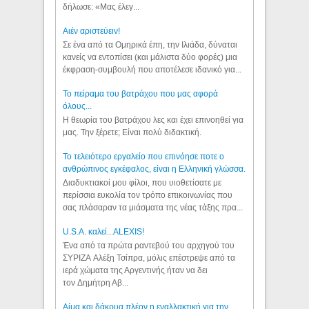
δήλωσε: «Μας έλεγ...
Aιέν αριστεύειν!
Σε ένα από τα Ομηρικά έπη, την Ιλιάδα, δύναται
κανείς να εντοπίσει (και μάλιστα δύο φορές) μια
έκφραση-συμβουλή που αποτέλεσε ιδανικό για...
Το πείραμα του βατράχου που μας αφορά
όλους...
Η θεωρία του βατράχου λες και έχει επινοηθεί για
μας. Την ξέρετε; Είναι πολύ διδακτική.
Το τελειότερο εργαλείο που επινόησε ποτε ο
ανθρώπινος εγκέφαλος, είναι η Ελληνική γλώσσα.
Διαδυκτιακοί μου φίλοι, που υιοθετίσατε με
περίσσια ευκολία τον τρόπο επικοινωνίας που
σας πλάσαραν τα μιάσματα της νέας τάξης πρα...
U.S.A. καλεί...ALEXIS!
Ένα από τα πρώτα ραντεβού του αρχηγού του
ΣΥΡΙΖΑ Αλέξη Τσίπρα, μόλις επέστρεψε από τα
ιερά χώματα της Αργεντινής ήταν να δει
τον Δημήτρη Αβ...
Αίμα και δάκρυα πλέον η εναλλακτική για την