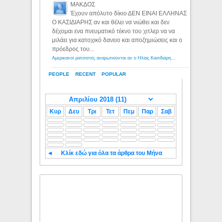
ΜΑΚΔΟΣ
Έχουν απόλυτο δίκιο ΔΕΝ ΕΙΝΑΙ ΕΛΛΗΝΑΣ
Ο ΚΑΣΙΔΙΑΡΗΣ αν και θέλει να νιώθει και δεν
δέχομαι ενα πνευματικό τέκνο του χιτλερ να να
μιλάει για κατοχικό δανειο και αποζημιώσεις και ο
πρόεδρος του...
Αμερικανοί ρατσιστές αναρωτιούνται αν ο Ηλίας Κασιδιάρης ανήκει στη λευκή φυλή... - Λόγιος Ερμής
PEOPLE
RECENT
POPULAR
Κυρ
Δευ
Τρι
Τετ
Πεμ
Παρ
Σαβ
◄
Κλίκ εδώ για όλα τα άρθρα του Μήνα