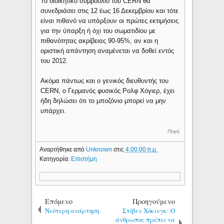
Το διοικητικό συμβούλιο του CERN θα
συνεδριάσει στις 12 έως 16 Δεκεμβρίου και τότε
είναι πιθανό να υπάρξουν οι πρώτες εκτιμήσεις
για την ύπαρξη ή όχι του σωματιδίου με
πιθανότητας ακρίβειας 90-95%, αν και η
οριστική απάντηση αναμένεται να δοθεί εντός
του 2012.
Ακόμα πάντως και ο γενικός διευθυντής του
CERN, ο Γερμανός φυσικός Ρολφ Χόγιερ, έχει
ήδη δηλώσει ότι το μποζόνιο μπορεί να μην
υπάρχει.
Πηγή
Αναρτήθηκε από
Unknown
στις
4:00:00 π.μ.
Κατηγορία:
Επιστήμη
Επόμενο
Προηγούμενο
Νεότερη ανάρτηση
Στίβεν Χόκινγκ: Ο
άνθρωπος πρέπει να