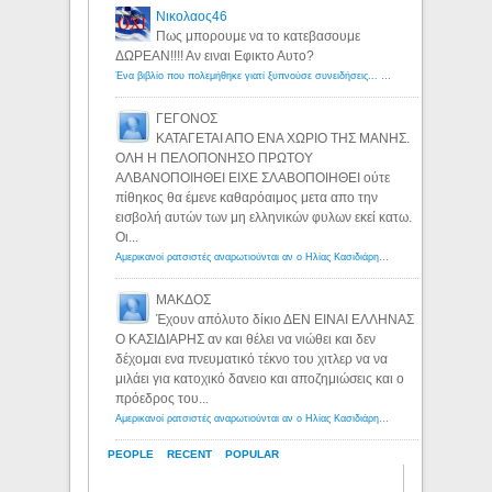
Νικολαος46
Πως μπορουμε να το κατεβασουμε
ΔΩΡΕΑΝ!!!! Αν ειναι Εφικτο Αυτο?
Ένα βιβλίο που πολεμήθηκε γιατί ξυπνούσε συνειδήσεις... - Λόγιος Ερμής | Η γνώση ξεκινάει με την αναζήτηση...
ΓΕΓΟΝΟΣ
ΚΑΤΑΓΕΤΑΙ ΑΠΟ ΕΝΑ ΧΩΡΙΟ ΤΗΣ ΜΑΝΗΣ.
ΟΛΗ Η ΠΕΛΟΠΟΝΗΣΟ ΠΡΩΤΟΥ
ΑΛΒΑΝΟΠΟΙΗΘΕΙ ΕΙΧΕ ΣΛΑΒΟΠΟΙΗΘΕΙ ούτε
πίθηκος θα έμενε καθαρόαιμος μετα απο την
εισβολή αυτών των μη ελληνικών φυλων εκεί κατω.
Οι...
Αμερικανοί ρατσιστές αναρωτιούνται αν ο Ηλίας Κασιδιάρης ανήκει στη λευκή φυλή... - Λόγιος Ερμής
ΜΑΚΔΟΣ
Έχουν απόλυτο δίκιο ΔΕΝ ΕΙΝΑΙ ΕΛΛΗΝΑΣ
Ο ΚΑΣΙΔΙΑΡΗΣ αν και θέλει να νιώθει και δεν
δέχομαι ενα πνευματικό τέκνο του χιτλερ να να
μιλάει για κατοχικό δανειο και αποζημιώσεις και ο
πρόεδρος του...
Αμερικανοί ρατσιστές αναρωτιούνται αν ο Ηλίας Κασιδιάρης ανήκει στη λευκή φυλή... - Λόγιος Ερμής
PEOPLE
RECENT
POPULAR