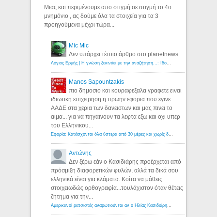
Μιας και περιμένουμε απο στιγμή σε στιγμή το 4ο
μνημόνιο , ας δούμε όλα τα στοιχεία για τα 3
προηγούμενα μέχρι τώρα...
Mic Mic
Δεν υπάρχει τέτοιο άρθρο στο planetnews
Λόγιος Ερμής | Η γνώση ξεκινάει με την αναζήτηση...: Ιδού οι 18 που χρωστούν 11 δις ευρώ!
Manos Sapountzakis
πιο δημοσιο και κουραφεξαλα γραφετε ειναι
ιδιωτικη επιχειρηση η πρωην εφορια που εγινε
ΑΑΔΕ στα χερια των δανειστων και μας πινει το
αιμα... για να πηγαινουν τα λεφτα εξω και οχι υπερ
του Ελληνικου...
Εφορία: Κατάσχονται όλα ύστερα από 30 μέρες και χωρίς δικαστικές αποφάσεις - Λόγιος Ερμής
Αντώνης
Δεν ξέρω εάν ο Κασιδιάρης προέρχεται από
πρόσμιξη διαφορετικών φυλών, αλλά τα δικά σου
ελληνικά είναι για κλάματα. Κοίτα να μάθεις
στοιχειωδώς ορθογραφία...τουλάχιστον όταν θέτεις
ζήτημα για την...
Αμερικανοί ρατσιστές αναρωτιούνται αν ο Ηλίας Κασιδιάρης ανήκει στη λευκή φυλή... - Λόγιος Ερμής