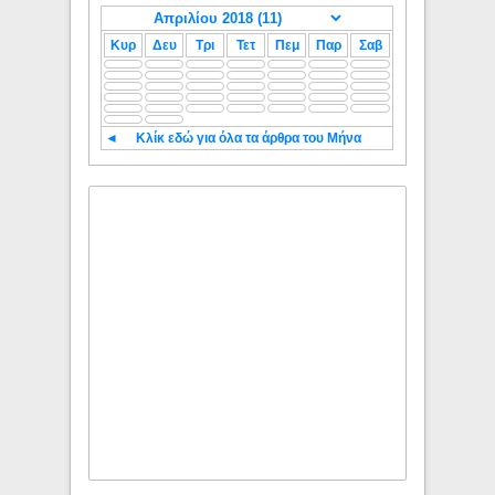
Κυρ
Δευ
Τρι
Τετ
Πεμ
Παρ
Σαβ
◄
Κλίκ εδώ για όλα τα άρθρα του Μήνα