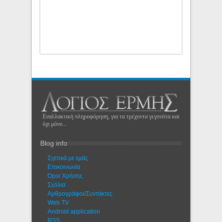
Εναλλακτική πληροφόρηση, για τα τρέχοντα γεγονότα και
όχι μόνο...
Blog info
Σχετικά με εμάς
Eπικοινωνία
Όροι Χρήσης
Σχόλια
Αρθρογράφοι/Συντάκτες
Web TV
Android application
RSS