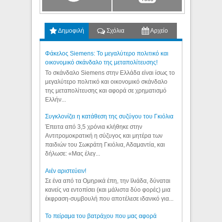
Δημοφιλή
Σχόλια
Αρχείο
Φάκελος Siemens: Το μεγαλύτερο πολιτικό και
οικονομικό σκάνδαλο της μεταπολίτευσης!
Το σκάνδαλο Siemens στην Ελλάδα είναι ίσως το
μεγαλύτερο πολιτικό και οικονομικό σκάνδαλο
της μεταπολίτευσης και αφορά σε χρηματισμό
Ελλήν...
Συγκλονίζει η κατάθεση της συζύγου του Γκιόλια
Έπειτα από 3,5 χρόνια κλήθηκε στην
Αντιτρομοκρατική η σύζυγος και μητέρα των
παιδιών του Σωκράτη Γκιόλια, Αδαμαντία, και
δήλωσε: «Μας έλεγ...
Aιέν αριστεύειν!
Σε ένα από τα Ομηρικά έπη, την Ιλιάδα, δύναται
κανείς να εντοπίσει (και μάλιστα δύο φορές) μια
έκφραση-συμβουλή που αποτέλεσε ιδανικό για...
Το πείραμα του βατράχου που μας αφορά