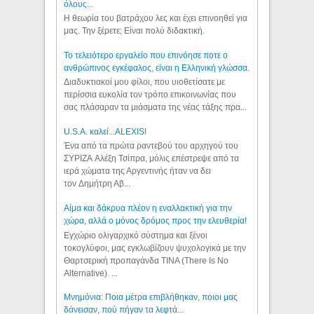
όλους...
Η θεωρία του βατράχου λες και έχει επινοηθεί για
μας. Την ξέρετε; Είναι πολύ διδακτική.
Το τελειότερο εργαλείο που επινόησε ποτε ο
ανθρώπινος εγκέφαλος, είναι η Ελληνική γλώσσα.
Διαδυκτιακοί μου φίλοι, που υιοθετίσατε με
περίσσια ευκολία τον τρόπο επικοινωνίας που
σας πλάσαραν τα μιάσματα της νέας τάξης πρα...
U.S.A. καλεί...ALEXIS!
Ένα από τα πρώτα ραντεβού του αρχηγού του
ΣΥΡΙΖΑ Αλέξη Τσίπρα, μόλις επέστρεψε από τα
ιερά χώματα της Αργεντινής ήταν να δει
τον Δημήτρη Αβ...
Αίμα και δάκρυα πλέον η εναλλακτική για την
χώρα, αλλά ο μόνος δρόμος προς την ελευθερία!
Εγχώριο ολιγαρχικό σύστημα και ξένοι
τοκογλύφοι, μας εγκλωβίζουν ψυχολογικά με την
Θαρτσερική προπαγάνδα TINA (There Is No
Alternative). ...
Μνημόνια: Ποια μέτρα επιβλήθηκαν, ποιοι μας
δάνεισαν, πού πήγαν τα λεφτά...