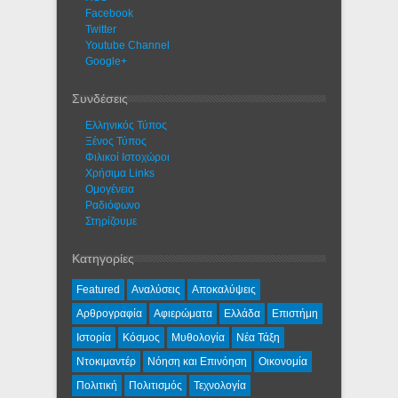
Facebook
Twitter
Youtube Channel
Google+
Συνδέσεις
Ελληνικός Τύπος
Ξένος Τύπος
Φιλικοί Ιστοχώροι
Χρήσιμα Links
Ομογένεια
Ραδιόφωνο
Στηρίζουμε
Κατηγορίες
Featured
Αναλύσεις
Αποκαλύψεις
Αρθρογραφία
Αφιερώματα
Ελλάδα
Επιστήμη
Ιστορία
Κόσμος
Μυθολογία
Νέα Τάξη
Ντοκιμαντέρ
Νόηση και Επινόηση
Οικονομία
Πολιτική
Πολιτισμός
Τεχνολογία