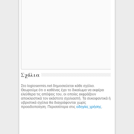
Σχόλια
Στο logiosermis.net δημοσιεύεται κάθε σχόλιο.
Θεωρούμε ότι ο καθένας έχει το δικαίωμα να εκφέρει
ελεύθερα τις απόψεις του, οι οποίες εκφράζουν
αποκλειστικά τον εκάστοτε σχολιαστή. Τα συκοφαντικά ή
υβριστικά σχόλια θα διαγράφονται χωρίς
προειδοποίηση. Περισσότερα στις
οδηγίες χρήσης
.