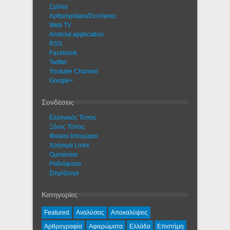
Σχόλια
Αρθρογράφοι/Συντάκτες
Web TV
Android application
RSS
Facebook
Twitter
Youtube Channel
Google+
Συνδέσεις
Ελληνικός Τύπος
Ξένος Τύπος
Φιλικοί Ιστοχώροι
Χρήσιμα Links
Ομογένεια
Ραδιόφωνο
Στηρίζουμε
Κατηγορίες
Featured
Αναλύσεις
Αποκαλύψεις
Αρθρογραφία
Αφιερώματα
Ελλάδα
Επιστήμη