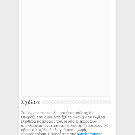
Σχόλια
Στο logiosermis.net δημοσιεύεται κάθε σχόλιο.
Θεωρούμε ότι ο καθένας έχει το δικαίωμα να εκφέρει
ελεύθερα τις απόψεις του, οι οποίες εκφράζουν
αποκλειστικά τον εκάστοτε σχολιαστή. Τα συκοφαντικά ή
υβριστικά σχόλια θα διαγράφονται χωρίς
προειδοποίηση. Περισσότερα στις
οδηγίες χρήσης
.