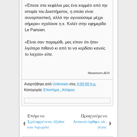
«Έπεσε στα κεφάλια μας ένα κομμάτι από την
ιστορία του Διαστήματος, η οποία είναι
συναρπαστική, αλλά την αγνοούσαμε μέχρι
σήμερα» σχολίασε η κ. Κολέτ στην εφημερίδα
Le Parisien.
«Είναι σαν παραμύθι, μας είπαν ότι ήταν
λιγότερο πιθανό κι από το να κερδίσει κανείς
το λαχείο» είπε.
Newsroom ΔΟΛ
Αναρτήθηκε από
Unknown
στις
4:00:00 π.μ.
Κατηγορία:
Επιστήμη
,
Κόσμος
Επόμενο
Προηγούμενο
Σχιζοφρένεια, έξοδος
Ανακαλύφθηκε ιός-
και τιμωρία
γίγας