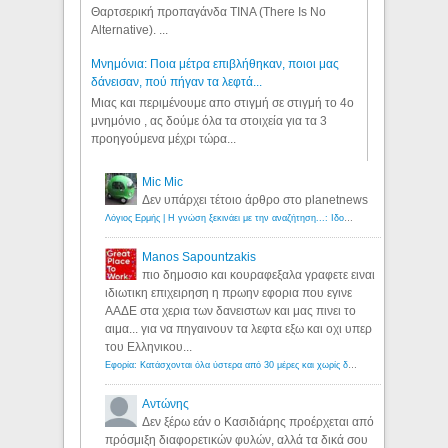
Θαρτσερική προπαγάνδα TINA (There Is No
Alternative). ...
Μνημόνια: Ποια μέτρα επιβλήθηκαν, ποιοι μας
δάνεισαν, πού πήγαν τα λεφτά...
Μιας και περιμένουμε απο στιγμή σε στιγμή το 4ο
μνημόνιο , ας δούμε όλα τα στοιχεία για τα 3
προηγούμενα μέχρι τώρα...
Mic Mic
Δεν υπάρχει τέτοιο άρθρο στο planetnews
Λόγιος Ερμής | Η γνώση ξεκινάει με την αναζήτηση...: Ιδού οι 18 που χρωστούν 11 δις ευρώ!
Manos Sapountzakis
πιο δημοσιο και κουραφεξαλα γραφετε ειναι
ιδιωτικη επιχειρηση η πρωην εφορια που εγινε
ΑΑΔΕ στα χερια των δανειστων και μας πινει το
αιμα... για να πηγαινουν τα λεφτα εξω και οχι υπερ
του Ελληνικου...
Εφορία: Κατάσχονται όλα ύστερα από 30 μέρες και χωρίς δικαστικές αποφάσεις - Λόγιος Ερμής
Αντώνης
Δεν ξέρω εάν ο Κασιδιάρης προέρχεται από
πρόσμιξη διαφορετικών φυλών, αλλά τα δικά σου