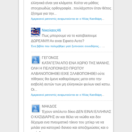
ελληνικά είναι για κλάματα. Κοίτα να μάθεις
στοιχειωδώς ορθογραφία...τουλάχιστον όταν θέτεις
ζήτημα για την...
Αμερικανοί ρατσιστές αναρωτιούνται αν ο Ηλίας Κασιδιάρης ανήκει στη λευκή φυλή... - Λόγιος Ερμής
Νικολαος46
Πως μπορουμε να το κατεβασουμε
ΔΩΡΕΑΝ!!!! Αν ειναι Εφικτο Αυτο?
Ένα βιβλίο που πολεμήθηκε γιατί ξυπνούσε συνειδήσεις... - Λόγιος Ερμής | Η γνώση ξεκινάει με την αναζήτηση...
ΓΕΓΟΝΟΣ
ΚΑΤΑΓΕΤΑΙ ΑΠΟ ΕΝΑ ΧΩΡΙΟ ΤΗΣ ΜΑΝΗΣ.
ΟΛΗ Η ΠΕΛΟΠΟΝΗΣΟ ΠΡΩΤΟΥ
ΑΛΒΑΝΟΠΟΙΗΘΕΙ ΕΙΧΕ ΣΛΑΒΟΠΟΙΗΘΕΙ ούτε
πίθηκος θα έμενε καθαρόαιμος μετα απο την
εισβολή αυτών των μη ελληνικών φυλων εκεί κατω.
Οι...
Αμερικανοί ρατσιστές αναρωτιούνται αν ο Ηλίας Κασιδιάρης ανήκει στη λευκή φυλή... - Λόγιος Ερμής
ΜΑΚΔΟΣ
Έχουν απόλυτο δίκιο ΔΕΝ ΕΙΝΑΙ ΕΛΛΗΝΑΣ
Ο ΚΑΣΙΔΙΑΡΗΣ αν και θέλει να νιώθει και δεν
δέχομαι ενα πνευματικό τέκνο του χιτλερ να να
μιλάει για κατοχικό δανειο και αποζημιώσεις και ο