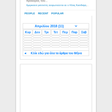
πρόεδρος του...
Αμερικανοί ρατσιστές αναρωτιούνται αν ο Ηλίας Κασιδιάρης ανήκει στη λευκή φυλή... - Λόγιος Ερμής
PEOPLE
RECENT
POPULAR
Κυρ
Δευ
Τρι
Τετ
Πεμ
Παρ
Σαβ
◄
Κλίκ εδώ για όλα τα άρθρα του Μήνα