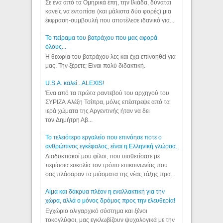
Σε ένα από τα Ομηρικά έπη, την Ιλιάδα, δύναται
κανείς να εντοπίσει (και μάλιστα δύο φορές) μια
έκφραση-συμβουλή που αποτέλεσε ιδανικό για...
Το πείραμα του βατράχου που μας αφορά
όλους...
Η θεωρία του βατράχου λες και έχει επινοηθεί για
μας. Την ξέρετε; Είναι πολύ διδακτική.
U.S.A. καλεί...ALEXIS!
Ένα από τα πρώτα ραντεβού του αρχηγού του
ΣΥΡΙΖΑ Αλέξη Τσίπρα, μόλις επέστρεψε από τα
ιερά χώματα της Αργεντινής ήταν να δει
τον Δημήτρη Αβ...
Το τελειότερο εργαλείο που επινόησε ποτε ο
ανθρώπινος εγκέφαλος, είναι η Ελληνική γλώσσα.
Διαδυκτιακοί μου φίλοι, που υιοθετίσατε με
περίσσια ευκολία τον τρόπο επικοινωνίας που
σας πλάσαραν τα μιάσματα της νέας τάξης πρα...
Αίμα και δάκρυα πλέον η εναλλακτική για την
χώρα, αλλά ο μόνος δρόμος προς την ελευθερία!
Εγχώριο ολιγαρχικό σύστημα και ξένοι
τοκογλύφοι, μας εγκλωβίζουν ψυχολογικά με την