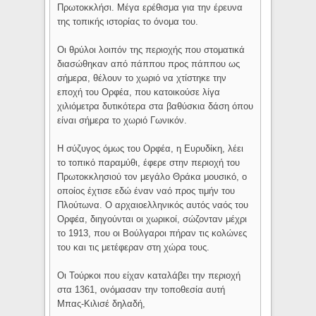
Πρωτοκκλήσι. Μέγα ερέθισμα για την έρευνα
της τοπικής ιστορίας το όνομα του.
Οι θρύλοι λοιπόν της περιοχής που στοματικά
διασώθηκαν από πάππου προς πάππου ως
σήμερα, θέλουν το χωριό να χτίστηκε την
εποχή του Ορφέα, που
κατοικούσε λίγα
χιλιόμετρα δυτικότερα στα βαθύσκια δάση όπου
είναι σήμερα το χωριό Γωνικόν.
Η σύζυγος όμως του Ορφέα, η Ευρυδίκη, λέει
το τοπικό παραμύθι, έφερε στην περιοχή του
Πρωτοκκλησιού τον μεγάλο Θράκα μουσικό, ο
οποίος έχτισε εδώ έναν ναό προς τιμήν του
Πλούτωνα.
Ο αρχαιοελληνικός αυτός ναός του
Ορφέα, διηγούνται οι χωρικοί, σώζονταν μέχρι
το 1913,
που οι Βούλγαροι πήραν τις κολώνες
του και τις μετέφεραν στη χώρα τους.
Οι Τούρκοι που είχαν καταλάβει την περιοχή
στα 1361, ονόμασαν την τοποθεσία αυτή
Μπας-Κιλισέ δηλαδή,