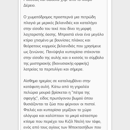
Δέρειο.
Ο χωματόδρομος προσπερνά μια πετρώδη
πλαγιά με μερικές βελανιδιές και καταλήγει
στην είσοδο του τεκέ που δίνει τη μορφή
λαχταριστής όασης. Μπροστά είναι ένα μεγάλο
κτίριο χτισμένο με βουνίσιες πλάκες και
θεόρατους κορμούς βελανιδιάς που χρησίμευε
ως ξενώνας. Πανύψηλα κυπαρίσια στέκονται
στην είσοδο της αυλής και ο κισσός το σύμβολο
της μυστηριακής (διονυσιακής-ορφικής)
λατρείας τα περιτυλίγει και σήμερα.
Αίσθημα ηρεμίας σε καταλαμβάνει στην
κατάφυτη αυλή. Κάτω από τη γηραλέα
πελώρια μουριά βρίσκεται η "πέτρα της
σφαγής", είδος πρωτόγονου βωμού όπου
θυσιάζονται τα ζώα που φέρνουν οι πιστοί.
Φτελιές και κυπαρίσια γεμίζουν το χώρο
ολόγυρα και καλύπτουν το μικρό κάτασπρο
κτίσμα που περιέχει του Κιζίλ Ντελή
τον τάφο,
ενός από τους αγίους των Μπεκτασήδων που