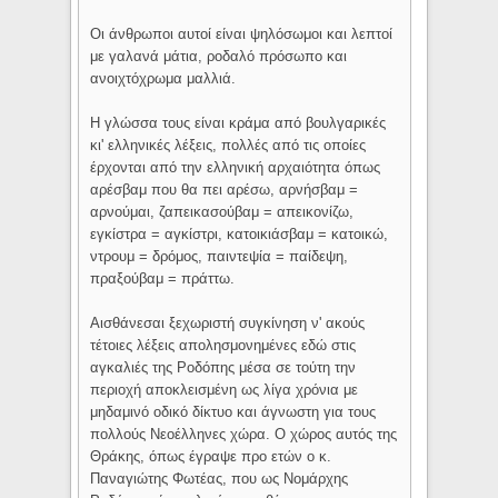
Οι άνθρωποι αυτοί είναι ψηλόσωμοι και λεπτοί
με γαλανά μάτια, ροδαλό πρόσωπο και
ανοιχτόχρωμα μαλλιά.
Η γλώσσα τους είναι κράμα από βουλγαρικές
κι' ελληνικές λέξεις, πολλές από τις οποίες
έρχονται από την ελληνική αρχαιότητα όπως
αρέσβαμ που θα πει αρέσω, αρνήσβαμ =
αρνούμαι, ζαπεικασούβαμ = απεικονίζω,
εγκίστρα = αγκίστρι, κατοικιάσβαμ = κατοικώ,
ντρουμ = δρόμος, παιντεψία = παίδεψη,
πραξούβαμ = πράττω.
Αισθάνεσαι ξεχωριστή συγκίνηση ν' ακούς
τέτοιες λέξεις απολησμονημένες εδώ στις
αγκαλιές της Ροδόπης μέσα σε τούτη την
περιοχή αποκλεισμένη ως λίγα χρόνια με
μηδαμινό οδικό δίκτυο και άγνωστη για τους
πολλούς Νεοέλληνες χώρα. Ο χώρος αυτός της
Θράκης, όπως έγραψε προ ετών ο κ.
Παναγιώτης Φωτέας, που ως Νομάρχης