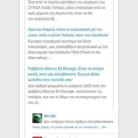
Ένα από τα πρώτα ραντεβού του αρχηγού του
ΣΥΡΙΖΑ Αλέξη Τσίπρα, μόλις επέστρεψε από τα
ιερά χώματα της Αργεντινής ήταν να δει
τον Δημήτρη Αβ...
Αίμα και δάκρυα πλέον η εναλλακτική για την
χώρα, αλλά ο μόνος δρόμος προς την ελευθερία!
Εγχώριο ολιγαρχικό σύστημα και ξένοι
τοκογλύφοι, μας εγκλωβίζουν ψυχολογικά με την
Θαρτσερική προπαγάνδα TINA (There Is No
Alternative). ...
Ραββίνος Marcus Eli Ravage: Είναι να απορεί
κανείς γιατί μας απεχθάνεστε; Έχουμε βάλει
εμπόδιο στην πρόοδό σας!
Δύο άρθρα γραμμένα το μακρινό 1928 από τον
ραββίνο Marcus Eli Ravage, αναπτύσουν τις
απόψεις του για το θέμα του αντισημιτισμού και
του μί...
Mic Mic
Δεν υπάρχει τέτοιο άρθρο στο planetnews
Λόγιος Ερμής | Η γνώση ξεκινάει με την αναζήτηση...: Ιδού οι 18 που χρωστούν 11 δις ευρώ!