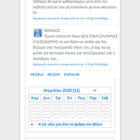
πίθηκος θα έμενε καθαρόαιμος μετα απο την
εισβολή αυτών των μη ελληνικών φυλων εκεί κατω.
Οι...
Αμερικανοί ρατσιστές αναρωτιούνται αν ο Ηλίας Κασιδιάρης ανήκει στη λευκή φυλή... - Λόγιος Ερμής
ΜΑΚΔΟΣ
Έχουν απόλυτο δίκιο ΔΕΝ ΕΙΝΑΙ ΕΛΛΗΝΑΣ
Ο ΚΑΣΙΔΙΑΡΗΣ αν και θέλει να νιώθει και δεν
δέχομαι ενα πνευματικό τέκνο του χιτλερ να να
μιλάει για κατοχικό δανειο και αποζημιώσεις και ο
πρόεδρος του...
Αμερικανοί ρατσιστές αναρωτιούνται αν ο Ηλίας Κασιδιάρης ανήκει στη λευκή φυλή... - Λόγιος Ερμής
PEOPLE
RECENT
POPULAR
Κυρ
Δευ
Τρι
Τετ
Πεμ
Παρ
Σαβ
◄
Κλίκ εδώ για όλα τα άρθρα του Μήνα