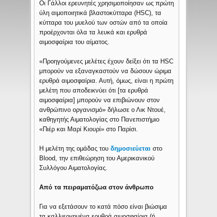
Οι Γάλλοι ερευνητές χρησιμοποίησαν ως πρώτη
ύλη αιμοποιητικά βλαστοκύτταρα (HSC), τα
κύτταρα του μυελού των οστών από τα οποία
προέρχονται όλα τα λευκά και ερυθρά
αιμοσφαίρια του αίματος.
«Προηγούμενες μελέτες έχουν δείξει ότι τα HSC
μπορούν να εξαναγκαστούν να δώσουν ώριμα
ερυθρά αιμοσφαίρια. Αυτή, όμως, είναι η πρώτη
μελέτη που αποδεικνύει ότι [τα ερυθρά
αιμοσφαίρια] μπορούν να επιβιώνουν στον
ανθρώπινο οργανισμό» δήλωσε ο Λικ Ντουέ,
καθηγητής Αιματολογίας στο Πανεπιστήμιο
«Πιέρ και Μαρί Κιουρί» στο Παρίσι.
Η μελέτη της ομάδας του
δημοσιεύεται
στο
Blood, την επιθεώρηση του Αμερικανικού
Συλλόγου Αιματολογίας.
Από τα πειραματόζωα στον άνθρωπο
Για να εξετάσουν το κατά πόσο είναι βιώσιμα
τα καλλιεργημένα ερυθρά αιμοσφαίρια (ή