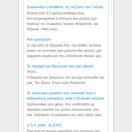
Συγκλονίζει η κατάθεση της συζύγου του Γκιόλια
Έπειτα από 3,5 χρόνια κλήθηκε στην
Αντιτρομοκρατική η σύζυγος και μητέρα των
παιδιών του Σωκράτη Γκιόλια, Αδαμαντία, και
δήλωσε: «Μας έλεγ...
Aιέν αριστεύειν!
Σε ένα από τα Ομηρικά έπη, την Ιλιάδα, δύναται
κανείς να εντοπίσει (και μάλιστα δύο φορές) μια
έκφραση-συμβουλή που αποτέλεσε ιδανικό για...
Το πείραμα του βατράχου που μας αφορά
όλους...
Η θεωρία του βατράχου λες και έχει επινοηθεί για
μας. Την ξέρετε; Είναι πολύ διδακτική.
Το τελειότερο εργαλείο που επινόησε ποτε ο
ανθρώπινος εγκέφαλος, είναι η Ελληνική γλώσσα.
Διαδυκτιακοί μου φίλοι, που υιοθετίσατε με
περίσσια ευκολία τον τρόπο επικοινωνίας που
σας πλάσαραν τα μιάσματα της νέας τάξης πρα...
U.S.A. καλεί...ALEXIS!
Ένα από τα πρώτα ραντεβού του αρχηγού του