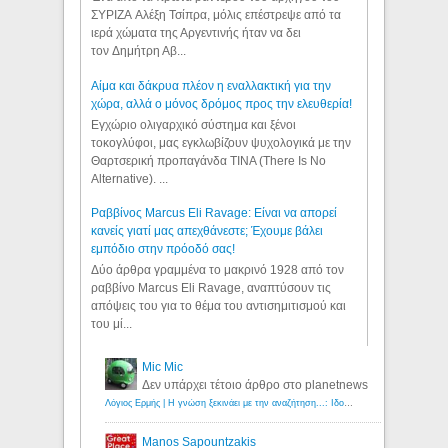
ΣΥΡΙΖΑ Αλέξη Τσίπρα, μόλις επέστρεψε από τα
ιερά χώματα της Αργεντινής ήταν να δει
τον Δημήτρη Αβ...
Αίμα και δάκρυα πλέον η εναλλακτική για την
χώρα, αλλά ο μόνος δρόμος προς την ελευθερία!
Εγχώριο ολιγαρχικό σύστημα και ξένοι
τοκογλύφοι, μας εγκλωβίζουν ψυχολογικά με την
Θαρτσερική προπαγάνδα TINA (There Is No
Alternative). ...
Ραββίνος Marcus Eli Ravage: Είναι να απορεί
κανείς γιατί μας απεχθάνεστε; Έχουμε βάλει
εμπόδιο στην πρόοδό σας!
Δύο άρθρα γραμμένα το μακρινό 1928 από τον
ραββίνο Marcus Eli Ravage, αναπτύσουν τις
απόψεις του για το θέμα του αντισημιτισμού και
του μί...
Mic Mic
Δεν υπάρχει τέτοιο άρθρο στο planetnews
Λόγιος Ερμής | Η γνώση ξεκινάει με την αναζήτηση...: Ιδού οι 18 που χρωστούν 11 δις ευρώ!
Manos Sapountzakis