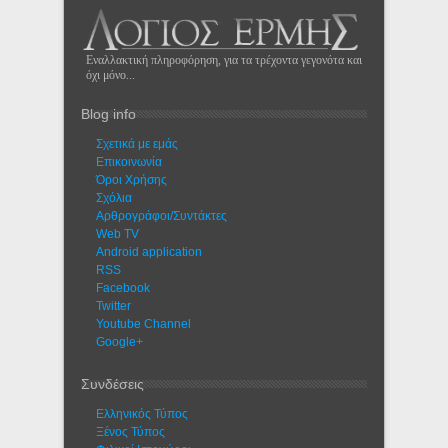
Εναλλακτική πληροφόρηση, για τα τρέχοντα γεγονότα και
όχι μόνο...
Blog info
Σχετικά με εμάς
Eπικοινωνία
Όροι Χρήσης
Σχόλια
Αρθρογράφοι/Συντάκτες
Web TV
Android application
RSS
Facebook
Twitter
Youtube Channel
Google+
Συνδέσεις
Ελληνικός Τύπος
Ξένος Τύπος