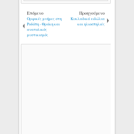
Επόμενο
Προηγούμενο
Ορφικές μνήμες στη
Κυκλαδικά ειδώλια
Ροδόπη - Θράκη και
και ηλιοσπηλιές
ανατολικός
μυστικισμός