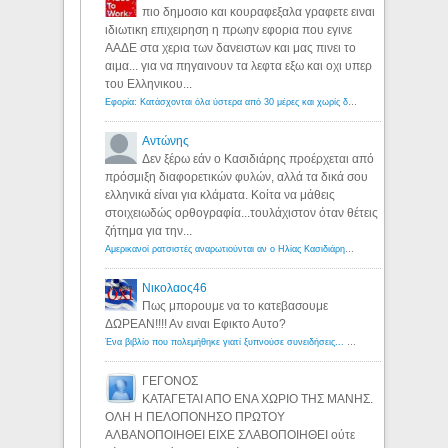
πιο δημοσιο και κουραφεξαλα γραφετε ειναι
ιδιωτικη επιχειρηση η πρωην εφορια που εγινε
ΑΑΔΕ στα χερια των δανειστων και μας πινει το
αιμα... για να πηγαινουν τα λεφτα εξω και οχι υπερ
του Ελληνικου...
Εφορία: Κατάσχονται όλα ύστερα από 30 μέρες και χωρίς δικαστικές αποφάσεις - Λόγιος Ερμής
Αντώνης
Δεν ξέρω εάν ο Κασιδιάρης προέρχεται από
πρόσμιξη διαφορετικών φυλών, αλλά τα δικά σου
ελληνικά είναι για κλάματα. Κοίτα να μάθεις
στοιχειωδώς ορθογραφία...τουλάχιστον όταν θέτεις
ζήτημα για την...
Αμερικανοί ρατσιστές αναρωτιούνται αν ο Ηλίας Κασιδιάρης ανήκει στη λευκή φυλή... - Λόγιος Ερμής
Νικολαος46
Πως μπορουμε να το κατεβασουμε
ΔΩΡΕΑΝ!!!! Αν ειναι Εφικτο Αυτο?
Ένα βιβλίο που πολεμήθηκε γιατί ξυπνούσε συνειδήσεις... - Λόγιος Ερμής | Η γνώση ξεκινάει με την αναζήτηση...
ΓΕΓΟΝΟΣ
ΚΑΤΑΓΕΤΑΙ ΑΠΟ ΕΝΑ ΧΩΡΙΟ ΤΗΣ ΜΑΝΗΣ.
ΟΛΗ Η ΠΕΛΟΠΟΝΗΣΟ ΠΡΩΤΟΥ
ΑΛΒΑΝΟΠΟΙΗΘΕΙ ΕΙΧΕ ΣΛΑΒΟΠΟΙΗΘΕΙ ούτε