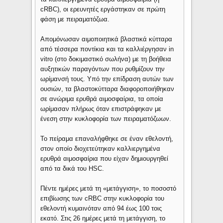
cRBC), οι ερευνητές εργάστηκαν σε πρώτη
φάση με πειραματόζωα.
Απομόνωσαν αιμοποιητικά βλαστικά κύτταρα
από τέσσερα ποντίκια και τα καλλιέργησαν in
vitro (στο δοκιμαστικό σωλήνα) με τη βοήθεια
αυξητικών παραγόντων που ρυθμίζουν την
ωρίμανσή τους. Υπό την επίδραση αυτών των
ουσιών, τα βλαστοκύτταρα διαφοροποιήθηκαν
σε ανώριμα ερυθρά αιμοσφαίρια, τα οποία
ωρίμασαν πλήρως όταν επιστράφηκαν με
ένεση στην κυκλοφορία των πειραματόζωων.
Το πείραμα επαναλήφθηκε σε έναν εθελοντή,
στον οποίο διοχετεύτηκαν καλλιεργημένα
ερυθρά αιμοσφαίρια που είχαν δημιουργηθεί
από τα δικά του HSC.
Πέντε ημέρες μετά τη «μετάγγιση», το ποσοστό
επιβίωσης των cRBC στην κυκλοφορία του
εθελοντή κυμαινόταν από 94 έως 100 τοις
εκατό. Στις 26 ημέρες μετά τη μετάγγιση, το