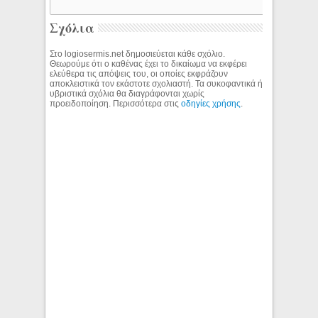
Σχόλια
Στο logiosermis.net δημοσιεύεται κάθε σχόλιο.
Θεωρούμε ότι ο καθένας έχει το δικαίωμα να εκφέρει
ελεύθερα τις απόψεις του, οι οποίες εκφράζουν
αποκλειστικά τον εκάστοτε σχολιαστή. Τα συκοφαντικά ή
υβριστικά σχόλια θα διαγράφονται χωρίς
προειδοποίηση. Περισσότερα στις
οδηγίες χρήσης
.