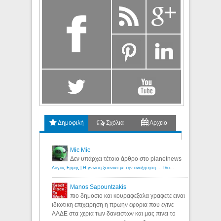
Δημοφιλή
Σχόλια
Αρχείο
Mic Mic
Δεν υπάρχει τέτοιο άρθρο στο planetnews
Λόγιος Ερμής | Η γνώση ξεκινάει με την αναζήτηση...: Ιδού οι 18 που χρωστούν 11 δις ευρώ!
Manos Sapountzakis
πιο δημοσιο και κουραφεξαλα γραφετε ειναι
ιδιωτικη επιχειρηση η πρωην εφορια που εγινε
ΑΑΔΕ στα χερια των δανειστων και μας πινει το