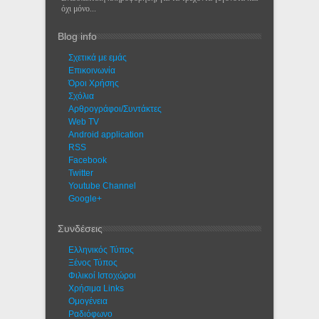
όχι μόνο...
Blog info
Σχετικά με εμάς
Eπικοινωνία
Όροι Χρήσης
Σχόλια
Αρθρογράφοι/Συντάκτες
Web TV
Android application
RSS
Facebook
Twitter
Youtube Channel
Google+
Συνδέσεις
Ελληνικός Τύπος
Ξένος Τύπος
Φιλικοί Ιστοχώροι
Χρήσιμα Links
Ομογένεια
Ραδιόφωνο