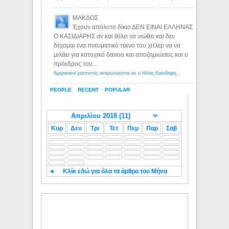
ΜΑΚΔΟΣ
Έχουν απόλυτο δίκιο ΔΕΝ ΕΙΝΑΙ ΕΛΛΗΝΑΣ
Ο ΚΑΣΙΔΙΑΡΗΣ αν και θέλει να νιώθει και δεν
δέχομαι ενα πνευματικό τέκνο του χιτλερ να να
μιλάει για κατοχικό δανειο και αποζημιώσεις και ο
πρόεδρος του...
Αμερικανοί ρατσιστές αναρωτιούνται αν ο Ηλίας Κασιδιάρης ανήκει στη λευκή φυλή... - Λόγιος Ερμής
PEOPLE
RECENT
POPULAR
Κυρ
Δευ
Τρι
Τετ
Πεμ
Παρ
Σαβ
◄
Κλίκ εδώ για όλα τα άρθρα του Μήνα