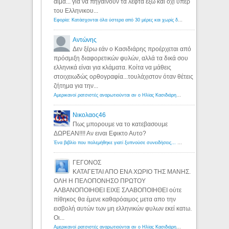
αιμα... για να πηγαινουν τα λεφτα εξω και οχι υπερ
του Ελληνικου...
Εφορία: Κατάσχονται όλα ύστερα από 30 μέρες και χωρίς δικαστικές αποφάσεις - Λόγιος Ερμής
Αντώνης
Δεν ξέρω εάν ο Κασιδιάρης προέρχεται από
πρόσμιξη διαφορετικών φυλών, αλλά τα δικά σου
ελληνικά είναι για κλάματα. Κοίτα να μάθεις
στοιχειωδώς ορθογραφία...τουλάχιστον όταν θέτεις
ζήτημα για την...
Αμερικανοί ρατσιστές αναρωτιούνται αν ο Ηλίας Κασιδιάρης ανήκει στη λευκή φυλή... - Λόγιος Ερμής
Νικολαος46
Πως μπορουμε να το κατεβασουμε
ΔΩΡΕΑΝ!!!! Αν ειναι Εφικτο Αυτο?
Ένα βιβλίο που πολεμήθηκε γιατί ξυπνούσε συνειδήσεις... - Λόγιος Ερμής | Η γνώση ξεκινάει με την αναζήτηση...
ΓΕΓΟΝΟΣ
ΚΑΤΑΓΕΤΑΙ ΑΠΟ ΕΝΑ ΧΩΡΙΟ ΤΗΣ ΜΑΝΗΣ.
ΟΛΗ Η ΠΕΛΟΠΟΝΗΣΟ ΠΡΩΤΟΥ
ΑΛΒΑΝΟΠΟΙΗΘΕΙ ΕΙΧΕ ΣΛΑΒΟΠΟΙΗΘΕΙ ούτε
πίθηκος θα έμενε καθαρόαιμος μετα απο την
εισβολή αυτών των μη ελληνικών φυλων εκεί κατω.
Οι...
Αμερικανοί ρατσιστές αναρωτιούνται αν ο Ηλίας Κασιδιάρης ανήκει στη λευκή φυλή... - Λόγιος Ερμής