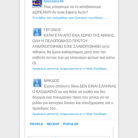
Νικολαος46
Πως μπορουμε να το κατεβασουμε
ΔΩΡΕΑΝ!!!! Αν ειναι Εφικτο Αυτο?
Ένα βιβλίο που πολεμήθηκε γιατί ξυπνούσε συνειδήσεις... - Λόγιος Ερμής | Η γνώση ξεκινάει με την αναζήτηση...
ΓΕΓΟΝΟΣ
ΚΑΤΑΓΕΤΑΙ ΑΠΟ ΕΝΑ ΧΩΡΙΟ ΤΗΣ ΜΑΝΗΣ.
ΟΛΗ Η ΠΕΛΟΠΟΝΗΣΟ ΠΡΩΤΟΥ
ΑΛΒΑΝΟΠΟΙΗΘΕΙ ΕΙΧΕ ΣΛΑΒΟΠΟΙΗΘΕΙ ούτε
πίθηκος θα έμενε καθαρόαιμος μετα απο την
εισβολή αυτών των μη ελληνικών φυλων εκεί κατω.
Οι...
Αμερικανοί ρατσιστές αναρωτιούνται αν ο Ηλίας Κασιδιάρης ανήκει στη λευκή φυλή... - Λόγιος Ερμής
ΜΑΚΔΟΣ
Έχουν απόλυτο δίκιο ΔΕΝ ΕΙΝΑΙ ΕΛΛΗΝΑΣ
Ο ΚΑΣΙΔΙΑΡΗΣ αν και θέλει να νιώθει και δεν
δέχομαι ενα πνευματικό τέκνο του χιτλερ να να
μιλάει για κατοχικό δανειο και αποζημιώσεις και ο
πρόεδρος του...
Αμερικανοί ρατσιστές αναρωτιούνται αν ο Ηλίας Κασιδιάρης ανήκει στη λευκή φυλή... - Λόγιος Ερμής
PEOPLE
RECENT
POPULAR