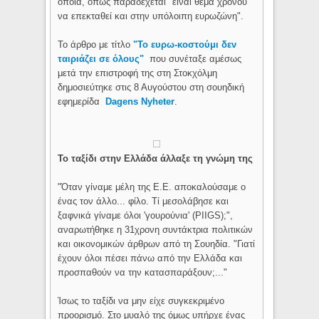
οποία, όπως παραδέχεται "είναι θέμα χρόνου
να επεκταθεί και στην υπόλοιπη ευρωζώνη".
Το άρθρο με τίτλο
"Το ευρω-κοστούμι δεν
ταιριάζει σε όλους"
που συνέταξε αμέσως
μετά την επιστροφή της στη Στοκχόλμη
δημοσιεύτηκε στις 8 Αυγούστου στη σουηδική
εφημερίδα
Dagens Nyheter
.
Το ταξίδι στην Ελλάδα άλλαξε τη γνώμη της
"Όταν γίναμε μέλη της Ε.Ε. αποκαλούσαμε ο
ένας τον άλλο... φίλο. Τί μεσολάβησε και
ξαφνικά γίναμε όλοι 'γουρούνια' (PIIGS);",
αναρωτήθηκε η 31χρονη συντάκτρια πολιτικών
και οικονομικών άρθρων από τη Σουηδία. "Γιατί
έχουν όλοι πέσει πάνω από την Ελλάδα και
προσπαθούν να την κατασπαράξουν;..."
Ίσως το ταξίδι να μην είχε συγκεκριμένο
προορισμό. Στο μυαλό της όμως υπήρχε ένας