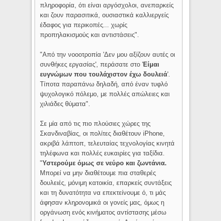
πληροφορία, ότι είναι αργόσχολοι, ανεπαρκείς
και ζουν παρασιτικά, ουσιαστικά καλλιεργείς
έδαφος για περικοπές... χωρίς
προπηλακισμούς και αντιστάσεις".
"Από την νοοοτροπία 'Δεν μου αξίζουν αυτές οι
συνθήκες εργασίας', περάσατε στο '
Είμαι
ευγνώμων που τουλάχιστον έχω δουλειά
'.
Τίποτα παραπάνω δηλαδή, από έναν τυφλό
ψυχολογικό πόλεμο, με πολλές απώλειες και
χιλιάδες θύματα".
Σε μία από τις πιο πλούσιες χώρες της
Σκανδιναβίας, οι πολίτες διαθέτουν iPhone,
ακριβά λάπτοπ, τελευταίας τεχνολογίας κινητά
τηλέφωνα και πολλές ευκαιρίες για ταξίδια.
"
Υστερούμε όμως σε νεύρο και ζωντάνια.
Μπορεί να μην διαθέτουμε πια σταθερές
δουλειές, μόνιμη κατοικία, επαρκείς συντάξεις
και τη δυνατότητα να επεκτείνουμε ό, τι μάς
άφησαν κληρονομικά οι γονείς μας, όμως η
οργάνωση ενός κινήματος αντίστασης μέσω