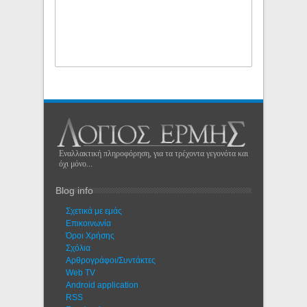
Εναλλακτική πληροφόρηση, για τα τρέχοντα γεγονότα και
όχι μόνο...
Blog info
Σχετικά με εμάς
Eπικοινωνία
Όροι Χρήσης
Σχόλια
Αρθρογράφοι/Συντάκτες
Web TV
Android application
RSS