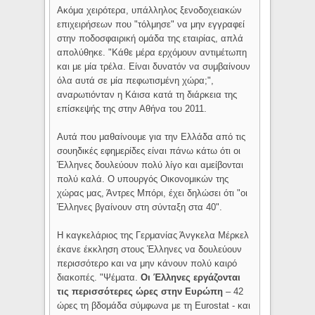
Ακόμα χειρότερα, υπάλληλος ξενοδοχειακών
επιχειρήσεων που "τόλμησε" να μην εγγραφεί
στην ποδοσφαιρική ομάδα της εταιρίας, απλά
απολύθηκε. "Κάθε μέρα ερχόμουν αντιμέτωπη
και με μία τρέλα. Είναι δυνατόν να συμβαίνουν
όλα αυτά σε μία πεφωτισμένη χώρα;",
αναρωτιόνταν η Κάισα κατά τη διάρκεια της
επίσκεψής της στην Αθήνα του 2011.
Αυτά που μαθαίνουμε για την Ελλάδα από τις
σουηδικές εφημερίδες είναι πάνω κάτω ότι οι
Έλληνες δουλεύουν πολύ λίγο και αμείβονται
πολύ καλά. Ο υπουργός Οικονομικών της
χώρας μας, Άντρες Μπόρι, έχει δηλώσει ότι "οι
Έλληνες βγαίνουν στη σύνταξη στα 40".
Η καγκελάριος της Γερμανίας Άνγκελα Μέρκελ
έκανε έκκληση στους Έλληνες να δουλεύουν
περισσότερο και να μην κάνουν πολύ καιρό
διακοπές. "Ψέματα.
Οι Έλληνες εργάζονται
τις περισσότερες ώρες στην Ευρώπη
– 42
ώρες τη βδομάδα σύμφωνα με τη Eurostat - και