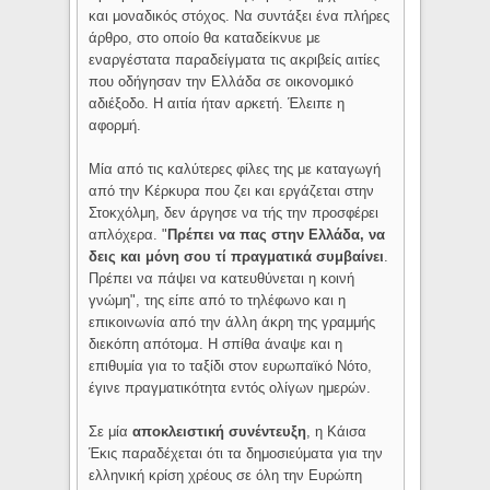
και μοναδικός στόχος. Να συντάξει ένα πλήρες
άρθρο, στο οποίο θα καταδείκνυε με
εναργέστατα παραδείγματα τις ακριβείς αιτίες
που οδήγησαν την Ελλάδα σε οικονομικό
αδιέξοδο. Η αιτία ήταν αρκετή. Έλειπε η
αφορμή.
Μία από τις καλύτερες φίλες της με καταγωγή
από την Κέρκυρα που ζει και εργάζεται στην
Στοκχόλμη, δεν άργησε να τής την προσφέρει
απλόχερα. "
Πρέπει να πας στην Ελλάδα, να
δεις και μόνη σου τί πραγματικά συμβαίνει
.
Πρέπει να πάψει να κατευθύνεται η κοινή
γνώμη", της είπε από το τηλέφωνο και η
επικοινωνία από την άλλη άκρη της γραμμής
διεκόπη απότομα. Η σπίθα άναψε και η
επιθυμία για το ταξίδι στον ευρωπαϊκό Νότο,
έγινε πραγματικότητα εντός ολίγων ημερών.
Σε μία
αποκλειστική συνέντευξη
, η Κάισα
Έκις παραδέχεται ότι τα δημοσιεύματα για την
ελληνική κρίση χρέους σε όλη την Ευρώπη