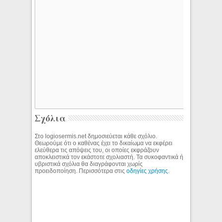
Σχόλια
Στο logiosermis.net δημοσιεύεται κάθε σχόλιο.
Θεωρούμε ότι ο καθένας έχει το δικαίωμα να εκφέρει
ελεύθερα τις απόψεις του, οι οποίες εκφράζουν
αποκλειστικά τον εκάστοτε σχολιαστή. Τα συκοφαντικά ή
υβριστικά σχόλια θα διαγράφονται χωρίς
προειδοποίηση. Περισσότερα στις
οδηγίες χρήσης
.