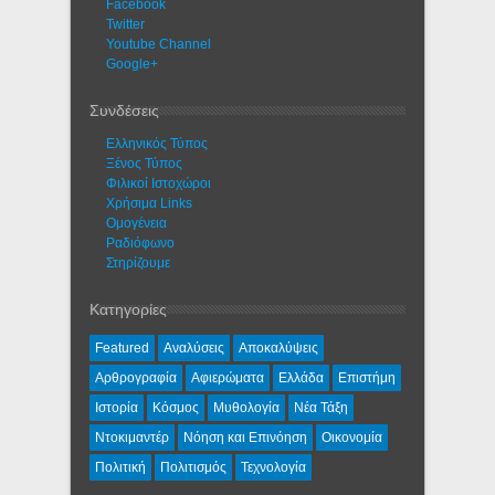
Facebook
Twitter
Youtube Channel
Google+
Συνδέσεις
Ελληνικός Τύπος
Ξένος Τύπος
Φιλικοί Ιστοχώροι
Χρήσιμα Links
Ομογένεια
Ραδιόφωνο
Στηρίζουμε
Κατηγορίες
Featured
Αναλύσεις
Αποκαλύψεις
Αρθρογραφία
Αφιερώματα
Ελλάδα
Επιστήμη
Ιστορία
Κόσμος
Μυθολογία
Νέα Τάξη
Ντοκιμαντέρ
Νόηση και Επινόηση
Οικονομία
Πολιτική
Πολιτισμός
Τεχνολογία