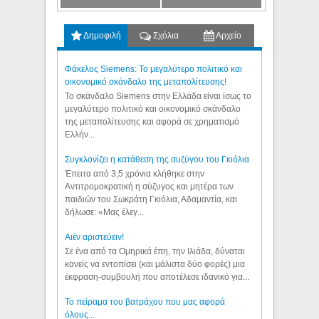
Δημοφιλή
Σχόλια
Αρχείο
Φάκελος Siemens: Το μεγαλύτερο πολιτικό και
οικονομικό σκάνδαλο της μεταπολίτευσης!
Το σκάνδαλο Siemens στην Ελλάδα είναι ίσως το
μεγαλύτερο πολιτικό και οικονομικό σκάνδαλο
της μεταπολίτευσης και αφορά σε χρηματισμό
Ελλήν...
Συγκλονίζει η κατάθεση της συζύγου του Γκιόλια
Έπειτα από 3,5 χρόνια κλήθηκε στην
Αντιτρομοκρατική η σύζυγος και μητέρα των
παιδιών του Σωκράτη Γκιόλια, Αδαμαντία, και
δήλωσε: «Μας έλεγ...
Aιέν αριστεύειν!
Σε ένα από τα Ομηρικά έπη, την Ιλιάδα, δύναται
κανείς να εντοπίσει (και μάλιστα δύο φορές) μια
έκφραση-συμβουλή που αποτέλεσε ιδανικό για...
Το πείραμα του βατράχου που μας αφορά
όλους...