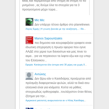
Μιας και περιμένουμε απο στιγμή σε στιγμή το 4ο
μνημόνιο , ας δούμε όλα τα στοιχεία για τα 3
προηγούμενα μέχρι τώρα...
Mic Mic
Δεν υπάρχει τέτοιο άρθρο στο planetnews
Λόγιος Ερμής | Η γνώση ξεκινάει με την αναζήτηση...: Ιδού οι 18 που χρωστούν 11 δις ευρώ!
Manos Sapountzakis
πιο δημοσιο και κουραφεξαλα γραφετε ειναι
ιδιωτικη επιχειρηση η πρωην εφορια που εγινε
ΑΑΔΕ στα χερια των δανειστων και μας πινει το
αιμα... για να πηγαινουν τα λεφτα εξω και οχι υπερ
του Ελληνικου...
Εφορία: Κατάσχονται όλα ύστερα από 30 μέρες και χωρίς δικαστικές αποφάσεις - Λόγιος Ερμής
Αντώνης
Δεν ξέρω εάν ο Κασιδιάρης προέρχεται από
πρόσμιξη διαφορετικών φυλών, αλλά τα δικά σου
ελληνικά είναι για κλάματα. Κοίτα να μάθεις
στοιχειωδώς ορθογραφία...τουλάχιστον όταν θέτεις
ζήτημα για την...
Αμερικανοί ρατσιστές αναρωτιούνται αν ο Ηλίας Κασιδιάρης ανήκει στη λευκή φυλή... - Λόγιος Ερμής