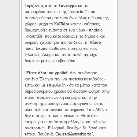
Γυρίζοντας από το
Σύνταγμα
και τα
μαρμαρένια αλώνια της "πλατείας" που
συσσωρεύεταιι μπολιασμένος όλος ο θυμός της
χώρας, μέχρι το
Χαϊδάρι
και τις μαθητικές
διαμαρτυρίες ενάντια σε ένα νόμο - πλαίσιο
"σκουπίδι" που καταρρακώνει το δημόσιο και
δωρεάν χαρακτήρα της παιδείας, η
Κάισα
Έκις Έκμαν
έμαθε ένα πράγμα για τους
Έλληνες. Ακόμα και αν το ταξίδι της είχε
διάρκεια μόλις μία εβδομάδα.
"
Είστε όλοι μια γροθιά.
Δεν συνάντησα
κανένα Έλληνα που να πιστεύει καταβάθος -
έστω και με επιφύλαξη - ότι τα μέτρα κατά του
δημοσιονομικού χρέους θα δώσουν ώθηση στην
πάλαι ποτέ κοινωνική ευημερία και στην
άνθιση της πρωτογενούς παραγωγής. Είστε
όλοι πολιτικά συνειδητοποιημένοι. Στην Αθήνα
δεν υπάρχει απολιτίκ νεολαία. Είστε όλοι
έτοιμοι για επανάσταση αλλαγών και ριζικών
ανατροπών. Ειλικρινά, δεν έχω δει ξανά κάτι
τέτοιο. Πουθενά.
Εκμεταλλευτείτε το
",