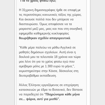
"Για το χρέος φταίω εγώ;"
Η 31χρονη δημοσιογράφος ήρθε σε επαφή με
τις περισσότερες κοινωνικές τάξεις της χώρας.
Και άκουσε πολλά που δεν μπόρεσε να
διασταυρώσει. Όμως αποφάσισε να τα
μοιραστεί μαζί μας, μιας και που στη σουηδική
εφημερίδα καθημερινής κυκλοφορίας
θεωρήθηκαν σχεδόν απαγορευτικά
.
"Κάθε μέρα παλεύω να μάθω Αγγλικά σε
μαθητές δημόσιων σχολείων. Αυτή είναι η
δουλειά μου τα τελευταία 18 χρόνια και τώρα
μου λένε ότι για το χρέος φταίω εγώ που
αμείβομαι μόλις με 1.300 ευρώ το μήνα;",
εκμυστηρεύτηκε στην Κάισα, δάσκαλος στη
δευτεροβάθμια εκπαίδευση.
Άλλος Έλληνας εργαζόμενος σε επιχείρηση
κατασκευών με έδρα το Βοτανικό, δεν δίστασε
να παραδεχτεί ότι
"Πληρώνομαι κάθε μήνα
σε... ψάρια, αντί για μισθό".