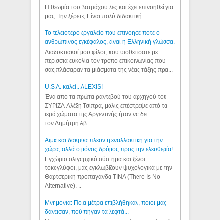
Η θεωρία του βατράχου λες και έχει επινοηθεί για
μας. Την ξέρετε; Είναι πολύ διδακτική.
Το τελειότερο εργαλείο που επινόησε ποτε ο
ανθρώπινος εγκέφαλος, είναι η Ελληνική γλώσσα.
Διαδυκτιακοί μου φίλοι, που υιοθετίσατε με
περίσσια ευκολία τον τρόπο επικοινωνίας που
σας πλάσαραν τα μιάσματα της νέας τάξης πρα...
U.S.A. καλεί...ALEXIS!
Ένα από τα πρώτα ραντεβού του αρχηγού του
ΣΥΡΙΖΑ Αλέξη Τσίπρα, μόλις επέστρεψε από τα
ιερά χώματα της Αργεντινής ήταν να δει
τον Δημήτρη Αβ...
Αίμα και δάκρυα πλέον η εναλλακτική για την
χώρα, αλλά ο μόνος δρόμος προς την ελευθερία!
Εγχώριο ολιγαρχικό σύστημα και ξένοι
τοκογλύφοι, μας εγκλωβίζουν ψυχολογικά με την
Θαρτσερική προπαγάνδα TINA (There Is No
Alternative). ...
Μνημόνια: Ποια μέτρα επιβλήθηκαν, ποιοι μας
δάνεισαν, πού πήγαν τα λεφτά...