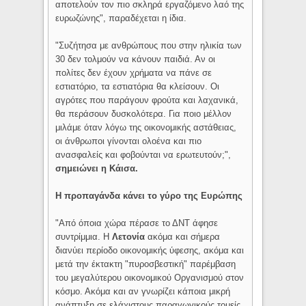
αποτελούν τον πιο σκληρά εργαζόμενο λαό της
ευρωζώνης", παραδέχεται η ίδια.
"Συζήτησα με ανθρώπους που στην ηλικία των
30 δεν τολμούν να κάνουν παιδιά. Αν οι
πολίτες δεν έχουν χρήματα να πάνε σε
εστιατόριο, τα εστιατόρια θα κλείσουν. Οι
αγρότες που παράγουν φρούτα και λαχανικά,
θα περάσουν δυσκολότερα. Για ποιο μέλλον
μιλάμε όταν λόγω της οικονομικής αστάθειας,
οι άνθρωποι γίνονται ολοένα και πιο
ανασφαλείς και φοβούνται να ερωτευτούν;",
σημειώνει
η Κάισα.
Η προπαγάνδα κάνει το γύρο της Ευρώπης
"Από όποια χώρα πέρασε το ΔΝΤ άφησε
συντρίμμια. Η
Λετονία
ακόμα και σήμερα
διανύει περίοδο οικονομικής ύφεσης, ακόμα και
μετά την έκτακτη "πυροσβεστική" παρέμβαση
του μεγαλύτερου οικονομικού Οργανισμού στον
κόσμο. Ακόμα και αν γνωρίζει κάποια μικρή
ανάπτυξη σε ελάχιστους παραγωγικούς τομείς,