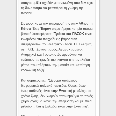
υπογραμμίζει σχεδόν μετανιωμένη που δεν είχε
τη δυνατότητα να μεταφέρει τη γνώμη της
παντού.
Ωστόσο, κατά την παρομονή της στην Αθήνα, η
Κάισα Έκις Έκμαν
παρατήρησε και μία ακόμα
βασική λεπτομέρεια: "
Τρόικα και ΠΑΣΟΚ είναι
ενωμένοι
στο παιχνίδι εις βάρος των
συμφερόντων του ελληνικού λαού. Οι Έλληνες
όχι. ΚΚΕ, Συνασπισμός, Αγανακτισμένοι,
Αναρχικοί και Τροτσκιστές αρνούνται να
ενώσουν τις φωνές του ενάντια στα αντιλαϊκά
μέτρα που πλήττουν την μεσαία και κατώτερη
κοινωνική τάξη".
Και συμπεραίνει: "Σίγουρα υπάρχουν
διαφορετικά πολιτικά πιστεύω. Όμως, όταν
ένας ασθενής είναι στην Εντατική με ελάχιστο
χρόνο ζωής, δεν χωρούν τσακωμοί για το ποιός
χειρούργος θα κάνει την επέμβαση και με ποιά
μέθοδο... Και η Ελλάδα είναι στην Εντατική".