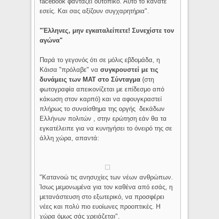
facebook φαντάζει ουτοπικό. Αυτό το κάνατε
εσείς. Και σας αξίζουν συγχαρητήρια".
"Έλληνες, μην εγκαταλείπετε! Συνεχίστε τον
αγώνα"
Παρά το γεγονός ότι σε μόλις εβδομάδα, η
Κάισα "πρόλαβε" να
συγκρουστεί με τις
δυνάμεις των ΜΑΤ στο Σύνταγμα
(στη
φωτογραφία απεικονίζεται με επίδεσμο από
κάκωση στον καρπό) και να αφουγκραστεί
πλήρως το συναίσθημα της οργής δεκάδων
Ελλήνων πολιτών , στην ερώτηση εάν θα τα
εγκατέλειπε για να κυνηγήσει το όνειρό της σε
άλλη χώρα, απαντά:
"Κατανοώ τις ανησυχίες των νέων ανθρώπων.
Ίσως μεμονωμένα για τον καθένα από εσάς, η
μετανάστευση στο εξωτερικό, να προσφέρει
νέες και πολύ πιο ευοίωνες προοπτικές. Η
χώρα όμως σάς χρειάζεται".