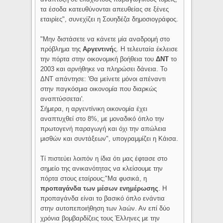
τα έσοδα κατευθύνονται απευθείας σε ξένες
εταιρίες", συνεχίζει η Σουηδέζα δημοσιογράφος.
"Μην διστάσετε να κάνετε μία αναδρομή στο
πρόβλημα της
Αργεντινή
ς. Η τελευταία έκλεισε
την πόρτα στην οικονομική βοήθεια του
ΔΝΤ
το
2003 και αρνήθηκε να πληρώσει δάνεια. Το
ΔΝΤ απάντησε: 'Θα μείνετε μόνοι απέναντι
στην παγκόσμια οικονομία που διαρκώς
αναπτύσσεται'.
Σήμερα, η αργεντίνικη οικονομία έχει
αναπτυχθεί στο 8%, με μοναδικό όπλο την
πρωτογενή παραγωγή και όχι την απώλεια
μισθών και συντάξεων", υπογραμμίζει η Κάισα.
Τί πιστεύει λοιπόν η ίδια ότι μας έφτασε στο
σημείο της ανικανότητας να κλείσουμε την
πόρτα στους εταίρους;"Μα φυσικά, η
προπαγάνδα των μέσων ενημέρωσης
. Η
προπαγάνδα είναι το βασικό όπλο ενάντια
στην αυτοπεποιήθηση των λαών. Αν επί δύο
χρόνια βομβαρδίζεις τους Έλληνες με την