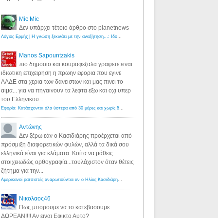
Mic Mic
Δεν υπάρχει τέτοιο άρθρο στο planetnews
Λόγιος Ερμής | Η γνώση ξεκινάει με την αναζήτηση...: Ιδού οι 18 που χρωστούν 11 δις ευρώ!
·
6 years ago
Manos Sapountzakis
πιο δημοσιο και κουραφεξαλα γραφετε ειναι
ιδιωτικη επιχειρηση η πρωην εφορια που εγινε
ΑΑΔΕ στα χερια των δανειστων και μας πινει το
αιμα... για να πηγαινουν τα λεφτα εξω και οχι υπερ
του Ελληνικου...
Εφορία: Κατάσχονται όλα ύστερα από 30 μέρες και χωρίς δικαστικές αποφάσεις - Λόγιος Ερμής
·
6 years ag
Αντώνης
Δεν ξέρω εάν ο Κασιδιάρης προέρχεται από
πρόσμιξη διαφορετικών φυλών, αλλά τα δικά σου
ελληνικά είναι για κλάματα. Κοίτα να μάθεις
στοιχειωδώς ορθογραφία...τουλάχιστον όταν θέτεις
ζήτημα για την...
Αμερικανοί ρατσιστές αναρωτιούνται αν ο Ηλίας Κασιδιάρης ανήκει στη λευκή φυλή... - Λόγιος Ερμής
·
7 yea
Νικολαος46
Πως μπορουμε να το κατεβασουμε
ΔΩΡΕΑΝ!!!! Αν ειναι Εφικτο Αυτο?