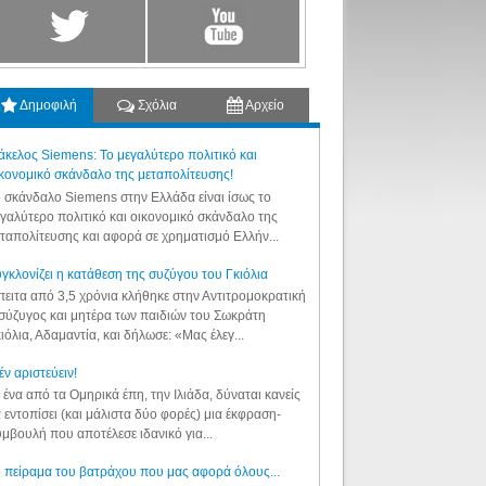
Δημοφιλή
Σχόλια
Αρχείο
κελος Siemens: Το μεγαλύτερο πολιτικό και
κονομικό σκάνδαλο της μεταπολίτευσης!
 σκάνδαλο Siemens στην Ελλάδα είναι ίσως το
γαλύτερο πολιτικό και οικονομικό σκάνδαλο της
ταπολίτευσης και αφορά σε χρηματισμό Ελλήν...
γκλονίζει η κατάθεση της συζύγου του Γκιόλια
ειτα από 3,5 χρόνια κλήθηκε στην Αντιτρομοκρατική
σύζυγος και μητέρα των παιδιών του Σωκράτη
ιόλια, Αδαμαντία, και δήλωσε: «Μας έλεγ...
έν αριστεύειν!
 ένα από τα Ομηρικά έπη, την Ιλιάδα, δύναται κανείς
 εντοπίσει (και μάλιστα δύο φορές) μια έκφραση-
μβουλή που αποτέλεσε ιδανικό για...
 πείραμα του βατράχου που μας αφορά όλους...