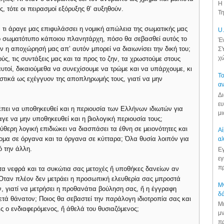
Η 
 τότε οι πειρασμοί εξόρυξης θ’ αυξηθούν.
Τη
, τι άραγε μας επιφυλάσσει η νομική απώλεια της σωματικής μας
U.
το σωματότυπο κάποιου πλανητάρχη, πόσο θα σεβασθεί αυτός το
Έν
ν η αποχώρησή μας απ’ αυτόν μπορεί να διαιωνίσει την δική του;
ΣΥ
χώ
, τις συντάξεις μας και τα προς το ζην, τα χρωστούμε στους
υτοί, δικαιούμεθα να συνεχίσουμε να τρώμε και να υπάρχουμε, κι
Το
αστικά ως εχέγγυον της αποπληρωμής τους, γιατί να μην
αν
Δι
ευ
πει να υποθηκευθεί και η περιουσία των Ελλήνων ιδιωτών για
μι
γε να μην υποθηκευθεί και η βιολογική περιουσία τους;
ύθερη λογική επιδιώκει να διασπάσει τα έθνη σε μειονότητες και
Αί
άτομα σε όργανα και τα όργανα σε κύτταρα; Όλα θυσία λοιπόν για
αλ
ό την άλλη.
Εγ
εγ
πρ
 τα νεφρά και τα συκώτια σας μετοχές ἤ υποθήκες δανείων αν
. Όταν πλέον δεν μετράει η προσωπική ελευθερία σας μπροστά
Μν
 γιατί να μετρήσει η προθανάτια βούληση σας, ἤ η έγγραφη
δά
τά θάνατον; Ποιος θα σεβαστεί την παράλογη ιδιοτροπία σας και
Μι
εις ο ενδιαφερόμενος, ἤ άθελά του θυσιαζόμενος;
μν
πρ