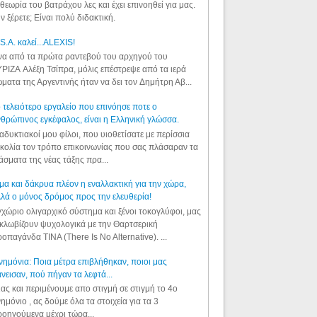
θεωρία του βατράχου λες και έχει επινοηθεί για μας.
ν ξέρετε; Είναι πολύ διδακτική.
S.A. καλεί...ALEXIS!
α από τα πρώτα ραντεβού του αρχηγού του
ΡΙΖΑ Αλέξη Τσίπρα, μόλις επέστρεψε από τα ιερά
ματα της Αργεντινής ήταν να δει τον Δημήτρη Αβ...
 τελειότερο εργαλείο που επινόησε ποτε ο
θρώπινος εγκέφαλος, είναι η Ελληνική γλώσσα.
αδυκτιακοί μου φίλοι, που υιοθετίσατε με περίσσια
κολία τον τρόπο επικοινωνίας που σας πλάσαραν τα
άσματα της νέας τάξης πρα...
μα και δάκρυα πλέον η εναλλακτική για την χώρα,
λά ο μόνος δρόμος προς την ελευθερία!
χώριο ολιγαρχικό σύστημα και ξένοι τοκογλύφοι, μας
κλωβίζουν ψυχολογικά με την Θαρτσερική
οπαγάνδα TINA (There Is No Alternative). ...
ημόνια: Ποια μέτρα επιβλήθηκαν, ποιοι μας
νεισαν, πού πήγαν τα λεφτά...
ας και περιμένουμε απο στιγμή σε στιγμή το 4ο
ημόνιο , ας δούμε όλα τα στοιχεία για τα 3
οηγούμενα μέχρι τώρα...