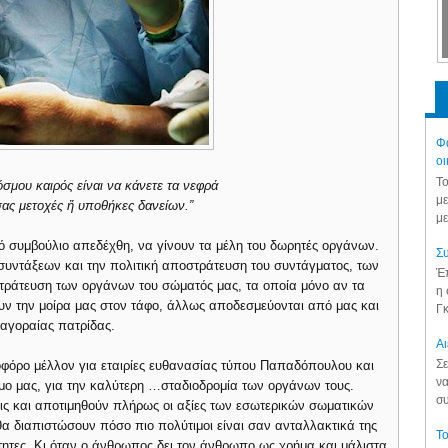
Φά
οι
Το
όσμου καιρός είναι να κάνετε τα νεφρά
με
σας μετοχές ἤ υποθήκες δανείων.”
με
κό συμβούλιο απεδέχθη, να γίνουν τα μέλη του δωρητές οργάνων.
Συ
 συντάξεων και την πολιτική αποστράτευση του συντάγματος, των
Έπ
στράτευση των οργάνων του σώματός μας, τα οποία μόνο αν τα
η 
υν την μοίρα μας στον τάφο, άλλως αποδεσμεύονται από μας και
Γκ
αγοραίας πατρίδας.
Aι
Σε
οφόρο μέλλον για εταιρίες ευθανασίας τύπου Παπαδόπουλου και
να
ο μας, για την καλύτερη …σταδιοδρομία των οργάνων τους.
συ
ις και αποτιμηθούν πλήρως οι αξίες των εσωτερικών σωματικών
θα διαπιστώσουν πόσο πιο πολύτιμοι είναι σαν ανταλλακτικά της
Το
ητες. Κι όταν ο άνθρωπος δει τον άνθρωπο ως χρήμα και μάλιστα