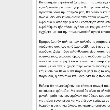
Κατακαημένη Ιφιγένεια! Σε σένα, η πατρίδα είχ
εξανδραποδισμός των αγορών θα αφανίσει όλες τ
προστάτευσαν την πατρίδα μας, θα δώσουν και π
πως οι ίδιοι δεν κινδυνεύουν από όποια δήλωση,
ωφεληθούν από την φιλελευθεροποίηση στην μετ
ωφελήθηκαν ήδη τόσοι μεγάλοι και ισχυροί από
εγχώρια, μα και την πανευρωπαϊκή αγορά εργασ
Εμπρός λοιπόν πολίτες των πολλών ταχυτήτων. 
τυράννων σας που από λαοπρόβλητοι, έγιναν το κ
πλούσιοι. Δείτε πόσο φιλάνθρωποι είναι αυτοί, 
όργανά τους, μπορούν όμως να αγοράσουν τα δικά
πλούσιος και να μη βρίσκει όργανο για μεταμόσχευ
απολυμένοι στα 50 χωρίς περιθώριο ανεύρεσης ερ
επιμένουν να θέλουν να πάρουν μαζί τους τα όρ
παρουσία, ἤ από πίκα και μόνο, για τους πλούσι
Βέβαια θα επωφεληθούν και κάποιοι πτωχοί που 
σε κάποιες τράπεζες. Μα αυτοί θα είναι το άλλοθ
μεγάλη μάζα των ευνοημένων του άδικου κόσμου 
γιατί είναι ευνοημένοι και γιατί έχουν χρήματα ν
δωρεάν η υγεία για όλους, ας κρατικοποιηθούν οι