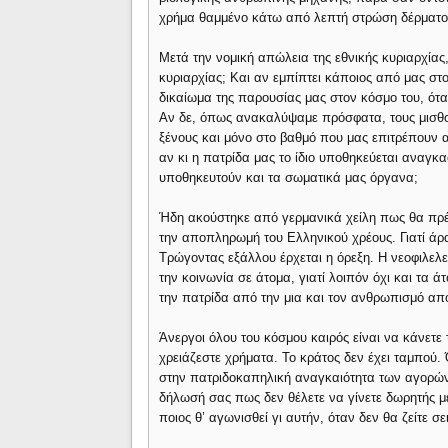
χρήμα θαμμένο κάτω από λεπτή στρώση δέρματος,
Μετά την νομική απώλεια της εθνικής κυριαρχίας
κυριαρχίας; Και αν εμπίπτει κάποιος από μας σ
δικαίωμα της παρουσίας μας στον κόσμο του, ότα
Αν δε, όπως ανακαλύψαμε πρόσφατα, τους μισθούς
ξένους και μόνο στο βαθμό που μας επιτρέπουν α
αν κι η πατρίδα μας το ίδιο υποθηκεύεται αναγκ
υποθηκευτούν και τα σωματικά μας όργανα;
Ήδη ακούστηκε από γερμανικά χείλη πως θα πρέ
την αποπληρωμή του Ελληνικού χρέους. Γιατί άρα
Τρώγοντας εξάλλου έρχεται η όρεξη. Η νεοφιλελε
την κοινωνία σε άτομα, γιατί λοιπόν όχι και τα 
την πατρίδα από την μια και τον ανθρωπισμό απ
Άνεργοι όλου του κόσμου καιρός είναι να κάνετε
χρειάζεστε χρήματα. Το κράτος δεν έχει ταμπού
στην πατριδοκαπηλική αναγκαιότητα των αγορών,
δήλωσή σας πως δεν θέλετε να γίνετε δωρητής με
ποιος θ’ αγωνισθεί γι αυτήν, όταν δεν θα ζείτε σ