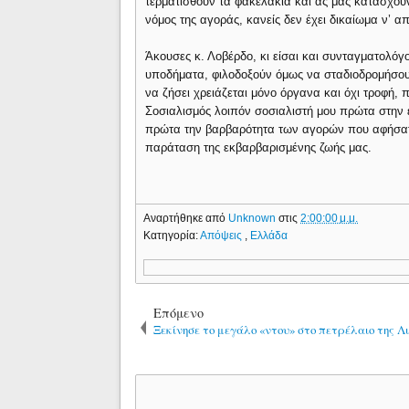
τερματισθούν τα φακελάκια και ας μας κατάσχουν
νόμος της αγοράς, κανείς δεν έχει δικαίωμα ν’ 
Άκουσες κ. Λοβέρδο, κι είσαι και συνταγματολό
υποδήματα, φιλοδοξούν όμως να σταδιοδρομήσο
να ζήσει χρειάζεται μόνο όργανα και όχι τροφή, 
Σοσιαλισμός λοιπόν σοσιαλιστή μου πρώτα στην ε
πρώτα την βαρβαρότητα των αγορών που αφήσατε
παράταση της εκβαρβαρισμένης ζωής μας.
Αναρτήθηκε από
Unknown
στις
2:00:00 μ.μ.
Κατηγορία:
Απόψεις
,
Ελλάδα
Επόμενο
Ξεκίνησε το μεγάλο «ντου» στο πετρέλαιο της Λ