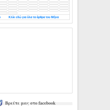
◄
Κλίκ εδώ για όλα τα άρθρα του Μήνα
Βρείτε μας στο facebook