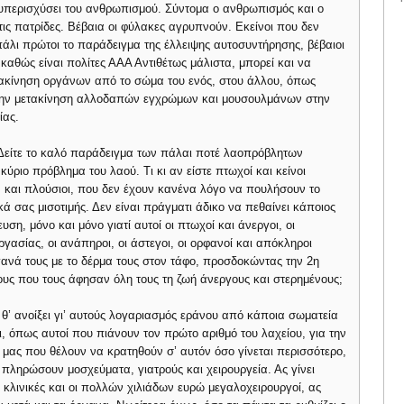
ε υπερισχύσει του ανθρωπισμού. Σύντομα ο ανθρωπισμός και ο
ις πατρίδες. Βέβαια οι φύλακες αγρυπνούν. Εκείνοι που δεν
άλι πρώτοι το παράδειγμα της έλλειψης αυτοσυντήρησης, βέβαιοι
 καθώς είναι πολίτες ΑΑΑ Αντιθέτως μάλιστα, μπορεί και να
ακίνηση οργάνων από το σώμα του ενός, στου άλλου, όπως
 την μετακίνηση αλλοδαπών εγχρώμων και μουσουλμάνων στην
ίας.
Δείτε το καλό παράδειγμα των πάλαι ποτέ λαοπρόβλητων
ύριο πρόβλημα του λαού. Τι κι αν είστε πτωχοί και κείνοι
αν και πλούσιοι, που δεν έχουν κανένα λόγο να πουλήσουν το
 σας μισοτιμής. Δεν είναι πράγματι άδικο να πεθαίνει κάποιος
ση, μόνο και μόνο γιατί αυτοί οι πτωχοί και άνεργοι, οι
γασίας, οι ανάπηροι, οι άστεγοι, οι ορφανοί και απόκληροι
γανά τους με το δέρμα τους στον τάφο, προσδοκώντας την 2η
ους που τους άφησαν όλη τους τη ζωή άνεργους και στερημένους;
θ’ ανοίξει γι’ αυτούς λογαριασμός εράνου από κάποια σωματεία
ι, όπως αυτοί που πιάνουν τον πρώτο αριθμό του λαχείου, για την
μας που θέλουν να κρατηθούν σ’ αυτόν όσο γίνεται περισσότερο,
α πληρώσουν μοσχεύματα, γιατρούς και χειρουργεία. Ας γίνει
 κλινικές και οι πολλών χιλιάδων ευρώ μεγαλοχειρουργοί, ας