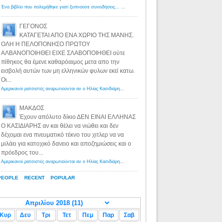
Ένα βιβλίο που πολεμήθηκε γιατί ξυπνούσε συνειδήσεις... - Λόγιος Ερμής | Η γνώση ξεκινάει με την αναζήτηση...
ΓΕΓΟΝΟΣ
ΚΑΤΑΓΕΤΑΙ ΑΠΟ ΕΝΑ ΧΩΡΙΟ ΤΗΣ ΜΑΝΗΣ.
ΟΛΗ Η ΠΕΛΟΠΟΝΗΣΟ ΠΡΩΤΟΥ
ΑΛΒΑΝΟΠΟΙΗΘΕΙ ΕΙΧΕ ΣΛΑΒΟΠΟΙΗΘΕΙ ούτε
πίθηκος θα έμενε καθαρόαιμος μετα απο την
εισβολή αυτών των μη ελληνικών φυλων εκεί κατω.
Οι...
Αμερικανοί ρατσιστές αναρωτιούνται αν ο Ηλίας Κασιδιάρης ανήκει στη λευκή φυλή... - Λόγιος Ερμής
·
8 yea
ΜΑΚΔΟΣ
Έχουν απόλυτο δίκιο ΔΕΝ ΕΙΝΑΙ ΕΛΛΗΝΑΣ
Ο ΚΑΣΙΔΙΑΡΗΣ αν και θέλει να νιώθει και δεν
δέχομαι ενα πνευματικό τέκνο του χιτλερ να να
μιλάει για κατοχικό δανειο και αποζημιώσεις και ο
πρόεδρος του...
Αμερικανοί ρατσιστές αναρωτιούνται αν ο Ηλίας Κασιδιάρης ανήκει στη λευκή φυλή... - Λόγιος Ερμής
·
8 yea
PEOPLE
RECENT
POPULAR
Κυρ
Δευ
Τρι
Τετ
Πεμ
Παρ
Σαβ