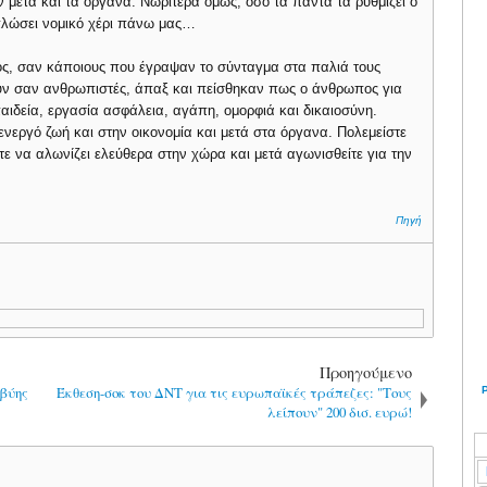
 μετά και τα όργανα. Νωρίτερα όμως, όσο τα πάντα τα ρυθμίζει ο
απλώσει νομικό χέρι πάνω μας…
γος, σαν κάποιους που έγραψαν το σύνταγμα στα παλιά τους
υν σαν ανθρωπιστές, άπαξ και πείσθηκαν πως ο άνθρωπος για
παιδεία, εργασία ασφάλεια, αγάπη, ομορφιά και δικαιοσύνη.
νεργό ζωή και στην οικονομία και μετά στα όργανα. Πολεμείστε
 να αλωνίζει ελεύθερα στην χώρα και μετά αγωνισθείτε για την
Πηγή
Προηγούμενο
ιβύης
Έκθεση-σοκ του ΔΝΤ για τις ευρωπαϊκές τράπεζες: "Τους
λείπουν" 200 δισ. ευρώ!