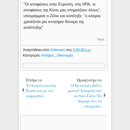
"Οι αποφάσεις στην Ευρώπη, στις ΗΠΑ, οι
αποφάσεις της Κίνας μας επηρεάζουν όλους",
υπογράμμισε ο Ζέλικ και κατέληξε: "ο κόσμος
χρειάζεται μια κινητήρια δύναμη της
ανάπτυξης".
Πηγή
Αναρτήθηκε από
Unknown
στις
5:00:00 μ.μ.
Κατηγορία:
Απόψεις
,
Οικονομία
Επόμενο
Προηγούμενο
Το πετρέλαιο στη
Ο Ερντογάν βάζει
Ρωσία και οι νέες
φωτιά! Ετοιμάζεται
ισορροπίες
να πάει Γάζα! Το
Ισράηλ δεν το
επιτρέπει.