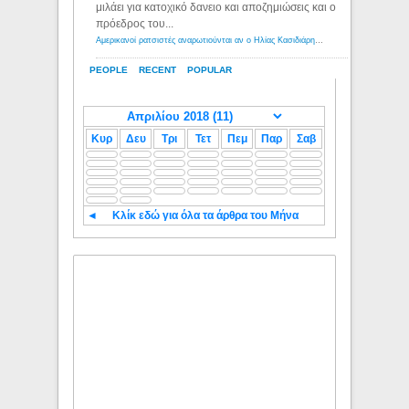
μιλάει για κατοχικό δανειο και αποζημιώσεις και ο
πρόεδρος του...
Αμερικανοί ρατσιστές αναρωτιούνται αν ο Ηλίας Κασιδιάρης ανήκει στη λευκή φυλή... - Λόγιος Ερμής
PEOPLE
RECENT
POPULAR
Κυρ
Δευ
Τρι
Τετ
Πεμ
Παρ
Σαβ
◄
Κλίκ εδώ για όλα τα άρθρα του Μήνα