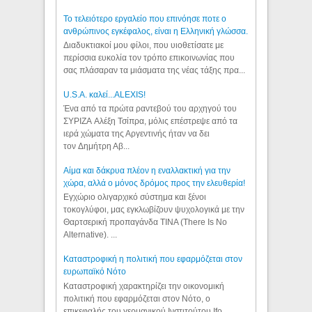
Το τελειότερο εργαλείο που επινόησε ποτε ο
ανθρώπινος εγκέφαλος, είναι η Ελληνική γλώσσα.
Διαδυκτιακοί μου φίλοι, που υιοθετίσατε με
περίσσια ευκολία τον τρόπο επικοινωνίας που
σας πλάσαραν τα μιάσματα της νέας τάξης πρα...
U.S.A. καλεί...ALEXIS!
Ένα από τα πρώτα ραντεβού του αρχηγού του
ΣΥΡΙΖΑ Αλέξη Τσίπρα, μόλις επέστρεψε από τα
ιερά χώματα της Αργεντινής ήταν να δει
τον Δημήτρη Αβ...
Αίμα και δάκρυα πλέον η εναλλακτική για την
χώρα, αλλά ο μόνος δρόμος προς την ελευθερία!
Εγχώριο ολιγαρχικό σύστημα και ξένοι
τοκογλύφοι, μας εγκλωβίζουν ψυχολογικά με την
Θαρτσερική προπαγάνδα TINA (There Is No
Alternative). ...
Καταστροφική η πολιτική που εφαρμόζεται στον
ευρωπαϊκό Νότο
Καταστροφική χαρακτηρίζει την οικονομική
πολιτική που εφαρμόζεται στον Νότο, ο
επικεφαλής του γερμανικού Ινστιτούτου Ifo,