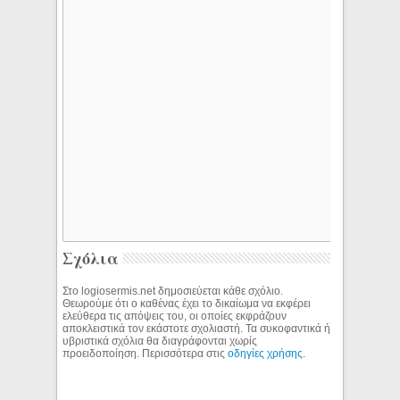
Σχόλια
Στο logiosermis.net δημοσιεύεται κάθε σχόλιο.
Θεωρούμε ότι ο καθένας έχει το δικαίωμα να εκφέρει
ελεύθερα τις απόψεις του, οι οποίες εκφράζουν
αποκλειστικά τον εκάστοτε σχολιαστή. Τα συκοφαντικά ή
υβριστικά σχόλια θα διαγράφονται χωρίς
προειδοποίηση. Περισσότερα στις
οδηγίες χρήσης
.