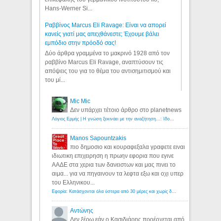
Hans-Werner Si...
Ραββίνος Marcus Eli Ravage: Είναι να απορεί
κανείς γιατί μας απεχθάνεστε; Έχουμε βάλει
εμπόδιο στην πρόοδό σας!
Δύο άρθρα γραμμένα το μακρινό 1928 από τον
ραββίνο Marcus Eli Ravage, αναπτύσουν τις
απόψεις του για το θέμα του αντισημιτισμού και
του μί...
Mic Mic
Δεν υπάρχει τέτοιο άρθρο στο planetnews
Λόγιος Ερμής | Η γνώση ξεκινάει με την αναζήτηση...: Ιδού οι 18 που χρωστούν 11 δις ευρώ!
Manos Sapountzakis
πιο δημοσιο και κουραφεξαλα γραφετε ειναι
ιδιωτικη επιχειρηση η πρωην εφορια που εγινε
ΑΑΔΕ στα χερια των δανειστων και μας πινει το
αιμα... για να πηγαινουν τα λεφτα εξω και οχι υπερ
του Ελληνικου...
Εφορία: Κατάσχονται όλα ύστερα από 30 μέρες και χωρίς δικαστικές αποφάσεις - Λόγιος Ερμής
Αντώνης
Δεν ξέρω εάν ο Κασιδιάρης προέρχεται από