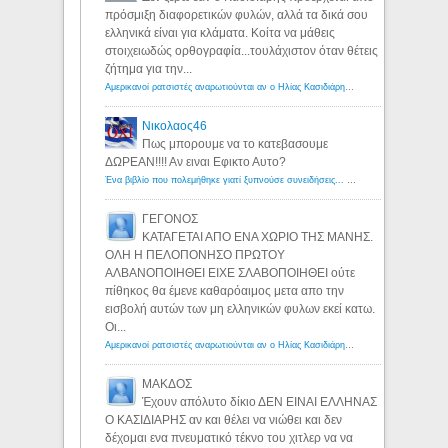
πρόσμιξη διαφορετικών φυλών, αλλά τα δικά σου
ελληνικά είναι για κλάματα. Κοίτα να μάθεις
στοιχειωδώς ορθογραφία...τουλάχιστον όταν θέτεις
ζήτημα για την...
Αμερικανοί ρατσιστές αναρωτιούνται αν ο Ηλίας Κασιδιάρης ανήκει στη λευκή φυλή... - Λόγιος Ερμής
Νικολαος46
Πως μπορουμε να το κατεβασουμε
ΔΩΡΕΑΝ!!!! Αν ειναι Εφικτο Αυτο?
Ένα βιβλίο που πολεμήθηκε γιατί ξυπνούσε συνειδήσεις... - Λόγιος Ερμής | Η γνώση ξεκινάει με την αναζήτηση...
ΓΕΓΟΝΟΣ
ΚΑΤΑΓΕΤΑΙ ΑΠΟ ΕΝΑ ΧΩΡΙΟ ΤΗΣ ΜΑΝΗΣ.
ΟΛΗ Η ΠΕΛΟΠΟΝΗΣΟ ΠΡΩΤΟΥ
ΑΛΒΑΝΟΠΟΙΗΘΕΙ ΕΙΧΕ ΣΛΑΒΟΠΟΙΗΘΕΙ ούτε
πίθηκος θα έμενε καθαρόαιμος μετα απο την
εισβολή αυτών των μη ελληνικών φυλων εκεί κατω.
Οι...
Αμερικανοί ρατσιστές αναρωτιούνται αν ο Ηλίας Κασιδιάρης ανήκει στη λευκή φυλή... - Λόγιος Ερμής
ΜΑΚΔΟΣ
Έχουν απόλυτο δίκιο ΔΕΝ ΕΙΝΑΙ ΕΛΛΗΝΑΣ
Ο ΚΑΣΙΔΙΑΡΗΣ αν και θέλει να νιώθει και δεν
δέχομαι ενα πνευματικό τέκνο του χιτλερ να να