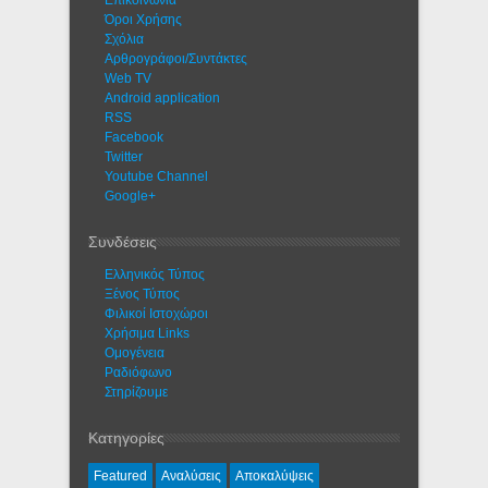
Eπικοινωνία
Όροι Χρήσης
Σχόλια
Αρθρογράφοι/Συντάκτες
Web TV
Android application
RSS
Facebook
Twitter
Youtube Channel
Google+
Συνδέσεις
Ελληνικός Τύπος
Ξένος Τύπος
Φιλικοί Ιστοχώροι
Χρήσιμα Links
Ομογένεια
Ραδιόφωνο
Στηρίζουμε
Κατηγορίες
Featured
Αναλύσεις
Αποκαλύψεις