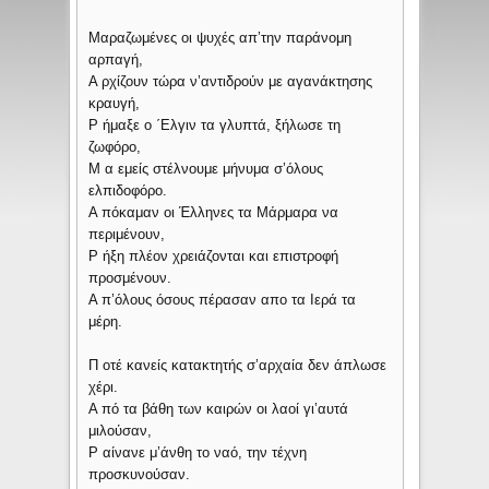
Μαραζωμένες οι ψυχές απ’την παράνομη
αρπαγή,
Α ρχίζουν τώρα ν’αντιδρούν με αγανάκτησης
κραυγή,
Ρ ήμαξε ο ΄Ελγιν τα γλυπτά, ξήλωσε τη
ζωφόρο,
Μ α εμείς στέλνουμε μήνυμα σ’όλους
ελπιδοφόρο.
Α πόκαμαν οι Έλληνες τα Μάρμαρα να
περιμένουν,
Ρ ήξη πλέον χρειάζονται και επιστροφή
προσμένουν.
Α π’όλους όσους πέρασαν απο τα Ιερά τα
μέρη.
Π οτέ κανείς κατακτητής σ’αρχαία δεν άπλωσε
χέρι.
Α πό τα βάθη των καιρών οι λαοί γι’αυτά
μιλούσαν,
Ρ αίνανε μ’άνθη το ναό, την τέχνη
προσκυνούσαν.