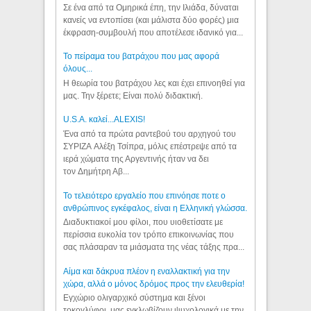
Σε ένα από τα Ομηρικά έπη, την Ιλιάδα, δύναται
κανείς να εντοπίσει (και μάλιστα δύο φορές) μια
έκφραση-συμβουλή που αποτέλεσε ιδανικό για...
Το πείραμα του βατράχου που μας αφορά
όλους...
Η θεωρία του βατράχου λες και έχει επινοηθεί για
μας. Την ξέρετε; Είναι πολύ διδακτική.
U.S.A. καλεί...ALEXIS!
Ένα από τα πρώτα ραντεβού του αρχηγού του
ΣΥΡΙΖΑ Αλέξη Τσίπρα, μόλις επέστρεψε από τα
ιερά χώματα της Αργεντινής ήταν να δει
τον Δημήτρη Αβ...
Το τελειότερο εργαλείο που επινόησε ποτε ο
ανθρώπινος εγκέφαλος, είναι η Ελληνική γλώσσα.
Διαδυκτιακοί μου φίλοι, που υιοθετίσατε με
περίσσια ευκολία τον τρόπο επικοινωνίας που
σας πλάσαραν τα μιάσματα της νέας τάξης πρα...
Αίμα και δάκρυα πλέον η εναλλακτική για την
χώρα, αλλά ο μόνος δρόμος προς την ελευθερία!
Εγχώριο ολιγαρχικό σύστημα και ξένοι
τοκογλύφοι, μας εγκλωβίζουν ψυχολογικά με την