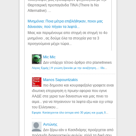
Θαρτσερική προπαγάνδα TINA (There Is No
Alternative). ...
Μνημόνια: Ποια μέτρα επιβλήθηκαν, ποιοι μας
δάνεισαν, πού πήγαν τα λεφτά...
Μιας και περιμένουμε απο στιγμή σε στιγμή το 4ο
μνημόνιο , ας δούμε όλα τα στοιχεία για τα 3
προηγούμενα μέχρι τώρα...
Mic Mic
Δεν υπάρχει τέτοιο άρθρο στο planetnews
Λόγιος Ερμής | Η γνώση ξεκινάει με την αναζήτηση...: Ιδού οι 18 που χρωστούν 11 δις ευρώ!
Manos Sapountzakis
πιο δημοσιο και κουραφεξαλα γραφετε ειναι
ιδιωτικη επιχειρηση η πρωην εφορια που εγινε
ΑΑΔΕ στα χερια των δανειστων και μας πινει το
αιμα... για να πηγαινουν τα λεφτα εξω και οχι υπερ
του Ελληνικου...
Εφορία: Κατάσχονται όλα ύστερα από 30 μέρες και χωρίς δικαστικές αποφάσεις - Λόγιος Ερμής
Αντώνης
Δεν ξέρω εάν ο Κασιδιάρης προέρχεται από
πρόσμιξη διαφορετικών φυλών, αλλά τα δικά σου