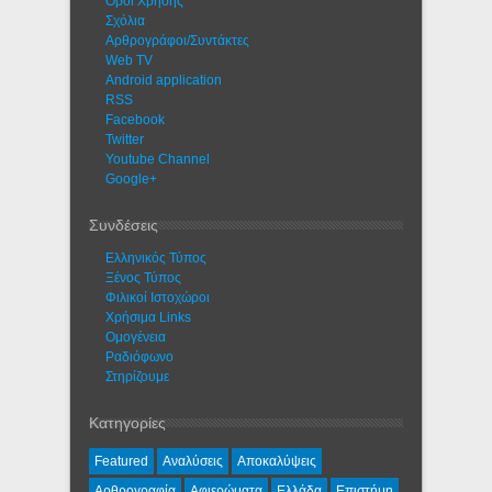
Όροι Χρήσης
Σχόλια
Αρθρογράφοι/Συντάκτες
Web TV
Android application
RSS
Facebook
Twitter
Youtube Channel
Google+
Συνδέσεις
Ελληνικός Τύπος
Ξένος Τύπος
Φιλικοί Ιστοχώροι
Χρήσιμα Links
Ομογένεια
Ραδιόφωνο
Στηρίζουμε
Κατηγορίες
Featured
Αναλύσεις
Αποκαλύψεις
Αρθρογραφία
Αφιερώματα
Ελλάδα
Επιστήμη