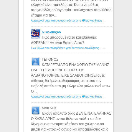
ελληνικά είναι για κλάματα. Κοίτα να μάθεις
στοιχειωδώς ορθογραφία...τουλάχιστον όταν θέτεις
ζήτημα για την...
Αμερικανοί ρατσιστές αναρωτιούνται αν ο Ηλίας Κασιδιάρης ανήκει στη λευκή φυλή... - Λόγιος Ερμής
Νικολαος46
Πως μπορουμε να το κατεβασουμε
ΔΩΡΕΑΝ!!!! Αν ειναι Εφικτο Αυτο?
Ένα βιβλίο που πολεμήθηκε γιατί ξυπνούσε συνειδήσεις... - Λόγιος Ερμής | Η γνώση ξεκινάει με την αναζήτηση...
ΓΕΓΟΝΟΣ
ΚΑΤΑΓΕΤΑΙ ΑΠΟ ΕΝΑ ΧΩΡΙΟ ΤΗΣ ΜΑΝΗΣ.
ΟΛΗ Η ΠΕΛΟΠΟΝΗΣΟ ΠΡΩΤΟΥ
ΑΛΒΑΝΟΠΟΙΗΘΕΙ ΕΙΧΕ ΣΛΑΒΟΠΟΙΗΘΕΙ ούτε
πίθηκος θα έμενε καθαρόαιμος μετα απο την
εισβολή αυτών των μη ελληνικών φυλων εκεί κατω.
Οι...
Αμερικανοί ρατσιστές αναρωτιούνται αν ο Ηλίας Κασιδιάρης ανήκει στη λευκή φυλή... - Λόγιος Ερμής
ΜΑΚΔΟΣ
Έχουν απόλυτο δίκιο ΔΕΝ ΕΙΝΑΙ ΕΛΛΗΝΑΣ
Ο ΚΑΣΙΔΙΑΡΗΣ αν και θέλει να νιώθει και δεν
δέχομαι ενα πνευματικό τέκνο του χιτλερ να να
μιλάει για κατοχικό δανειο και αποζημιώσεις και ο