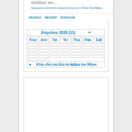
πρόεδρος του...
Αμερικανοί ρατσιστές αναρωτιούνται αν ο Ηλίας Κασιδιάρης ανήκει στη λευκή φυλή... - Λόγιος Ερμής
PEOPLE
RECENT
POPULAR
Κυρ
Δευ
Τρι
Τετ
Πεμ
Παρ
Σαβ
◄
Κλίκ εδώ για όλα τα άρθρα του Μήνα