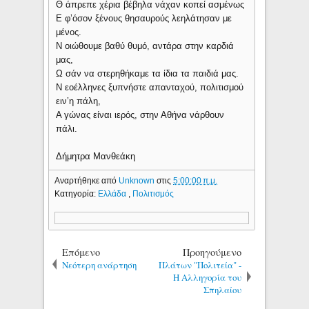
Θ άπρεπε χέρια βέβηλα νάχαν κοπεί ασμένως
Ε φ’όσον ξένους θησαυρούς λεηλάτησαν με
μένος.
Ν οιώθουμε βαθύ θυμό, αντάρα στην καρδιά
μας,
Ω σάν να στερηθήκαμε τα ίδια τα παιδιά μας.
Ν εοέλληνες ξυπνήστε απανταχού, πολιτισμού
ειν’η πάλη,
Α γώνας είναι ιερός, στην Αθήνα νάρθουν
πάλι.
Δήμητρα Μανθεάκη
Αναρτήθηκε από
Unknown
στις
5:00:00 π.μ.
Κατηγορία:
Ελλάδα
,
Πολιτισμός
Επόμενο
Προηγούμενο
Νεότερη ανάρτηση
Πλάτων "Πολιτεία" -
H Αλληγορία του
Σπηλαίου