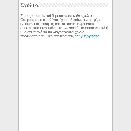
Σχόλια
Στο logiosermis.net δημοσιεύεται κάθε σχόλιο.
Θεωρούμε ότι ο καθένας έχει το δικαίωμα να εκφέρει
ελεύθερα τις απόψεις του, οι οποίες εκφράζουν
αποκλειστικά τον εκάστοτε σχολιαστή. Τα συκοφαντικά ή
υβριστικά σχόλια θα διαγράφονται χωρίς
προειδοποίηση. Περισσότερα στις
οδηγίες χρήσης
.