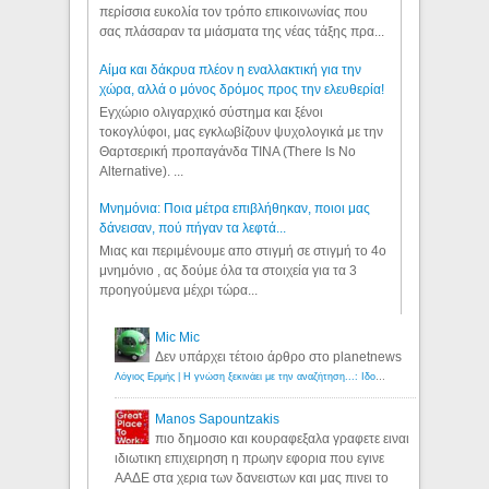
περίσσια ευκολία τον τρόπο επικοινωνίας που
σας πλάσαραν τα μιάσματα της νέας τάξης πρα...
Αίμα και δάκρυα πλέον η εναλλακτική για την
χώρα, αλλά ο μόνος δρόμος προς την ελευθερία!
Εγχώριο ολιγαρχικό σύστημα και ξένοι
τοκογλύφοι, μας εγκλωβίζουν ψυχολογικά με την
Θαρτσερική προπαγάνδα TINA (There Is No
Alternative). ...
Μνημόνια: Ποια μέτρα επιβλήθηκαν, ποιοι μας
δάνεισαν, πού πήγαν τα λεφτά...
Μιας και περιμένουμε απο στιγμή σε στιγμή το 4ο
μνημόνιο , ας δούμε όλα τα στοιχεία για τα 3
προηγούμενα μέχρι τώρα...
Mic Mic
Δεν υπάρχει τέτοιο άρθρο στο planetnews
Λόγιος Ερμής | Η γνώση ξεκινάει με την αναζήτηση...: Ιδού οι 18 που χρωστούν 11 δις ευρώ!
Manos Sapountzakis
πιο δημοσιο και κουραφεξαλα γραφετε ειναι
ιδιωτικη επιχειρηση η πρωην εφορια που εγινε
ΑΑΔΕ στα χερια των δανειστων και μας πινει το