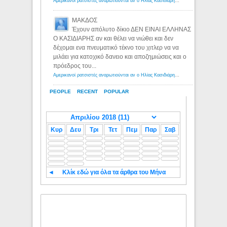
Αμερικανοί ρατσιστές αναρωτιούνται αν ο Ηλίας Κασιδιάρης ανήκει στη λευκή φυλή... - Λόγιος Ερμής
ΜΑΚΔΟΣ
Έχουν απόλυτο δίκιο ΔΕΝ ΕΙΝΑΙ ΕΛΛΗΝΑΣ
Ο ΚΑΣΙΔΙΑΡΗΣ αν και θέλει να νιώθει και δεν
δέχομαι ενα πνευματικό τέκνο του χιτλερ να να
μιλάει για κατοχικό δανειο και αποζημιώσεις και ο
πρόεδρος του...
Αμερικανοί ρατσιστές αναρωτιούνται αν ο Ηλίας Κασιδιάρης ανήκει στη λευκή φυλή... - Λόγιος Ερμής
PEOPLE
RECENT
POPULAR
Κυρ
Δευ
Τρι
Τετ
Πεμ
Παρ
Σαβ
◄
Κλίκ εδώ για όλα τα άρθρα του Μήνα