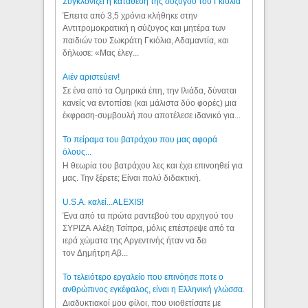
Συγκλονίζει η κατάθεση της συζύγου του Γκιόλια
Έπειτα από 3,5 χρόνια κλήθηκε στην
Αντιτρομοκρατική η σύζυγος και μητέρα των
παιδιών του Σωκράτη Γκιόλια, Αδαμαντία, και
δήλωσε: «Μας έλεγ...
Aιέν αριστεύειν!
Σε ένα από τα Ομηρικά έπη, την Ιλιάδα, δύναται
κανείς να εντοπίσει (και μάλιστα δύο φορές) μια
έκφραση-συμβουλή που αποτέλεσε ιδανικό για...
Το πείραμα του βατράχου που μας αφορά
όλους...
Η θεωρία του βατράχου λες και έχει επινοηθεί για
μας. Την ξέρετε; Είναι πολύ διδακτική.
U.S.A. καλεί...ALEXIS!
Ένα από τα πρώτα ραντεβού του αρχηγού του
ΣΥΡΙΖΑ Αλέξη Τσίπρα, μόλις επέστρεψε από τα
ιερά χώματα της Αργεντινής ήταν να δει
τον Δημήτρη Αβ...
Το τελειότερο εργαλείο που επινόησε ποτε ο
ανθρώπινος εγκέφαλος, είναι η Ελληνική γλώσσα.
Διαδυκτιακοί μου φίλοι, που υιοθετίσατε με