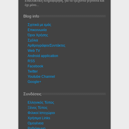
Εναλλακτική πληροφόρηση, για τα τρέχοντα γεγονότα και
όχι μόνο...
Blog info
Σχετικά με εμάς
Eπικοινωνία
Όροι Χρήσης
Σχόλια
Αρθρογράφοι/Συντάκτες
Web TV
Android application
RSS
Facebook
Twitter
Youtube Channel
Google+
Συνδέσεις
Ελληνικός Τύπος
Ξένος Τύπος
Φιλικοί Ιστοχώροι
Χρήσιμα Links
Ομογένεια
Ραδιόφωνο