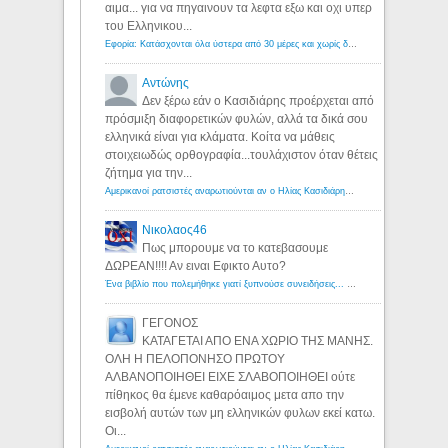
αιμα... για να πηγαινουν τα λεφτα εξω και οχι υπερ
του Ελληνικου...
Εφορία: Κατάσχονται όλα ύστερα από 30 μέρες και χωρίς δικαστικές αποφάσεις - Λόγιος Ερμής
Αντώνης
Δεν ξέρω εάν ο Κασιδιάρης προέρχεται από
πρόσμιξη διαφορετικών φυλών, αλλά τα δικά σου
ελληνικά είναι για κλάματα. Κοίτα να μάθεις
στοιχειωδώς ορθογραφία...τουλάχιστον όταν θέτεις
ζήτημα για την...
Αμερικανοί ρατσιστές αναρωτιούνται αν ο Ηλίας Κασιδιάρης ανήκει στη λευκή φυλή... - Λόγιος Ερμής
Νικολαος46
Πως μπορουμε να το κατεβασουμε
ΔΩΡΕΑΝ!!!! Αν ειναι Εφικτο Αυτο?
Ένα βιβλίο που πολεμήθηκε γιατί ξυπνούσε συνειδήσεις... - Λόγιος Ερμής | Η γνώση ξεκινάει με την αναζήτηση...
ΓΕΓΟΝΟΣ
ΚΑΤΑΓΕΤΑΙ ΑΠΟ ΕΝΑ ΧΩΡΙΟ ΤΗΣ ΜΑΝΗΣ.
ΟΛΗ Η ΠΕΛΟΠΟΝΗΣΟ ΠΡΩΤΟΥ
ΑΛΒΑΝΟΠΟΙΗΘΕΙ ΕΙΧΕ ΣΛΑΒΟΠΟΙΗΘΕΙ ούτε
πίθηκος θα έμενε καθαρόαιμος μετα απο την
εισβολή αυτών των μη ελληνικών φυλων εκεί κατω.
Οι...