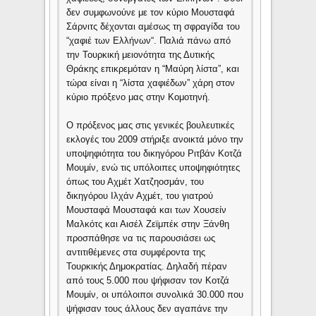
δεν συμφωνούνε με τον κύριο Μουσταφά
Σάρνιτς δέχονται αμέσως τη σφραγίδα του
“χαφιέ των Ελλήνων“. Παλιά πάνω από
την Τουρκική μειονότητα της Δυτικής
Θράκης επικρεμόταν η “Μαύρη λίστα”, και
τώρα είναι η “λίστα χαφιέδων” χάρη στον
κύριο πρόξενο μας στην Κομοτηνή.
Ο πρόξενος μας στις γενικές βουλευτικές
εκλογές του 2009 στήριξε ανοικτά μόνο την
υποψηφιότητα του δικηγόρου Ριτβάν Κοτζά
Μουμίν, ενώ τις υπόλοιπες υποψηφιότητες
όπως του Αχμέτ Χατζηοσμάν, του
δικηγόρου Ιλχάν Αχμέτ, του γιατρού
Μουσταφά Μουσταφά και των Χουσείν
Μαλκότς και Αισέλ Ζεϊμπέκ στην Ξάνθη
προσπάθησε να τις παρουσιάσει ως
αντιτιθέμενες στα συμφέροντα της
Τουρκικής Δημοκρατίας. Δηλαδή πέραν
από τους 5.000 που ψήφισαν τον Κοτζά
Μουμίν, οι υπόλοιποι συνολικά 30.000 που
ψήφισαν τους άλλους δεν αγαπάνε την